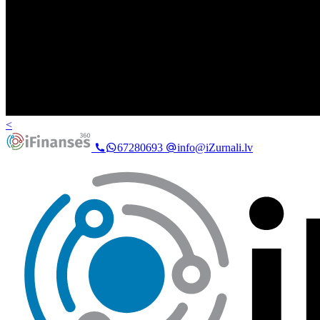
<
67280693
info@iZurnali.lv