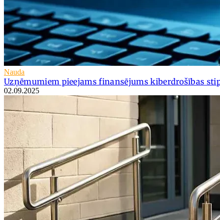
Nauda
Uzņēmumiem pieejams finansējums kiberdrošības sti
02.09.2025