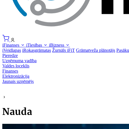
iFinanses
iTiesības
iBizness
iVeidlapas
iRokasgrāmatas
Žurnāls iFiT
Grāmatveža plānotājs
Pasāk
Pieredze
Uzņēmuma vadība
Valdes loceklis
Finanses
Elektronizācija
Jaunais uzņēmējs
Nauda