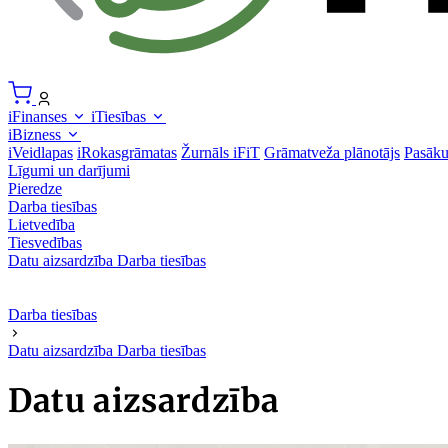
iFinanses
iTiesības
iBizness
iVeidlapas
iRokasgrāmatas
Žurnāls iFiT
Grāmatveža plānotājs
Pasāk
Līgumi un darījumi
Pieredze
Darba tiesības
Lietvedība
Tiesvedības
Datu aizsardzība
Darba tiesības
Darba tiesības
Datu aizsardzība
Darba tiesības
Datu aizsardzība