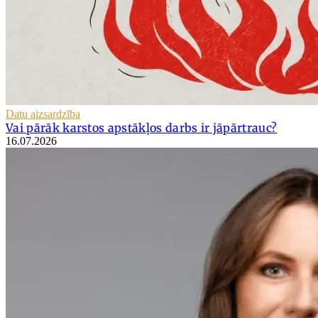
Datu aizsardzība
Vai pārāk karstos apstākļos darbs ir jāpārtrauc?
16.07.2026