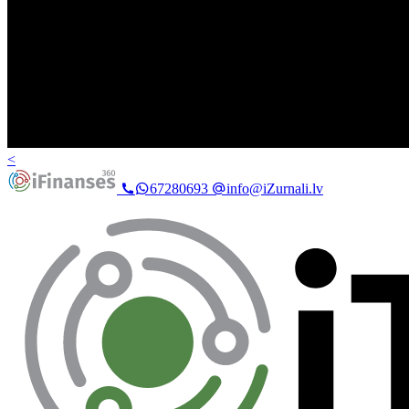
<
67280693
info@iZurnali.lv