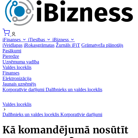
iFinanses
iTiesības
iBizness
iVeidlapas
iRokasgrāmatas
Žurnāls iFiT
Grāmatveža plānotājs
Pasākumi
Pieredze
Uzņēmuma vadība
Valdes loceklis
Finanses
Elektronizācija
Jaunais uzņēmējs
Korporatīvie darījumi
Dalībnieks un valdes loceklis
Valdes loceklis
Dalībnieks un valdes loceklis
Korporatīvie darījumi
Kā komandējumā nosūtīt