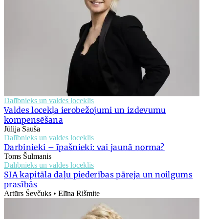
Dalībnieks un valdes loceklis
Valdes locekļa ierobežojumi un izdevumu
kompensēšana
Jūlija Sauša
Dalībnieks un valdes loceklis
Darbinieki – īpašnieki: vai jaunā norma?
Toms Šulmanis
Dalībnieks un valdes loceklis
SIA kapitāla daļu piederības pāreja un noilgums
prasībās
Artūrs Ševčuks • Elīna Rišmite