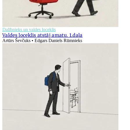
Dalībnieks un valdes loceklis
Valdes loceklis atstāj amatu. 1.daļa
Artūrs Ševčuks • Edgars Daniels Rūmnieks