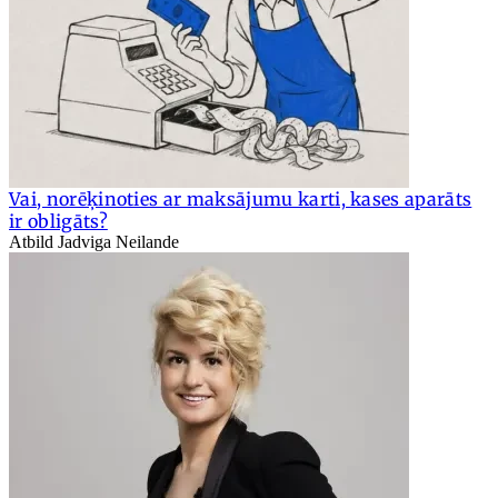
Vai, norēķinoties ar maksājumu karti, kases aparāts
ir obligāts?
Atbild Jadviga Neilande