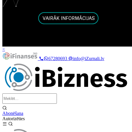
<
67280693
info@iZurnali.lv
Abonēšana
Autorizēties