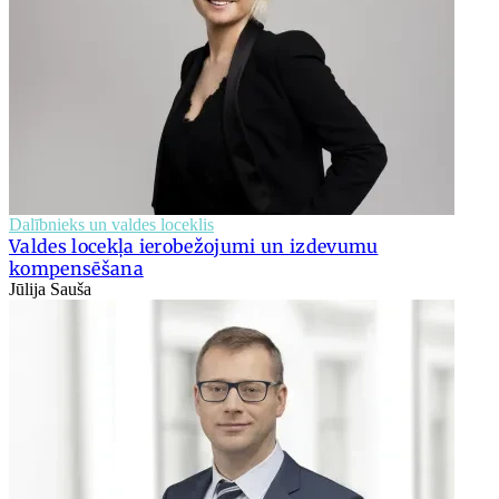
Dalībnieks un valdes loceklis
Valdes locekļa ierobežojumi un izdevumu
kompensēšana
Jūlija Sauša