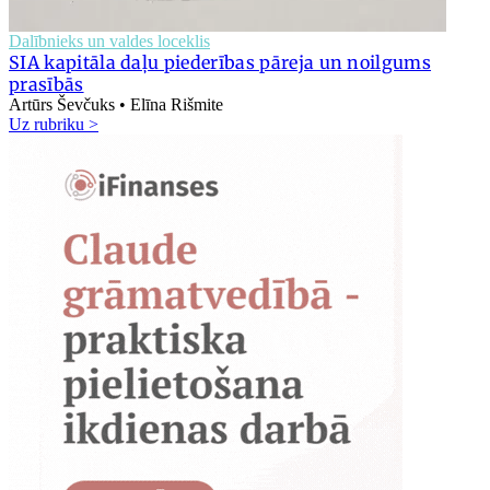
Dalībnieks un valdes loceklis
SIA kapitāla daļu piederības pāreja un noilgums
prasībās
Artūrs Ševčuks • Elīna Rišmite
Uz rubriku >