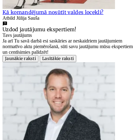
Kā komandējumā nosūtīt valdes locekli?
Atbild Jūlija Sauša
Uzdod jautājumu ekspertiem!
Tavs jautājums
Ja arī Tu savā darbā esi saskāries ar neskaidriem jautājumiem
normatīvo aktu piemērošanā, sūti savu jautājumu mūsu ekspertiem
un centīsimies palīdzēt!
Jaunākie raksti
Lasītākie raksti