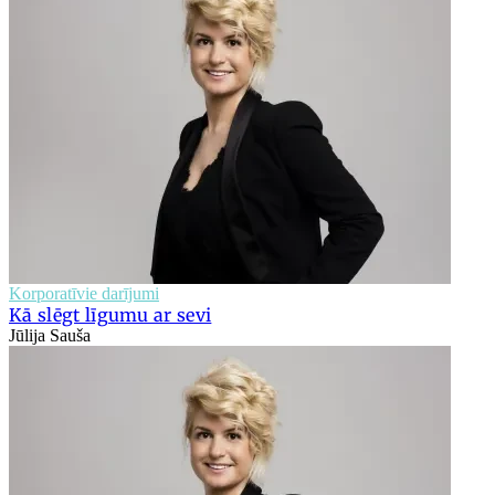
Korporatīvie darījumi
Kā slēgt līgumu ar sevi
Jūlija Sauša