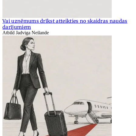
Vai uzņēmums drīkst atteikties no skaidras naudas
darījumiem
Atbild Jadviga Neilande