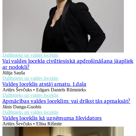
Dalībnieks un valdes loceklis
Vai valdes locekļa civiltiesiskā apdrošināšana jāapliek
ar nodokli?
Jūlija Sauša
Dalībnieks un valdes loceklis
Valdes loceklis atstāj amatu. 1.daļa
Artūrs Ševčuks • Edgars Daniels Rūmnieks
Dalībnieks un valdes loceklis
Apmācības valdes loceklim: vai drīkst tās apmaksāt?
Jānis Danga-Guobis
Dalībnieks un valdes loceklis
Valdes loceklis kā uzņēmuma likvidators
Artūrs Ševčuks • Elīna Rišmite