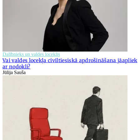
Dalībnieks un valdes loceklis
Vai valdes locekļa civiltiesiskā apdrošināšana jāapliek
ar nodokli?
Jūlija Sauša