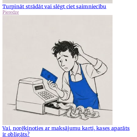
Turpināt strādāt vai slēgt ciet saimniecību
Pieredze
Vai, norēķinoties ar maksājumu karti, kases aparāts
ir obligāts?