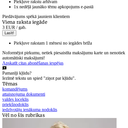
Piekļuve rakstu arhīvam
1x nedēļā jaunāko tēmu apkopojums e-pastā
Piedāvājums spēkā jauniem klientiem
Viena raksta iegāde
3 EUR
/ gab.
Lasīt!
Piekļuve rakstam 1 mēnesi no iegādes brīža
Noformējot pirkumu, netiek piesaistīta maksājumu karte un nenotiek
automātiski maksājumi!
Apskatīt citas abonēšanas iespējas
Pamanīji kļūdu?
Iezīmē tekstu un spied "ziņot par kļūdu".
Tēmas
komandējums
attaisnojuma dokumenti
valdes loceklis
priekšnodoklis
iedzīvotāju ienākuma nodoklis
Vēl no šīs rubrikas