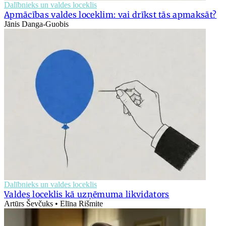
Dalībnieks un valdes loceklis
Apmācības valdes loceklim: vai drīkst tās apmaksāt?
Jānis Danga-Guobis
Dalībnieks un valdes loceklis
Valdes loceklis kā uzņēmuma likvidators
Artūrs Ševčuks • Elīna Rišmite