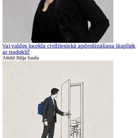
Vai valdes locekļa civiltiesiskā apdrošināšana jāapliek
ar nodokli?
Atbild Jūlija Sauša