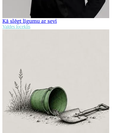
Kā slēgt līgumu ar sevi
Valdes loceklis