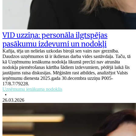
VID uzziņa: personāla ilgtspējas
pasākumu izdevumi un nodokļi
Kafija, tēja un nelielas uzkodas birojā sen vairs nav greznība.
Daudzos uzņēmumos tā ir ikdienas darba vides sastāvdaļa. Taču, tā
kā Uzņēmumu ienākuma nodokļa likumā precīzi nav atrunāta
nodokļa piemērošanas kārtība šādiem izdevumiem, pēdējā laikā šis
jautājums raisa diskusijas. Mēģinām rast atbildes, analizējot Valsts
ieņēmumu dienesta 2025.gada 30.decembra uzziņu P005-
17/8.7/79228.
Uzņēmumu ienākuma nodoklis
•
26.03.2026