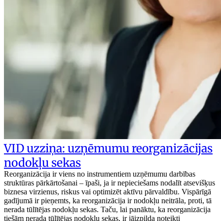
VID uzziņa: uzņēmumu reorganizācijas
nodokļu sekas
Reorganizācija ir viens no instrumentiem uzņēmumu darbības
struktūras pārkārtošanai – īpaši, ja ir nepieciešams nodalīt atsevišķus
biznesa virzienus, riskus vai optimizēt aktīvu pārvaldību. Vispārīgā
gadījumā ir pieņemts, ka reorganizācija ir nodokļu neitrāla, proti, tā
nerada tūlītējas nodokļu sekas. Taču, lai panāktu, ka reorganizācija
tiešām nerada tūlītējas nodokļu sekas, ir jāizpilda noteikti