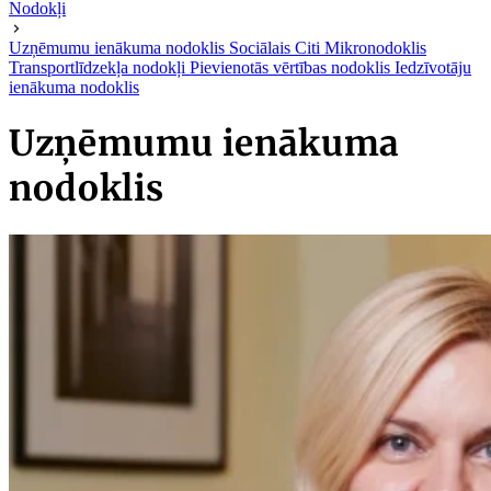
Nodokļi
Uzņēmumu ienākuma nodoklis
Sociālais
Citi
Mikronodoklis
Transportlīdzekļa nodokļi
Pievienotās vērtības nodoklis
Iedzīvotāju
ienākuma nodoklis
Uzņēmumu ienākuma
nodoklis