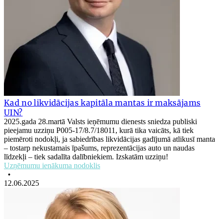
Kad no likvidācijas kapitāla mantas ir maksājams
UIN?
2025.gada 28.martā Valsts ieņēmumu dienests sniedza publiski
pieejamu uzziņu P005-17/8.7/18011, kurā tika vaicāts, kā tiek
piemēroti nodokļi, ja sabiedrības likvidācijas gadījumā atlikusī manta
– tostarp nekustamais īpašums, reprezentācijas auto un naudas
līdzekļi – tiek sadalīta dalībniekiem. Izskatām uzziņu!
Uzņēmumu ienākuma nodoklis
•
12.06.2025