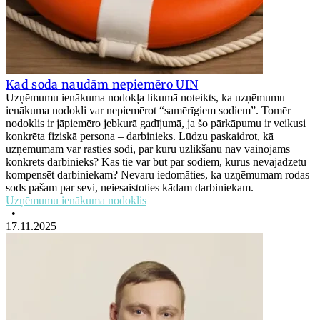
Kad soda naudām nepiemēro UIN
Uzņēmumu ienākuma nodokļa likumā noteikts, ka uzņēmumu
ienākuma nodokli var nepiemērot “samērīgiem sodiem”. Tomēr
nodoklis ir jāpiemēro jebkurā gadījumā, ja šo pārkāpumu ir veikusi
konkrēta fiziskā persona – darbinieks. Lūdzu paskaidrot, kā
uzņēmumam var rasties sodi, par kuru uzlikšanu nav vainojams
konkrēts darbinieks? Kas tie var būt par sodiem, kurus nevajadzētu
kompensēt darbiniekam? Nevaru iedomāties, ka uzņēmumam rodas
sods pašam par sevi, neiesaistoties kādam darbiniekam.
Uzņēmumu ienākuma nodoklis
•
17.11.2025