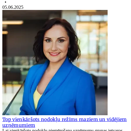
•
05.06.2025
Top vienkāršots nodokļu režīms maziem un vidējiem
uzņēmumiem
Lai vienkāršotu nodokļu piemērošanu uzņēmumu grupas ietvaros,