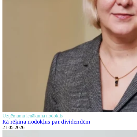
Uzņēmumu ienākuma nodoklis
Kā rēķina nodokļus par dividendēm
21.05.2026