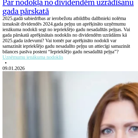
Par nodokļa no dividendēm uzrādīšanu
gada pārskatā
2025.gadā sabiedrības ar ierobežotu atbildību dalībnieki nolēma
izmaksāt dividendēs 2024.gada peļņu un aprēķināto uzņēmumu
ienākuma nodokli segt no iepriekšējo gadu nesadalītās peļņas. Vai
gada pārskatā aprēķinātais nodoklis no dividendēm uzrādāms kā
2025.gada izdevumi? Vai tomēr par aprēķināto nodokli var
samazināt iepriekšējo gadu nesadalīto peļņu un attiecīgi samazināt
bilances pasīva posteni “Iepriekšējo gadu nesadalītā peļņa”?
Uzņēmumu ienākuma nodoklis
•
09.01.2026