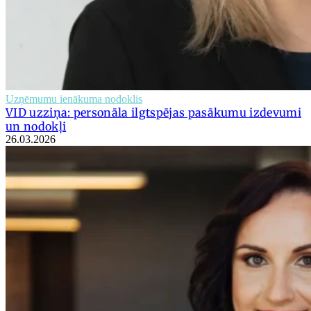
Uzņēmumu ienākuma nodoklis
VID uzziņa: personāla ilgtspējas pasākumu izdevumi
un nodokļi
26.03.2026