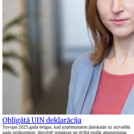
Obligātā UIN deklarācija
Tuvojas 2025.gada beigas, kad uzņēmumiem jāatskatās uz aizvadītā
gada notikumiem, jāizvērtē izmaksas un rīcībā esošie attaisnojuma