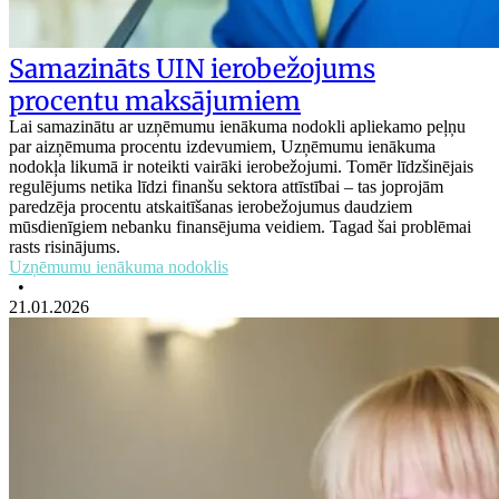
Samazināts UIN ierobežojums
procentu maksājumiem
Lai samazinātu ar uzņēmumu ienākuma nodokli apliekamo peļņu
par aizņēmuma procentu izdevumiem, Uzņēmumu ienākuma
nodokļa likumā ir noteikti vairāki ierobežojumi. Tomēr līdzšinējais
regulējums netika līdzi finanšu sektora attīstībai – tas joprojām
paredzēja procentu atskaitīšanas ierobežojumus daudziem
mūsdienīgiem nebanku finansējuma veidiem. Tagad šai problēmai
rasts risinājums.
Uzņēmumu ienākuma nodoklis
•
21.01.2026