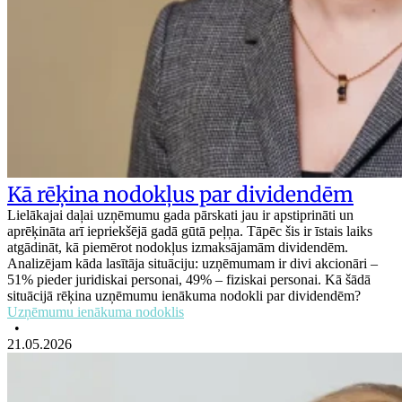
Kā rēķina nodokļus par dividendēm
Lielākajai daļai uzņēmumu gada pārskati jau ir apstiprināti un
aprēķināta arī iepriekšējā gadā gūtā peļņa. Tāpēc šis ir īstais laiks
atgādināt, kā piemērot nodokļus izmaksājamām dividendēm.
Analizējam kāda lasītāja situāciju: uzņēmumam ir divi akcionāri –
51% pieder juridiskai personai, 49% – fiziskai personai. Kā šādā
situācijā rēķina uzņēmumu ienākuma nodokli par dividendēm?
Uzņēmumu ienākuma nodoklis
•
21.05.2026