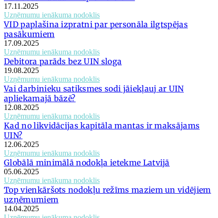
17.11.2025
Uzņēmumu ienākuma nodoklis
VID paplašina izpratni par personāla ilgtspējas
pasākumiem
17.09.2025
Uzņēmumu ienākuma nodoklis
Debitora parāds bez UIN sloga
19.08.2025
Uzņēmumu ienākuma nodoklis
Vai darbinieku satiksmes sodi jāiekļauj ar UIN
apliekamajā bāzē?
12.08.2025
Uzņēmumu ienākuma nodoklis
Kad no likvidācijas kapitāla mantas ir maksājams
UIN?
12.06.2025
Uzņēmumu ienākuma nodoklis
Globālā minimālā nodokļa ietekme Latvijā
05.06.2025
Uzņēmumu ienākuma nodoklis
Top vienkāršots nodokļu režīms maziem un vidējiem
uzņēmumiem
14.04.2025
Uzņēmumu ienākuma nodoklis