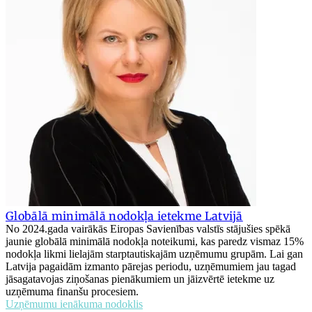
Globālā minimālā nodokļa ietekme Latvijā
No 2024.gada vairākās Eiropas Savienības valstīs stājušies spēkā
jaunie globālā minimālā nodokļa noteikumi, kas paredz vismaz 15%
nodokļa likmi lielajām starptautiskajām uzņēmumu grupām. Lai gan
Latvija pagaidām izmanto pārejas periodu, uzņēmumiem jau tagad
jāsagatavojas ziņošanas pienākumiem un jāizvērtē ietekme uz
uzņēmuma finanšu procesiem.
Uzņēmumu ienākuma nodoklis