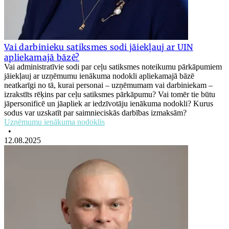
Vai darbinieku satiksmes sodi jāiekļauj ar UIN
apliekamajā bāzē?
Vai administratīvie sodi par ceļu satiksmes noteikumu pārkāpumiem
jāiekļauj ar uzņēmumu ienākuma nodokli apliekamajā bāzē
neatkarīgi no tā, kurai personai ­– uzņēmumam vai darbiniekam ­–
izrakstīts rēķins par ceļu satiksmes pārkāpumu? Vai tomēr tie būtu
jāpersonificē un jāapliek ar iedzīvotāju ienākuma nodokli? Kurus
sodus var uzskatīt par saimnieciskās darbības izmaksām?
Uzņēmumu ienākuma nodoklis
•
12.08.2025