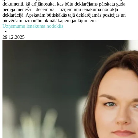
dokumenti, kā arī jānosaka, kas būtu deklarējams pārskata gada
pēdējā mēneša – decembra – uzņēmumu ienākuma nodokļa
deklarācijā. Apskatām būtiskākās tajā deklarējamās pozīcijas un
pievēršam uzmanību aktuālākajiem jautājumiem.
Uzņēmumu ienākuma nodoklis
•
29.12.2025