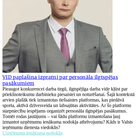
VID paplašina izpratni par personāla ilgtspējas
pasākumiem
Pieaugot konkurencei darba tirgū, ilgtspējīga darba vide kļūst par
priekšnoteikumu darbinieku piesaistei un noturēšanai. Šajā kontekstā
arvien plašāk tiek izmantotas tiešsaistes platformas, kas piedāvā
sporta, aktīvā dzīvesveida un labsajūtas aktivitātes. Ar šo platformu
starpniecību iespējams organizēt personāla ilgtspējas pasākumus.
Tomēr rodas jautājums – vai šādu platformu izmantošana ļauj
izmantot uzņēmumu ienākuma nodokļa atbrīvojumu? Kāds ir Valsts
ieņēmumu dienesta viedoklis?
Uzņēmumu ienākuma nodoklis