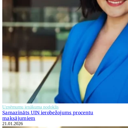
Uzņēmumu ienākuma nodoklis
Samazināts UIN ierobežojums procentu
maksājumiem
21.01.2026