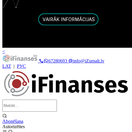
<
67280693
info@iZurnali.lv
LAT
|
РУС
Abonēšana
Autorizēties