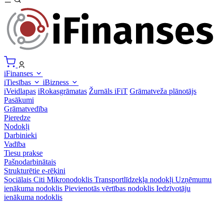
iFinanses
iTiesības
iBizness
iVeidlapas
iRokasgrāmatas
Žurnāls iFiT
Grāmatveža plānotājs
Pasākumi
Grāmatvedība
Pieredze
Nodokļi
Darbinieki
Vadība
Tiesu prakse
Pašnodarbinātais
Strukturētie e-rēķini
Sociālais
Citi
Mikronodoklis
Transportlīdzekļa nodokļi
Uzņēmumu
ienākuma nodoklis
Pievienotās vērtības nodoklis
Iedzīvotāju
ienākuma nodoklis