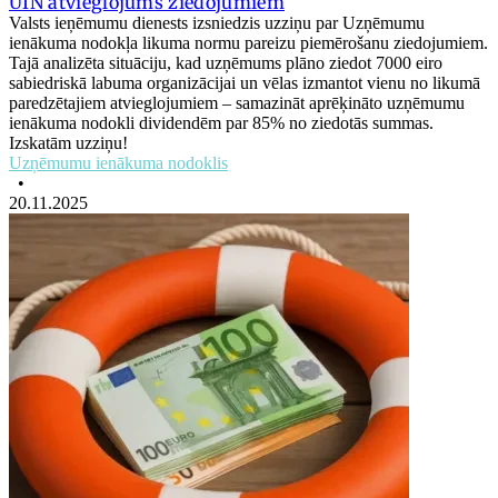
UIN atvieglojums ziedojumiem
Valsts ieņēmumu dienests izsniedzis uzziņu par Uzņēmumu
ienākuma nodokļa likuma normu pareizu piemērošanu ziedojumiem.
Tajā analizēta situāciju, kad uzņēmums plāno ziedot 7000 eiro
sabiedriskā labuma organizācijai un vēlas izmantot vienu no likumā
paredzētajiem atvieglojumiem – samazināt aprēķināto uzņēmumu
ienākuma nodokli dividendēm par 85% no ziedotās summas.
Izskatām uzziņu!
Uzņēmumu ienākuma nodoklis
•
20.11.2025