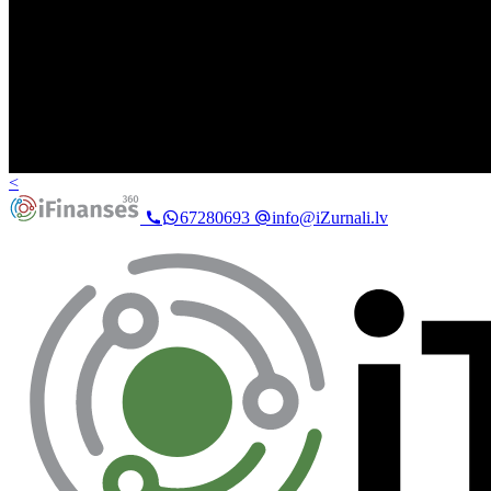
<
67280693
info@iZurnali.lv