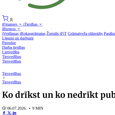
iFinanses
iTiesības
iBizness
iVeidlapas
iRokasgrāmatas
Žurnāls iFiT
Grāmatveža plānotājs
Pasāk
Līgumi un darījumi
Pieredze
Darba tiesības
Lietvedība
Tiesvedības
Tiesvedības
Tiesvedības
Tiesvedības
Ko drīkst un ko nedrīkt pub
06.07.2026. • 9 MIN