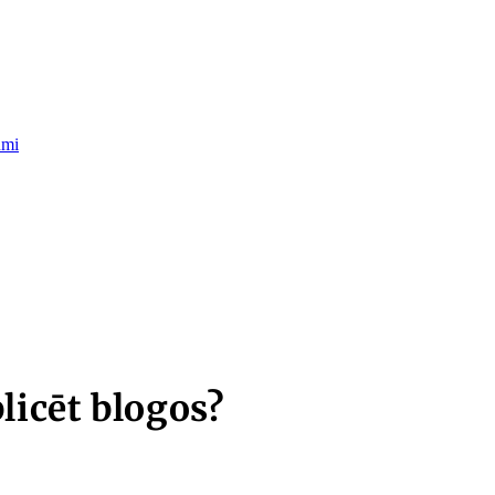
umi
licēt blogos?