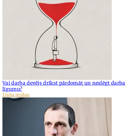
Vai darba devējs drīkst pārdomāt un neslēgt darba
līgumu?
Darba tiesības