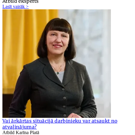
Atbild eksperts
Lasīt vairāk >
Vai ārkārtas situācijā darbinieku var atsaukt no
atvaļinājuma?
Atbild Karīna Platā