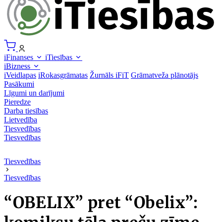
iFinanses
iTiesības
iBizness
iVeidlapas
iRokasgrāmatas
Žurnāls iFiT
Grāmatveža plānotājs
Pasākumi
Līgumi un darījumi
Pieredze
Darba tiesības
Lietvedība
Tiesvedības
Tiesvedības
Tiesvedības
Tiesvedības
“OBELIX” pret “Obelix”: