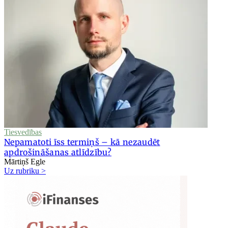
Tiesvedības
Nepamatoti īss termiņš – kā nezaudēt
apdrošināšanas atlīdzību?
Mārtiņš Egle
Uz rubriku >