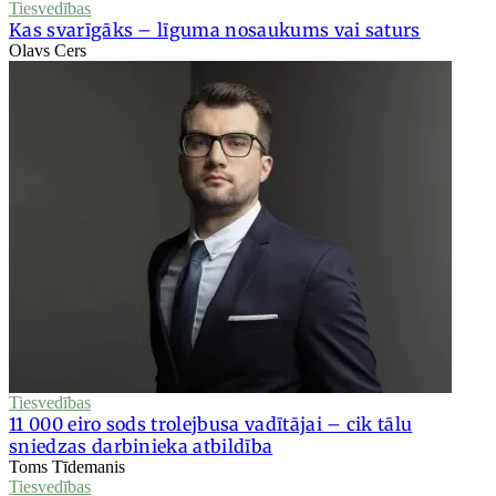
Tiesvedības
Kas svarīgāks – līguma nosaukums vai saturs
Olavs Cers
Tiesvedības
11 000 eiro sods trolejbusa vadītājai – cik tālu
sniedzas darbinieka atbildība
Toms Tīdemanis
Tiesvedības