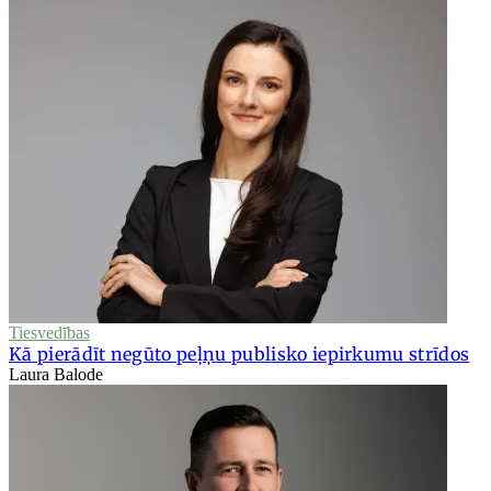
Tiesvedības
Kā pierādīt negūto peļņu publisko iepirkumu strīdos
Laura Balode