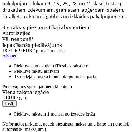
pakalpojumu lokam 9., 16., 25., 28. un 41.klasē, tostarp
drukātiem izdevumiem, grāmatām, apģērbam, spēlēm,
rotaļlietām, kā arī izglītības un izklaides pakalpojumiem.
Šis raksts pieejams tikai abonentiem!
Autorizējies
Vēl neabonē?
Iepazīšanās piedāvājums
18 EUR
9 EUR
/ pirmais mēnesis
Abonēt!
Piekļuve jaunākajiem iTiesības rakstiem
Piekļuve rakstu arhīvam
1x nedēļā jaunāko tēmu apkopojums e-pastā
Piedāvājums spēkā jauniem klientiem
Viena raksta iegāde
3 EUR
/ gab.
Lasīt!
Piekļuve rakstam 1 mēnesi no iegādes brīža
Noformējot pirkumu, netiek piesaistīta maksājumu karte un nenotiek
automātiski maksājumi!