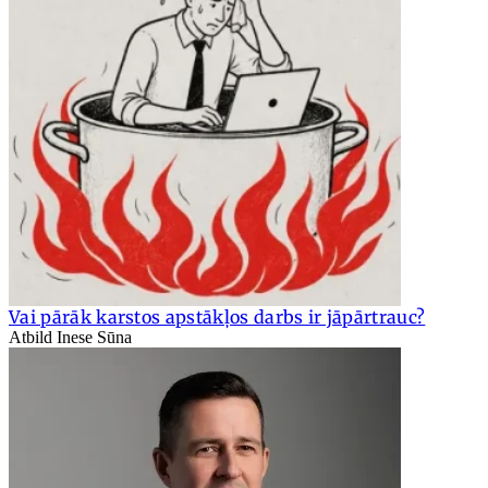
Vai pārāk karstos apstākļos darbs ir jāpārtrauc?
Atbild Inese Sūna