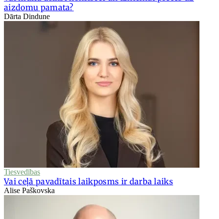
aizdomu pamata?
Dārta Dindune
Tiesvedības
Vai ceļā pavadītais laikposms ir darba laiks
Alise Paškovska