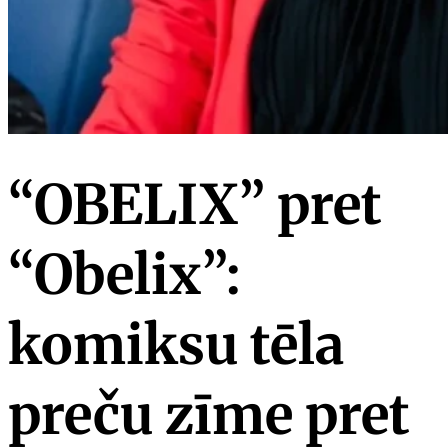
“OBELIX” pret
“Obelix”:
komiksu tēla
preču zīme pret