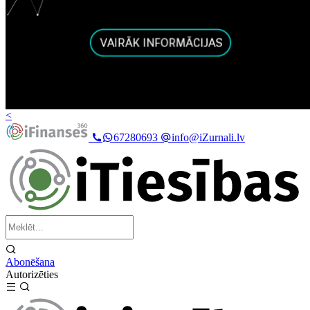
<
67280693
info@iZurnali.lv
Abonēšana
Autorizēties