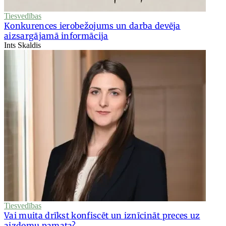
Tiesvedības
Konkurences ierobežojums un darba devēja
aizsargājamā informācija
Ints Skaldis
Tiesvedības
Vai muita drīkst konfiscēt un iznīcināt preces uz
aizdomu pamata?