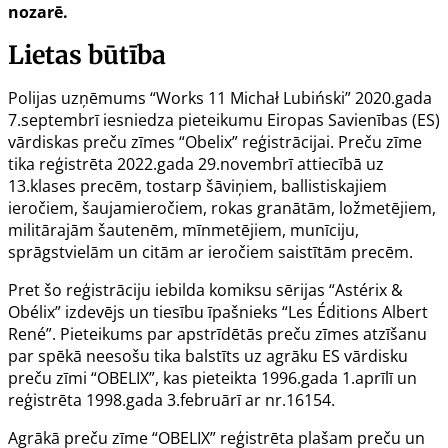
nozarē.
Lietas būtība
Polijas uzņēmums “Works 11 Michał Lubiński” 2020.gada
7.septembrī iesniedza pieteikumu Eiropas Savienības (ES)
vārdiskas preču zīmes “Obelix” reģistrācijai. Preču zīme
tika reģistrēta 2022.gada 29.novembrī attiecībā uz
13.klases precēm, tostarp šāviņiem, ballistiskajiem
ieročiem, šaujamieročiem, rokas granātām, ložmetējiem,
militārajām šautenēm, mīnmetējiem, munīciju,
sprāgstvielām un citām ar ieročiem saistītām precēm.
Pret šo reģistrāciju iebilda komiksu sērijas “Astérix &
Obélix” izdevējs un tiesību īpašnieks “Les Éditions Albert
René”. Pieteikums par apstrīdētās preču zīmes atzīšanu
par spēkā neesošu tika balstīts uz agrāku ES vārdisku
preču zīmi “OBELIX”, kas pieteikta 1996.gada 1.aprīlī un
reģistrēta 1998.gada 3.februārī ar nr.16154.
Agrākā preču zīme “OBELIX” reģistrēta plašam preču un