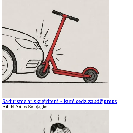
Sadursme ar skrejriteni - kurš sedz zaudējumus
Atbild Arturs Smirjagins