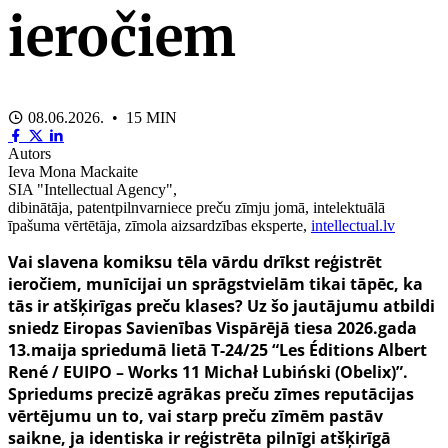
ieročiem
08.06.2026. • 15 MIN
Autors
Ieva Mona Mackaite
SIA "Intellectual Agency",
dibinātāja, patentpilnvarniece preču zīmju jomā, intelektuālā
īpašuma vērtētāja, zīmola aizsardzības eksperte,
intellectual.lv
Vai slavena komiksu tēla vārdu drīkst reģistrēt
ieročiem, munīcijai un sprāgstvielām tikai tāpēc, ka
tās ir atšķirīgas preču klases? Uz šo jautājumu atbildi
sniedz Eiropas Savienības Vispārējā tiesa 2026.gada
13.maija spriedumā lietā T-24/25 “Les Éditions Albert
René / EUIPO – Works 11 Michał Lubiński (Obelix)”.
Spriedums precizē agrākas preču zīmes reputācijas
vērtējumu un to, vai starp preču zīmēm pastāv
saikne, ja identiska ir reģistrēta pilnīgi atšķirīgā