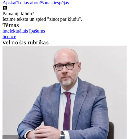
Apskatīt citas abonēšanas iespējas
Pamanīji kļūdu?
Iezīmē tekstu un spied "ziņot par kļūdu".
Tēmas
intelektuālais īpašums
licence
Vēl no šīs rubrikas