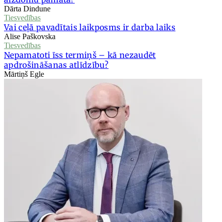
Dārta Dindune
Tiesvedības
Vai ceļā pavadītais laikposms ir darba laiks
Alise Paškovska
Tiesvedības
Nepamatoti īss termiņš – kā nezaudēt
apdrošināšanas atlīdzību?
Mārtiņš Egle