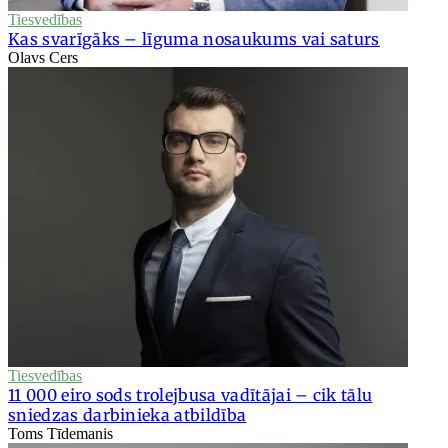
Tiesvedības
Kas svarīgāks – līguma nosaukums vai saturs
Olavs Cers
Tiesvedības
11 000 eiro sods trolejbusa vadītājai – cik tālu
sniedzas darbinieka atbildība
Toms Tīdemanis