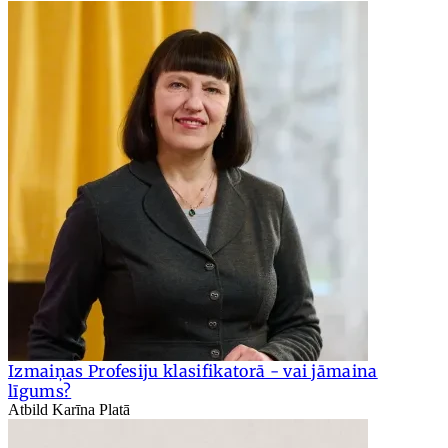
Izmaiņas Profesiju klasifikatorā - vai jāmaina
līgums?
Atbild Karīna Platā