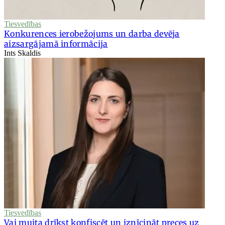
Tiesvedības
Konkurences ierobežojums un darba devēja
aizsargājamā informācija
Ints Skaldis
Tiesvedības
Vai muita drīkst konfiscēt un iznīcināt preces uz