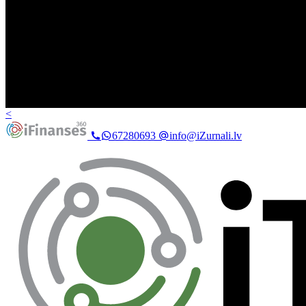
<
67280693
info@iZurnali.lv