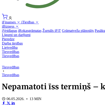
iFinanses
iTiesības
iBizness
iVeidlapas
iRokasgrāmatas
Žurnāls iFiT
Grāmatveža plānotājs
Pasāk
Līgumi un darījumi
Pieredze
Darba tiesības
Lietvedība
Tiesvedības
Tiesvedības
Tiesvedības
Tiesvedības
Nepamatoti īss termiņš – k
06.05.2026. • 13 MIN