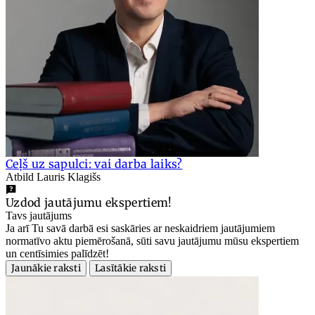
Ceļš uz sapulci: vai darba laiks?
Atbild Lauris Klagišs
Uzdod jautājumu ekspertiem!
Tavs jautājums
Ja arī Tu savā darbā esi saskāries ar neskaidriem jautājumiem
normatīvo aktu piemērošanā, sūti savu jautājumu mūsu ekspertiem
un centīsimies palīdzēt!
Jaunākie raksti
Lasītākie raksti