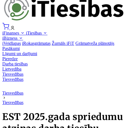
iFinanses
iTiesības
iBizness
iVeidlapas
iRokasgrāmatas
Žurnāls iFiT
Grāmatveža plānotājs
Pasākumi
Līgumi un darījumi
Pieredze
Darba tiesības
Lietvedība
Tiesvedības
Tiesvedības
Tiesvedības
Tiesvedības
EST 2025.gada spriedumu