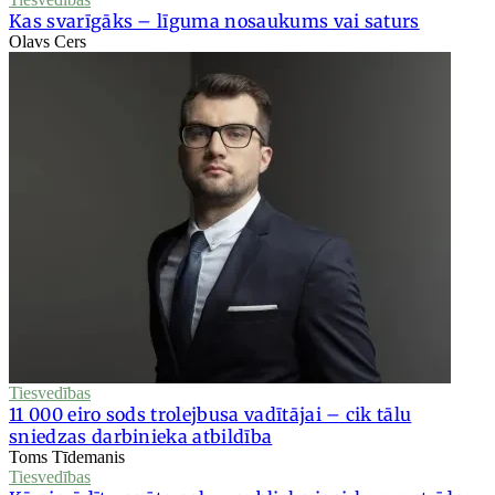
Kas svarīgāks – līguma nosaukums vai saturs
Olavs Cers
Tiesvedības
11 000 eiro sods trolejbusa vadītājai – cik tālu
sniedzas darbinieka atbildība
Toms Tīdemanis
Tiesvedības