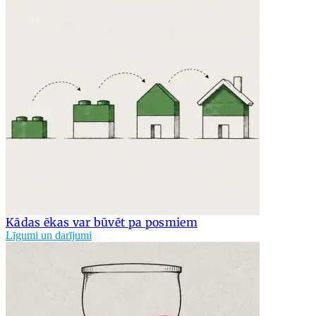
Kādas ēkas var būvēt pa posmiem
Līgumi un darījumi