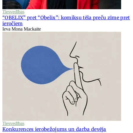
Tiesvedības
“OBELIX” pret “Obelix”: komiksu tēla preču zīme pret
ieročiem
Ieva Mona Mackaite
Tiesvedības
Konkurences ierobežojums un darba devēja