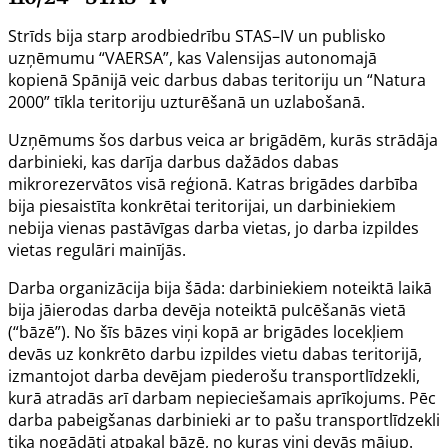
Strīds bija starp arodbiedrību STAS–IV un publisko
uzņēmumu “VAERSA”, kas Valensijas autonomajā
kopienā Spānijā veic darbus dabas teritoriju un “Natura
2000” tīkla teritoriju uzturēšanā un uzlabošanā.
Uzņēmums šos darbus veica ar brigādēm, kurās strādāja
darbinieki, kas darīja darbus dažādos dabas
mikrorezervātos visā reģionā. Katras brigādes darbība
bija piesaistīta konkrētai teritorijai, un darbiniekiem
nebija vienas pastāvīgas darba vietas, jo darba izpildes
vietas regulāri mainījās.
Darba organizācija bija šāda: darbiniekiem noteiktā laikā
bija jāierodas darba devēja noteiktā pulcēšanās vietā
(“bāzē”). No šīs bāzes viņi kopā ar brigādes locekļiem
devās uz konkrēto darbu izpildes vietu dabas teritorijā,
izmantojot darba devējam piederošu transportlīdzekli,
kurā atradās arī darbam nepieciešamais aprīkojums. Pēc
darba pabeigšanas darbinieki ar to pašu transportlīdzekli
tika nogādāti atpakaļ bāzē, no kuras viņi devās mājup.