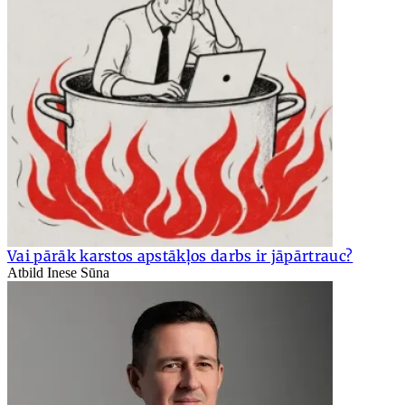
Vai pārāk karstos apstākļos darbs ir jāpārtrauc?
Atbild Inese Sūna