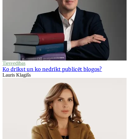
Tiesvedības
Ko drīkst un ko nedrīkt publicēt blogos?
Lauris Klagišs