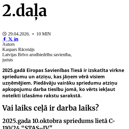
2.daļa
29.04.2026. • 10 MIN
Autors
Kaspars Rācenājs
Latvijas Brīvo arodbiedrību savienība,
jurists
2025.gadā Eiropas Savienības Tiesā ir izskatīta virkne
spriedumu un atziņu, kas jāņem vērā visiem
uzņēmējiem. Piedāvāju vairāku spriedumu atziņu
apkopojumu darba tiesību jomā, ko vērts iekļaut
noteikti izlasāmo rakstu sarakstā.
Vai laiks ceļā ir darba laiks?
2025.gada 10.oktobra
spriedums lietā C-
110/24
“STAS–IV”