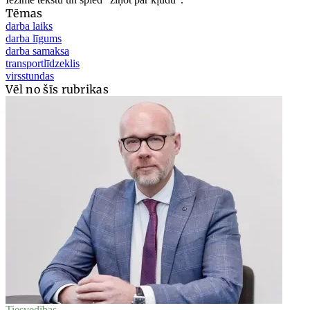
Tēmas
darba laiks
darba līgums
darba samaksa
transportlīdzeklis
virsstundas
Vēl no šīs rubrikas
Tiesvedības