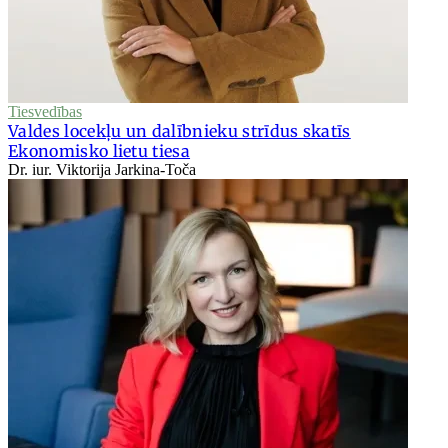
Tiesvedības
Valdes locekļu un dalībnieku strīdus skatīs
Ekonomisko lietu tiesa
Dr. iur. Viktorija Jarkina-Toča