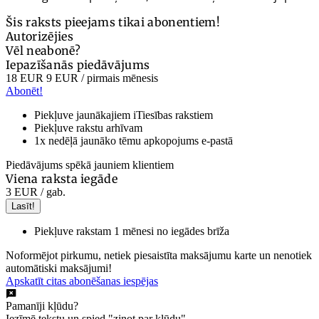
Šis raksts pieejams tikai abonentiem!
Autorizējies
Vēl neabonē?
Iepazīšanās piedāvājums
18 EUR
9 EUR
/ pirmais mēnesis
Abonēt!
Piekļuve jaunākajiem iTiesības rakstiem
Piekļuve rakstu arhīvam
1x nedēļā jaunāko tēmu apkopojums e-pastā
Piedāvājums spēkā jauniem klientiem
Viena raksta iegāde
3 EUR
/ gab.
Lasīt!
Piekļuve rakstam 1 mēnesi no iegādes brīža
Noformējot pirkumu, netiek piesaistīta maksājumu karte un nenotiek
automātiski maksājumi!
Apskatīt citas abonēšanas iespējas
Pamanīji kļūdu?
Iezīmē tekstu un spied "ziņot par kļūdu".