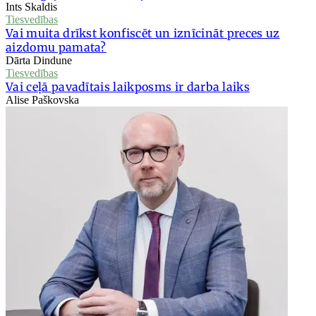
Ints Skaldis
Tiesvedības
Vai muita drīkst konfiscēt un iznīcināt preces uz
aizdomu pamata?
Dārta Dindune
Tiesvedības
Vai ceļā pavadītais laikposms ir darba laiks
Alise Paškovska