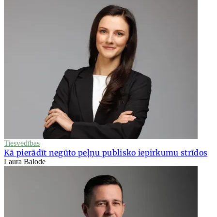
Tiesvedības
Kā pierādīt negūto peļņu publisko iepirkumu strīdos
Laura Balode