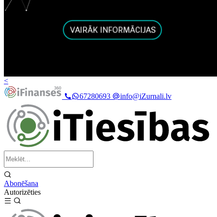
<
67280693
info@iZurnali.lv
Abonēšana
Autorizēties