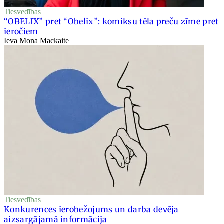
Tiesvedības
“OBELIX” pret “Obelix”: komiksu tēla preču zīme pret
ieročiem
Ieva Mona Mackaite
Tiesvedības
Konkurences ierobežojums un darba devēja
aizsargājamā informācija