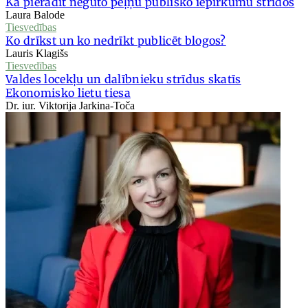
Kā pierādīt negūto peļņu publisko iepirkumu strīdos
Laura Balode
Tiesvedības
Ko drīkst un ko nedrīkt publicēt blogos?
Lauris Klagišs
Tiesvedības
Valdes locekļu un dalībnieku strīdus skatīs
Ekonomisko lietu tiesa
Dr. iur. Viktorija Jarkina-Toča