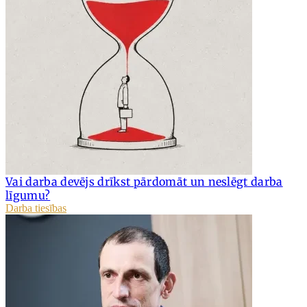
Vai darba devējs drīkst pārdomāt un neslēgt darba
līgumu?
Darba tiesības