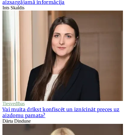
aizsargājamā informācija
Ints Skaldis
Tiesvedības
Vai muita drīkst konfiscēt un iznīcināt preces uz
aizdomu pamata?
Dārta Dindune