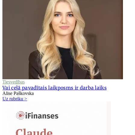
Tiesvedības
Vai ceļā pavadītais laikposms ir darba laiks
Alise Paškovska
Uz rubriku >