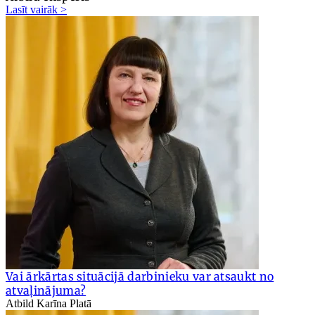
Lasīt vairāk >
Vai ārkārtas situācijā darbinieku var atsaukt no
atvaļinājuma?
Atbild Karīna Platā