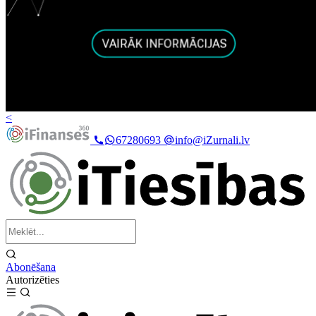
<
67280693
info@iZurnali.lv
Abonēšana
Autorizēties