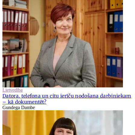
Lietvedība
Datora, telefona un citu ierīču nodošana darbiniekam
– kā dokumentēt?
Gundega Dambe