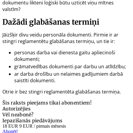
dokumentu likteni loģiski būtu uzticēt viņu mītnes
valstīm?
Dažādi glabāšanas termiņi
Jāizšķir divu veidu personāla dokumenti. Pirmie ir ar
stingri reglamentētu glabāšanas termiņu, un tie ir:
personas darba vai dienesta gaitu apliecinoši
dokumenti;
grāmatvedības dokumenti par darbu un atlīdzību;
ar darba drošību un nelaimes gadījumiem darbā
saistīti dokumenti.
Otrie ir bez stingri reglamentēta glabāšanas termiņa.
Šis raksts pieejams tikai abonentiem!
Autorizējies
Vēl neabonē?
Iepazīšanās piedāvājums
18 EUR
9 EUR
/ pirmais mēnesis
Abonēt!