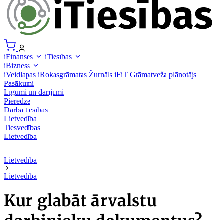
iFinanses
iTiesības
iBizness
iVeidlapas
iRokasgrāmatas
Žurnāls iFiT
Grāmatveža plānotājs
Pasākumi
Līgumi un darījumi
Pieredze
Darba tiesības
Lietvedība
Tiesvedības
Lietvedība
Lietvedība
Lietvedība
Kur glabāt ārvalstu