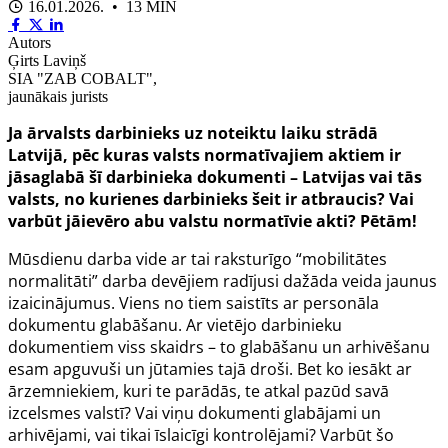
16.01.2026. • 13 MIN
Autors
Ģirts Laviņš
SIA "ZAB COBALT",
jaunākais jurists
Ja ārvalsts darbinieks uz noteiktu laiku strādā
Latvijā, pēc kuras valsts normatīvajiem aktiem ir
jāsaglabā šī darbinieka dokumenti – Latvijas vai tās
valsts, no kurienes darbinieks šeit ir atbraucis? Vai
varbūt jāievēro abu valstu normatīvie akti? Pētām!
Mūsdienu darba vide ar tai raksturīgo “mobilitātes
normalitāti” darba devējiem radījusi dažāda veida jaunus
izaicinājumus. Viens no tiem saistīts ar personāla
dokumentu glabāšanu. Ar vietējo darbinieku
dokumentiem viss skaidrs – to glabāšanu un arhivēšanu
esam apguvuši un jūtamies tajā droši. Bet ko iesākt ar
ārzemniekiem, kuri te parādās, te atkal pazūd savā
izcelsmes valstī? Vai viņu dokumenti glabājami un
arhivējami, vai tikai īslaicīgi kontrolējami? Varbūt šo