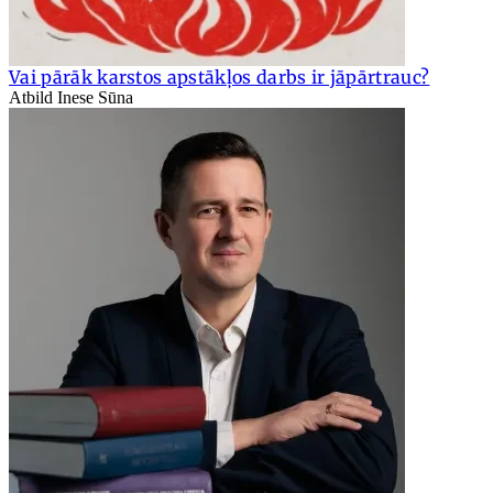
Vai pārāk karstos apstākļos darbs ir jāpārtrauc?
Atbild Inese Sūna