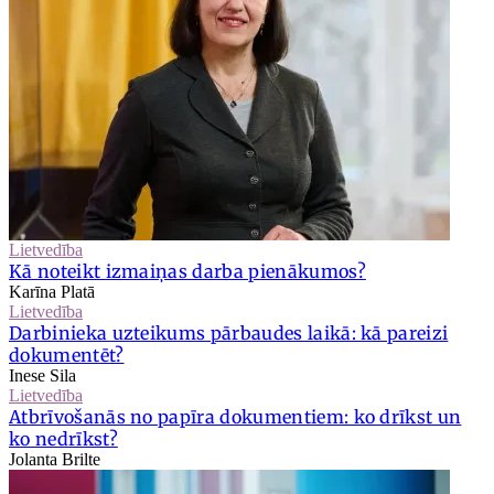
Lietvedība
Kā noteikt izmaiņas darba pienākumos?
Karīna Platā
Lietvedība
Darbinieka uzteikums pārbaudes laikā: kā pareizi
dokumentēt?
Inese Sila
Lietvedība
Atbrīvošanās no papīra dokumentiem: ko drīkst un
ko nedrīkst?
Jolanta Brilte