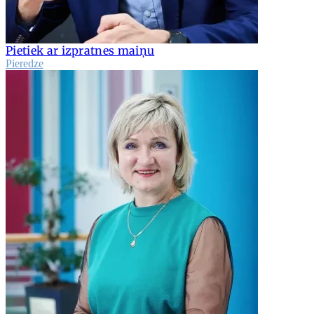
Pietiek ar izpratnes maiņu
Pieredze