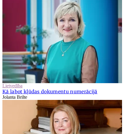
Lietvedība
Kā labot kļūdas dokumentu numerācijā
Jolanta Brilte