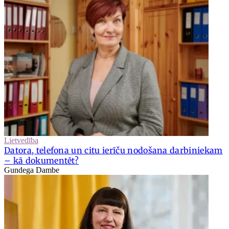
Lietvedība
Datora, telefona un citu ierīču nodošana darbiniekam
– kā dokumentēt?
Gundega Dambe