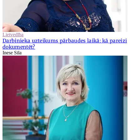
Lietvedība
Darbinieka uzteikums pārbaudes laikā: kā pareizi
dokumentēt?
Inese Sila