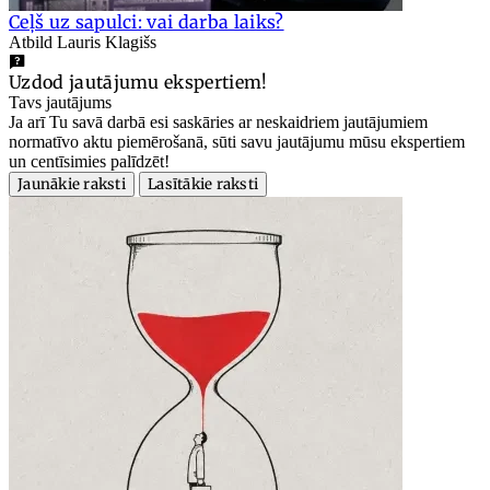
Ceļš uz sapulci: vai darba laiks?
Atbild Lauris Klagišs
Uzdod jautājumu ekspertiem!
Tavs jautājums
Ja arī Tu savā darbā esi saskāries ar neskaidriem jautājumiem
normatīvo aktu piemērošanā, sūti savu jautājumu mūsu ekspertiem
un centīsimies palīdzēt!
Jaunākie raksti
Lasītākie raksti