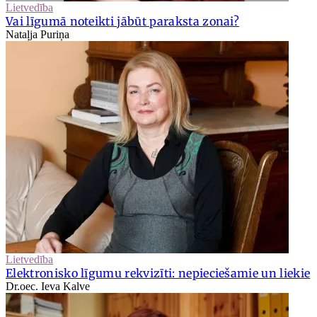
Lietvedība
Vai līgumā noteikti jābūt paraksta zonai?
Nataļja Puriņa
Lietvedība
Elektronisko līgumu rekvizīti: nepieciešamie un liekie
Dr.oec. Ieva Kalve