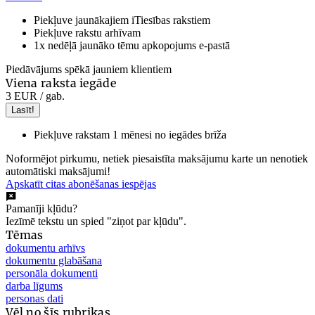
Piekļuve jaunākajiem iTiesības rakstiem
Piekļuve rakstu arhīvam
1x nedēļā jaunāko tēmu apkopojums e-pastā
Piedāvājums spēkā jauniem klientiem
Viena raksta iegāde
3 EUR
/ gab.
Lasīt!
Piekļuve rakstam 1 mēnesi no iegādes brīža
Noformējot pirkumu, netiek piesaistīta maksājumu karte un nenotiek
automātiski maksājumi!
Apskatīt citas abonēšanas iespējas
Pamanīji kļūdu?
Iezīmē tekstu un spied "ziņot par kļūdu".
Tēmas
dokumentu arhīvs
dokumentu glabāšana
personāla dokumenti
darba līgums
personas dati
Vēl no šīs rubrikas