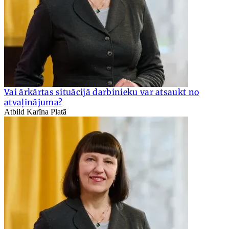
Vai ārkārtas situācijā darbinieku var atsaukt no
atvaļinājuma?
Atbild Karīna Platā