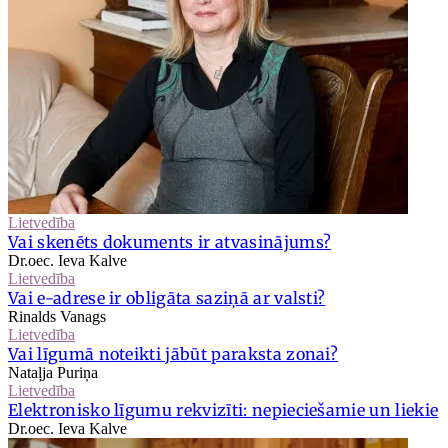
Lietvedība
Vai skenēts dokuments ir atvasinājums?
Dr.oec. Ieva Kalve
Lietvedība
Vai e-adrese ir obligāta saziņā ar valsti?
Rinalds Vanags
Lietvedība
Vai līgumā noteikti jābūt paraksta zonai?
Nataļja Puriņa
Lietvedība
Elektronisko līgumu rekvizīti: nepieciešamie un liekie
Dr.oec. Ieva Kalve