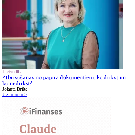
Lietvedība
Atbrīvošanās no papīra dokumentiem: ko drīkst un
ko nedrīkst?
Jolanta Brilte
Uz rubriku >