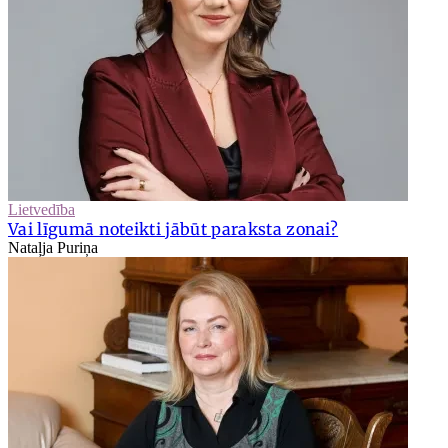
Lietvedība
Vai līgumā noteikti jābūt paraksta zonai?
Nataļja Puriņa