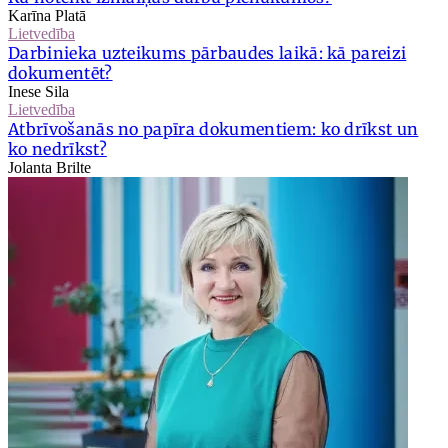
Karīna Platā
Lietvedība
Darbinieka uzteikums pārbaudes laikā: kā pareizi
dokumentēt?
Inese Sila
Lietvedība
Atbrīvošanās no papīra dokumentiem: ko drīkst un
ko nedrīkst?
Jolanta Brilte