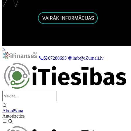
<
67280693
info@iZurnali.lv
Abonēšana
Autorizēties