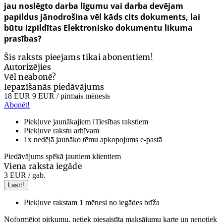
jau noslēgto darba līgumu vai darba devējam
papildus jānodrošina vēl kāds cits dokuments, lai
būtu izpildītas Elektronisko dokumentu likuma
prasības?
Šis raksts pieejams tikai abonentiem!
Autorizējies
Vēl neabonē?
Iepazīšanās piedāvājums
18 EUR
9 EUR
/ pirmais mēnesis
Abonēt!
Piekļuve jaunākajiem iTiesības rakstiem
Piekļuve rakstu arhīvam
1x nedēļā jaunāko tēmu apkopojums e-pastā
Piedāvājums spēkā jauniem klientiem
Viena raksta iegāde
3 EUR
/ gab.
Lasīt!
Piekļuve rakstam 1 mēnesi no iegādes brīža
Noformējot pirkumu, netiek piesaistīta maksājumu karte un nenotiek