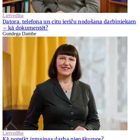
Lietvedība
Datora, telefona un citu ierīču nodošana darbiniekam
– kā dokumentēt?
Gundega Dambe
Lietvedība
Kā noteikt izmaiņas darba pienākumos?