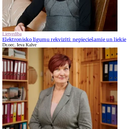
Lietvedība
Elektronisko līgumu rekvizīti: nepieciešamie un liekie
Dr.oec. Ieva Kalve