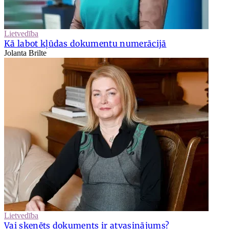
Lietvedība
Kā labot kļūdas dokumentu numerācijā
Jolanta Brilte
Lietvedība
Vai skenēts dokuments ir atvasinājums?