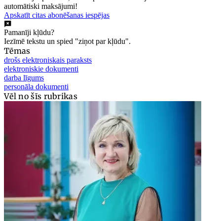
automātiski maksājumi!
Apskatīt citas abonēšanas iespējas
Pamanīji kļūdu?
Iezīmē tekstu un spied "ziņot par kļūdu".
Tēmas
drošs elektroniskais paraksts
elektroniskie dokumenti
darba līgums
personāla dokumenti
Vēl no šīs rubrikas