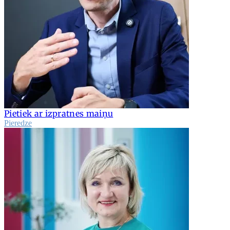
Pietiek ar izpratnes maiņu
Pieredze