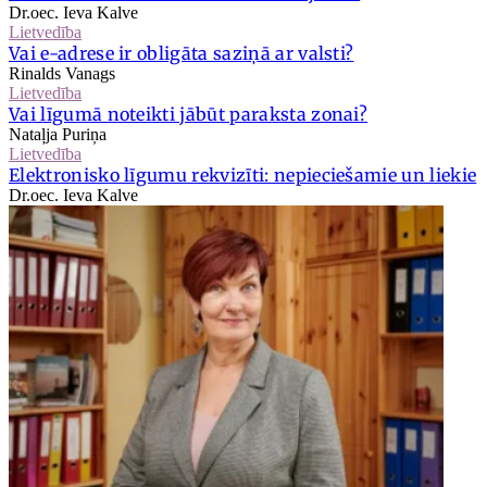
Dr.oec. Ieva Kalve
Lietvedība
Vai e-adrese ir obligāta saziņā ar valsti?
Rinalds Vanags
Lietvedība
Vai līgumā noteikti jābūt paraksta zonai?
Nataļja Puriņa
Lietvedība
Elektronisko līgumu rekvizīti: nepieciešamie un liekie
Dr.oec. Ieva Kalve