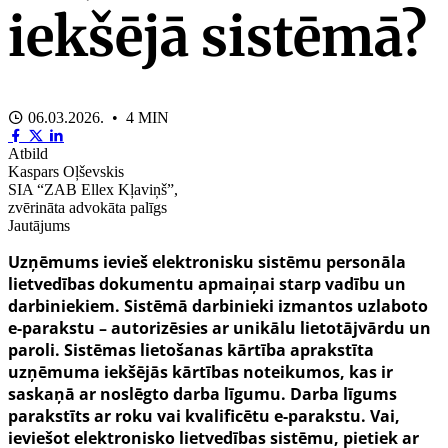
iekšējā sistēmā?
06.03.2026. • 4 MIN
Atbild
Kaspars Oļševskis
SIA “ZAB Ellex Kļaviņš”,
zvērināta advokāta palīgs
Jautājums
Uzņēmums ievieš elektronisku sistēmu personāla
lietvedības dokumentu apmaiņai starp vadību un
darbiniekiem. Sistēmā darbinieki izmantos uzlaboto
e-parakstu – autorizēsies ar unikālu lietotājvārdu un
paroli. Sistēmas lietošanas kārtība aprakstīta
uzņēmuma iekšējās kārtības noteikumos, kas ir
saskaņā ar noslēgto darba līgumu. Darba līgums
parakstīts ar roku vai kvalificētu e-parakstu. Vai,
ieviešot elektronisko lietvedības sistēmu, pietiek ar