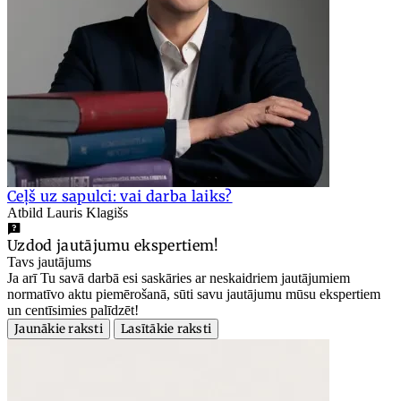
Ceļš uz sapulci: vai darba laiks?
Atbild Lauris Klagišs
Uzdod jautājumu ekspertiem!
Tavs jautājums
Ja arī Tu savā darbā esi saskāries ar neskaidriem jautājumiem
normatīvo aktu piemērošanā, sūti savu jautājumu mūsu ekspertiem
un centīsimies palīdzēt!
Jaunākie raksti
Lasītākie raksti