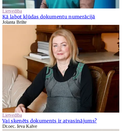
Lietvedība
Kā labot kļūdas dokumentu numerācijā
Jolanta Brilte
Lietvedība
Vai skenēts dokuments ir atvasinājums?
Dr.oec. Ieva Kalve