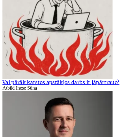
Vai pārāk karstos apstākļos darbs ir jāpārtrauc?
Atbild Inese Sūna