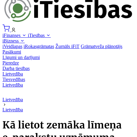
iFinanses
iTiesības
iBizness
iVeidlapas
iRokasgrāmatas
Žurnāls iFiT
Grāmatveža plānotājs
Pasākumi
Līgumi un darījumi
Pieredze
Darba tiesības
Lietvedība
Tiesvedības
Lietvedība
Lietvedība
Lietvedība
Kā lietot zemāka līmeņa