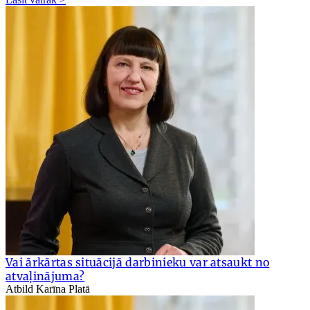
Vai ārkārtas situācijā darbinieku var atsaukt no
atvaļinājuma?
Atbild Karīna Platā