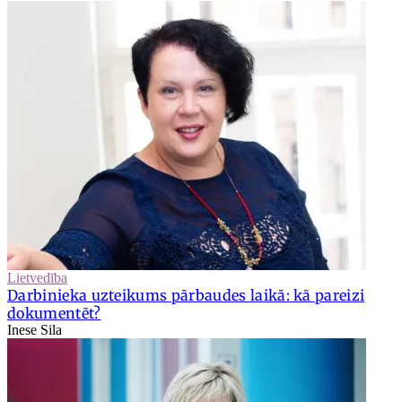
Lietvedība
Darbinieka uzteikums pārbaudes laikā: kā pareizi
dokumentēt?
Inese Sila