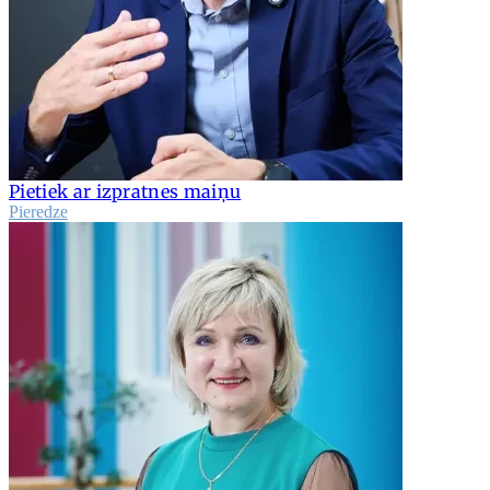
Pietiek ar izpratnes maiņu
Pieredze