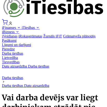
iFinanses
iTiesības
iBizness
iVeidlapas
iRokasgrāmatas
Žurnāls iFiT
Grāmatveža plānotājs
Pasākumi
Līgumi un darījumi
Pieredze
Darba tiesības
Lietvedība
Tiesvedības
Datu aizsardzība
Darba tiesības
Darba tiesības
Darba tiesības
Datu aizsardzība
Vai darba devējs var liegt