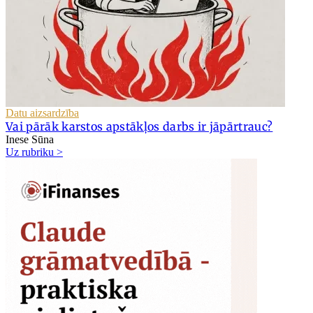
Datu aizsardzība
Vai pārāk karstos apstākļos darbs ir jāpārtrauc?
Inese Sūna
Uz rubriku >