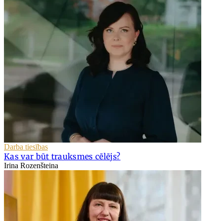
Darba tiesības
Kas var būt trauksmes cēlējs?
Irina Rozenšteina