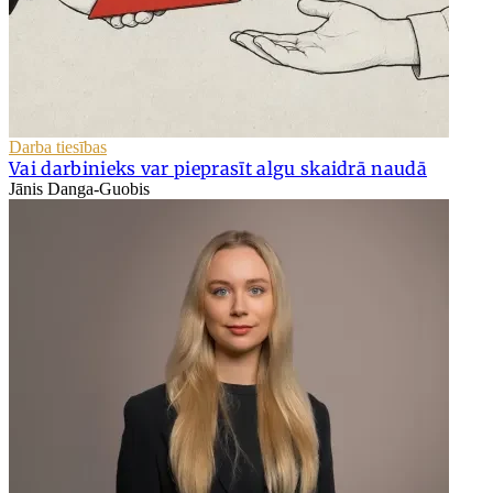
Darba tiesības
Vai darbinieks var pieprasīt algu skaidrā naudā
Jānis Danga-Guobis