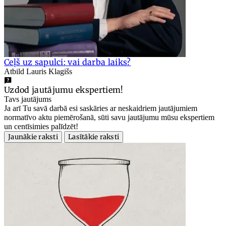
Ceļš uz sapulci: vai darba laiks?
Atbild Lauris Klagišs
Uzdod jautājumu ekspertiem!
Tavs jautājums
Ja arī Tu savā darbā esi saskāries ar neskaidriem jautājumiem
normatīvo aktu piemērošanā, sūti savu jautājumu mūsu ekspertiem
un centīsimies palīdzēt!
Jaunākie raksti
Lasītākie raksti