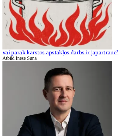
Vai pārāk karstos apstākļos darbs ir jāpārtrauc?
Atbild Inese Sūna