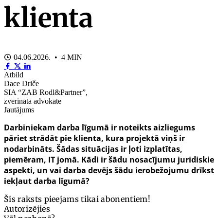
klienta
04.06.2026. • 4 MIN
Atbild
Dace Driče
SIA “ZAB Rodl&Partner”,
zvērināta advokāte
Jautājums
Darbiniekam darba līgumā ir noteikts aizliegums
pāriet strādāt pie klienta, kura projektā viņš ir
nodarbināts. Šādas situācijas ir ļoti izplatītas,
piemēram, IT jomā. Kādi ir šādu nosacījumu juridiskie
aspekti, un vai darba devējs šādu ierobežojumu drīkst
iekļaut darba līgumā?
Šis raksts pieejams tikai abonentiem!
Autorizējies