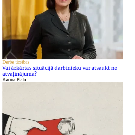
Darba tiesības
Vai ārkārtas situācijā darbinieku var atsaukt no
atvaļinājuma?
Karīna Platā