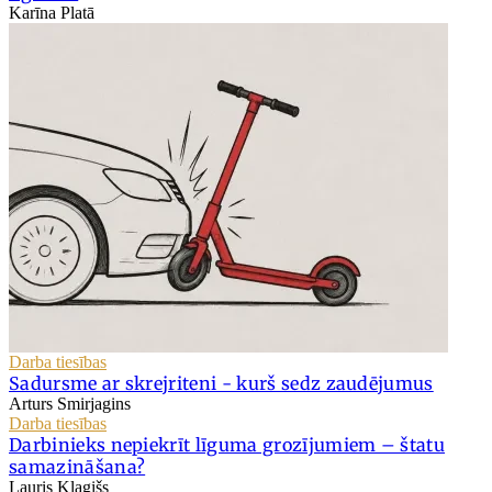
Karīna Platā
Darba tiesības
Sadursme ar skrejriteni - kurš sedz zaudējumus
Arturs Smirjagins
Darba tiesības
Darbinieks nepiekrīt līguma grozījumiem – štatu
samazināšana?
Lauris Klagišs