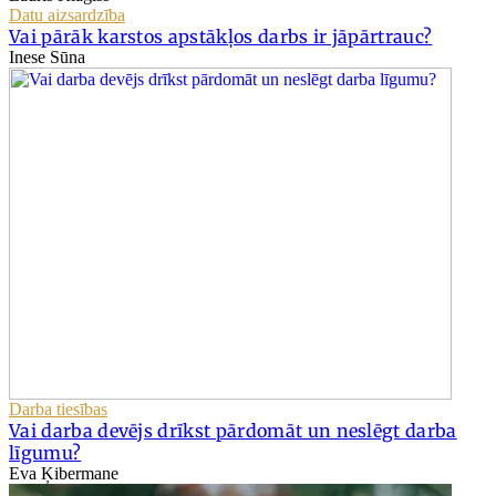
Datu aizsardzība
Vai pārāk karstos apstākļos darbs ir jāpārtrauc?
Inese Sūna
Darba tiesības
Vai darba devējs drīkst pārdomāt un neslēgt darba
līgumu?
Eva Ķibermane