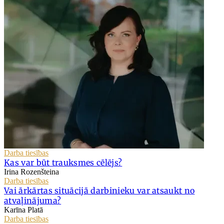
Darba tiesības
Kas var būt trauksmes cēlējs?
Irina Rozenšteina
Darba tiesības
Vai ārkārtas situācijā darbinieku var atsaukt no
atvaļinājuma?
Karīna Platā
Darba tiesības