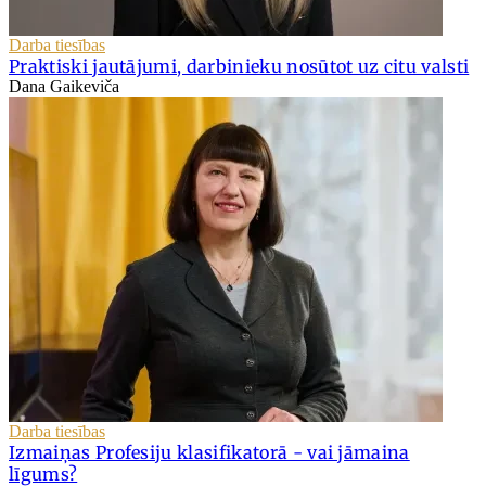
Darba tiesības
Praktiski jautājumi, darbinieku nosūtot uz citu valsti
Dana Gaikeviča
Darba tiesības
Izmaiņas Profesiju klasifikatorā - vai jāmaina
līgums?