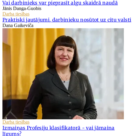
Vai darbinieks var pieprasīt algu skaidrā naudā
Jānis Danga-Guobis
Darba tiesības
Praktiski jautājumi, darbinieku nosūtot uz citu valsti
Dana Gaikeviča
Darba tiesības
Izmaiņas Profesiju klasifikatorā - vai jāmaina
līgums?