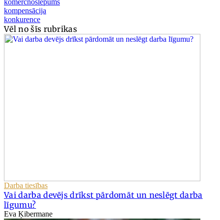
komercnoslēpums
kompensācija
konkurence
Vēl no šīs rubrikas
Darba tiesības
Vai darba devējs drīkst pārdomāt un neslēgt darba
līgumu?
Eva Ķibermane