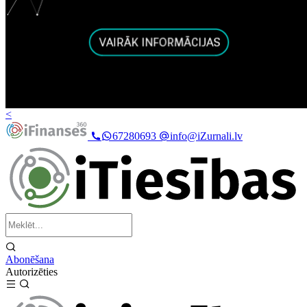
<
67280693
info@iZurnali.lv
Abonēšana
Autorizēties