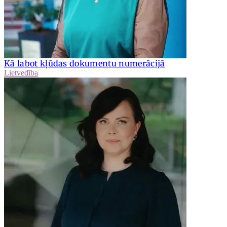
Kā labot kļūdas dokumentu numerācijā
Lietvedība