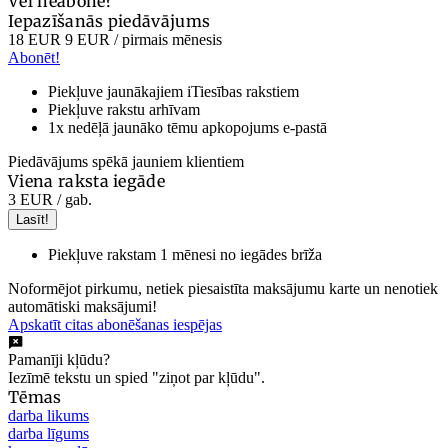
Vēl neabonē?
Iepazīšanās piedāvājums
18 EUR
9 EUR
/ pirmais mēnesis
Abonēt!
Piekļuve jaunākajiem iTiesības rakstiem
Piekļuve rakstu arhīvam
1x nedēļā jaunāko tēmu apkopojums e-pastā
Piedāvājums spēkā jauniem klientiem
Viena raksta iegāde
3 EUR
/ gab.
Lasīt!
Piekļuve rakstam 1 mēnesi no iegādes brīža
Noformējot pirkumu, netiek piesaistīta maksājumu karte un nenotiek
automātiski maksājumi!
Apskatīt citas abonēšanas iespējas
Pamanīji kļūdu?
Iezīmē tekstu un spied "ziņot par kļūdu".
Tēmas
darba likums
darba līgums