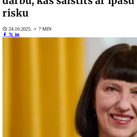
darbu, kas saistīts ar īpašu
risku
24.10.2025. • 7 MIN