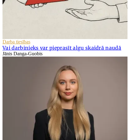
Darba tiesības
Vai darbinieks var pieprasīt algu skaidrā naudā
Jānis Danga-Guobis