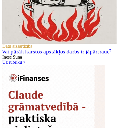
Datu aizsardzība
Vai pārāk karstos apstākļos darbs ir jāpārtrauc?
Inese Sūna
Uz rubriku >