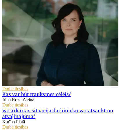
Darba tiesības
Kas var būt trauksmes cēlējs?
Irina Rozenšteina
Darba tiesības
Vai ārkārtas situācijā darbinieku var atsaukt no
atvaļinājuma?
Karīna Platā
Darba tiesības