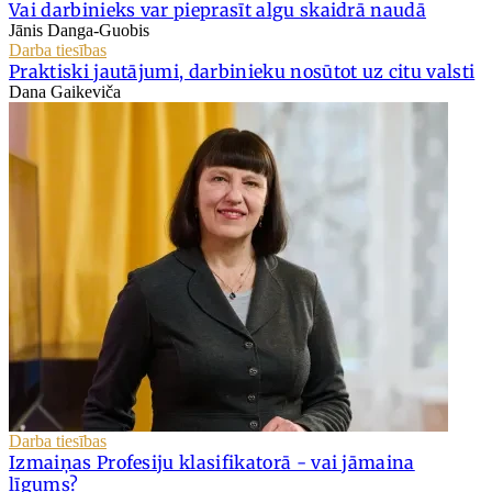
Vai darbinieks var pieprasīt algu skaidrā naudā
Jānis Danga-Guobis
Darba tiesības
Praktiski jautājumi, darbinieku nosūtot uz citu valsti
Dana Gaikeviča
Darba tiesības
Izmaiņas Profesiju klasifikatorā - vai jāmaina
līgums?