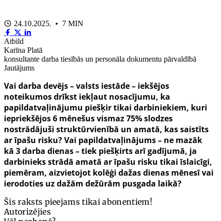
24.10.2025. • 7 MIN
Atbild
Karīna Platā
konsultante darba tiesībās un personāla dokumentu pārvaldībā
Jautājums
Vai darba devējs
–
valsts iestāde
–
iekšējos
noteikumos drīkst iekļaut nosacījumu, ka
papildatvaļinājumu piešķir tikai darbiniekiem, kuri
iepriekšējos 6 mēnešus vismaz 75% slodzes
nostrādājuši struktūrvienībā un amatā, kas saistīts
ar īpašu risku? Vai papildatvaļinājums
–
ne mazāk
kā
3
darba dienas
–
tiek piešķirts arī gadījumā, ja
darbinieks strādā amatā ar īpašu risku tikai īslaicīgi,
piemēram, aizvietojot kolēģi dažas dienas mēnesī vai
ierodoties uz dažām dežūrām pusgada laikā?
Šis raksts pieejams tikai abonentiem!
Autorizējies