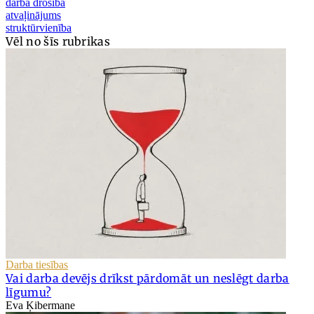
darba drošība
atvaļinājums
struktūrvienība
Vēl no šīs rubrikas
Darba tiesības
Vai darba devējs drīkst pārdomāt un neslēgt darba
līgumu?
Eva Ķibermane