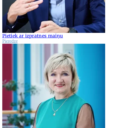
Pietiek ar izpratnes maiņu
Pieredze