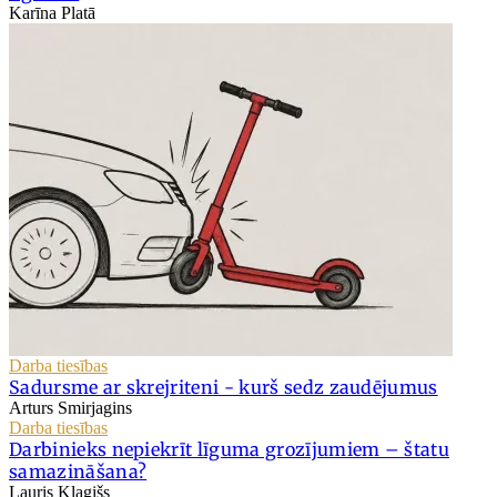
Karīna Platā
Darba tiesības
Sadursme ar skrejriteni - kurš sedz zaudējumus
Arturs Smirjagins
Darba tiesības
Darbinieks nepiekrīt līguma grozījumiem – štatu
samazināšana?
Lauris Klagišs