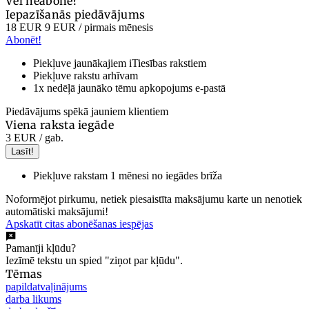
Vēl neabonē?
Iepazīšanās piedāvājums
18 EUR
9 EUR
/ pirmais mēnesis
Abonēt!
Piekļuve jaunākajiem iTiesības rakstiem
Piekļuve rakstu arhīvam
1x nedēļā jaunāko tēmu apkopojums e-pastā
Piedāvājums spēkā jauniem klientiem
Viena raksta iegāde
3 EUR
/ gab.
Lasīt!
Piekļuve rakstam 1 mēnesi no iegādes brīža
Noformējot pirkumu, netiek piesaistīta maksājumu karte un nenotiek
automātiski maksājumi!
Apskatīt citas abonēšanas iespējas
Pamanīji kļūdu?
Iezīmē tekstu un spied "ziņot par kļūdu".
Tēmas
papildatvaļinājums
darba likums