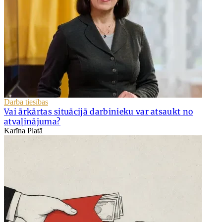
Darba tiesības
Vai ārkārtas situācijā darbinieku var atsaukt no
atvaļinājuma?
Karīna Platā