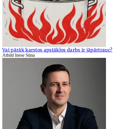
Vai pārāk karstos apstākļos darbs ir jāpārtrauc?
Atbild Inese Sūna