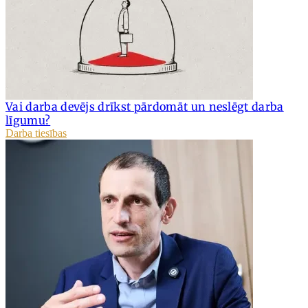
Vai darba devējs drīkst pārdomāt un neslēgt darba
līgumu?
Darba tiesības