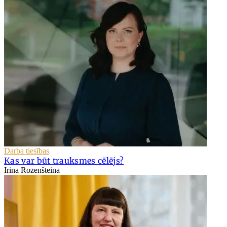
Darba tiesības
Kas var būt trauksmes cēlējs?
Irina Rozenšteina