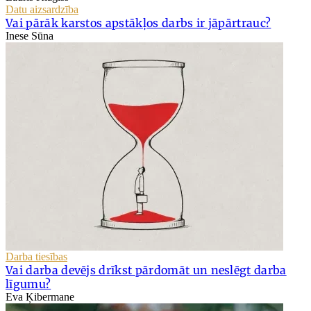
Datu aizsardzība
Vai pārāk karstos apstākļos darbs ir jāpārtrauc?
Inese Sūna
Darba tiesības
Vai darba devējs drīkst pārdomāt un neslēgt darba
līgumu?
Eva Ķibermane