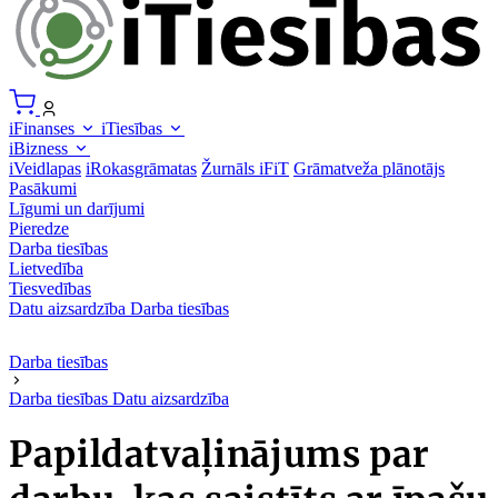
iFinanses
iTiesības
iBizness
iVeidlapas
iRokasgrāmatas
Žurnāls iFiT
Grāmatveža plānotājs
Pasākumi
Līgumi un darījumi
Pieredze
Darba tiesības
Lietvedība
Tiesvedības
Datu aizsardzība
Darba tiesības
Darba tiesības
Darba tiesības
Datu aizsardzība
Papildatvaļinājums par