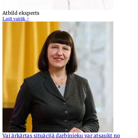
Atbild eksperts
Lasīt vairāk >
Vai ārkārtas situācijā darbinieku var atsaukt no