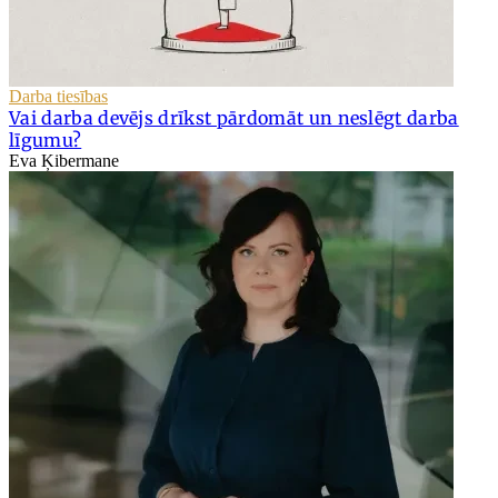
Darba tiesības
Vai darba devējs drīkst pārdomāt un neslēgt darba
līgumu?
Eva Ķibermane