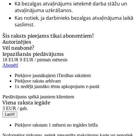
Kā bezalgas atvaļinājums ietekmē darba stāžu un
atvaļinājuma uzkrāšanos.
Kas notiek, ja darbinieks bezalgas atvaļinājuma laikā
saslimst.
Šis raksts pieejams tikai abonentiem!
Autorizējies
Vēl neabonē?
Iepazīšanās piedāvājums
18 EUR
9 EUR
/ pirmais mēnesis
Abonēt!
Piekļuve jaunākajiem iTiesības rakstiem
Piekļuve rakstu arhīvam
1x nedēļā jaunāko tēmu apkopojums e-pastā
Piedāvājums spēkā jauniem klientiem
Viena raksta iegāde
3 EUR
/ gab.
Lasīt!
Piekļuve rakstam 1 mēnesi no iegādes brīža
Noformējot pirkumu, netiek piesaistīta maksājumu karte un nenotiek