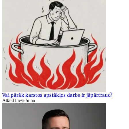
Vai pārāk karstos apstākļos darbs ir jāpārtrauc?
Atbild Inese Sūna