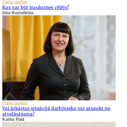
Darba tiesības
Kas var būt trauksmes cēlējs?
Irina Rozenšteina
Darba tiesības
Vai ārkārtas situācijā darbinieku var atsaukt no
atvaļinājuma?
Karīna Platā