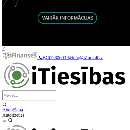
<
67280693
info@iZurnali.lv
Abonēšana
Autorizēties