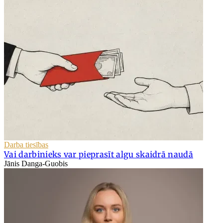
Darba tiesības
Vai darbinieks var pieprasīt algu skaidrā naudā
Jānis Danga-Guobis