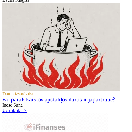
Lauris Klagišs
Datu aizsardzība
Vai pārāk karstos apstākļos darbs ir jāpārtrauc?
Inese Sūna
Uz rubriku >