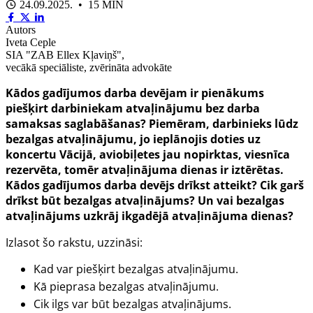
24.09.2025. • 15 MIN
Autors
Iveta Ceple
SIA "ZAB Ellex Kļaviņš",
vecākā speciāliste, zvērināta advokāte
Kādos gadījumos darba devējam ir pienākums
piešķirt darbiniekam atvaļinājumu bez darba
samaksas saglabāšanas? Piemēram, darbinieks lūdz
bezalgas atvaļinājumu, jo ieplānojis doties uz
koncertu Vācijā, aviobiļetes jau nopirktas, viesnīca
rezervēta, tomēr atvaļinājuma dienas ir iztērētas.
Kādos gadījumos darba devējs drīkst atteikt? Cik garš
drīkst būt bezalgas atvaļinājums? Un vai bezalgas
atvaļinājums uzkrāj ikgadējā atvaļinājuma dienas?
Izlasot šo rakstu, uzzināsi:
Kad var piešķirt bezalgas atvaļinājumu.
Kā pieprasa bezalgas atvaļinājumu.
Cik ilgs var būt bezalgas atvaļinājums.