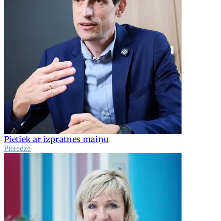
Pietiek ar izpratnes maiņu
Pieredze