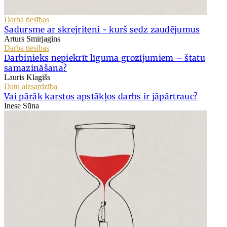
Darba tiesības
Sadursme ar skrejriteni - kurš sedz zaudējumus
Arturs Smirjagins
Darba tiesības
Darbinieks nepiekrīt līguma grozījumiem – štatu
samazināšana?
Lauris Klagišs
Datu aizsardzība
Vai pārāk karstos apstākļos darbs ir jāpārtrauc?
Inese Sūna