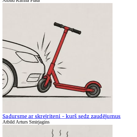
Atbild Karīna Platā
Sadursme ar skrejriteni - kurš sedz zaudējumus
Atbild Arturs Smirjagins