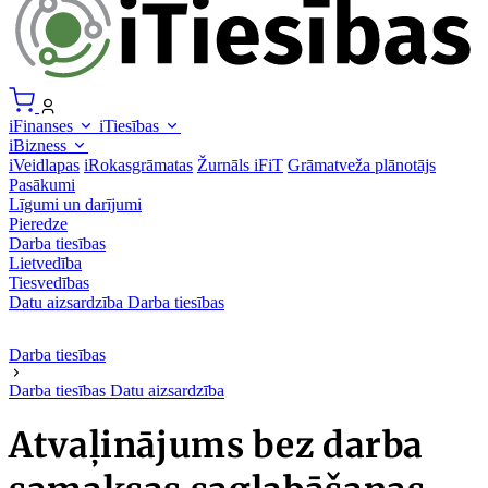
iFinanses
iTiesības
iBizness
iVeidlapas
iRokasgrāmatas
Žurnāls iFiT
Grāmatveža plānotājs
Pasākumi
Līgumi un darījumi
Pieredze
Darba tiesības
Lietvedība
Tiesvedības
Datu aizsardzība
Darba tiesības
Darba tiesības
Darba tiesības
Datu aizsardzība
Atvaļinājums bez darba