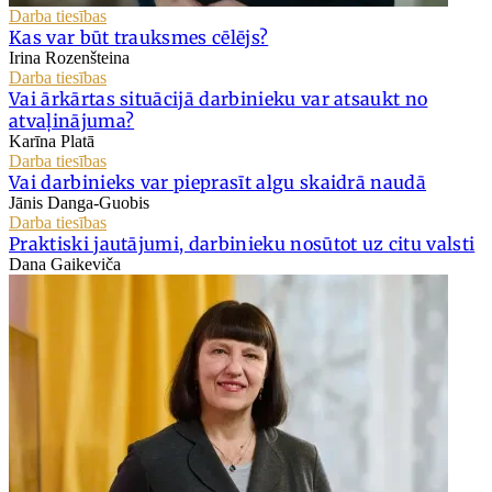
Darba tiesības
Kas var būt trauksmes cēlējs?
Irina Rozenšteina
Darba tiesības
Vai ārkārtas situācijā darbinieku var atsaukt no
atvaļinājuma?
Karīna Platā
Darba tiesības
Vai darbinieks var pieprasīt algu skaidrā naudā
Jānis Danga-Guobis
Darba tiesības
Praktiski jautājumi, darbinieku nosūtot uz citu valsti
Dana Gaikeviča