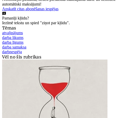
automātiski maksājumi!
Apskatīt citas abonēšanas iespējas
Pamanīji kļūdu?
Iezīmē tekstu un spied "ziņot par kļūdu".
Tēmas
atvaļinājums
darba likums
darba līgums
darba samaksa
darbnespēja
Vēl no šīs rubrikas