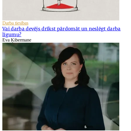
Darba tiesības
Vai darba devējs drīkst pārdomāt un neslēgt darba
līgumu?
Eva Ķibermane