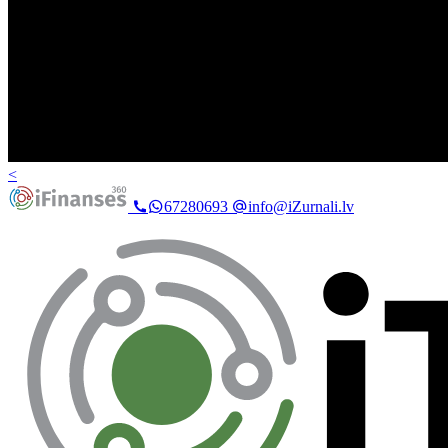
<
67280693
info@iZurnali.lv