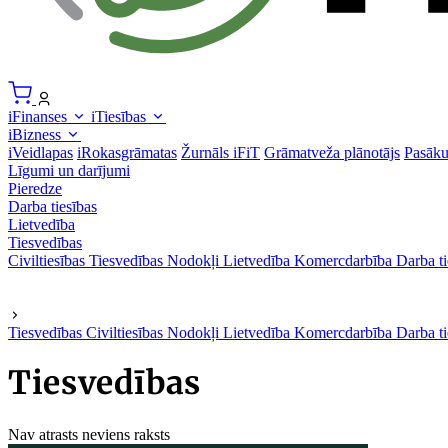
iFinanses
iTiesības
iBizness
iVeidlapas
iRokasgrāmatas
Žurnāls iFiT
Grāmatveža plānotājs
Pasāk
Līgumi un darījumi
Pieredze
Darba tiesības
Lietvedība
Tiesvedības
Civiltiesības
Tiesvedības
Nodokļi
Lietvedība
Komercdarbība
Darba ti
Tiesvedības
Civiltiesības
Nodokļi
Lietvedība
Komercdarbība
Darba ti
Tiesvedības
Nav atrasts neviens raksts