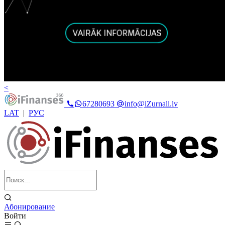
<
67280693
info@iZurnali.lv
LAT
|
РУС
Абонирование
Войти