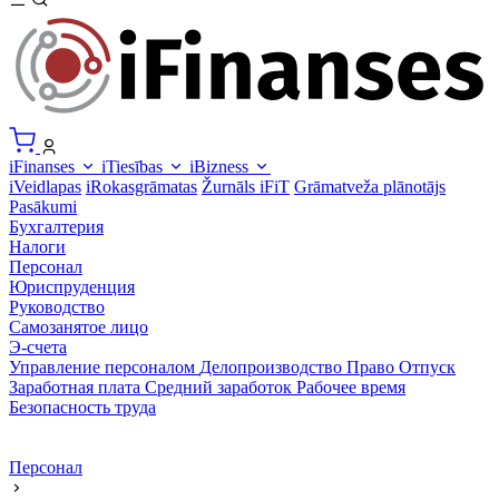
iFinanses
iTiesības
iBizness
iVeidlapas
iRokasgrāmatas
Žurnāls iFiT
Grāmatveža plānotājs
Pasākumi
Бухгалтерия
Налоги
Персонал
Юриспруденция
Руководство
Самозанятое лицо
Э-счета
Управление персоналом
Делопроизводство
Право
Отпуск
Заработная плата
Средний заработок
Рабочее время
Безопасность труда
Персонал