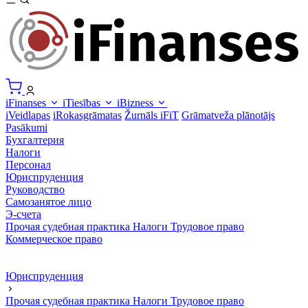
iFinanses
iTiesības
iBizness
iVeidlapas
iRokasgrāmatas
Žurnāls iFiT
Grāmatveža plānotājs
Pasākumi
Бухгалтерия
Налоги
Персонал
Юриспруденция
Руководство
Самозанятое лицо
Э-счета
Прочая судебная практика
Налоги
Трудовое право
Коммерческое право
Юриспруденция
Прочая судебная практика
Налоги
Трудовое право