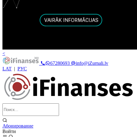
<
67280693
info@iZurnali.lv
LAT
|
РУС
Абонирование
Войти