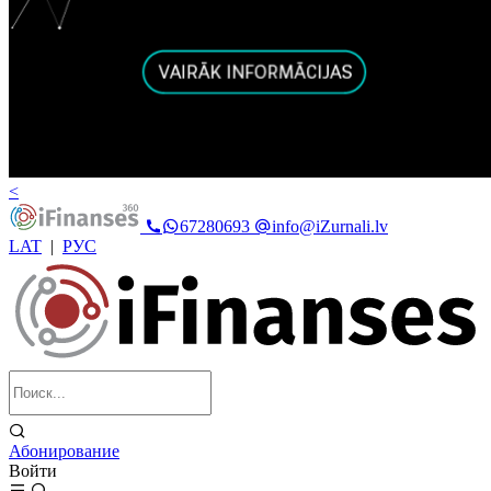
<
67280693
info@iZurnali.lv
LAT
|
РУС
Абонирование
Войти