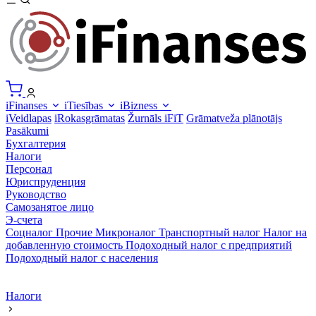
iFinanses
iTiesības
iBizness
iVeidlapas
iRokasgrāmatas
Žurnāls iFiT
Grāmatveža plānotājs
Pasākumi
Бухгалтерия
Налоги
Персонал
Юриспруденция
Руководство
Самозанятое лицо
Э-счета
Соцналог
Прочие
Микроналог
Транспортный налог
Налог на
добавленную стоимость
Подоходный налог с предприятий
Подоходный налог с населения
Налоги