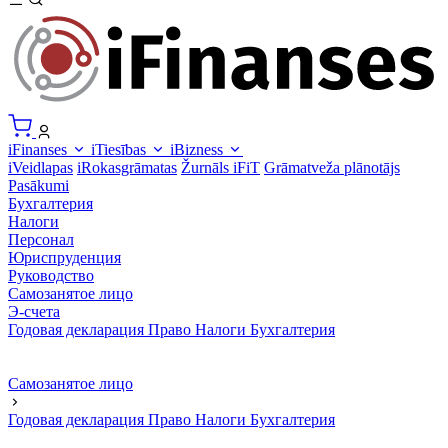
iFinanses
iTiesības
iBizness
iVeidlapas
iRokasgrāmatas
Žurnāls iFiT
Grāmatveža plānotājs
Pasākumi
Бухгалтерия
Налоги
Персонал
Юриспруденция
Руководство
Самозанятое лицо
Э-счета
Годовая декларация
Право
Налоги
Бухгалтерия
Самозанятое лицо
Годовая декларация
Право
Налоги
Бухгалтерия