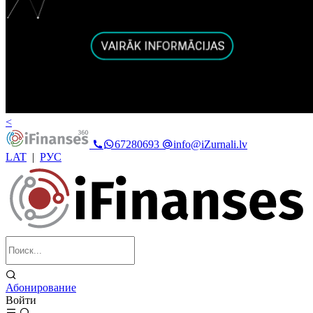
<
67280693
info@iZurnali.lv
LAT
|
РУС
Абонирование
Войти