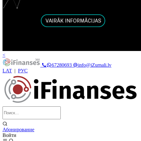
<
67280693
info@iZurnali.lv
LAT
|
РУС
Абонирование
Войти