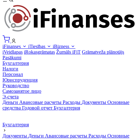
iFinanses
iTiesības
iBizness
iVeidlapas
iRokasgrāmatas
Žurnāls iFiT
Grāmatveža plānotājs
Pasākumi
Бухгалтерия
Налоги
Персонал
Юриспруденция
Руководство
Самозанятое лицо
Э-счета
Деньги
Авансовые расчеты
Расходы
Документы
Основные
средства
Годовой отчет
Бухгалтерия
Бухгалтерия
Документы
Деньги
Авансовые расчеты
Расходы
Основные