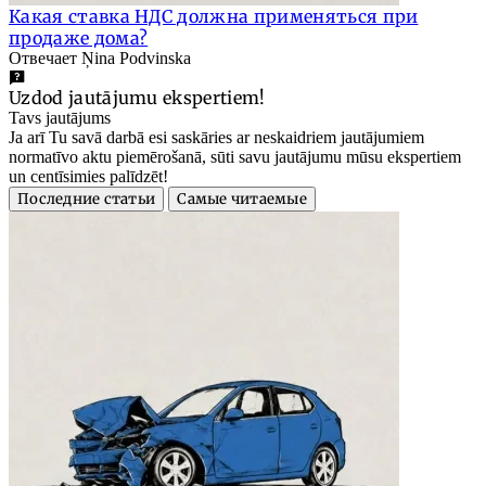
Какая ставка НДС должна применяться при
продаже дома?
Отвечает Ņina Podvinska
Uzdod jautājumu ekspertiem!
Tavs jautājums
Ja arī Tu savā darbā esi saskāries ar neskaidriem jautājumiem
normatīvo aktu piemērošanā, sūti savu jautājumu mūsu ekspertiem
un centīsimies palīdzēt!
Последние статьи
Самые читаемые