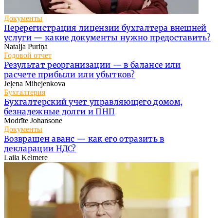
Документы
Перерегистрация лицензии бухгалтера внешней
услуги — какие документы нужно предоставить?
Nataļja Puriņa
Годовой отчет
Результат реорганизации — в балансе или
расчете прибыли или убытков?
Jeļena Mihejenkova
Бухгалтерия
Бухгалтерский учет управляющего домом,
безнадежные долги и ПНП
Modrīte Johansone
Документы
Возвращен аванс — как его отразить в
декларации НДС?
Laila Kelmere