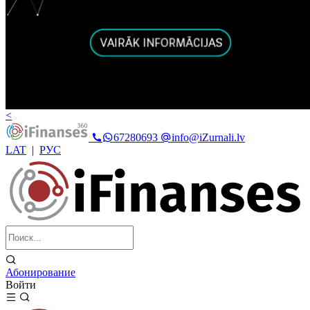
<
67280693
info@iZurnali.lv
LAT
|
РУС
Абонирование
Войти