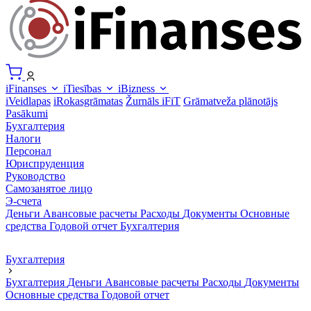
iFinanses
iTiesības
iBizness
iVeidlapas
iRokasgrāmatas
Žurnāls iFiT
Grāmatveža plānotājs
Pasākumi
Бухгалтерия
Налоги
Персонал
Юриспруденция
Руководство
Самозанятое лицо
Э-счета
Деньги
Авансовые расчеты
Расходы
Документы
Основные
средства
Годовой отчет
Бухгалтерия
Бухгалтерия
Бухгалтерия
Деньги
Авансовые расчеты
Расходы
Документы
Основные средства
Годовой отчет