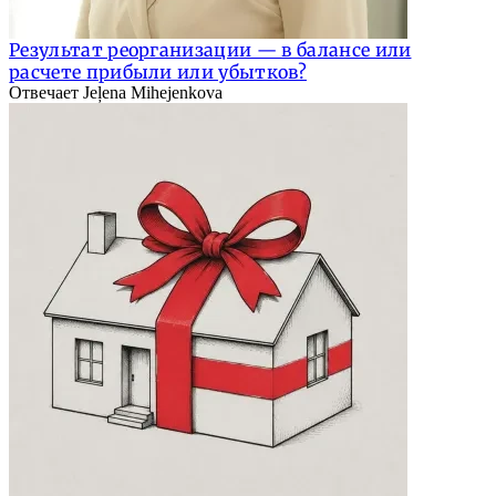
Результат реорганизации — в балансе или
расчете прибыли или убытков?
Отвечает Jeļena Mihejenkova