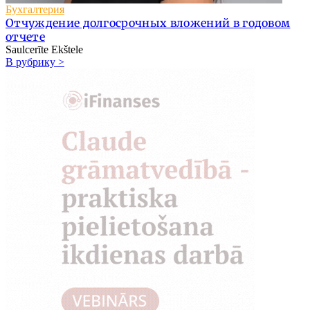
Бухгалтерия
Отчуждение долгосрочных вложений в годовом
отчете
Saulcerīte Ekštele
В рубрику >