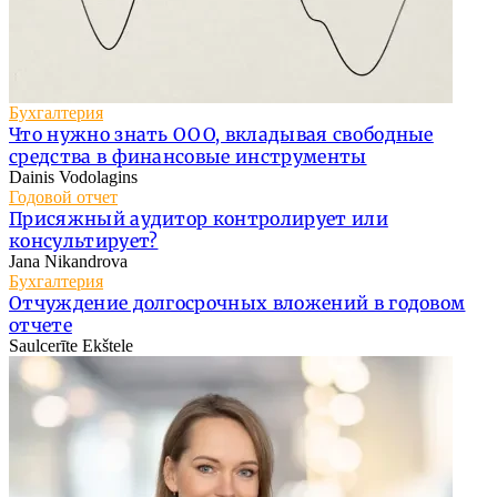
Бухгалтерия
Что нужно знать ООО, вкладывая свободные
средства в финансовые инструменты
Dainis Vodolagins
Годовой отчет
Присяжный аудитор контролирует или
консультирует?
Jana Nikandrova
Бухгалтерия
Отчуждение долгосрочных вложений в годовом
отчете
Saulcerīte Ekštele