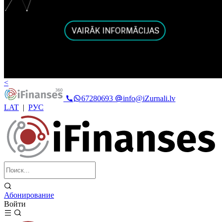
<
67280693
info@iZurnali.lv
LAT
|
РУС
Абонирование
Войти