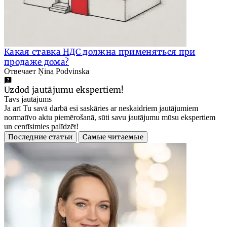
Какая ставка НДС должна применяться при
продаже дома?
Отвечает Ņina Podvinska
Uzdod jautājumu ekspertiem!
Tavs jautājums
Ja arī Tu savā darbā esi saskāries ar neskaidriem jautājumiem
normatīvo aktu piemērošanā, sūti savu jautājumu mūsu ekspertiem
un centīsimies palīdzēt!
Последние статьи
Самые читаемые