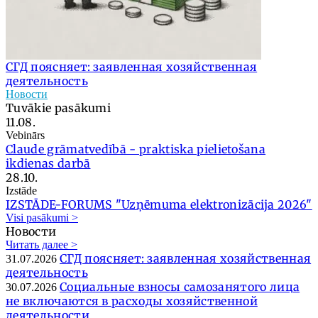
СГД поясняет: заявленная хозяйственная
деятельность
Новости
Tuvākie pasākumi
11.08.
Vebinārs
Claude grāmatvedībā - praktiska pielietošana
ikdienas darbā
28.10.
Izstāde
IZSTĀDE-FORUMS "Uzņēmuma elektronizācija 2026"
Visi pasākumi >
Новости
Читать далее >
СГД поясняет: заявленная хозяйственная
31.07.2026
деятельность
Социальные взносы самозанятого лица
30.07.2026
не включаются в расходы хозяйственной
деятельности