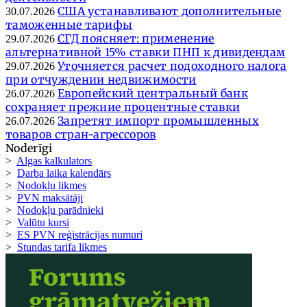
США устанавливают дополнительные
30.07.2026
таможенные тарифы
СГД поясняет: применение
29.07.2026
альтернативной 15% ставки ПНП к дивидендам
Уточняется расчет подоходного налога
29.07.2026
при отчуждении недвижимости
Европейский центральный банк
26.07.2026
сохраняет прежние процентные ставки
Запретят импорт промышленных
26.07.2026
товаров стран-агрессоров
Noderīgi
>
Algas kalkulators
>
Darba laika kalendārs
>
Nodokļu likmes
>
PVN maksātāji
>
Nodokļu parādnieki
>
Valūtu kursi
>
ES PVN reģistrācijas numuri
>
Stundas tarifa likmes