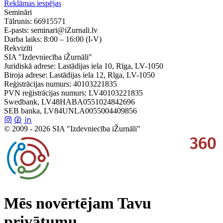
Reklāmas iespējas
Semināri
Tālrunis:
66915571
E-pasts:
seminari@iZurnali.lv
Darba laiks:
8:00 – 16:00
(I-V)
Rekvizīti
SIA "Izdevniecība iŽurnāli"
Juridiskā adrese: Lastādijas iela 10, Rīga, LV-1050
Biroja adrese: Lastādijas iela 12, Rīga, LV-1050
Reģistrācijas numurs: 40103221835
PVN reģistrācijas numurs: LV40103221835
Swedbank, LV48HABA0551024842696
SEB banka, LV84UNLA0055004409856
© 2009 - 2026 SIA "Izdevniecība iŽurnāli"
Mēs novērtējam Tavu
privātumu