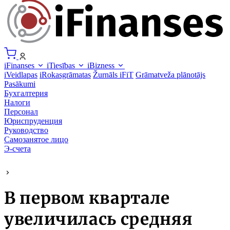
iFinanses
iTiesības
iBizness
iVeidlapas
iRokasgrāmatas
Žurnāls iFiT
Grāmatveža plānotājs
Pasākumi
Бухгалтерия
Налоги
Персонал
Юриспруденция
Руководство
Самозанятое лицо
Э-счета
В первом квартале
увеличилась средняя