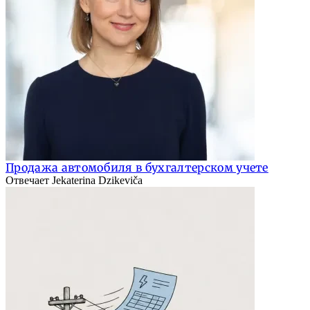
Продажа автомобиля в бухгалтерском учете
Отвечает Jekaterina Dzikeviča