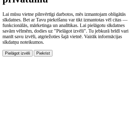
Lai mūsu vietne pilnvērtīgi darbotos, mēs izmantojam obligātās
sīkdatnes. Bet ar Tavu piekrišanu var tikt izmantotas vēl citas —
funkcionālās, mārketinga un analītikas. Lai pielāgotu sīkdatnes
savām vēlmēm, dodies uz "Pielāgot izvēli". Tu jebkurā brīdī vari
manīt savu izvēli, atgriežoties šajā vietnē. Vairāk informācijas
sīkdatņu noteikumos.
Pielāgot izvēli
Piekrist