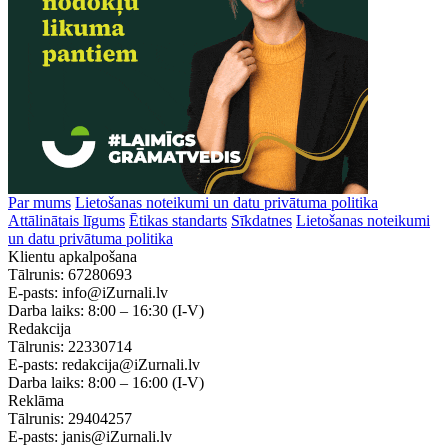
Par mums
Lietošanas noteikumi un datu privātuma politika
Attālinātais līgums
Ētikas standarts
Sīkdatnes
Lietošanas noteikumi
un datu privātuma politika
Klientu apkalpošana
Tālrunis:
67280693
E-pasts:
info@iZurnali.lv
Darba laiks:
8:00 – 16:30
(I-V)
Redakcija
Tālrunis:
22330714
E-pasts:
redakcija@iZurnali.lv
Darba laiks:
8:00 – 16:00
(I-V)
Reklāma
Tālrunis:
29404257
E-pasts:
janis@iZurnali.lv