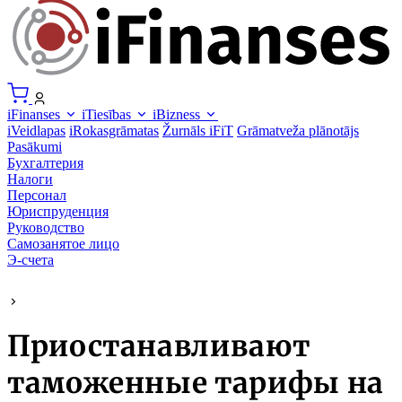
iFinanses
iTiesības
iBizness
iVeidlapas
iRokasgrāmatas
Žurnāls iFiT
Grāmatveža plānotājs
Pasākumi
Бухгалтерия
Налоги
Персонал
Юриспруденция
Руководство
Самозанятое лицо
Э-счета
Приостанавливают
таможенные тарифы на