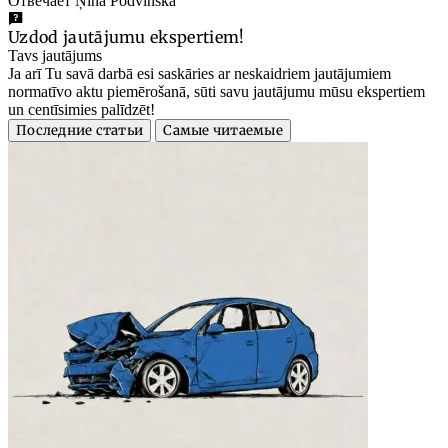
Отвечает Ņina Podvinska
Uzdod jautājumu ekspertiem!
Tavs jautājums
Ja arī Tu savā darbā esi saskāries ar neskaidriem jautājumiem
normatīvo aktu piemērošanā, sūti savu jautājumu mūsu ekspertiem
un centīsimies palīdzēt!
Последние статьи
Самые читаемые