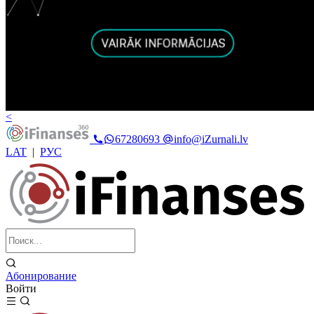
<
67280693
info@iZurnali.lv
LAT
|
РУС
Абонирование
Войти