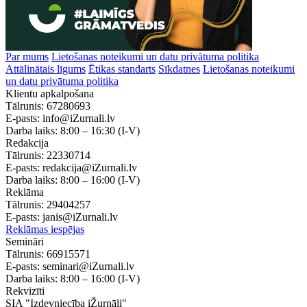
Par mums
Lietošanas noteikumi un datu privātuma politika
Attālinātais līgums
Ētikas standarts
Sīkdatnes
Lietošanas noteikumi
un datu privātuma politika
Klientu apkalpošana
Tālrunis:
67280693
E-pasts:
info@iZurnali.lv
Darba laiks:
8:00 – 16:30
(I-V)
Redakcija
Tālrunis:
22330714
E-pasts:
redakcija@iZurnali.lv
Darba laiks:
8:00 – 16:00
(I-V)
Reklāma
Tālrunis:
29404257
E-pasts:
janis@iZurnali.lv
Reklāmas iespējas
Semināri
Tālrunis:
66915571
E-pasts:
seminari@iZurnali.lv
Darba laiks:
8:00 – 16:00
(I-V)
Rekvizīti
SIA "Izdevniecība iŽurnāli"