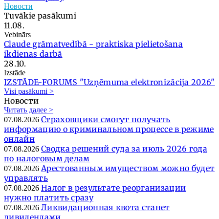
Новости
Tuvākie pasākumi
11.08.
Vebinārs
Claude grāmatvedībā - praktiska pielietošana
ikdienas darbā
28.10.
Izstāde
IZSTĀDE-FORUMS "Uzņēmuma elektronizācija 2026"
Visi pasākumi >
Новости
Читать далее >
Страховщики смогут получать
07.08.2026
информацию о криминальном процессе в режиме
онлайн
Сводка решений суда за июль 2026 года
07.08.2026
по налоговым делам
Арестованным имуществом можно будет
07.08.2026
управлять
Налог в результате реорганизации
07.08.2026
нужно платить сразу
Ликвидационная квота станет
07.08.2026
дивидендами