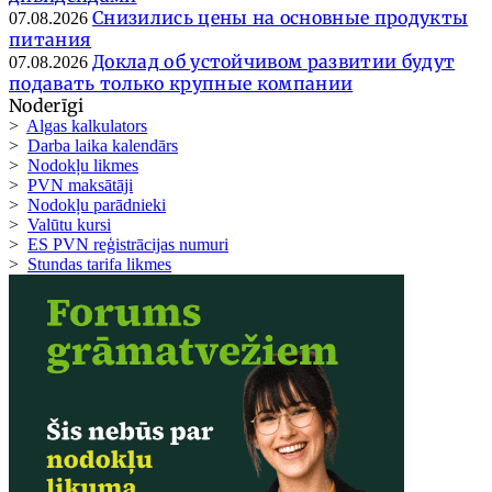
Снизились цены на основные продукты
07.08.2026
питания
Доклад об устойчивом развитии будут
07.08.2026
подавать только крупные компании
Noderīgi
>
Algas kalkulators
>
Darba laika kalendārs
>
Nodokļu likmes
>
PVN maksātāji
>
Nodokļu parādnieki
>
Valūtu kursi
>
ES PVN reģistrācijas numuri
>
Stundas tarifa likmes