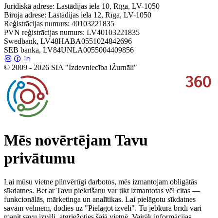
Juridiskā adrese: Lastādijas iela 10, Rīga, LV-1050
Biroja adrese: Lastādijas iela 12, Rīga, LV-1050
Reģistrācijas numurs: 40103221835
PVN reģistrācijas numurs: LV40103221835
Swedbank, LV48HABA0551024842696
SEB banka, LV84UNLA0055004409856
© 2009 - 2026 SIA "Izdevniecība iŽurnāli"
Mēs novērtējam Tavu
privātumu
Lai mūsu vietne pilnvērtīgi darbotos, mēs izmantojam obligātās
sīkdatnes. Bet ar Tavu piekrišanu var tikt izmantotas vēl citas —
funkcionālās, mārketinga un analītikas. Lai pielāgotu sīkdatnes
savām vēlmēm, dodies uz "Pielāgot izvēli". Tu jebkurā brīdī vari
manīt savu izvēli, atgriežoties šajā vietnē. Vairāk informācijas