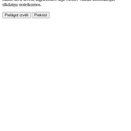
sīkdatņu noteikumos.
Pielāgot izvēli
Piekrist