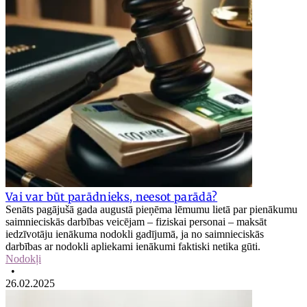
Vai var būt parādnieks, neesot parādā?
Senāts pagājušā gada augustā pieņēma lēmumu lietā par pienākumu
saimnieciskās darbības veicējam – fiziskai personai – maksāt
iedzīvotāju ienākuma nodokli gadījumā, ja no saimnieciskās
darbības ar nodokli apliekami ienākumi faktiski netika gūti.
Nodokļi
•
26.02.2025