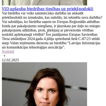
VID apšauba biedrības tiesības uz priekšnodokli
Vai biedrība var veikt saimniecisko darbību un atskaitīt
priekšnodokli no izmaksām, kas radušās, lai sekmētu savu darbību?
Vai subsīdijas, ko biedrība saņem no Eiropas Reģionālās attīstības
fonda par pakalpojumu sniegšanu, ir jāuzskata par daļu no sniegto
pakalpojumu atlīdzības, proti, jāiekļauj ar pievienotās vērtības
nodokli apliekamajā vērtībā? Šos jautājumus Eiropas Savienības
Tiesa izklāstījusi 2024.gada 4.jūlija spriedumā lietā C-87/23 strīdā
starp Valsts ieņēmumu dienestu un biedrību “Latvijas Informācijas
un komunikācijas tehnoloģijas asociācija”.
Nodokļi
•
12.02.2025