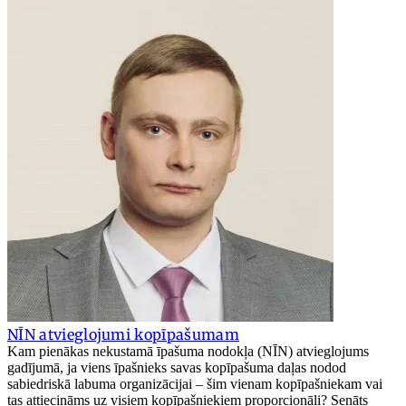
NĪN atvieglojumi kopīpašumam
Kam pienākas nekustamā īpašuma nodokļa (NĪN) atvieglojums
gadījumā, ja viens īpašnieks savas kopīpašuma daļas nodod
sabiedriskā labuma organizācijai – šim vienam kopīpašniekam vai
tas attiecināms uz visiem kopīpašniekiem proporcionāli? Senāts