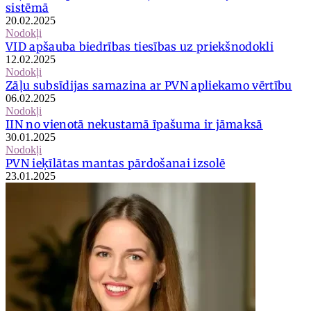
sistēmā
20.02.2025
Nodokļi
VID apšauba biedrības tiesības uz priekšnodokli
12.02.2025
Nodokļi
Zāļu subsīdijas samazina ar PVN apliekamo vērtību
06.02.2025
Nodokļi
IIN no vienotā nekustamā īpašuma ir jāmaksā
30.01.2025
Nodokļi
PVN ieķīlātas mantas pārdošanai izsolē
23.01.2025