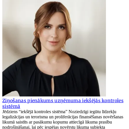
Ziņošanas pienākums uzņēmuma iekšējās kontroles
sistēmā
Jēdziens “iekšējā kontroles sistēma” Noziedzīgi iegūtu līdzekļu
legalizācijas un terorisma un proliferācijas finansēšanas novēršanas
likumā saistīts ar pasākumu kopumu attiecīgā likuma prasību
nodrošināšanai, lai pēc iespējas novērstu likuma subjekta