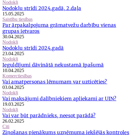
Nodokļi
Nodokļu strīdi 2024.gadā, 2.daļa
15.05.2025
Saistību tiesības
Par ārpakalpojuma grāmatvežu darbību vienas
grupas ietvaros
30.04.2025
Nodokļi
Nodokļu strīdi 2024.gadā
23.04.2025
Nodokļi
Ieguldījumi dāvinātā nekustamā īpašumā
10.04.2025
Komerctiesības
Vai amatpersonas lēmumam var uzticēties?
03.04.2025
Nodokļi
Vai maksājumi dalībniekiem apliekami ar UIN?
19.03.2025
Nodokļi
Vai var būt parādnieks, neesot parādā?
26.02.2025
Citi
Ziņošanas pienākums uzņēmuma iekšējās kontroles