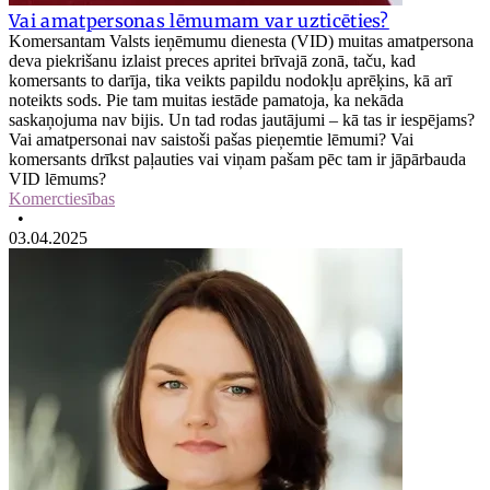
Vai amatpersonas lēmumam var uzticēties?
Komersantam Valsts ieņēmumu dienesta (VID) muitas amatpersona
deva piekrišanu izlaist preces apritei brīvajā zonā, taču, kad
komersants to darīja, tika veikts papildu nodokļu aprēķins, kā arī
noteikts sods. Pie tam muitas iestāde pamatoja, ka nekāda
saskaņojuma nav bijis. Un tad rodas jautājumi – kā tas ir iespējams?
Vai amatpersonai nav saistoši pašas pieņemtie lēmumi? Vai
komersants drīkst paļauties vai viņam pašam pēc tam ir jāpārbauda
VID lēmums?
Komerctiesības
•
03.04.2025