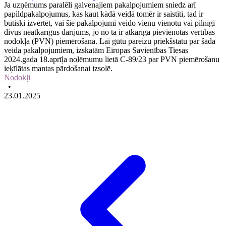
Ja uzņēmums paralēli galvenajiem pakalpojumiem sniedz arī
papildpakalpojumus, kas kaut kādā veidā tomēr ir saistīti, tad ir
būtiski izvērtēt, vai šie pakalpojumi veido vienu vienotu vai pilnīgi
divus neatkarīgus darījums, jo no tā ir atkarīga pievienotās vērtības
nodokļa (PVN) piemērošana. Lai gūtu pareizu priekšstatu par šāda
veida pakalpojumiem, izskatām Eiropas Savienības Tiesas
2024.gada 18.aprīļa nolēmumu lietā C-89/23 par PVN piemērošanu
ieķīlātas mantas pārdošanai izsolē.
Nodokļi
•
23.01.2025