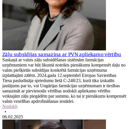
Zāļu subsīdijas samazina ar PVN apliekamo vērtību
Saskaņā ar valsts zāļu subsidēšanas sistēmām farmācijas
uzņēmumiem var būt likumā noteikts pienākums kompensēt daļu no
valsts piešķirtās subsīdijas konkrētā farmācijas uzņēmuma
izplatītajām zālēm. 2024.gada 12.septembrī Eiropas Savienības
Tiesa pasludināja spriedumu lietā C-248/23, kurā tika izskatīts
jautājums par to, vai Ungārijas farmācijas uzņēmumam ir tiesības
samazināt ar pievienotās vērtības nodokli apliekamo vērtību
veiktajām zāļu piegādēm par summu, ko tai ir pienākums kompensēt
valsts veselības apdrošināšanas iestādei.
Nodokļi
•
06.02.2025