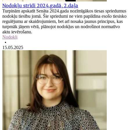
Nodokļu strīdi 2024.gadā, 2.daļa
Turpinām apskatīt Senāta 2024.gada nozīmīgākos tiesas spriedumus
nodokļu tiesību jomā. Šie spriedumi ne vien papildina esošo tiesisko
regulējumu ar skaidrojumiem, bet arī nosaka jaunus principus, kas
turpmāk jāņem vērā, plānojot nodokļus un nodrošinot normatīvo
aktu ievērošanu.
Nodokļi
•
15.05.2025