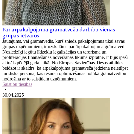
Par ārpakalpojuma grāmatvežu darbību vienas
grupas ietvaros
Jautājums, vai grāmatvedis, kurš sniedz pakalpojumus tikai savas
grupas uzņēmumiem, ir uzskatāms par ārpakalpojuma grāmatvedi
Noziedzīgi iegūtu līdzekļu legalizācijas un terorisma un
proliferācijas finansēšanas novēršanas likuma izpratnē, ir bijis īpaši
aktuāls pēdējā gada laikā. No Eiropas Savienības Tiesas atbildes
beidzot ir skaidrs, ka ārpakalpojuma grāmatveža jēdzienā neietilpst
juridiska persona, kas resursu optimizēšanas nolūkā grāmatvedību
nodrošina ar to saistītiem uzņēmumiem.
Saistību tiesības
•
30.04.2025