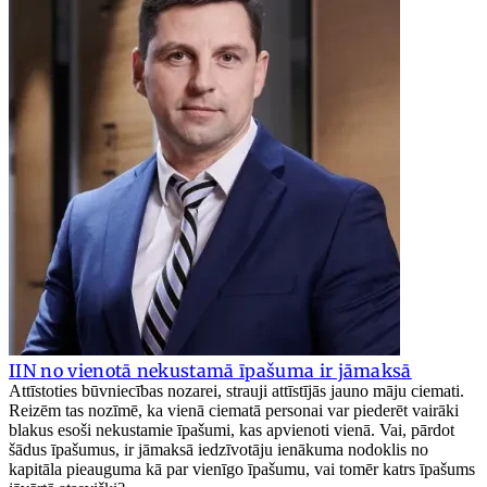
IIN no vienotā nekustamā īpašuma ir jāmaksā
Attīstoties būvniecības nozarei, strauji attīstījās jauno māju ciemati.
Reizēm tas nozīmē, ka vienā ciematā personai var piederēt vairāki
blakus esoši nekustamie īpašumi, kas apvienoti vienā. Vai, pārdot
šādus īpašumus, ir jāmaksā iedzīvotāju ienākuma nodoklis no
kapitāla pieauguma kā par vienīgo īpašumu, vai tomēr katrs īpašums