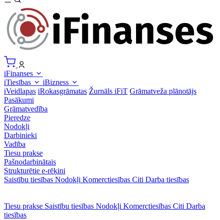
iFinanses
iTiesības
iBizness
iVeidlapas
iRokasgrāmatas
Žurnāls iFiT
Grāmatveža plānotājs
Pasākumi
Grāmatvedība
Pieredze
Nodokļi
Darbinieki
Vadība
Tiesu prakse
Pašnodarbinātais
Strukturētie e-rēķini
Saistību tiesības
Nodokļi
Komerctiesības
Citi
Darba tiesības
Tiesu prakse
Saistību tiesības
Nodokļi
Komerctiesības
Citi
Darba
tiesības