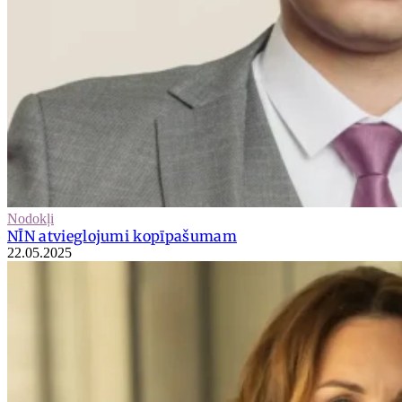
Nodokļi
NĪN atvieglojumi kopīpašumam
22.05.2025