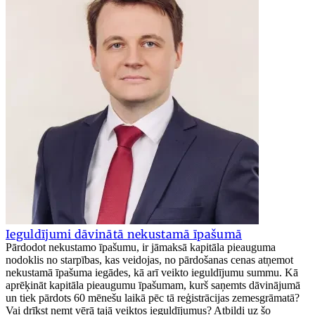
Ieguldījumi dāvinātā nekustamā īpašumā
Pārdodot nekustamo īpašumu, ir jāmaksā kapitāla pieauguma
nodoklis no starpības, kas veidojas, no pārdošanas cenas atņemot
nekustamā īpašuma iegādes, kā arī veikto ieguldījumu summu. Kā
aprēķināt kapitāla pieaugumu īpašumam, kurš saņemts dāvinājumā
un tiek pārdots 60 mēnešu laikā pēc tā reģistrācijas zemesgrāmatā?
Vai drīkst ņemt vērā tajā veiktos ieguldījumus? Atbildi uz šo