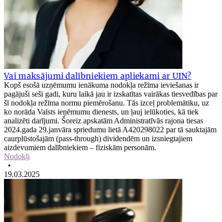
Vai maksājumi dalībniekiem apliekami ar UIN?
Kopš esošā uzņēmumu ienākuma nodokļa režīma ieviešanas ir
pagājuši seši gadi, kuru laikā jau ir izskatītas vairākas tiesvedības par
šī nodokļa režīma normu piemērošanu. Tās izceļ problemātiku, uz
ko norāda Valsts ieņēmumu dienests, un ļauj ielūkoties, kā tiek
analizēti darījumi. Šoreiz apskatām Administratīvās rajona tiesas
2024.gada 29.janvāra spriedumu lietā A420298022 par tā sauktajām
caurplūstošajām (pass-through) dividendēm un izsniegtajiem
aizdevumiem dalībniekiem – fiziskām personām.
Nodokļi
•
19.03.2025