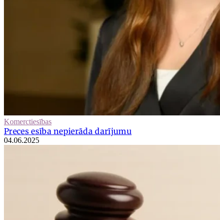
Komerctiesības
Preces esība nepierāda darījumu
04.06.2025