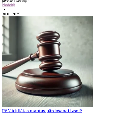
jāvērtē atsevišķi?
Nodokļi
•
30.01.2025
PVN ieķīlātas mantas pārdošanai izsolē