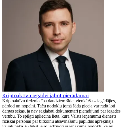
Kriptoaktīvu iegādei jābūt pierādāmai
Kriptoaktīvu tirdzniecība daudziem šķiet vienkārša – iegādājies,
pārdod un nopelni. Taču nodokļu jomā šāda pieeja var radīt ļoti
dārgas sekas, ja nav saglabāti dokumentāri pierādījumi par iegādes
vērtību. To spilgti apliecina lieta, kurā Valsts ieņēmumu dienests
fiziskai personai par bitkoinu atsavināšanu papildus aprēķināja
vairāk nekā 26 tūkst. eiro iedzīvotāju ienākuma nodokli, kā arī