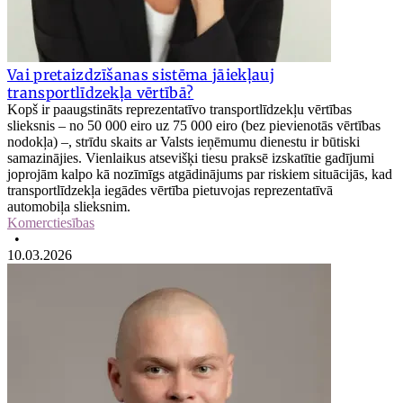
Vai pretaizdzīšanas sistēma jāiekļauj
transportlīdzekļa vērtībā?
Kopš ir paaugstināts reprezentatīvo transportlīdzekļu vērtības
slieksnis – no 50 000 eiro uz 75 000 eiro (bez pievienotās vērtības
nodokļa) –, strīdu skaits ar Valsts ieņēmumu dienestu ir būtiski
samazinājies. Vienlaikus atsevišķi tiesu praksē izskatītie gadījumi
joprojām kalpo kā nozīmīgs atgādinājums par riskiem situācijās, kad
transportlīdzekļa iegādes vērtība pietuvojas reprezentatīvā
automobiļa slieksnim.
Komerctiesības
•
10.03.2026