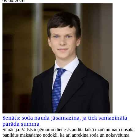
09.04.2026
Senāts: soda nauda jāsamazina, ja tiek samazināta
parāda summa
Situācija: Valsts ieņēmumu dienests audita laikā uzņēmumam nosaka
papildus maksājamo nodokli, kā arī aprēķina soda un nokavējuma