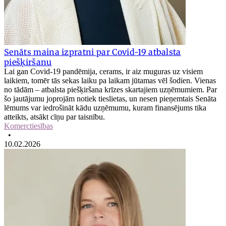
Senāts maina izpratni par Covid-19 atbalsta
piešķiršanu
Lai gan Covid-19 pandēmija, cerams, ir aiz muguras uz visiem
laikiem, tomēr tās sekas laiku pa laikam jūtamas vēl šodien. Vienas
no tādām – atbalsta piešķiršana krīzes skartajiem uzņēmumiem. Par
šo jautājumu joprojām notiek tieslietas, un nesen pieņemtais Senāta
lēmums var iedrošināt kādu uzņēmumu, kuram finansējums tika
atteikts, atsākt cīņu par taisnību.
Komerctiesības
•
10.02.2026