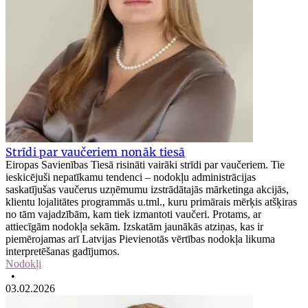
Strīdi par vaučeriem nonāk tiesā
Eiropas Savienības Tiesā risināti vairāki strīdi par vaučeriem. Tie
ieskicējuši nepatīkamu tendenci – nodokļu administrācijas
saskatījušas vaučerus uzņēmumu izstrādātajās mārketinga akcijās,
klientu lojalitātes programmās u.tml., kuru primārais mērķis atšķiras
no tām vajadzībām, kam tiek izmantoti vaučeri. Protams, ar
attiecīgām nodokļa sekām. Izskatām jaunākās atziņas, kas ir
piemērojamas arī Latvijas Pievienotās vērtības nodokļa likuma
interpretēšanas gadījumos.
Nodokļi
•
03.02.2026