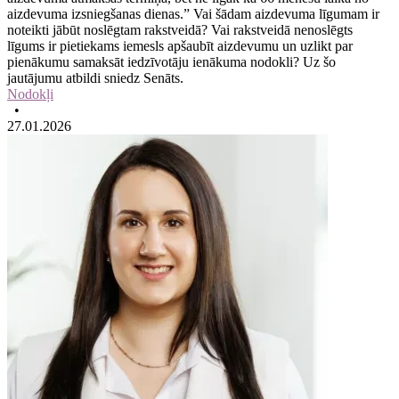
aizdevuma izsniegšanas dienas.” Vai šādam aizdevuma līgumam ir
noteikti jābūt noslēgtam rakstveidā? Vai rakstveidā nenoslēgts
līgums ir pietiekams iemesls apšaubīt aizdevumu un uzlikt par
pienākumu samaksāt iedzīvotāju ienākuma nodokli? Uz šo
jautājumu atbildi sniedz Senāts.
Nodokļi
•
27.01.2026