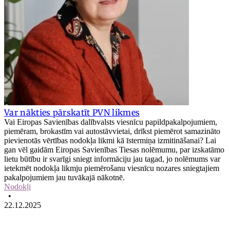
Var nākties pārskatīt PVN likmes
Vai Eiropas Savienības dalībvalsts viesnīcu papildpakalpojumiem,
piemēram, brokastīm vai autostāvvietai, drīkst piemērot samazināto
pievienotās vērtības nodokļa likmi kā īstermiņa izmitināšanai? Lai
gan vēl gaidām Eiropas Savienības Tiesas nolēmumu, par izskatāmo
lietu būtību ir svarīgi sniegt informāciju jau tagad, jo nolēmums var
ietekmēt nodokļa likmju piemērošanu viesnīcu nozares sniegtajiem
pakalpojumiem jau tuvākajā nākotnē.
Nodokļi
•
22.12.2025