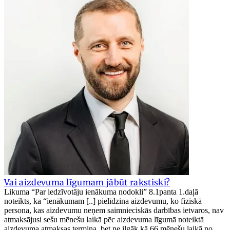
Vai aizdevuma līgumam jābūt rakstiski?
Likuma “Par iedzīvotāju ienākuma nodokli” 8.1panta 1.daļā
noteikts, ka “ienākumam [..] pielīdzina aizdevumu, ko fiziskā
persona, kas aizdevumu neņem saimnieciskās darbības ietvaros, nav
atmaksājusi sešu mēnešu laikā pēc aizdevuma līgumā noteiktā
aizdevuma atmaksas termiņa, bet ne ilgāk kā 66 mēnešu laikā no