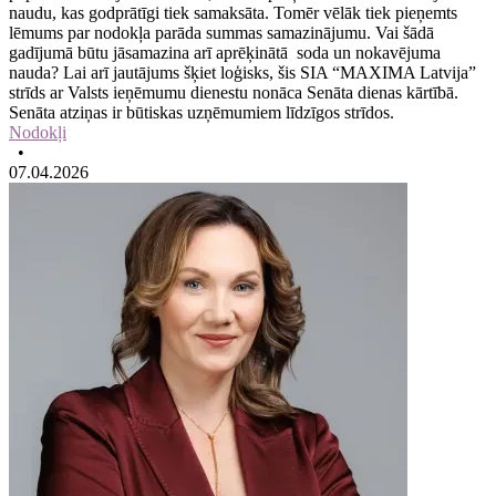
naudu, kas godprātīgi tiek samaksāta. Tomēr vēlāk tiek pieņemts
lēmums par nodokļa parāda summas samazinājumu. Vai šādā
gadījumā būtu jāsamazina arī aprēķinātā soda un nokavējuma
nauda? Lai arī jautājums šķiet loģisks, šis SIA “MAXIMA Latvija”
strīds ar Valsts ieņēmumu dienestu nonāca Senāta dienas kārtībā.
Senāta atziņas ir būtiskas uzņēmumiem līdzīgos strīdos.
Nodokļi
•
07.04.2026