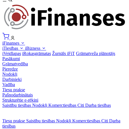
iFinanses
iTiesības
iBizness
iVeidlapas
iRokasgrāmatas
Žurnāls iFiT
Grāmatveža plānotājs
Pasākumi
Grāmatvedība
Pieredze
Nodokļi
Darbinieki
Vadība
Tiesu prakse
Pašnodarbinātais
Strukturētie e-rēķini
Saistību tiesības
Nodokļi
Komerctiesības
Citi
Darba tiesības
Tiesu prakse
Saistību tiesības
Nodokļi
Komerctiesības
Citi
Darba
tiesības