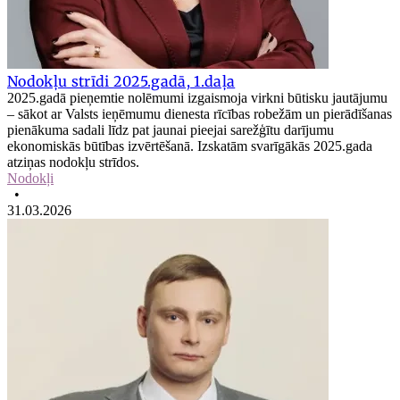
Nodokļu strīdi 2025.gadā, 1.daļa
2025.gadā pieņemtie nolēmumi izgaismoja virkni būtisku jautājumu
– sākot ar Valsts ieņēmumu dienesta rīcības robežām un pierādīšanas
pienākuma sadali līdz pat jaunai pieejai sarežģītu darījumu
ekonomiskās būtības izvērtēšanā. Izskatām svarīgākās 2025.gada
atziņas nodokļu strīdos.
Nodokļi
•
31.03.2026