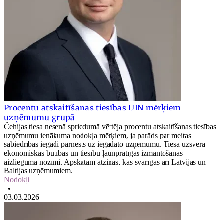
Procentu atskaitīšanas tiesības UIN mērķiem
uzņēmumu grupā
Čehijas tiesa nesenā spriedumā vērtēja procentu atskaitīšanas tiesības
uzņēmumu ienākuma nodokļa mērķiem, ja parāds par meitas
sabiedrības iegādi pārnests uz iegādāto uzņēmumu. Tiesa uzsvēra
ekonomiskās būtības un tiesību ļaunprātīgas izmantošanas
aizlieguma nozīmi. Apskatām atziņas, kas svarīgas arī Latvijas un
Baltijas uzņēmumiem.
Nodokļi
•
03.03.2026