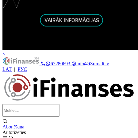
<
67280693
info@iZurnali.lv
LAT
|
РУС
Abonēšana
Autorizēties