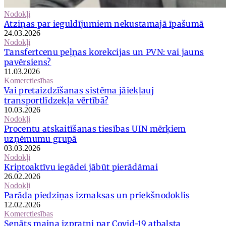
Nodokļi
Atziņas par ieguldījumiem nekustamajā īpašumā
24.03.2026
Nodokļi
Tansfertcenu peļņas korekcijas un PVN: vai jauns
pavērsiens?
11.03.2026
Komerctiesības
Vai pretaizdzīšanas sistēma jāiekļauj
transportlīdzekļa vērtībā?
10.03.2026
Nodokļi
Procentu atskaitīšanas tiesības UIN mērķiem
uzņēmumu grupā
03.03.2026
Nodokļi
Kriptoaktīvu iegādei jābūt pierādāmai
26.02.2026
Nodokļi
Parāda piedziņas izmaksas un priekšnodoklis
12.02.2026
Komerctiesības
Senāts maina izpratni par Covid-19 atbalsta