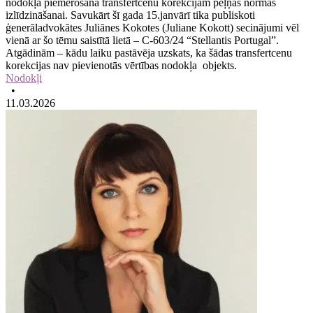
nodokļa piemērošana transfertcenu korekcijām peļņas normas
izlīdzināšanai. Savukārt šī gada 15.janvārī tika publiskoti
ģenerāladvokātes Juliānes Kokotes (Juliane Kokott) secinājumi vēl
vienā ar šo tēmu saistītā lietā – C-603/24 “Stellantis Portugal”.
Atgādinām – kādu laiku pastāvēja uzskats, ka šādas transfertcenu
korekcijas nav pievienotās vērtības nodokļa objekts.
Nodokļi
•
11.03.2026