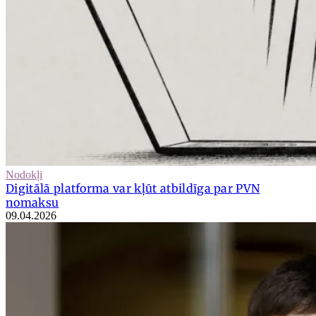
Nodokļi
Digitālā platforma var kļūt atbildīga par PVN
nomaksu
09.04.2026