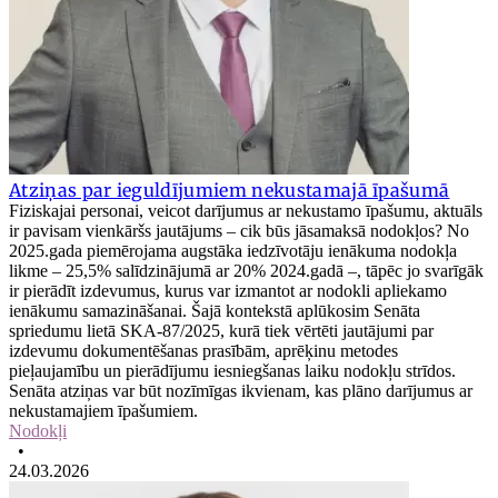
Atziņas par ieguldījumiem nekustamajā īpašumā
Fiziskajai personai, veicot darījumus ar nekustamo īpašumu, aktuāls
ir pavisam vienkāršs jautājums – cik būs jāsamaksā nodokļos? No
2025.gada piemērojama augstāka iedzīvotāju ienākuma nodokļa
likme – 25,5% salīdzinājumā ar 20% 2024.gadā –, tāpēc jo svarīgāk
ir pierādīt izdevumus, kurus var izmantot ar nodokli apliekamo
ienākumu samazināšanai. Šajā kontekstā aplūkosim Senāta
spriedumu lietā SKA‑87/2025, kurā tiek vērtēti jautājumi par
izdevumu dokumentēšanas prasībām, aprēķinu metodes
pieļaujamību un pierādījumu iesniegšanas laiku nodokļu strīdos.
Senāta atziņas var būt nozīmīgas ikvienam, kas plāno darījumus ar
nekustamajiem īpašumiem.
Nodokļi
•
24.03.2026