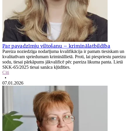
Par pavadzīmju viltošanu – kriminālatbildība
Pareiza noziedzīga nodarījuma kvalifikācija ir pamats tiesiskam un
kvalitatīvam spriedumam krimināllietā. Proti, lai piespriestu pareizu
sodu, tiesai pārkāpums jākvalificē pēc pareiza likuma panta. Lietā
SKK-65/2025 tiesai sanāca kļūdīties.
Citi
•
07.01.2026