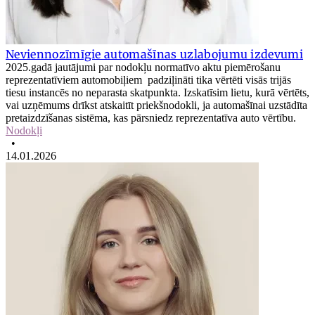
Neviennozīmīgie automašīnas uzlabojumu izdevumi
2025.gadā jautājumi par nodokļu normatīvo aktu piemērošanu
reprezentatīviem automobiļiem padziļināti tika vērtēti visās trijās
tiesu instancēs no neparasta skatpunkta. Izskatīsim lietu, kurā vērtēts,
vai uzņēmums drīkst atskaitīt priekšnodokli, ja automašīnai uzstādīta
pretaizdzīšanas sistēma, kas pārsniedz reprezentatīva auto vērtību.
Nodokļi
•
14.01.2026