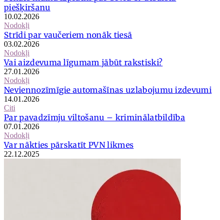
piešķiršanu
10.02.2026
Nodokļi
Strīdi par vaučeriem nonāk tiesā
03.02.2026
Nodokļi
Vai aizdevuma līgumam jābūt rakstiski?
27.01.2026
Nodokļi
Neviennozīmīgie automašīnas uzlabojumu izdevumi
14.01.2026
Citi
Par pavadzīmju viltošanu – kriminālatbildība
07.01.2026
Nodokļi
Var nākties pārskatīt PVN likmes
22.12.2025