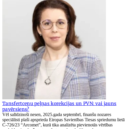
Tansfertcenu peļņas korekcijas un PVN: vai jauns
pavērsiens?
Vēl salīdzinoši nesen, 2025.gada septembrī, finanšu nozares
speciālisti plaši apsprieda Eiropas Savienības Tiesas spriedumu lietā
C-726/23 “Arcomet”, kurā tika analizēta pievienotās vērtības