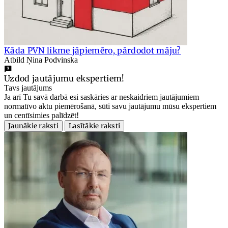
Kāda PVN likme jāpiemēro, pārdodot māju?
Atbild Ņina Podvinska
Uzdod jautājumu ekspertiem!
Tavs jautājums
Ja arī Tu savā darbā esi saskāries ar neskaidriem jautājumiem
normatīvo aktu piemērošanā, sūti savu jautājumu mūsu ekspertiem
un centīsimies palīdzēt!
Jaunākie raksti
Lasītākie raksti