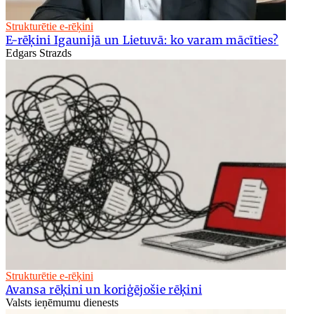
Strukturētie e-rēķini
E-rēķini Igaunijā un Lietuvā: ko varam mācīties?
Edgars Strazds
Strukturētie e-rēķini
Avansa rēķini un koriģējošie rēķini
Valsts ieņēmumu dienests