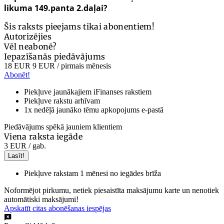
likuma 149.panta 2.daļai?
Šis raksts pieejams tikai abonentiem!
Autorizējies
Vēl neabonē?
Iepazīšanās piedāvājums
18 EUR
9 EUR
/ pirmais mēnesis
Abonēt!
Piekļuve jaunākajiem iFinanses rakstiem
Piekļuve rakstu arhīvam
1x nedēļā jaunāko tēmu apkopojums e-pastā
Piedāvājums spēkā jauniem klientiem
Viena raksta iegāde
3 EUR
/ gab.
Lasīt!
Piekļuve rakstam 1 mēnesi no iegādes brīža
Noformējot pirkumu, netiek piesaistīta maksājumu karte un nenotiek
automātiski maksājumi!
Apskatīt citas abonēšanas iespējas