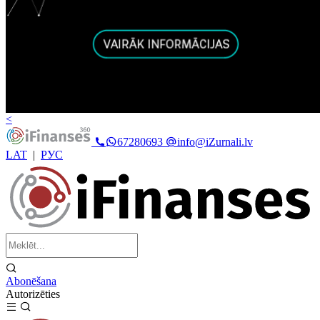
<
67280693
info@iZurnali.lv
LAT
|
РУС
Abonēšana
Autorizēties