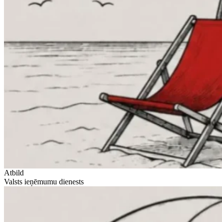
Atbild
Valsts ieņēmumu dienests