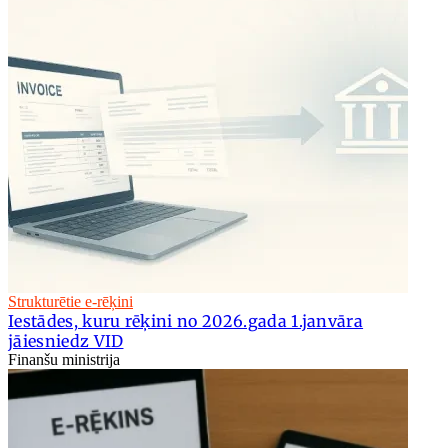
Strukturētie e-rēķini
Iestādes, kuru rēķini no 2026.gada 1.janvāra
jāiesniedz VID
Finanšu ministrija