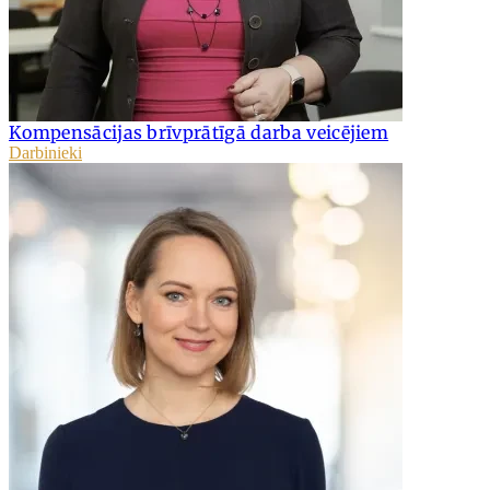
Kompensācijas brīvprātīgā darba veicējiem
Darbinieki