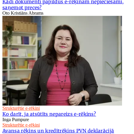
Kādi dokumenti papildus e-rēķinam nepieciešami,
saņemot preces?
Oto Kristiāns Abrams
Strukturētie e-rēķini
Ko darīt, ja atsūtīts nepareizs e-rēķins?
Inga Pumpure
Strukturētie e-rēķini
Avansa rēķins un kredītrēķins PVN deklarācijā