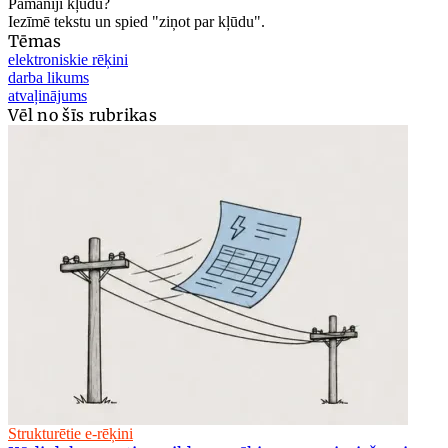
Pamanīji kļūdu?
Iezīmē tekstu un spied "ziņot par kļūdu".
Tēmas
elektroniskie rēķini
darba likums
atvaļinājums
Vēl no šīs rubrikas
Strukturētie e-rēķini