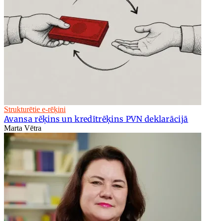
Strukturētie e-rēķini
Avansa rēķins un kredītrēķins PVN deklarācijā
Marta Vētra