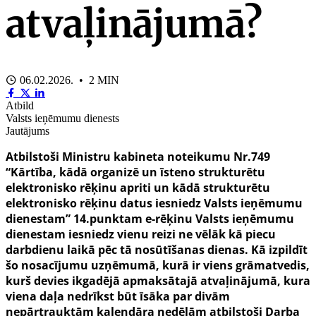
atvaļinājumā?
06.02.2026. • 2 MIN
Atbild
Valsts ieņēmumu dienests
Jautājums
Atbilstoši Ministru kabineta noteikumu Nr.749
“Kārtība, kādā organizē un īsteno strukturētu
elektronisko rēķinu apriti un kādā strukturētu
elektronisko rēķinu datus iesniedz Valsts ieņēmumu
dienestam” 14.punktam
e-rēķinu Valsts ieņēmumu
dienestam iesniedz vienu reizi ne vēlāk kā piecu
darbdienu laikā pēc tā nosūtīšanas dienas
. Kā izpildīt
šo nosacījumu uzņēmumā, kurā ir viens grāmatvedis,
kurš devies ikgadējā apmaksātajā atvaļinājumā, kura
viena daļa nedrīkst būt īsāka par divām
nepārtrauktām kalendāra nedēļām atbilstoši Darba