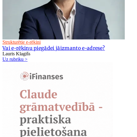
Strukturētie e-rēķini
Vai e-rēķinu piegādei jāizmanto e-adrese?
Lauris Klagišs
Uz rubriku >