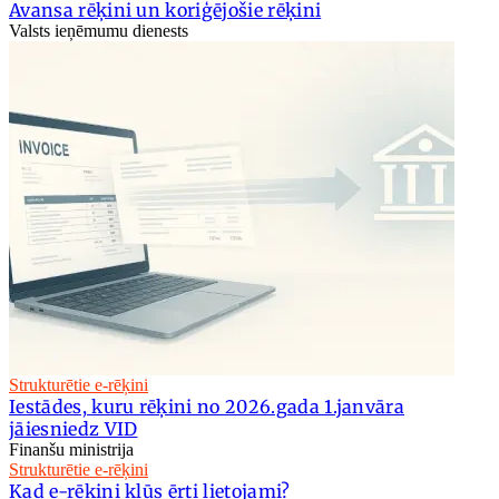
Avansa rēķini un koriģējošie rēķini
Valsts ieņēmumu dienests
Strukturētie e-rēķini
Iestādes, kuru rēķini no 2026.gada 1.janvāra
jāiesniedz VID
Finanšu ministrija
Strukturētie e-rēķini
Kad e-rēķini kļūs ērti lietojami?