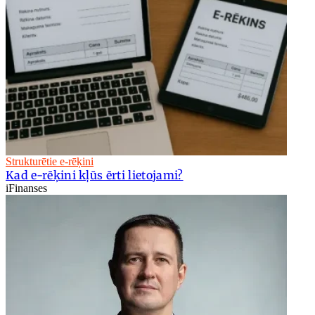
Strukturētie e-rēķini
Kad e-rēķini kļūs ērti lietojami?
iFinanses