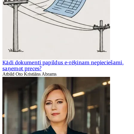
Kādi dokumenti papildus e-rēķinam nepieciešami,
saņemot preces?
Atbild Oto Kristiāns Abrams