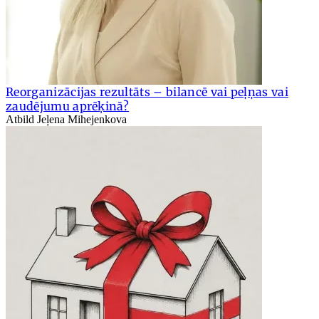
Reorganizācijas rezultāts – bilancē vai peļņas vai
zaudējumu aprēķinā?
Atbild Jeļena Mihejenkova