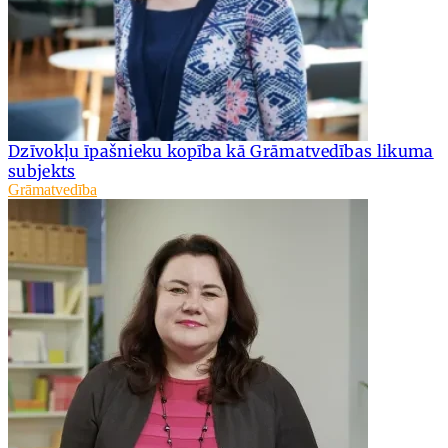
Dzīvokļu īpašnieku kopība kā Grāmatvedības likuma
subjekts
Grāmatvedība