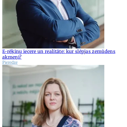
E-rēķinu iecere un realitāte: kur slēpjas zemūdens
akmeņi?
Pieredze