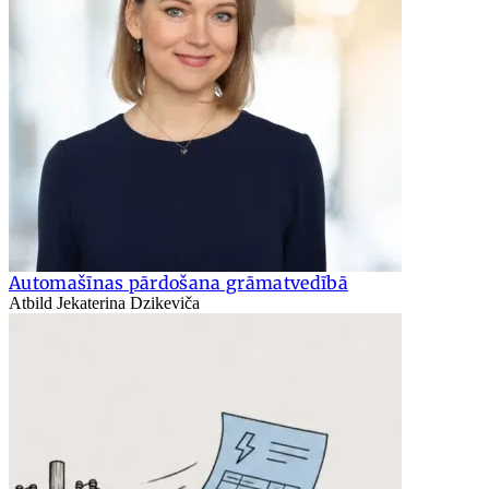
Automašīnas pārdošana grāmatvedībā
Atbild Jekaterina Dzikeviča