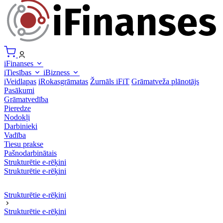
iFinanses
iTiesības
iBizness
iVeidlapas
iRokasgrāmatas
Žurnāls iFiT
Grāmatveža plānotājs
Pasākumi
Grāmatvedība
Pieredze
Nodokļi
Darbinieki
Vadība
Tiesu prakse
Pašnodarbinātais
Strukturētie e-rēķini
Strukturētie e-rēķini
Strukturētie e-rēķini
Strukturētie e-rēķini