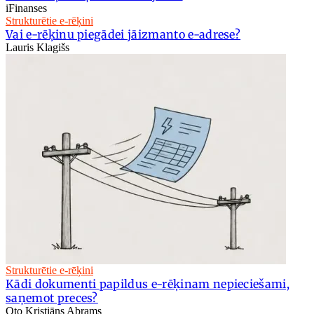
iFinanses
Strukturētie e-rēķini
Vai e-rēķinu piegādei jāizmanto e-adrese?
Lauris Klagišs
Strukturētie e-rēķini
Kādi dokumenti papildus e-rēķinam nepieciešami,
saņemot preces?
Oto Kristiāns Abrams