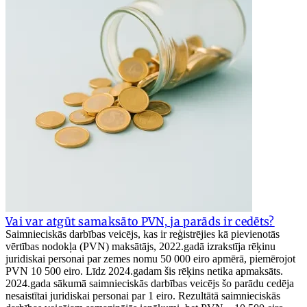
Vai var atgūt samaksāto PVN, ja parāds ir cedēts?
Saimnieciskās darbības veicējs, kas ir reģistrējies kā pievienotās
vērtības nodokļa (PVN) maksātājs, 2022.gadā izrakstīja rēķinu
juridiskai personai par zemes nomu 50 000 eiro apmērā, piemērojot
PVN 10 500 eiro. Līdz 2024.gadam šis rēķins netika apmaksāts.
2024.gada sākumā saimnieciskās darbības veicējs šo parādu cedēja
nesaistītai juridiskai personai par 1 eiro. Rezultātā saimnieciskās