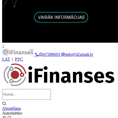
<
67280693
info@iZurnali.lv
LAT
|
РУС
Abonēšana
Autorizēties