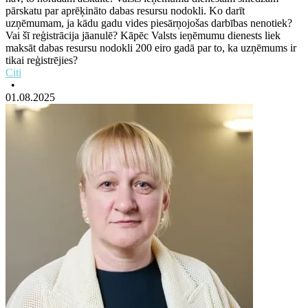
pārskatu par aprēķināto dabas resursu nodokli. Ko darīt
uzņēmumam, ja kādu gadu vides piesārņojošas darbības nenotiek?
Vai šī reģistrācija jāanulē? Kāpēc Valsts ieņēmumu dienests liek
maksāt dabas resursu nodokli 200 eiro gadā par to, ka uzņēmums ir
tikai reģistrējies?
Citi
•
01.08.2025