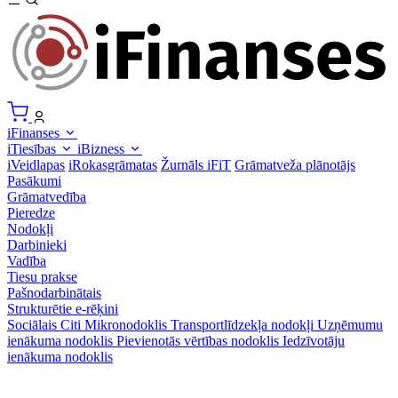
iFinanses
iTiesības
iBizness
iVeidlapas
iRokasgrāmatas
Žurnāls iFiT
Grāmatveža plānotājs
Pasākumi
Grāmatvedība
Pieredze
Nodokļi
Darbinieki
Vadība
Tiesu prakse
Pašnodarbinātais
Strukturētie e-rēķini
Sociālais
Citi
Mikronodoklis
Transportlīdzekļa nodokļi
Uzņēmumu
ienākuma nodoklis
Pievienotās vērtības nodoklis
Iedzīvotāju
ienākuma nodoklis