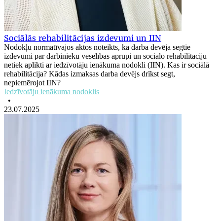
Sociālās rehabilitācijas izdevumi un IIN
Nodokļu normatīvajos aktos noteikts, ka darba devēja segtie
izdevumi par darbinieku veselības aprūpi un sociālo rehabilitāciju
netiek aplikti ar iedzīvotāju ienākuma nodokli (IIN). Kas ir sociālā
rehabilitācija? Kādas izmaksas darba devējs drīkst segt,
nepiemērojot IIN?
Iedzīvotāju ienākuma nodoklis
•
23.07.2025