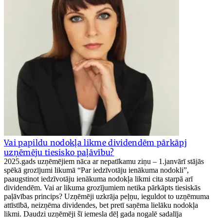
Vai papildu nodokļa likme dividendēm pārkāpj
uzņēmēju tiesisko paļāvību?
2025.gads uzņēmējiem nāca ar nepatīkamu ziņu – 1.janvārī stājās
spēkā grozījumi likumā “Par iedzīvotāju ienākuma nodokli”,
paaugstinot iedzīvotāju ienākuma nodokļa likmi cita starpā arī
dividendēm. Vai ar likuma grozījumiem netika pārkāpts tiesiskās
paļāvības princips? Uzņēmēji uzkrāja peļņu, ieguldot to uzņēmuma
attīstībā, neizņēma dividendes, bet pretī saņēma lielāku nodokļa
likmi. Daudzi uzņēmēji šī iemesla dēļ gada nogalē sadalīja