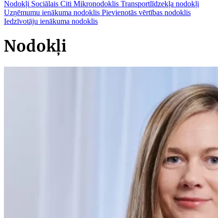
Nodokļi
Sociālais
Citi
Mikronodoklis
Transportlīdzekļa nodokļi
Uzņēmumu ienākuma nodoklis
Pievienotās vērtības nodoklis
Iedzīvotāju ienākuma nodoklis
Nodokļi