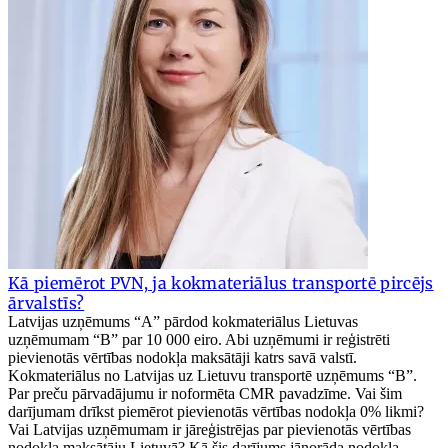
Kā piemērot PVN, ja kokmateriālus transportē pircējs
ārvalstīs?
Latvijas uzņēmums “A” pārdod kokmateriālus Lietuvas
uzņēmumam “B” par 10 000 eiro. Abi uzņēmumi ir reģistrēti
pievienotās vērtības nodokļa maksātāji katrs savā valstī.
Kokmateriālus no Latvijas uz Lietuvu transportē uzņēmums “B”.
Par preču pārvadājumu ir noformēta CMR pavadzīme. Vai šim
darījumam drīkst piemērot pievienotās vērtības nodokļa 0% likmi?
Vai Latvijas uzņēmumam ir jāreģistrējas par pievienotās vērtības
nodokļa maksātāju Lietuvā? Kā šis darījums jānorāda nodokļa