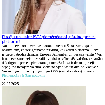
Pircēju uzskaite PVN piemērošanai, pārdod preces
platformā
Vai no pievienotās vērtības nodokļa piemērošanas viedokļa ir
nozīme tam, kā tiek grāmatoti pirkumi, kas veikti platformā “Etsy”,
ja pircēji atrodas dažādās Eiropas Savienības un trešajās valstīs? Vai
ir nepieciešams veikt uzskaiti, sadalot pircējus pēc valstīm, uz kurām
tiek tirgotas preces, piemēram, ja mēneša laikā ir desmit pircēji:
septiņi no trešajām valstīm, viens no Spānijas un divi no Vācijas?
Vai šādā gadījumā ir jāreģistrējas OSS (one stop shop) režīmā?
Pievienotās vērtības nodoklis
•
22.07.2025