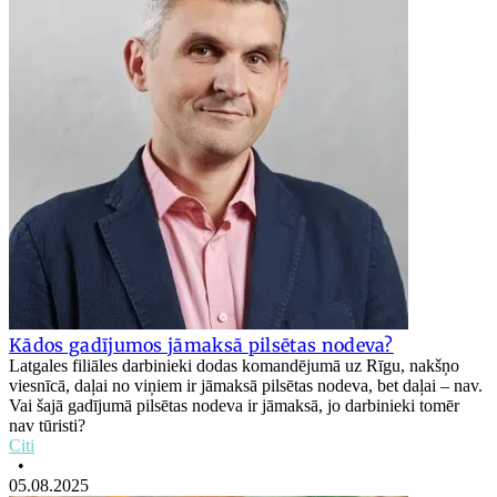
Kādos gadījumos jāmaksā pilsētas nodeva?
Latgales filiāles darbinieki dodas komandējumā uz Rīgu, nakšņo
viesnīcā, daļai no viņiem ir jāmaksā pilsētas nodeva, bet daļai – nav.
Vai šajā gadījumā pilsētas nodeva ir jāmaksā, jo darbinieki tomēr
nav tūristi?
Citi
•
05.08.2025