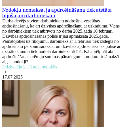
Nodokļu nomaksa, ja apdrošināšana tiek atstāta
bijušajam darbiniekam
Darba devējs saviem darbiniekiem nodrošina veselības
apdrošināšanu, kā arī dzīvības apdrošināšanu ar uzkrājumu. Viens
no darbiniekiem tiek atbrīvots no darba 2025.gada 10.februārī.
Dzīvības apdrošināšanas polise ir jau apmaksāta 2025.gadā.
Pamatojoties uz rīkojumu, darbinieks ar 1.februāri tiek izslēgts no
apdrošināto personu saraksta, un dzīvības apdrošināšanas polise ar
uzkrāto summu tiek nodota darbinieka rīcībā. Kā aprēķināt abu
apdrošināšanas prēmiju summas pārsniegumu, no kura ir jāmaksā
algas nodokļi?
Iedzīvotāju ienākuma nodoklis
•
17.07.2025