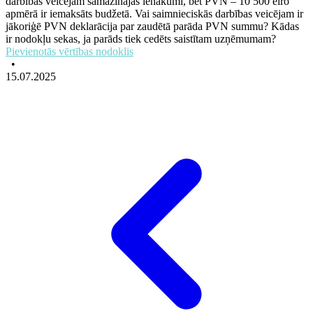
darbības veicējam samazinājās ienākumi, bet PVN – 10 500 eiro
apmērā ir iemaksāts budžetā. Vai saimnieciskās darbības veicējam ir
jākoriģē PVN deklarācija par zaudētā parāda PVN summu? Kādas
ir nodokļu sekas, ja parāds tiek cedēts saistītam uzņēmumam?
Pievienotās vērtības nodoklis
•
15.07.2025