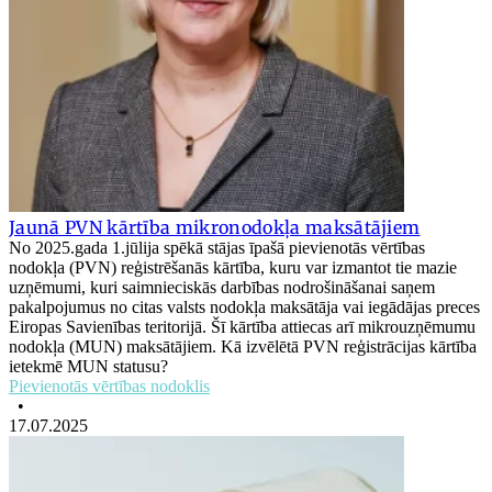
Jaunā PVN kārtība mikronodokļa maksātājiem
No 2025.gada 1.jūlija spēkā stājas īpašā pievienotās vērtības
nodokļa (PVN) reģistrēšanās kārtība, kuru var izmantot tie mazie
uzņēmumi, kuri saimnieciskās darbības nodrošināšanai saņem
pakalpojumus no citas valsts nodokļa maksātāja vai iegādājas preces
Eiropas Savienības teritorijā. Šī kārtība attiecas arī mikrouzņēmumu
nodokļa (MUN) maksātājiem. Kā izvēlētā PVN reģistrācijas kārtība
ietekmē MUN statusu?
Pievienotās vērtības nodoklis
•
17.07.2025