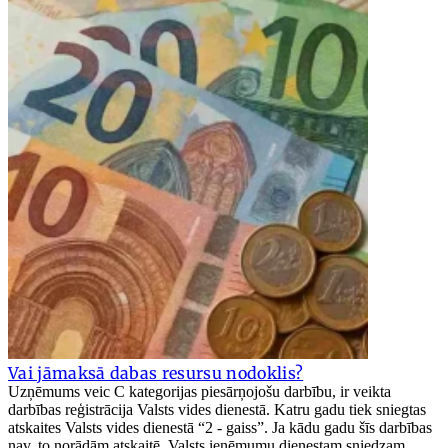
Vai jāmaksā dabas resursu nodoklis?
Uzņēmums veic C kategorijas piesārņojošu darbību, ir veikta
darbības reģistrācija Valsts vides dienestā. Katru gadu tiek sniegtas
atskaites Valsts vides dienestā “2 - gaiss”. Ja kādu gadu šīs darbības
nav, to norādām atskaitē. Valsts ieņēmumu dienestam sniedzam