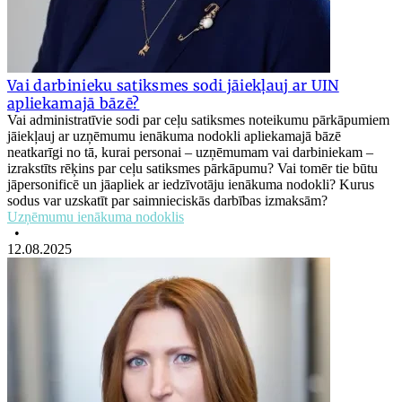
Vai darbinieku satiksmes sodi jāiekļauj ar UIN
apliekamajā bāzē?
Vai administratīvie sodi par ceļu satiksmes noteikumu pārkāpumiem
jāiekļauj ar uzņēmumu ienākuma nodokli apliekamajā bāzē
neatkarīgi no tā, kurai personai ­– uzņēmumam vai darbiniekam ­–
izrakstīts rēķins par ceļu satiksmes pārkāpumu? Vai tomēr tie būtu
jāpersonificē un jāapliek ar iedzīvotāju ienākuma nodokli? Kurus
sodus var uzskatīt par saimnieciskās darbības izmaksām?
Uzņēmumu ienākuma nodoklis
•
12.08.2025