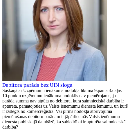
Debitora parāds bez UIN sloga
Saskaņā ar Uzņēmumu ienākuma nodokļa likuma 9.panta 3.daļas
10.punktu uzņēmumu ienākuma nodoklis nav piemērojams, ja
parāda summa nav atgūta no debitora, kura saimnieciskā darbība ir
apturēta, pamatojoties uz Valsts ieņēmumu dienesta lēmumu, un kurš
ir izslēgts no komercreģistra. Vai pirms nodokļa atbrīvojuma
piemērošanas debitoru parādam ir jāpārliecinās Valsts ieņēmumu
dienesta publiskajā datubāzē, ka sabiedrībai ir apturēta saimnieciskā
darbība?