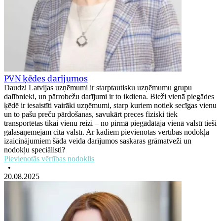
PVN ķēdes darījumos
Daudzi Latvijas uzņēmumi ir starptautisku uzņēmumu grupu
dalībnieki, un pārrobežu darījumi ir to ikdiena. Bieži vienā piegādes
ķēdē ir iesaistīti vairāki uzņēmumi, starp kuriem notiek secīgas vienu
un to pašu preču pārdošanas, savukārt preces fiziski tiek
transportētas tikai vienu reizi – no pirmā piegādātāja vienā valstī tieši
galasaņēmējam citā valstī. Ar kādiem pievienotās vērtības nodokļa
izaicinājumiem šāda veida darījumos saskaras grāmatveži un
nodokļu speciālisti?
Pievienotās vērtības nodoklis
•
20.08.2025