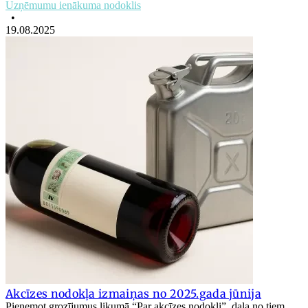
Uzņēmumu ienākuma nodoklis
•
19.08.2025
Akcīzes nodokļa izmaiņas no 2025.gada jūnija
Pieņemot grozījumus likumā “Par akcīzes nodokli”, daļa no tiem