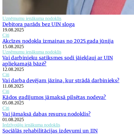
Uzņēmumu ienākuma nodoklis
Debitora parāds bez UIN sloga
19.08.2025
Citi
Akcīzes nodokļa izmaiņas no 2025.gada jūnija
15.08.2025
Uzņēmumu ienākuma nodoklis
Vai darbinieku satiksmes sodi jāiekļauj ar UIN
apliekamajā bāzē?
12.08.2025
Citi
Vai darba devējam jāzina, kur strādā darbinieks?
11.08.2025
Citi
Kādos gadījumos jāmaksā pilsētas nodeva?
05.08.2025
Citi
Vai jāmaksā dabas resursu nodoklis?
01.08.2025
Iedzīvotāju ienākuma nodoklis
Sociālās rehabilitācijas izdevumi un IIN