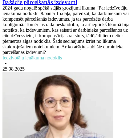
Dažādie pārcelšanās izdevumi
2024.gada nogalē spēkā stājās grozījumi likuma “Par iedzīvotāju
ienākuma nodokli” 8.panta 15.daļā, paredzot, ka darbiniekam var
kompensēt pārcelšanās izdevumus, ja tas paredzēts darba
koplīgumā. Tomēr tas rada neskaidrību, jo arī iepriekš likumā bija
noteikts, ka izdevumiem, kas saistīti ar darbinieka pārcelšanos uz
citu dzīvesvietu, ir kompensācijas raksturs, tādējādi tiem netiek
piemērots algas nodoklis. Šāds secinājums izriet no likuma
skaidrojošajiem noteikumiem. Ar ko atšķiras abi šie darbinieka
pārcelšanās izdevumi?
Iedzīvotāju ienākuma nodoklis
•
25.08.2025