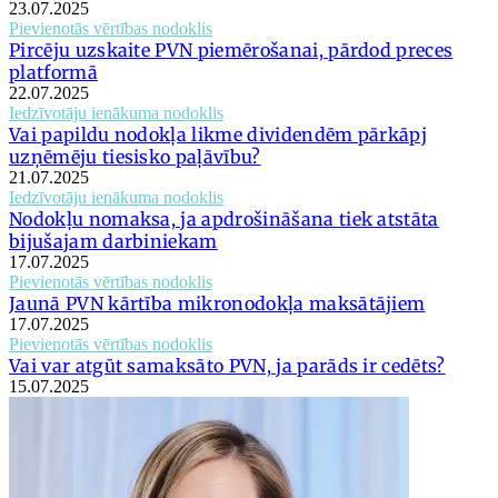
23.07.2025
Pievienotās vērtības nodoklis
Pircēju uzskaite PVN piemērošanai, pārdod preces
platformā
22.07.2025
Iedzīvotāju ienākuma nodoklis
Vai papildu nodokļa likme dividendēm pārkāpj
uzņēmēju tiesisko paļāvību?
21.07.2025
Iedzīvotāju ienākuma nodoklis
Nodokļu nomaksa, ja apdrošināšana tiek atstāta
bijušajam darbiniekam
17.07.2025
Pievienotās vērtības nodoklis
Jaunā PVN kārtība mikronodokļa maksātājiem
17.07.2025
Pievienotās vērtības nodoklis
Vai var atgūt samaksāto PVN, ja parāds ir cedēts?
15.07.2025