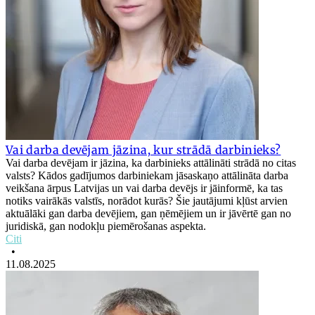
Vai darba devējam jāzina, kur strādā darbinieks?
Vai darba devējam ir jāzina, ka darbinieks attālināti strādā no citas
valsts? Kādos gadījumos darbiniekam jāsaskaņo attālināta darba
veikšana ārpus Latvijas un vai darba devējs ir jāinformē, ka tas
notiks vairākās valstīs, norādot kurās? Šie jautājumi kļūst arvien
aktuālāki gan darba devējiem, gan ņēmējiem un ir jāvērtē gan no
juridiskā, gan nodokļu piemērošanas aspekta.
Citi
•
11.08.2025