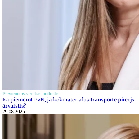
Pievienotās vērtības nodoklis
Kā piemērot PVN, ja kokmateriālus transportē pircējs
ārvalstīs?
29.08.2025