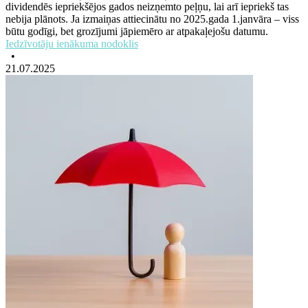
dividendēs iepriekšējos gados neizņemto peļņu, lai arī iepriekš tas
nebija plānots. Ja izmaiņas attiecinātu no 2025.gada 1.janvāra – viss
būtu godīgi, bet grozījumi jāpiemēro ar atpakaļejošu datumu.
Iedzīvotāju ienākuma nodoklis
•
21.07.2025