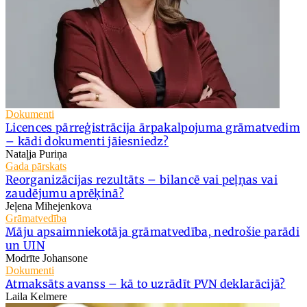
Dokumenti
Licences pārreģistrācija ārpakalpojuma grāmatvedim
– kādi dokumenti jāiesniedz?
Nataļja Puriņa
Gada pārskats
Reorganizācijas rezultāts – bilancē vai peļņas vai
zaudējumu aprēķinā?
Jeļena Mihejenkova
Grāmatvedība
Māju apsaimniekotāja grāmatvedība, nedrošie parādi
un UIN
Modrīte Johansone
Dokumenti
Atmaksāts avanss – kā to uzrādīt PVN deklarācijā?
Laila Kelmere