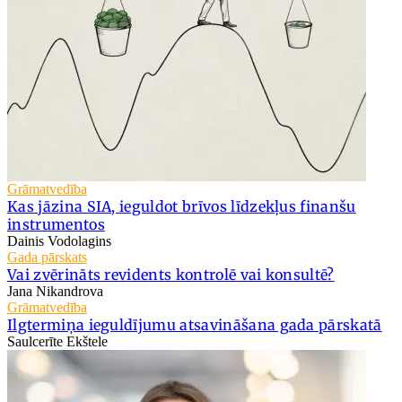
Grāmatvedība
Kas jāzina SIA, ieguldot brīvos līdzekļus finanšu
instrumentos
Dainis Vodolagins
Gada pārskats
Vai zvērināts revidents kontrolē vai konsultē?
Jana Nikandrova
Grāmatvedība
Ilgtermiņa ieguldījumu atsavināšana gada pārskatā
Saulcerīte Ekštele