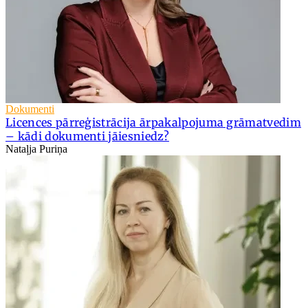
Dokumenti
Licences pārreģistrācija ārpakalpojuma grāmatvedim
– kādi dokumenti jāiesniedz?
Nataļja Puriņa