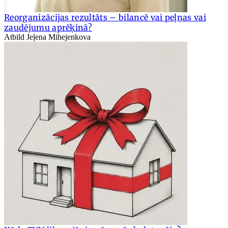
Reorganizācijas rezultāts – bilancē vai peļņas vai
zaudējumu aprēķinā?
Atbild Jeļena Mihejenkova