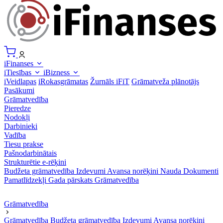
iFinanses
iTiesības
iBizness
iVeidlapas
iRokasgrāmatas
Žurnāls iFiT
Grāmatveža plānotājs
Pasākumi
Grāmatvedība
Pieredze
Nodokļi
Darbinieki
Vadība
Tiesu prakse
Pašnodarbinātais
Strukturētie e-rēķini
Budžeta grāmatvedība
Izdevumi
Avansa norēķini
Nauda
Dokumenti
Pamatlīdzekļi
Gada pārskats
Grāmatvedība
Grāmatvedība
Grāmatvedība
Budžeta grāmatvedība
Izdevumi
Avansa norēķini