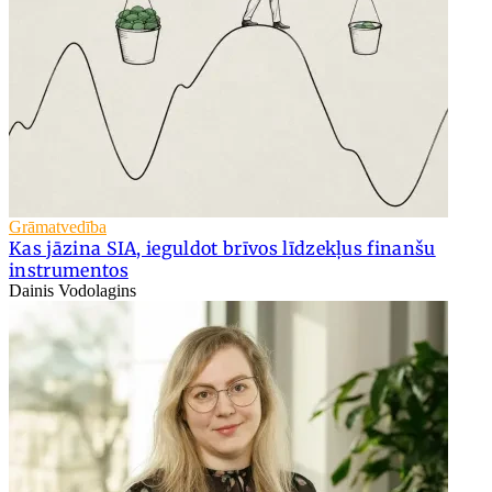
Grāmatvedība
Kas jāzina SIA, ieguldot brīvos līdzekļus finanšu
instrumentos
Dainis Vodolagins