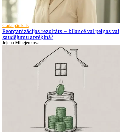
Gada pārskats
Reorganizācijas rezultāts – bilancē vai peļņas vai
zaudējumu aprēķinā?
Jeļena Mihejenkova