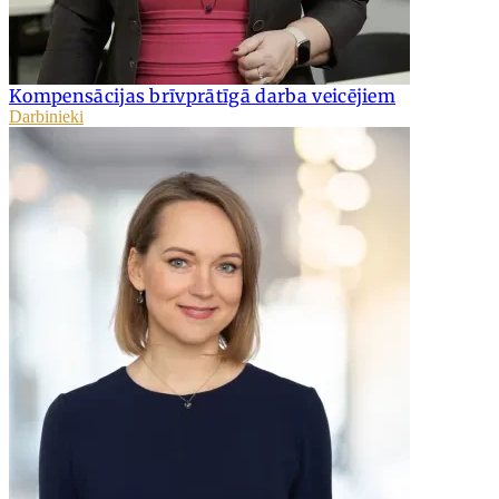
Kompensācijas brīvprātīgā darba veicējiem
Darbinieki