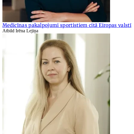
Medicīnas pakalpojumi sportistiem citā Eiropas valstī
Atbild Irēna Lejiņa