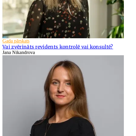
Gada pārskats
Vai zvērināts revidents kontrolē vai konsultē?
Jana Nikandrova