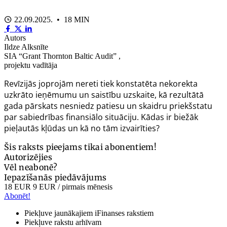
22.09.2025. • 18 MIN
Autors
Ildze Alksnīte
SIA “Grant Thornton Baltic Audit” ,
projektu vadītāja
Revīzijās joprojām nereti tiek konstatēta nekorekta
uzkrāto ieņēmumu un saistību uzskaite, kā rezultātā
gada pārskats nesniedz patiesu un skaidru priekšstatu
par sabiedrības finansiālo situāciju. Kādas ir biežāk
pieļautās kļūdas un kā no tām izvairīties?
Šis raksts pieejams tikai abonentiem!
Autorizējies
Vēl neabonē?
Iepazīšanās piedāvājums
18 EUR
9 EUR
/ pirmais mēnesis
Abonēt!
Piekļuve jaunākajiem iFinanses rakstiem
Piekļuve rakstu arhīvam