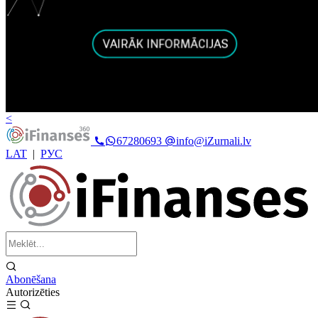
<
67280693
info@iZurnali.lv
LAT
|
РУС
Abonēšana
Autorizēties