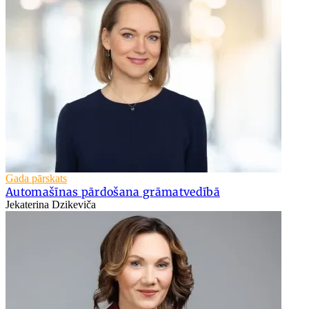
Gada pārskats
Automašīnas pārdošana grāmatvedībā
Jekaterina Dzikeviča