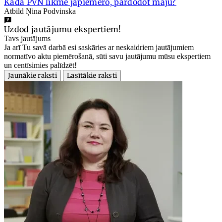
Kāda PVN likme jāpiemēro, pārdodot māju?
Atbild Ņina Podvinska
Uzdod jautājumu ekspertiem!
Tavs jautājums
Ja arī Tu savā darbā esi saskāries ar neskaidriem jautājumiem
normatīvo aktu piemērošanā, sūti savu jautājumu mūsu ekspertiem
un centīsimies palīdzēt!
Jaunākie raksti
Lasītākie raksti