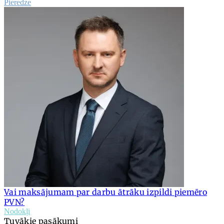
Pieredze
Vai maksājumam par darbu ātrāku izpildi piemēro
PVN?
Nodokļi
Tuvākie pasākumi