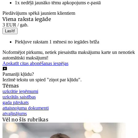
1x nedēļā jaunāko tēmu apkopojums e-pastā
Piedāvājums spēkā jauniem klientiem
Viena raksta iegāde
3 EUR
/ gab.
Lasīt!
Piekļuve rakstam 1 mēnesi no iegādes brīža
Noformējot pirkumu, netiek piesaistīta maksājumu karte un nenotiek
automātiski maksājumi!
Apskatīt citas abonēšanas iespējas
Pamanīji kļūdu?
Iezīmē tekstu un spied "ziņot par kļūdu".
Tēmas
uzkrātie ieņēmumi
uzkrātās saistības
gada pārskats
attaisnojuma dokumenti
atvaļinājums
Vēl no šīs rubrikas