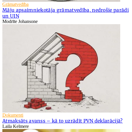
Grāmatvedība
Māju apsaimniekotāja grāmatvedība, nedrošie parādi
un UIN
Modrīte Johansone
Dokumenti
Atmaksāts avanss – kā to uzrādīt PVN deklarācijā?
Laila Kelmere