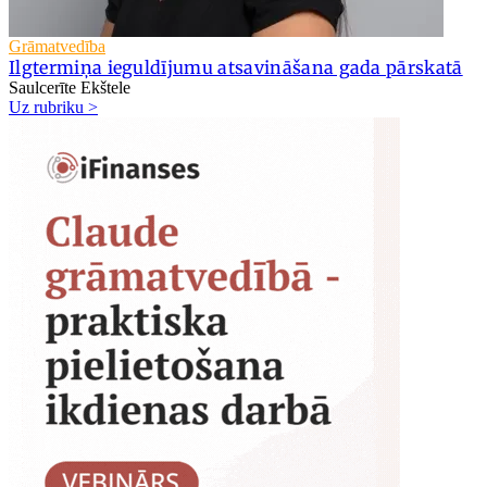
Grāmatvedība
Ilgtermiņa ieguldījumu atsavināšana gada pārskatā
Saulcerīte Ekštele
Uz rubriku >