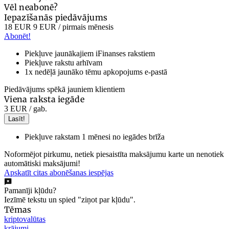
Vēl neabonē?
Iepazīšanās piedāvājums
18 EUR
9 EUR
/ pirmais mēnesis
Abonēt!
Piekļuve jaunākajiem iFinanses rakstiem
Piekļuve rakstu arhīvam
1x nedēļā jaunāko tēmu apkopojums e-pastā
Piedāvājums spēkā jauniem klientiem
Viena raksta iegāde
3 EUR
/ gab.
Lasīt!
Piekļuve rakstam 1 mēnesi no iegādes brīža
Noformējot pirkumu, netiek piesaistīta maksājumu karte un nenotiek
automātiski maksājumi!
Apskatīt citas abonēšanas iespējas
Pamanīji kļūdu?
Iezīmē tekstu un spied "ziņot par kļūdu".
Tēmas
kriptovalūtas
krājumi