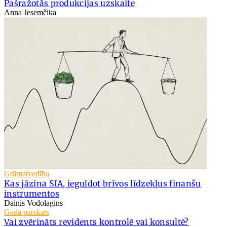
Pašražotās produkcijas uzskaite
Anna Jesemčika
Grāmatvedība
Kas jāzina SIA, ieguldot brīvos līdzekļus finanšu
instrumentos
Dainis Vodolagins
Gada pārskats
Vai zvērināts revidents kontrolē vai konsultē?