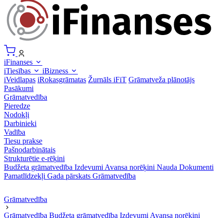
iFinanses
iTiesības
iBizness
iVeidlapas
iRokasgrāmatas
Žurnāls iFiT
Grāmatveža plānotājs
Pasākumi
Grāmatvedība
Pieredze
Nodokļi
Darbinieki
Vadība
Tiesu prakse
Pašnodarbinātais
Strukturētie e-rēķini
Budžeta grāmatvedība
Izdevumi
Avansa norēķini
Nauda
Dokumenti
Pamatlīdzekļi
Gada pārskats
Grāmatvedība
Grāmatvedība
Grāmatvedība
Budžeta grāmatvedība
Izdevumi
Avansa norēķini