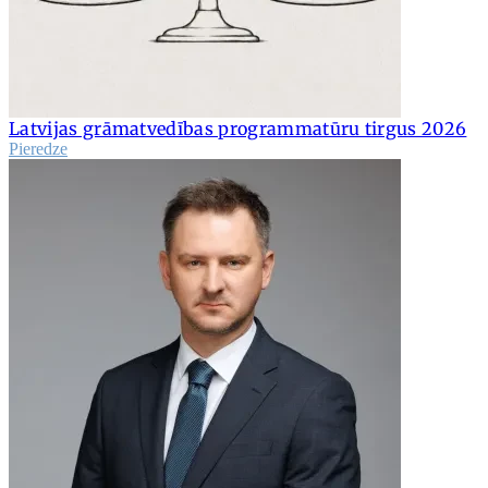
Latvijas grāmatvedības programmatūru tirgus 2026
Pieredze