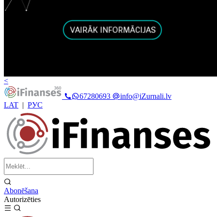
<
67280693
info@iZurnali.lv
LAT
|
РУС
Abonēšana
Autorizēties