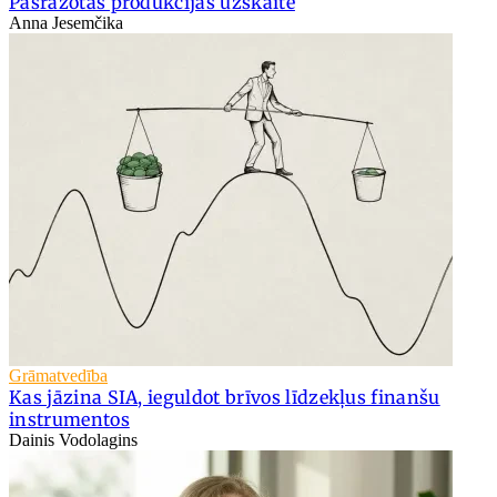
Pašražotās produkcijas uzskaite
Anna Jesemčika
Grāmatvedība
Kas jāzina SIA, ieguldot brīvos līdzekļus finanšu
instrumentos
Dainis Vodolagins