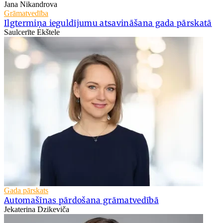
Jana Nikandrova
Grāmatvedība
Ilgtermiņa ieguldījumu atsavināšana gada pārskatā
Saulcerīte Ekštele
Gada pārskats
Automašīnas pārdošana grāmatvedībā
Jekaterina Dzikeviča