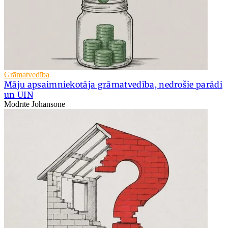
Grāmatvedība
Māju apsaimniekotāja grāmatvedība, nedrošie parādi
un UIN
Modrīte Johansone