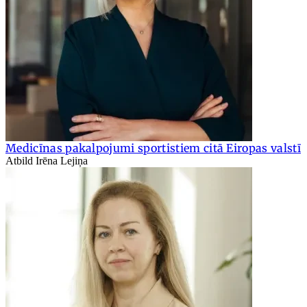
Medicīnas pakalpojumi sportistiem citā Eiropas valstī
Atbild Irēna Lejiņa