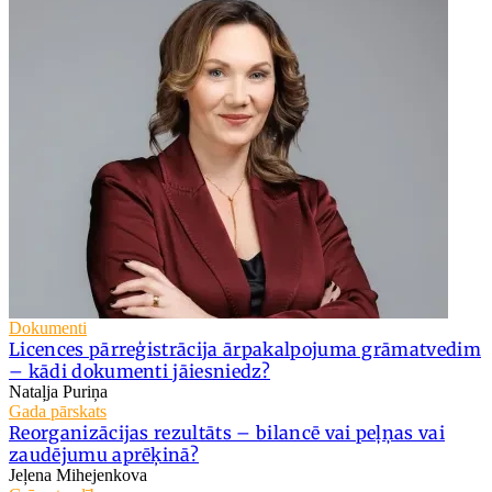
Dokumenti
Licences pārreģistrācija ārpakalpojuma grāmatvedim
– kādi dokumenti jāiesniedz?
Nataļja Puriņa
Gada pārskats
Reorganizācijas rezultāts – bilancē vai peļņas vai
zaudējumu aprēķinā?
Jeļena Mihejenkova