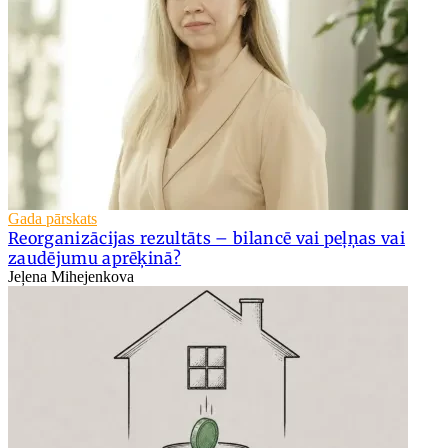
Gada pārskats
Reorganizācijas rezultāts – bilancē vai peļņas vai
zaudējumu aprēķinā?
Jeļena Mihejenkova