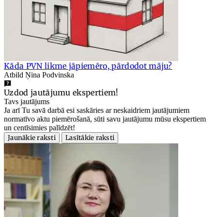
Kāda PVN likme jāpiemēro, pārdodot māju?
Atbild Ņina Podvinska
Uzdod jautājumu ekspertiem!
Tavs jautājums
Ja arī Tu savā darbā esi saskāries ar neskaidriem jautājumiem
normatīvo aktu piemērošanā, sūti savu jautājumu mūsu ekspertiem
un centīsimies palīdzēt!
Jaunākie raksti
Lasītākie raksti