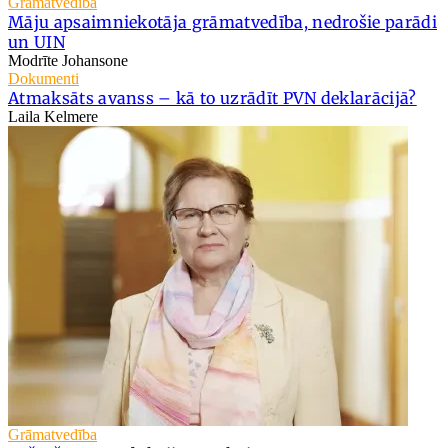
Grāmatvedība
Māju apsaimniekotāja grāmatvedība, nedrošie parādi
un UIN
Modrīte Johansone
Dokumenti
Atmaksāts avanss – kā to uzrādīt PVN deklarācijā?
Laila Kelmere
Grāmatvedība