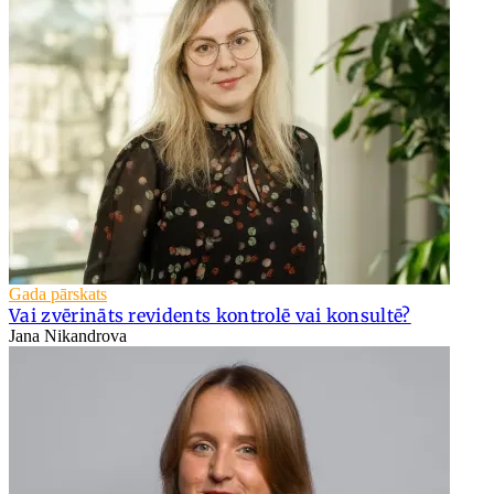
Gada pārskats
Vai zvērināts revidents kontrolē vai konsultē?
Jana Nikandrova