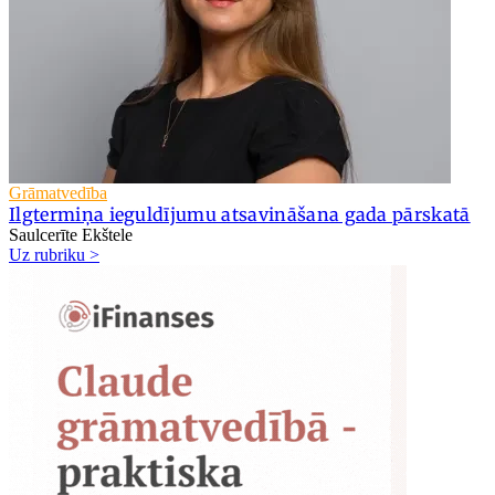
Grāmatvedība
Ilgtermiņa ieguldījumu atsavināšana gada pārskatā
Saulcerīte Ekštele
Uz rubriku >