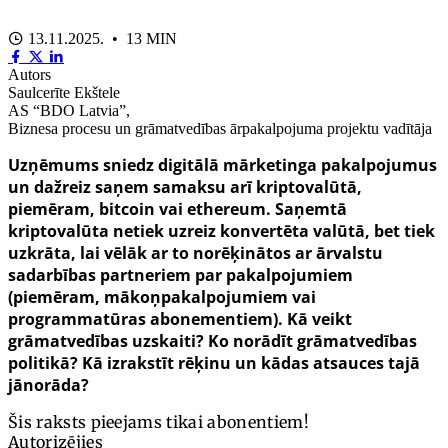
13.11.2025. • 13 MIN
Autors
Saulcerīte Ekštele
AS “BDO Latvia”,
Biznesa procesu un grāmatvedības ārpakalpojuma projektu vadītāja
Uzņēmums sniedz digitālā mārketinga pakalpojumus
un dažreiz saņem samaksu arī kriptovalūtā,
piemēram,
bitcoin
vai
ethereum
. Saņemtā
kriptovalūta netiek uzreiz konvertēta valūtā, bet tiek
uzkrāta, lai vēlāk ar to norēķinātos ar ārvalstu
sadarbības partneriem par pakalpojumiem
(piemēram, mākoņpakalpojumiem vai
programmatūras abonementiem). Kā veikt
grāmatvedības uzskaiti? Ko norādīt grāmatvedības
politikā? Kā izrakstīt rēķinu un kādas atsauces tajā
jānorāda?
Šis raksts pieejams tikai abonentiem!
Autorizējies