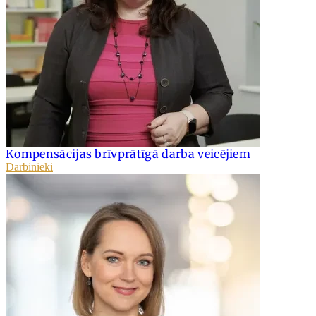
Kompensācijas brīvprātīgā darba veicējiem
Darbinieki