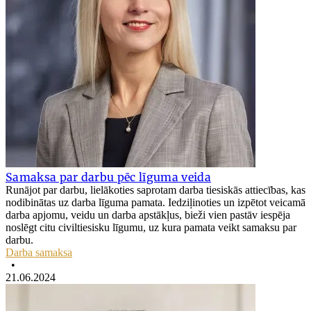
Samaksa par darbu pēc līguma veida
Runājot par darbu, lielākoties saprotam darba tiesiskās attiecības, kas
nodibinātas uz darba līguma pamata. Iedziļinoties un izpētot veicamā
darba apjomu, veidu un darba apstākļus, bieži vien pastāv iespēja
noslēgt citu civiltiesisku līgumu, uz kura pamata veikt samaksu par
darbu.
Darba samaksa
•
21.06.2024