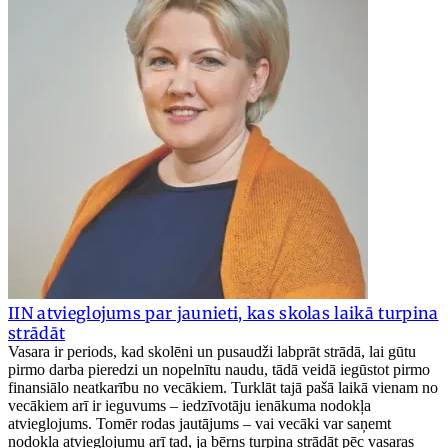
IIN atvieglojums par jaunieti, kas skolas laikā turpina
strādāt
Vasara ir periods, kad skolēni un pusaudži labprāt strādā, lai gūtu
pirmo darba pieredzi un nopelnītu naudu, tādā veidā iegūstot pirmo
finansiālo neatkarību no vecākiem. Turklāt tajā pašā laikā vienam no
vecākiem arī ir ieguvums – iedzīvotāju ienākuma nodokļa
atvieglojums. Tomēr rodas jautājums – vai vecāki var saņemt
nodokļa atvieglojumu arī tad, ja bērns turpina strādāt pēc vasaras