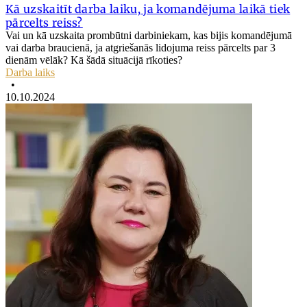
Kā uzskaitīt darba laiku, ja komandējuma laikā tiek
pārcelts reiss?
Vai un kā uzskaita prombūtni darbiniekam, kas bijis komandējumā
vai darba braucienā, ja atgriešanās lidojuma reiss pārcelts par 3
dienām vēlāk? Kā šādā situācijā rīkoties?
Darba laiks
•
10.10.2024