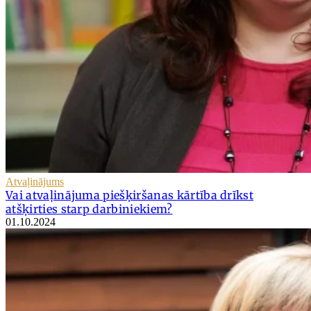
Atvaļinājums
Vai atvaļinājuma piešķiršanas kārtība drīkst
atšķirties starp darbiniekiem?
01.10.2024