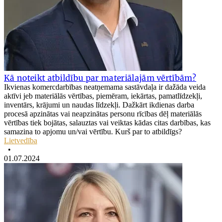
Kā noteikt atbildību par materiālajām vērtībām?
Ikvienas komercdarbības neatņemama sastāvdaļa ir dažāda veida
aktīvi jeb materiālās vērtības, piemēram, iekārtas, pamatlīdzekļi,
inventārs, krājumi un naudas līdzekļi. Dažkārt ikdienas darba
procesā apzinātas vai neapzinātas personu rīcības dēļ materiālās
vērtības tiek bojātas, salauztas vai veiktas kādas citas darbības, kas
samazina to apjomu un/vai vērtību. Kurš par to atbildīgs?
Lietvedība
•
01.07.2024