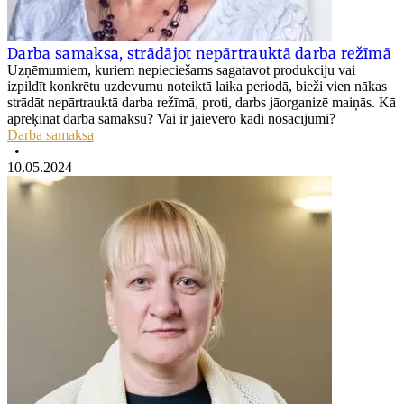
Darba samaksa, strādājot nepārtrauktā darba režīmā
Uzņēmumiem, kuriem nepieciešams sagatavot produkciju vai
izpildīt konkrētu uzdevumu noteiktā laika periodā, bieži vien nākas
strādāt nepārtrauktā darba režīmā, proti, darbs jāorganizē maiņās. Kā
aprēķināt darba samaksu? Vai ir jāievēro kādi nosacījumi?
Darba samaksa
•
10.05.2024