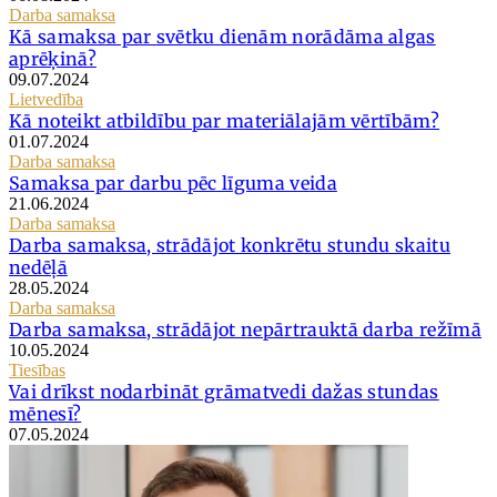
Darba samaksa
Kā samaksa par svētku dienām norādāma algas
aprēķinā?
09.07.2024
Lietvedība
Kā noteikt atbildību par materiālajām vērtībām?
01.07.2024
Darba samaksa
Samaksa par darbu pēc līguma veida
21.06.2024
Darba samaksa
Darba samaksa, strādājot konkrētu stundu skaitu
nedēļā
28.05.2024
Darba samaksa
Darba samaksa, strādājot nepārtrauktā darba režīmā
10.05.2024
Tiesības
Vai drīkst nodarbināt grāmatvedi dažas stundas
mēnesī?
07.05.2024