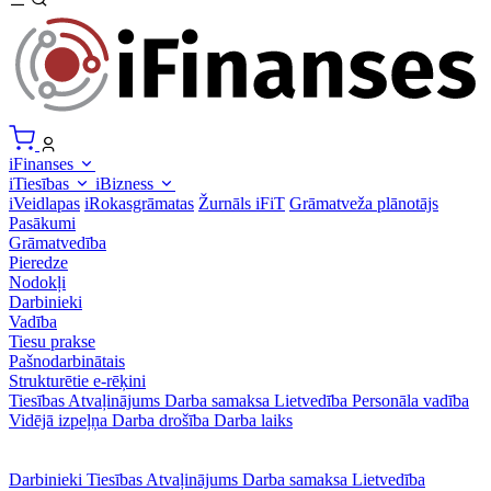
iFinanses
iTiesības
iBizness
iVeidlapas
iRokasgrāmatas
Žurnāls iFiT
Grāmatveža plānotājs
Pasākumi
Grāmatvedība
Pieredze
Nodokļi
Darbinieki
Vadība
Tiesu prakse
Pašnodarbinātais
Strukturētie e-rēķini
Tiesības
Atvaļinājums
Darba samaksa
Lietvedība
Personāla vadība
Vidējā izpeļņa
Darba drošība
Darba laiks
Darbinieki
Tiesības
Atvaļinājums
Darba samaksa
Lietvedība