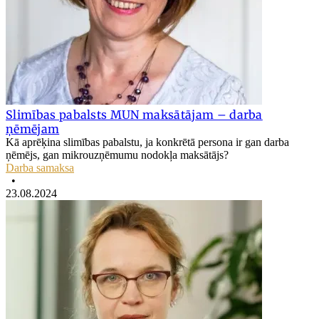
Slimības pabalsts MUN maksātājam – darba
ņēmējam
Kā aprēķina slimības pabalstu, ja konkrētā persona ir gan darba
ņēmējs, gan mikrouzņēmumu nodokļa maksātājs?
Darba samaksa
•
23.08.2024