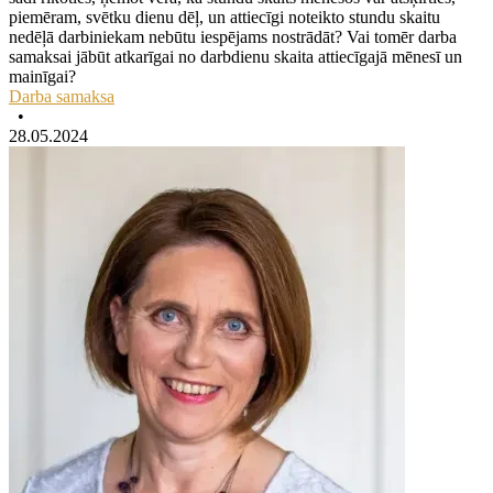
piemēram, svētku dienu dēļ, un attiecīgi noteikto stundu skaitu
nedēļā darbiniekam nebūtu iespējams nostrādāt? Vai tomēr darba
samaksai jābūt atkarīgai no darbdienu skaita attiecīgajā mēnesī un
mainīgai?
Darba samaksa
•
28.05.2024