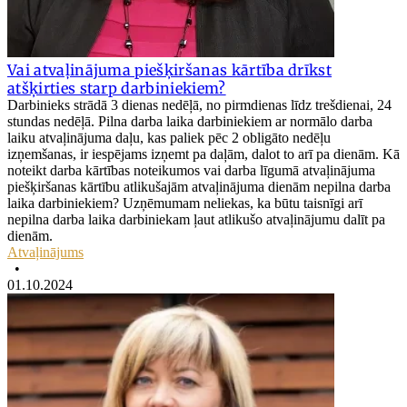
Vai atvaļinājuma piešķiršanas kārtība drīkst
atšķirties starp darbiniekiem?
Darbinieks strādā 3 dienas nedēļā, no pirmdienas līdz trešdienai, 24
stundas nedēļā. Pilna darba laika darbiniekiem ar normālo darba
laiku atvaļinājuma daļu, kas paliek pēc 2 obligāto nedēļu
izņemšanas, ir iespējams izņemt pa daļām, dalot to arī pa dienām. Kā
noteikt darba kārtības noteikumos vai darba līgumā atvaļinājuma
piešķiršanas kārtību atlikušajām atvaļinājuma dienām nepilna darba
laika darbiniekiem? Uzņēmumam neliekas, ka būtu taisnīgi arī
nepilna darba laika darbiniekam ļaut atlikušo atvaļinājumu dalīt pa
dienām.
Atvaļinājums
•
01.10.2024