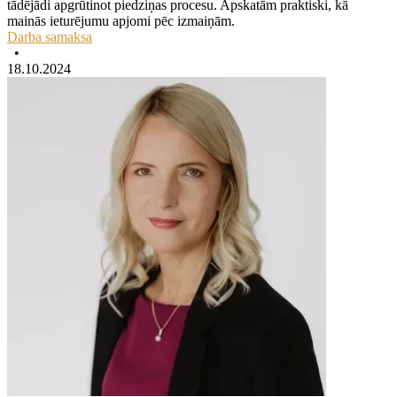
tādējādi apgrūtinot piedziņas procesu. Apskatām praktiski, kā
mainās ieturējumu apjomi pēc izmaiņām.
Darba samaksa
•
18.10.2024