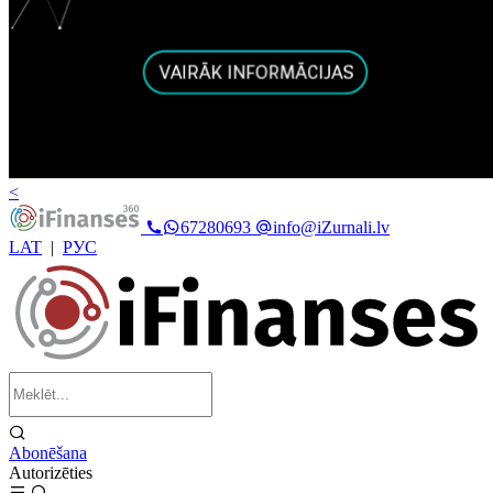
<
67280693
info@iZurnali.lv
LAT
|
РУС
Abonēšana
Autorizēties