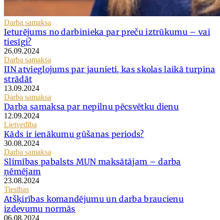
Darba samaksa
Ieturējums no darbinieka par preču iztrūkumu – vai
tiesīgi?
26.09.2024
Darba samaksa
IIN atvieglojums par jaunieti, kas skolas laikā turpina
strādāt
13.09.2024
Darba samaksa
Darba samaksa par nepilnu pēcsvētku dienu
12.09.2024
Lietvedība
Kāds ir ienākumu gūšanas periods?
30.08.2024
Darba samaksa
Slimības pabalsts MUN maksātājam – darba
ņēmējam
23.08.2024
Tiesības
Atšķirības komandējumu un darba braucienu
izdevumu normās
06.08.2024