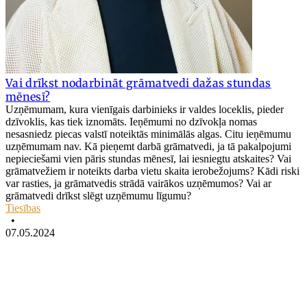
Vai drīkst nodarbināt grāmatvedi dažas stundas
mēnesī?
Uzņēmumam, kura vienīgais darbinieks ir valdes loceklis, pieder
dzīvoklis, kas tiek iznomāts. Ieņēmumi no dzīvokļa nomas
nesasniedz piecas valstī noteiktās minimālās algas. Citu ieņēmumu
uzņēmumam nav. Kā pieņemt darbā grāmatvedi, ja tā pakalpojumi
nepieciešami vien pāris stundas mēnesī, lai iesniegtu atskaites? Vai
grāmatvežiem ir noteikts darba vietu skaita ierobežojums? Kādi riski
var rasties, ja grāmatvedis strādā vairākos uzņēmumos? Vai ar
grāmatvedi drīkst slēgt uzņēmumu līgumu?
Tiesības
•
07.05.2024