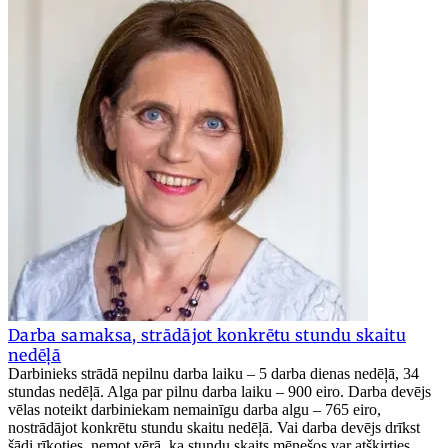
Darba samaksa, strādājot konkrētu stundu skaitu
nedēļā
Darbinieks strādā nepilnu darba laiku – 5 darba dienas nedēļā, 34
stundas nedēļā. Alga par pilnu darba laiku – 900 eiro. Darba devējs
vēlas noteikt darbiniekam nemainīgu darba algu – 765 eiro,
nostrādājot konkrētu stundu skaitu nedēļā. Vai darba devējs drīkst
šādi rīkoties, ņemot vērā, ka stundu skaits mēnešos var atšķirties,