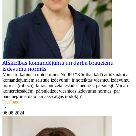
Atšķirības komandējumu un darba braucienu
izdevumu normās
Ministru kabineta noteikumos Nr.969 “Kārtība, kādā atlīdzināmi ar
komandējumiem saistītie izdevumi” ir noteiktas viesnīcu izdevumu
normas (robeža), kuras budžeta iestādes nedrīkst pārsniegt. Vai arī
komerciestādēm, pārsniedzot viesnīcas izdevumu normas, par
pārsnieguma daļu jāmaksā algas nodokļi?
Tiesības
•
06.08.2024