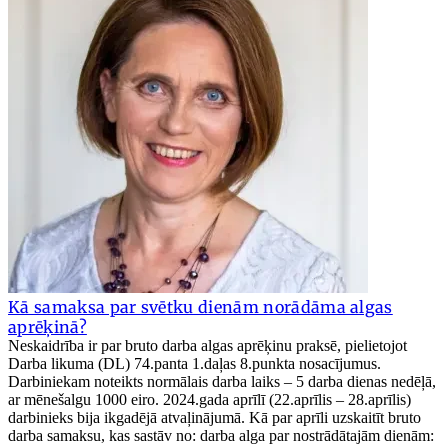
Kā samaksa par svētku dienām norādāma algas
aprēķinā?
Neskaidrība ir par bruto darba algas aprēķinu praksē, pielietojot
Darba likuma (DL) 74.panta 1.daļas 8.punkta nosacījumus.
Darbiniekam noteikts normālais darba laiks – 5 darba dienas nedēļā,
ar mēnešalgu 1000 eiro. 2024.gada aprīlī (22.aprīlis – 28.aprīlis)
darbinieks bija ikgadējā atvaļinājumā. Kā par aprīli uzskaitīt bruto
darba samaksu, kas sastāv no: darba alga par nostrādātajām dienām: