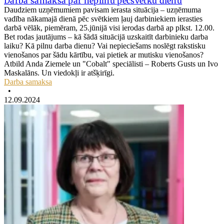
Darba samaksa par nepilnu pēcsvētku dienu
Daudziem uzņēmumiem pavisam ierasta situācija – uzņēmuma
vadība nākamajā dienā pēc svētkiem ļauj darbiniekiem ierasties
darbā vēlāk, piemēram, 25.jūnijā visi ierodas darbā ap plkst. 12.00.
Bet rodas jautājums – kā šādā situācijā uzskaitīt darbinieku darba
laiku? Kā pilnu darba dienu? Vai nepieciešams noslēgt rakstisku
vienošanos par šādu kārtību, vai pietiek ar mutisku vienošanos?
Atbild Anda Ziemele un "Cobalt" speciālisti – Roberts Gusts un Ivo
Maskalāns. Un viedokļi ir atšķirīgi.
Darba samaksa
•
12.09.2024