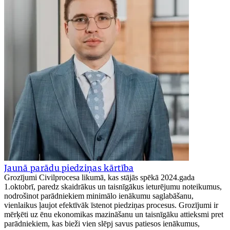
Jaunā parādu piedziņas kārtība
Grozījumi Civilprocesa likumā, kas stājās spēkā 2024.gada
1.oktobrī, paredz skaidrākus un taisnīgākus ieturējumu noteikumus,
nodrošinot parādniekiem minimālo ienākumu saglabāšanu,
vienlaikus ļaujot efektīvāk īstenot piedziņas procesus. Grozījumi ir
mērķēti uz ēnu ekonomikas mazināšanu un taisnīgāku attieksmi pret
parādniekiem, kas bieži vien slēpj savus patiesos ienākumus,