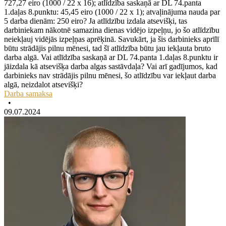
727,27 eiro (1000 / 22 x 16); atlīdzība saskaņā ar DL 74.panta
1.daļas 8.punktu: 45,45 eiro (1000 / 22 x 1); atvaļinājuma nauda par
5 darba dienām: 250 eiro? Ja atlīdzību izdala atsevišķi, tas
darbiniekam nākotnē samazina dienas vidējo izpeļņu, jo šo atlīdzību
neiekļauj vidējās izpeļņas aprēķinā. Savukārt, ja šis darbinieks aprīlī
būtu strādājis pilnu mēnesi, tad šī atlīdzība būtu jau iekļauta bruto
darba algā. Vai atlīdzība saskaņā ar DL 74.panta 1.daļas 8.punktu ir
jāizdala kā atsevišķa darba algas sastāvdaļa? Vai arī gadījumos, kad
darbinieks nav strādājis pilnu mēnesi, šo atlīdzību var iekļaut darba
algā, neizdalot atsevišķi?
Darba samaksa
•
09.07.2024