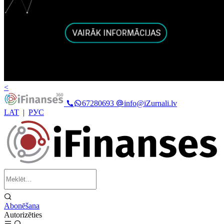
<
67280693
info@iZurnali.lv
LAT
|
РУС
Abonēšana
Autorizēties