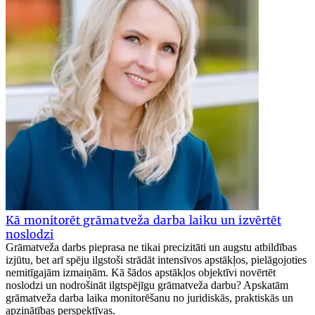
Kā monitorēt grāmatveža darba laiku un izvērtēt
noslodzi
Grāmatveža darbs pieprasa ne tikai precizitāti un augstu atbildības
izjūtu, bet arī spēju ilgstoši strādāt intensīvos apstākļos, pielāgojoties
nemitīgajām izmaiņām. Kā šādos apstākļos objektīvi novērtēt
noslodzi un nodrošināt ilgtspējīgu grāmatveža darbu? Apskatām
grāmatveža darba laika monitorēšanu no juridiskās, praktiskās un
apzinātības perspektīvas.