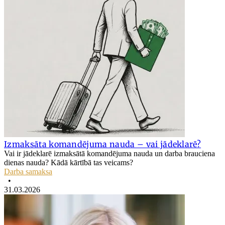
Izmaksāta komandējuma nauda – vai jādeklarē?
Vai ir jādeklarē izmaksātā komandējuma nauda un darba brauciena
dienas nauda? Kādā kārtībā tas veicams?
Darba samaksa
•
31.03.2026