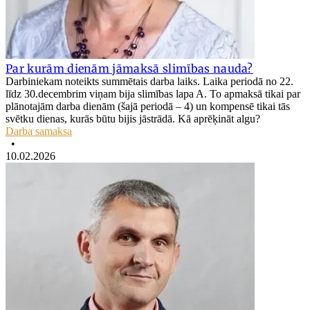
Par kurām dienām jāmaksā slimības nauda?
Darbiniekam noteikts summētais darba laiks. Laika periodā no 22.
līdz 30.decembrim viņam bija slimības lapa A. To apmaksā tikai par
plānotajām darba dienām (šajā periodā – 4) un kompensē tikai tās
svētku dienas, kurās būtu bijis jāstrādā. Kā aprēķināt algu?
Darba samaksa
•
10.02.2026