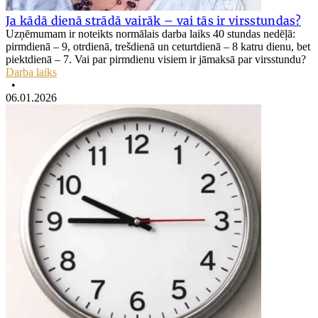
Ja kādā dienā strādā vairāk – vai tās ir virsstundas?
Uzņēmumam ir noteikts normālais darba laiks 40 stundas nedēļā:
pirmdienā – 9, otrdienā, trešdienā un ceturtdienā – 8 katru dienu, bet
piektdienā – 7. Vai par pirmdienu visiem ir jāmaksā par virsstundu?
Darba laiks
•
06.01.2026