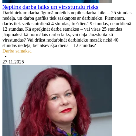
Nepilns darba laiks un virsstundu risks
Darbiniekam darba līgumā noteikts nepilns darba laiks – 25 stundas
nedēļā, un darba grafiks tiek saskaņots ar darbinieku. Piemēram,
darbs tiek veikts otrdienā 4 stundas, trešdienā 9 stundas, ceturtdienā
12 stundas. Kā aprēķināt darba samaksu – vai visas 25 stundas
jāapmaksā kā normālais darba laiks, vai daļa jāuzskaita kā
virsstundas? Vai drīkst nodarbināt darbinieku mazāk nekā 40
stundas nedēļā, bet atsevišķā dienā – 12 stundas?
Darba samaksa
•
27.11.2025