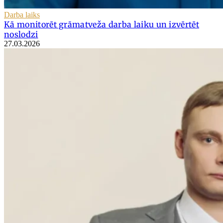
Darba laiks
Kā monitorēt grāmatveža darba laiku un izvērtēt
noslodzi
27.03.2026