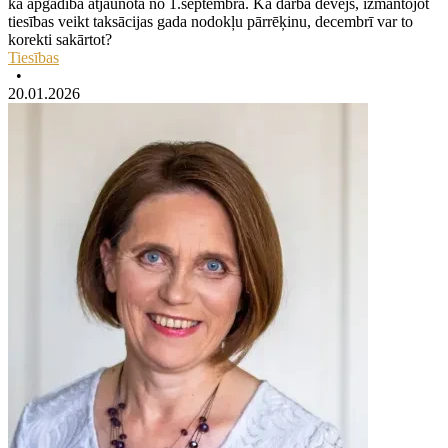
ka apgādība atjaunota no 1.septembra. Kā darba devējs, izmantojot
tiesības veikt taksācijas gada nodokļu pārrēķinu, decembrī var to
korekti sakārtot?
Tiesības
•
20.01.2026