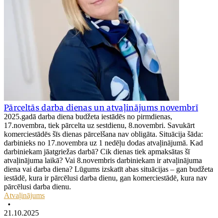
Pārceltās darba dienas un atvaļinājums novembrī
2025.gadā darba diena budžeta iestādēs no pirmdienas,
17.novembra, tiek pārcelta uz sestdienu, 8.novembri. Savukārt
komerciestādēs šīs dienas pārcelšana nav obligāta. Situācija šāda:
darbinieks no 17.novembra uz 1 nedēļu dodas atvaļinājumā. Kad
darbiniekam jāatgriežas darbā? Cik dienas tiek apmaksātas šī
atvaļinājuma laikā? Vai 8.novembris darbiniekam ir atvaļinājuma
diena vai darba diena? Lūgums izskatīt abas situācijas – gan budžeta
iestādē, kura ir pārcēlusi darba dienu, gan komerciestādē, kura nav
pārcēlusi darba dienu.
Atvaļinājums
•
21.10.2025