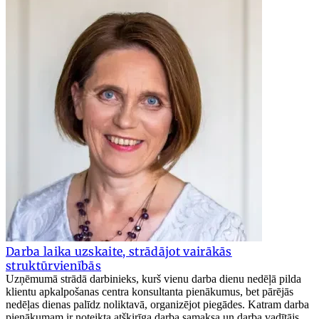
Darba laika uzskaite, strādājot vairākās
struktūrvienībās
Uzņēmumā strādā darbinieks, kurš vienu darba dienu nedēļā pilda
klientu apkalpošanas centra konsultanta pienākumus, bet pārējās
nedēļas dienas palīdz noliktavā, organizējot piegādes. Katram darba
pienākumam ir noteikta atšķirīga darba samaksa un darba vadītājs.