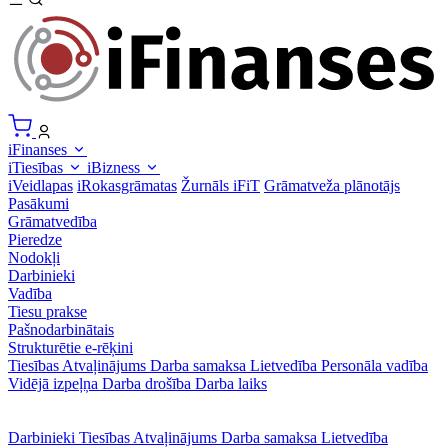
iFinanses
iTiesības
iBizness
iVeidlapas
iRokasgrāmatas
Žurnāls iFiT
Grāmatveža plānotājs
Pasākumi
Grāmatvedība
Pieredze
Nodokļi
Darbinieki
Vadība
Tiesu prakse
Pašnodarbinātais
Strukturētie e-rēķini
Tiesības
Atvaļinājums
Darba samaksa
Lietvedība
Personāla vadība
Vidējā izpeļņa
Darba drošība
Darba laiks
Darbinieki
Tiesības
Atvaļinājums
Darba samaksa
Lietvedība