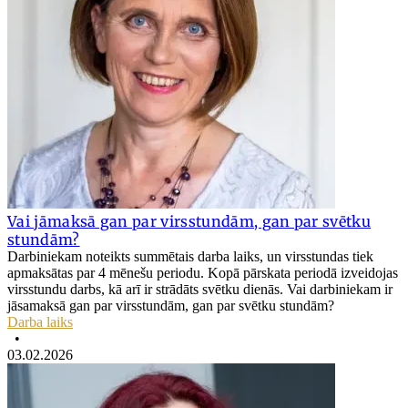
Vai jāmaksā gan par virsstundām, gan par svētku
stundām?
Darbiniekam noteikts summētais darba laiks, un virsstundas tiek
apmaksātas par 4 mēnešu periodu. Kopā pārskata periodā izveidojas
virsstundu darbs, kā arī ir strādāts svētku dienās. Vai darbiniekam ir
jāsamaksā gan par virsstundām, gan par svētku stundām?
Darba laiks
•
03.02.2026