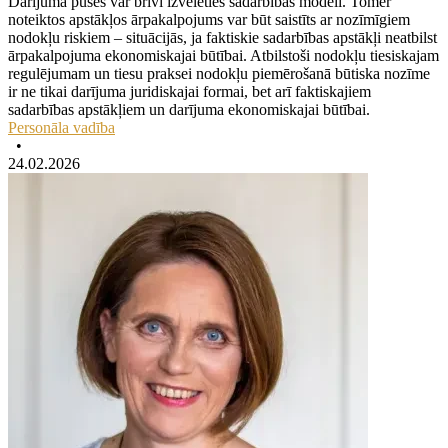
Darījuma puses var brīvi izvēlēties sadarbības modeli. Tomēr
noteiktos apstākļos ārpakalpojums var būt saistīts ar nozīmīgiem
nodokļu riskiem – situācijās, ja faktiskie sadarbības apstākļi neatbilst
ārpakalpojuma ekonomiskajai būtībai. Atbilstoši nodokļu tiesiskajam
regulējumam un tiesu praksei nodokļu piemērošanā būtiska nozīme
ir ne tikai darījuma juridiskajai formai, bet arī faktiskajiem
sadarbības apstākļiem un darījuma ekonomiskajai būtībai.
Personāla vadība
•
24.02.2026