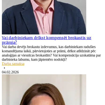
Vai darbiniekam drīkst kompensēt brokastis uz
prāmja?
Vai darba devējs brokastu izdevumus, kas darbiniekam radušies
komandējuma laikā, pārvietojoties ar prāmi, drīkst atlīdzināt pēc
analoģijas ar viesnīcas brokastīm? Vai kompensācija uzskatāma par
darbinieka labumu, kam jāpiemēro nodokļi?
Darba samaksa
•
04.02.2026