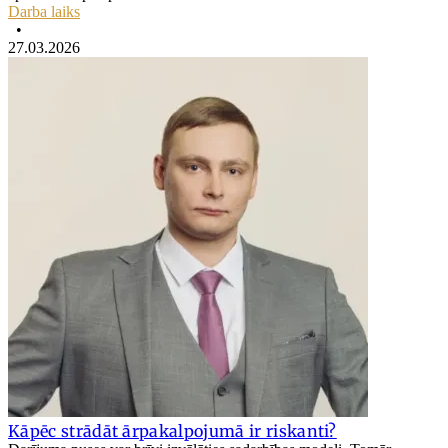
Darba laiks
•
27.03.2026
Kāpēc strādāt ārpakalpojumā ir riskanti?