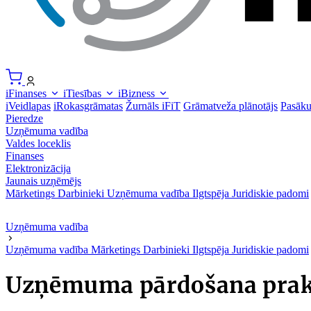
iFinanses
iTiesības
iBizness
iVeidlapas
iRokasgrāmatas
Žurnāls iFiT
Grāmatveža plānotājs
Pasāk
Pieredze
Uzņēmuma vadība
Valdes loceklis
Finanses
Elektronizācija
Jaunais uzņēmējs
Mārketings
Darbinieki
Uzņēmuma vadība
Ilgtspēja
Juridiskie padomi
Uzņēmuma vadība
Uzņēmuma vadība
Mārketings
Darbinieki
Ilgtspēja
Juridiskie padomi
Uzņēmuma pārdošana praksē