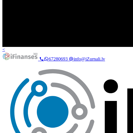
<
67280693
info@iZurnali.lv