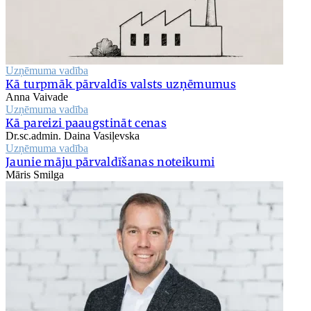
Uzņēmuma vadība
Kā turpmāk pārvaldīs valsts uzņēmumus
Anna Vaivade
Uzņēmuma vadība
Kā pareizi paaugstināt cenas
Dr.sc.admin. Daina Vasiļevska
Uzņēmuma vadība
Jaunie māju pārvaldīšanas noteikumi
Māris Smilga