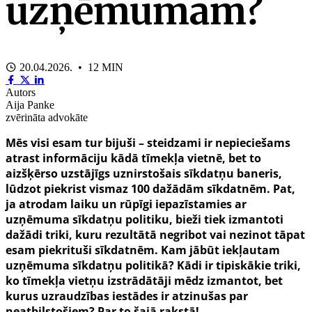
uzņēmumam?
20.04.2026. • 12 MIN
Autors
Aija Panke
zvērināta advokāte
Mēs visi esam tur bijuši – steidzami ir nepieciešams
atrast informāciju kādā tīmekļa vietnē, bet to
aizšķērso uzstājīgs uznirstošais sīkdatņu baneris,
lūdzot piekrist vismaz 100 dažādām sīkdatnēm. Pat,
ja atrodam laiku un rūpīgi iepazīstamies ar
uzņēmuma sīkdatņu politiku, bieži tiek izmantoti
dažādi triki, kuru rezultātā negribot vai nezinot tāpat
esam piekrituši sīkdatnēm. Kam jābūt iekļautam
uzņēmuma sīkdatņu politikā? Kādi ir tipiskākie triki,
ko tīmekļa vietņu izstrādātāji mēdz izmantot, bet
kurus uzraudzības iestādes ir atzinušas par
neatbilstošiem? Par to šajā rakstā!