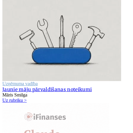
Uzņēmuma vadība
Jaunie māju pārvaldīšanas noteikumi
Māris Smilga
Uz rubriku >