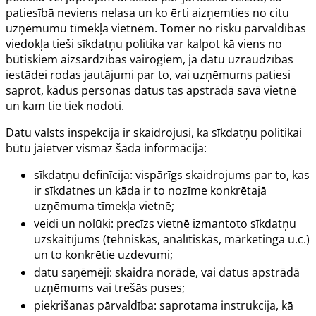
patiesībā neviens nelasa un ko ērti aizņemties no citu
uzņēmumu tīmekļa vietnēm. Tomēr no risku pārvaldības
viedokļa tieši sīkdatņu politika var kalpot kā viens no
būtiskiem aizsardzības vairogiem, ja datu uzraudzības
iestādei rodas jautājumi par to, vai uzņēmums patiesi
saprot, kādus personas datus tas apstrādā savā vietnē
un kam tie tiek nodoti.
Datu valsts inspekcija ir skaidrojusi, ka sīkdatņu politikai
būtu jāietver vismaz šāda informācija:
sīkdatņu definīcija: vispārīgs skaidrojums par to, kas
ir sīkdatnes un kāda ir to nozīme konkrētajā
uzņēmuma tīmekļa vietnē;
veidi un nolūki: precīzs vietnē izmantoto sīkdatņu
uzskaitījums (tehniskās, analītiskās, mārketinga u.c.)
un to konkrētie uzdevumi;
datu saņēmēji: skaidra norāde, vai datus apstrādā
uzņēmums vai trešās puses;
piekrišanas pārvaldība: saprotama instrukcija, kā