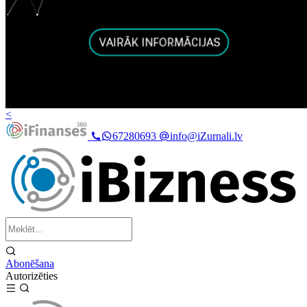
<
67280693
info@iZurnali.lv
Abonēšana
Autorizēties