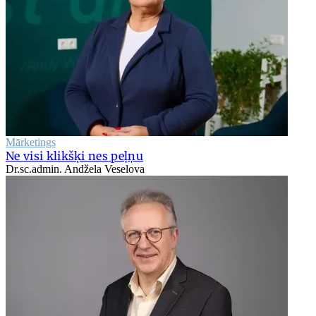
Mārketings
Ne visi klikšķi nes peļņu
Dr.sc.admin. Andžela Veselova