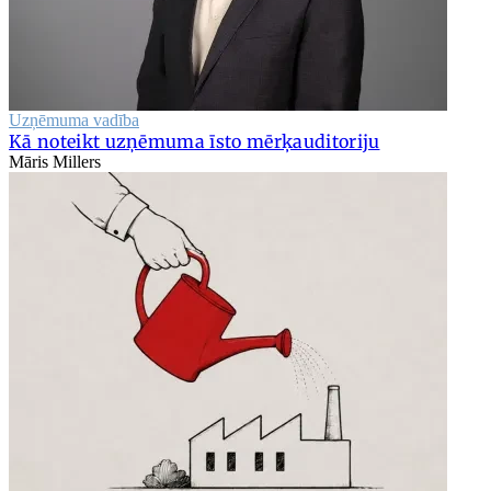
Uzņēmuma vadība
Kā noteikt uzņēmuma īsto mērķauditoriju
Māris Millers