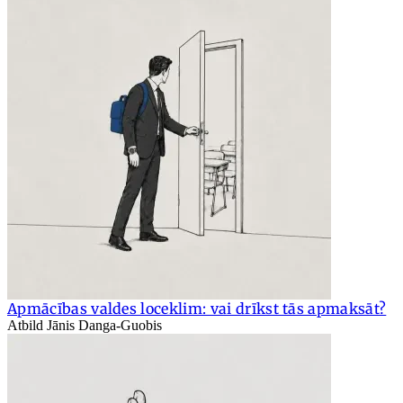
Apmācības valdes loceklim: vai drīkst tās apmaksāt?
Atbild Jānis Danga-Guobis