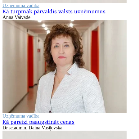
Uzņēmuma vadība
Kā turpmāk pārvaldīs valsts uzņēmumus
Anna Vaivade
Uzņēmuma vadība
Kā pareizi paaugstināt cenas
Dr.sc.admin. Daina Vasiļevska