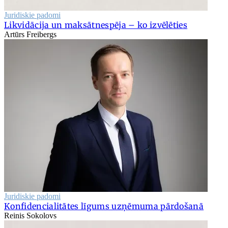
Juridiskie padomi
Likvidācija un maksātnespēja – ko izvēlēties
Artūrs Freibergs
Juridiskie padomi
Konfidencialitātes līgums uzņēmuma pārdošanā
Reinis Sokolovs