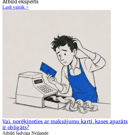
Atbild eksperts
Lasīt vairāk >
Vai, norēķinoties ar maksājumu karti, kases aparāts
ir obligāts?
Atbild Jadviga Neilande