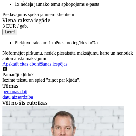
1x nedēļā jaunāko tēmu apkopojums e-pastā
Piedāvājums spēkā jauniem klientiem
Viena raksta iegāde
3 EUR
/ gab.
Lasīt!
Piekļuve rakstam 1 mēnesi no iegādes brīža
Noformējot pirkumu, netiek piesaistīta maksājumu karte un nenotiek
automātiski maksājumi!
Apskatīt citas abonēšanas iespējas
Pamanīji kļūdu?
Iezīmē tekstu un spied "ziņot par kļūdu".
Tēmas
personas dati
datu aizsardzība
Vēl no šīs rubrikas