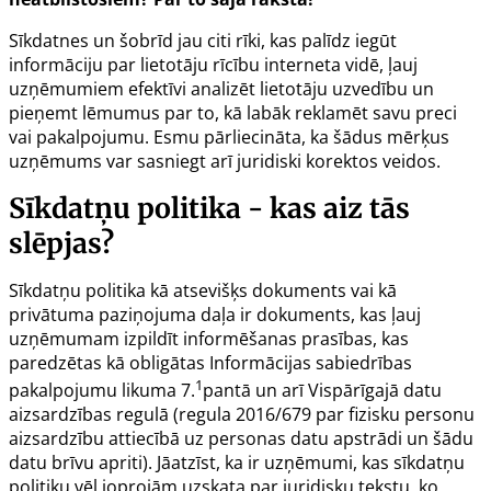
Sīkdatnes un šobrīd jau citi rīki, kas palīdz iegūt
informāciju par lietotāju rīcību interneta vidē, ļauj
uzņēmumiem efektīvi analizēt lietotāju uzvedību un
pieņemt lēmumus par to, kā labāk reklamēt savu preci
vai pakalpojumu. Esmu pārliecināta, ka šādus mērķus
uzņēmums var sasniegt arī juridiski korektos veidos.
Sīkdatņu politika - kas aiz tās
slēpjas?
Sīkdatņu politika kā atsevišķs dokuments vai kā
privātuma paziņojuma daļa ir dokuments, kas ļauj
uzņēmumam izpildīt informēšanas prasības, kas
paredzētas kā obligātas Informācijas sabiedrības
1
pakalpojumu likuma
7.
pantā
un arī Vispārīgajā datu
aizsardzības regulā (
regula 2016/679
par fizisku personu
aizsardzību attiecībā uz personas datu apstrādi un šādu
datu brīvu apriti). Jāatzīst, ka ir uzņēmumi, kas sīkdatņu
politiku vēl joprojām uzskata par juridisku tekstu, ko