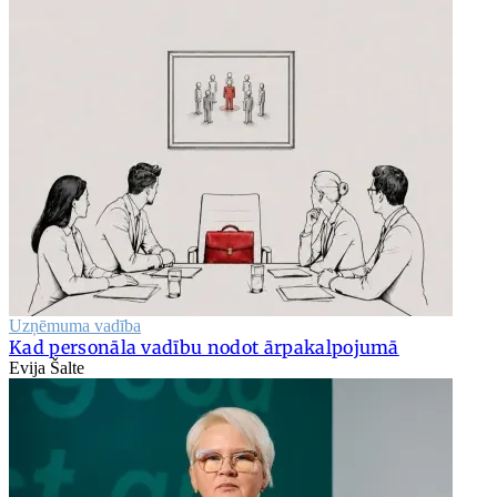
Uzņēmuma vadība
Kad personāla vadību nodot ārpakalpojumā
Evija Šalte