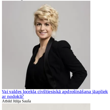
Vai valdes locekļa civiltiesiskā apdrošināšana jāapliek
ar nodokli?
Atbild Jūlija Sauša