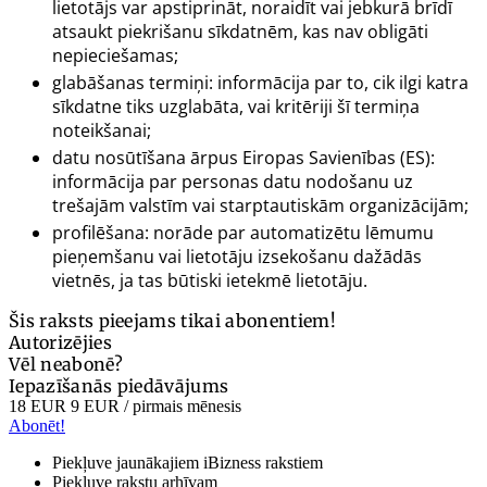
lietotājs var apstiprināt, noraidīt vai jebkurā brīdī
atsaukt piekrišanu sīkdatnēm, kas nav obligāti
nepieciešamas;
glabāšanas termiņi: informācija par to, cik ilgi katra
sīkdatne tiks uzglabāta, vai kritēriji šī termiņa
noteikšanai;
datu nosūtīšana ārpus Eiropas Savienības (ES):
informācija par personas datu nodošanu uz
trešajām valstīm vai starptautiskām organizācijām;
profilēšana: norāde par automatizētu lēmumu
pieņemšanu vai lietotāju izsekošanu dažādās
vietnēs, ja tas būtiski ietekmē lietotāju.
Šis raksts pieejams tikai abonentiem!
Autorizējies
Vēl neabonē?
Iepazīšanās piedāvājums
18 EUR
9 EUR
/ pirmais mēnesis
Abonēt!
Piekļuve jaunākajiem iBizness rakstiem
Piekļuve rakstu arhīvam