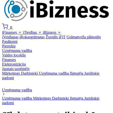
iFinanses
iTiesības
iBizness
iVeidlapas
iRokasgrāmatas
Žurnāls iFiT
Grāmatveža plānotājs
Pasākumi
Pieredze
Uzņēmuma vadība
Valdes loceklis
Finanses
Elektronizācija
Jaunais uzņēmējs
Mārketings
Darbinieki
Uzņēmuma vadība
Ilgtspēja
Juridiskie
padomi
Uzņēmuma vadība
Uzņēmuma vadība
Mārketings
Darbinieki
Ilgtspēja
Juridiskie
padomi