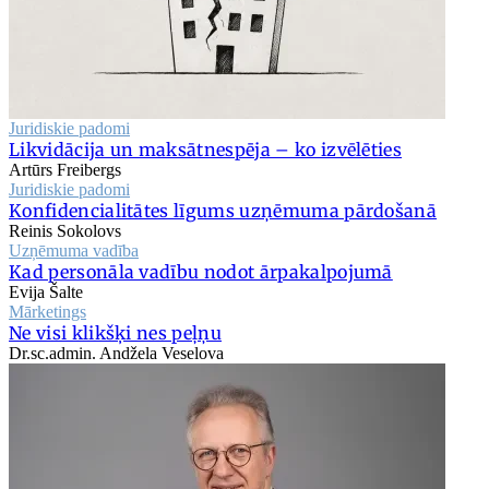
Juridiskie padomi
Likvidācija un maksātnespēja – ko izvēlēties
Artūrs Freibergs
Juridiskie padomi
Konfidencialitātes līgums uzņēmuma pārdošanā
Reinis Sokolovs
Uzņēmuma vadība
Kad personāla vadību nodot ārpakalpojumā
Evija Šalte
Mārketings
Ne visi klikšķi nes peļņu
Dr.sc.admin. Andžela Veselova