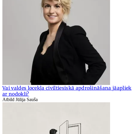
Vai valdes locekļa civiltiesiskā apdrošināšana jāapliek
ar nodokli?
Atbild Jūlija Sauša