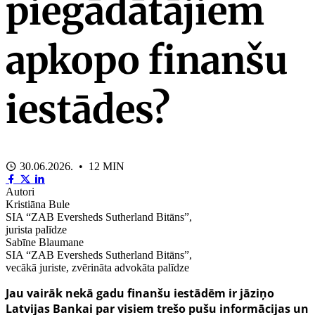
piegādātājiem
apkopo finanšu
iestādes?
30.06.2026. • 12 MIN
Autori
Kristiāna Bule
SIA “ZAB Eversheds Sutherland Bitāns”,
jurista palīdze
Sabīne Blaumane
SIA “ZAB Eversheds Sutherland Bitāns”,
vecākā juriste, zvērināta advokāta palīdze
Jau vairāk nekā gadu finanšu iestādēm ir jāziņo
Latvijas Bankai par visiem trešo pušu informācijas un