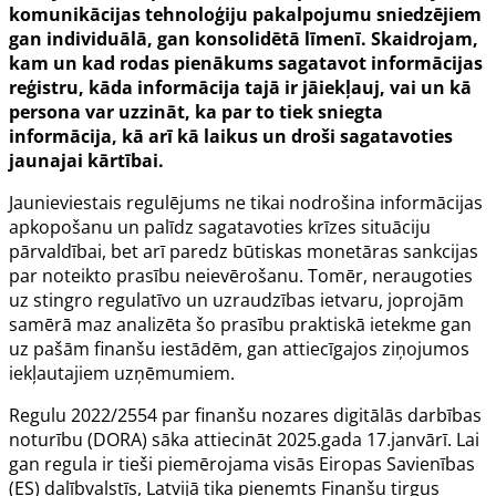
komunikācijas tehnoloģiju pakalpojumu sniedzējiem
gan individuālā, gan konsolidētā līmenī. Skaidrojam,
kam un kad rodas pienākums sagatavot informācijas
reģistru, kāda informācija tajā ir jāiekļauj, vai un kā
persona var uzzināt, ka par to tiek sniegta
informācija, kā arī kā laikus un droši sagatavoties
jaunajai kārtībai.
Jaunieviestais regulējums ne tikai nodrošina informācijas
apkopošanu un palīdz sagatavoties krīzes situāciju
pārvaldībai, bet arī paredz būtiskas monetāras sankcijas
par noteikto prasību neievērošanu. Tomēr, neraugoties
uz stingro regulatīvo un uzraudzības ietvaru, joprojām
samērā maz analizēta šo prasību praktiskā ietekme gan
uz pašām finanšu iestādēm, gan attiecīgajos ziņojumos
iekļautajiem uzņēmumiem.
Regulu 2022/2554
par finanšu nozares digitālās darbības
noturību (DORA) sāka attiecināt 2025.gada 17.janvārī. Lai
gan regula ir tieši piemērojama visās Eiropas Savienības
(ES) dalībvalstīs, Latvijā tika pieņemts
Finanšu tirgus