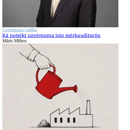
Uzņēmuma vadība
Kā noteikt uzņēmuma īsto mērķauditoriju
Māris Millers