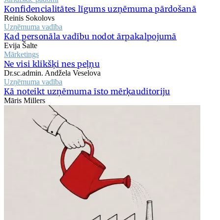
Konfidencialitātes līgums uzņēmuma pārdošanā
Reinis Sokolovs
Uzņēmuma vadība
Kad personāla vadību nodot ārpakalpojumā
Evija Šalte
Mārketings
Ne visi klikšķi nes peļņu
Dr.sc.admin. Andžela Veselova
Uzņēmuma vadība
Kā noteikt uzņēmuma īsto mērķauditoriju
Māris Millers