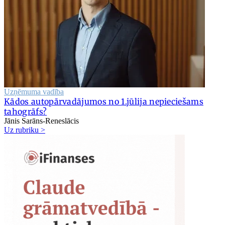
Uzņēmuma vadība
Kādos autopārvadājumos no 1.jūlija nepieciešams
tahogrāfs?
Jānis Sarāns-Reneslācis
Uz rubriku >