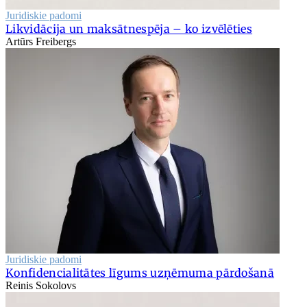
Juridiskie padomi
Likvidācija un maksātnespēja – ko izvēlēties
Artūrs Freibergs
Juridiskie padomi
Konfidencialitātes līgums uzņēmuma pārdošanā
Reinis Sokolovs