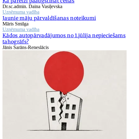
Kā pareizi paaugstināt cenas
Dr.sc.admin. Daina Vasiļevska
Uzņēmuma vadība
Jaunie māju pārvaldīšanas noteikumi
Māris Smilga
Uzņēmuma vadība
Kādos autopārvadājumos no 1.jūlija nepieciešams
tahogrāfs?
Jānis Sarāns-Reneslācis