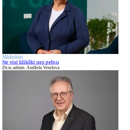
Mārketings
Ne visi klikšķi nes peļņu
Dr.sc.admin. Andžela Veselova