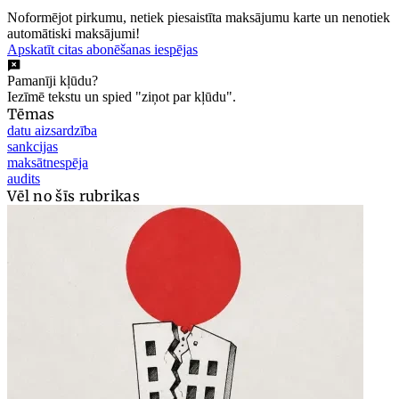
Noformējot pirkumu, netiek piesaistīta maksājumu karte un nenotiek
automātiski maksājumi!
Apskatīt citas abonēšanas iespējas
Pamanīji kļūdu?
Iezīmē tekstu un spied "ziņot par kļūdu".
Tēmas
datu aizsardzība
sankcijas
maksātnespēja
audits
Vēl no šīs rubrikas