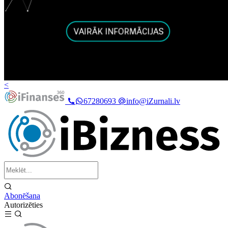
<
67280693
info@iZurnali.lv
Abonēšana
Autorizēties