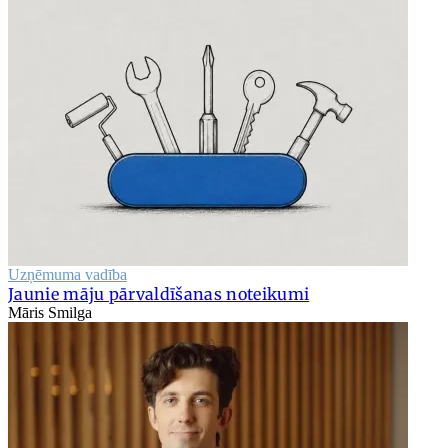
Uzņēmuma vadība
Jaunie māju pārvaldīšanas noteikumi
Māris Smilga