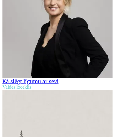
Kā slēgt līgumu ar sevi
Valdes loceklis