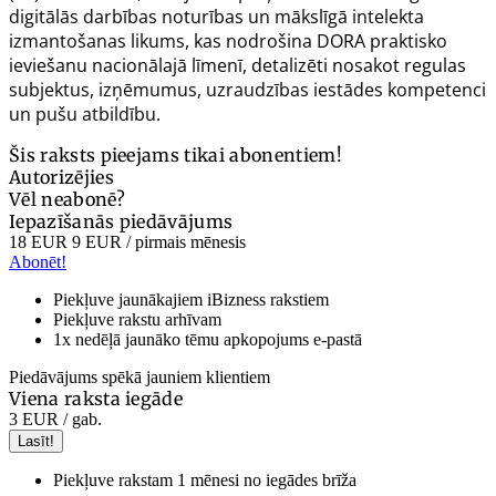
digitālās darbības noturības un mākslīgā intelekta
izmantošanas likums
, kas nodrošina DORA praktisko
ieviešanu nacionālajā līmenī, detalizēti nosakot regulas
subjektus, izņēmumus, uzraudzības iestādes kompetenci
un pušu atbildību.
Šis raksts pieejams tikai abonentiem!
Autorizējies
Vēl neabonē?
Iepazīšanās piedāvājums
18 EUR
9 EUR
/ pirmais mēnesis
Abonēt!
Piekļuve jaunākajiem iBizness rakstiem
Piekļuve rakstu arhīvam
1x nedēļā jaunāko tēmu apkopojums e-pastā
Piedāvājums spēkā jauniem klientiem
Viena raksta iegāde
3 EUR
/ gab.
Lasīt!
Piekļuve rakstam 1 mēnesi no iegādes brīža