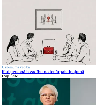
Uzņēmuma vadība
Kad personāla vadību nodot ārpakalpojumā
Evija Šalte