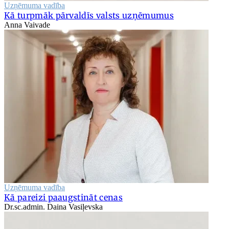
Uzņēmuma vadība
Kā turpmāk pārvaldīs valsts uzņēmumus
Anna Vaivade
Uzņēmuma vadība
Kā pareizi paaugstināt cenas
Dr.sc.admin. Daina Vasiļevska