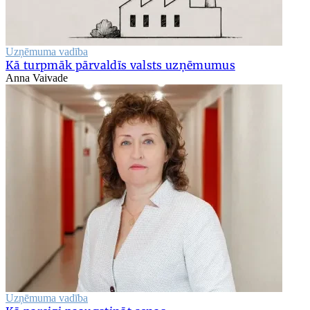
Uzņēmuma vadība
Kā turpmāk pārvaldīs valsts uzņēmumus
Anna Vaivade
Uzņēmuma vadība