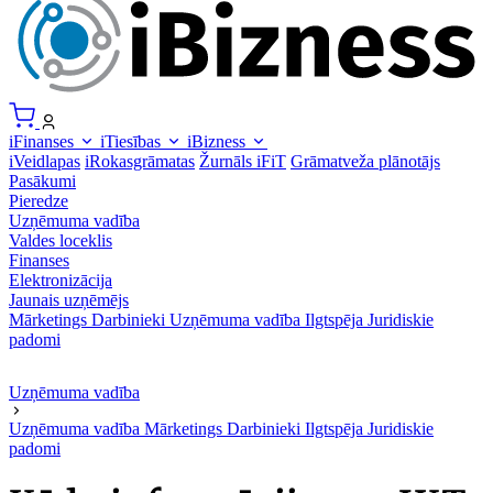
iFinanses
iTiesības
iBizness
iVeidlapas
iRokasgrāmatas
Žurnāls iFiT
Grāmatveža plānotājs
Pasākumi
Pieredze
Uzņēmuma vadība
Valdes loceklis
Finanses
Elektronizācija
Jaunais uzņēmējs
Mārketings
Darbinieki
Uzņēmuma vadība
Ilgtspēja
Juridiskie
padomi
Uzņēmuma vadība
Uzņēmuma vadība
Mārketings
Darbinieki
Ilgtspēja
Juridiskie
padomi