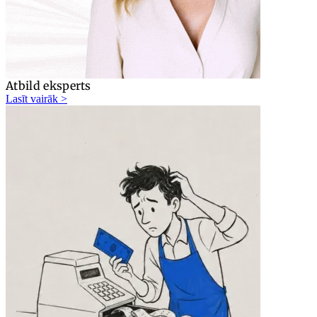
Atbild eksperts
Lasīt vairāk >