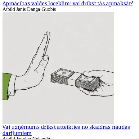
Apmācības valdes loceklim: vai drīkst tās apmaksāt?
Atbild Jānis Danga-Guobis
Vai uzņēmums drīkst atteikties no skaidras naudas
darījumiem
Atbild Jadviga Neilande