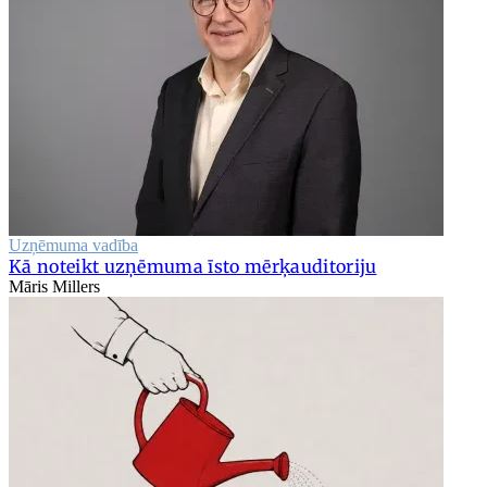
Uzņēmuma vadība
Kā noteikt uzņēmuma īsto mērķauditoriju
Māris Millers