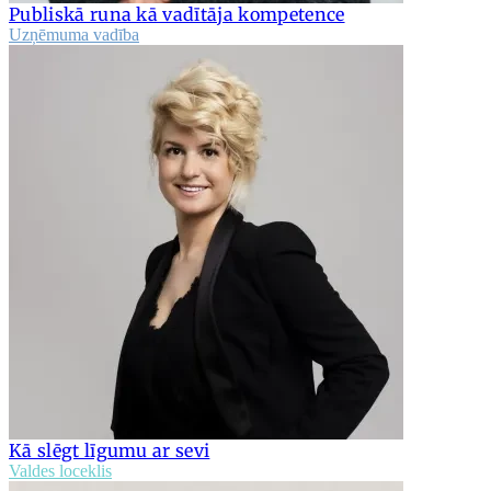
Publiskā runa kā vadītāja kompetence
Uzņēmuma vadība
Kā slēgt līgumu ar sevi
Valdes loceklis