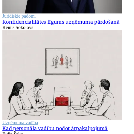
Juridiskie padomi
Konfidencialitātes līgums uzņēmuma pārdošanā
Reinis Sokolovs
Uzņēmuma vadība
Kad personāla vadību nodot ārpakalpojumā
Evija Šalte