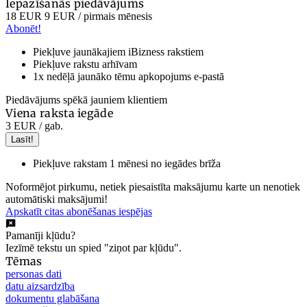
Iepazīšanās piedāvājums
18 EUR
9 EUR
/ pirmais mēnesis
Abonēt!
Piekļuve jaunākajiem iBizness rakstiem
Piekļuve rakstu arhīvam
1x nedēļā jaunāko tēmu apkopojums e-pastā
Piedāvājums spēkā jauniem klientiem
Viena raksta iegāde
3 EUR
/ gab.
Lasīt!
Piekļuve rakstam 1 mēnesi no iegādes brīža
Noformējot pirkumu, netiek piesaistīta maksājumu karte un nenotiek
automātiski maksājumi!
Apskatīt citas abonēšanas iespējas
Pamanīji kļūdu?
Iezīmē tekstu un spied "ziņot par kļūdu".
Tēmas
personas dati
datu aizsardzība
dokumentu glabāšana