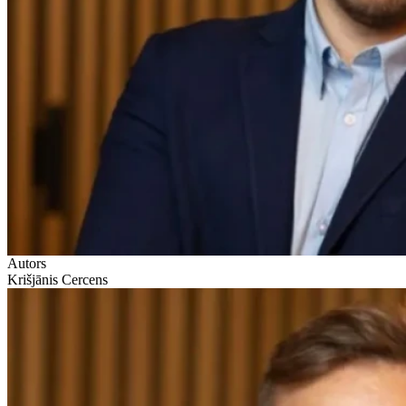
Autors
Krišjānis Cercens