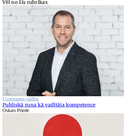
Vēl no šīs rubrikas
Uzņēmuma vadība
Publiskā runa kā vadītāja kompetence
Oskars Priede