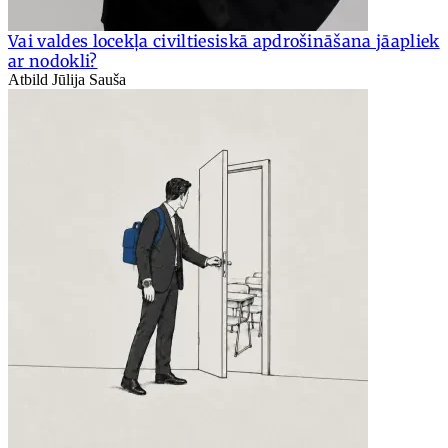
Vai valdes locekļa civiltiesiskā apdrošināšana jāapliek
ar nodokli?
Atbild Jūlija Sauša