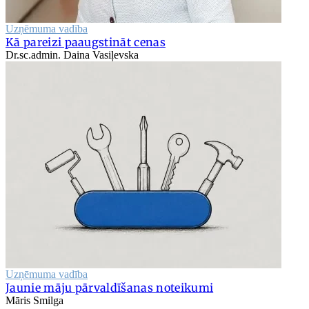
Uzņēmuma vadība
Kā pareizi paaugstināt cenas
Dr.sc.admin. Daina Vasiļevska
Uzņēmuma vadība
Jaunie māju pārvaldīšanas noteikumi
Māris Smilga