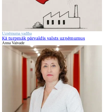
Uzņēmuma vadība
Kā turpmāk pārvaldīs valsts uzņēmumus
Anna Vaivade