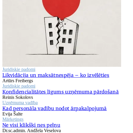
Juridiskie padomi
Likvidācija un maksātnespēja – ko izvēlēties
Artūrs Freibergs
Juridiskie padomi
Konfidencialitātes līgums uzņēmuma pārdošanā
Reinis Sokolovs
Uzņēmuma vadība
Kad personāla vadību nodot ārpakalpojumā
Evija Šalte
Mārketings
Ne visi klikšķi nes peļņu
Dr.sc.admin. Andžela Veselova