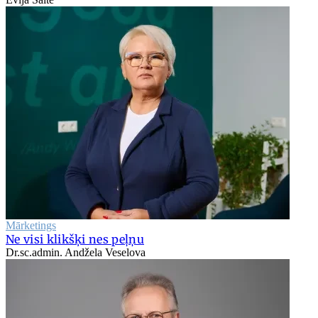
Mārketings
Ne visi klikšķi nes peļņu
Dr.sc.admin. Andžela Veselova