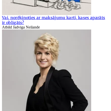
Vai, norēķinoties ar maksājumu karti, kases aparāts
ir obligāts?
Atbild Jadviga Neilande