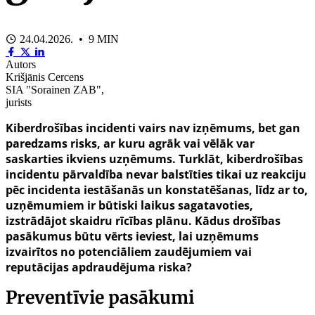
24.04.2026. • 9 MIN
Autors
Krišjānis Cercens
SIA "Sorainen ZAB",
jurists
Kiberdrošības incidenti vairs nav izņēmums, bet gan
paredzams risks, ar kuru agrāk vai vēlāk var
saskarties ikviens uzņēmums. Turklāt, kiberdrošības
incidentu pārvaldība nevar balstīties tikai uz reakciju
pēc incidenta iestāšanās un konstatēšanas, līdz ar to,
uzņēmumiem ir būtiski laikus sagatavoties,
izstrādājot skaidru rīcības plānu. Kādus drošības
pasākumus būtu vērts ieviest, lai uzņēmums
izvairītos no potenciāliem zaudējumiem vai
reputācijas apdraudējuma riska?
Preventīvie pasākumi