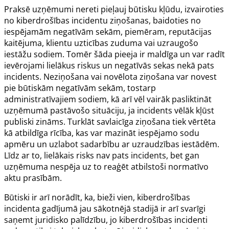
Praksē uzņēmumi nereti pieļauj būtisku kļūdu, izvairoties
no kiberdrošības incidentu ziņošanas, baidoties no
iespējamām negatīvām sekām, piemēram, reputācijas
kaitējuma, klientu uzticības zuduma vai uzraugošo
iestāžu sodiem. Tomēr šāda pieeja ir maldīga un var radīt
ievērojami lielākus riskus un negatīvās sekas nekā pats
incidents. Neziņošana vai novēlota ziņošana var novest
pie būtiskām negatīvām sekām, tostarp
administratīvajiem sodiem, kā arī vēl vairāk pasliktināt
uzņēmumā pastāvošo situāciju, ja incidents vēlāk kļūst
publiski zināms. Turklāt savlaicīga ziņošana tiek vērtēta
kā atbildīga rīcība, kas var mazināt iespējamo sodu
apmēru un uzlabot sadarbību ar uzraudzības iestādēm.
Līdz ar to, lielākais risks nav pats incidents, bet gan
uzņēmuma nespēja uz to reaģēt atbilstoši normatīvo
aktu prasībām.
Būtiski ir arī norādīt, ka, bieži vien, kiberdrošības
incidenta gadījumā jau sākotnējā stadijā ir arī svarīgi
saņemt juridisko palīdzību, jo kiberdrošības incidenti