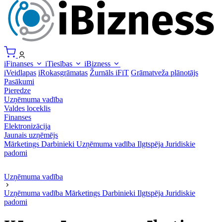
iFinanses
iTiesības
iBizness
iVeidlapas
iRokasgrāmatas
Žurnāls iFiT
Grāmatveža plānotājs
Pasākumi
Pieredze
Uzņēmuma vadība
Valdes loceklis
Finanses
Elektronizācija
Jaunais uzņēmējs
Mārketings
Darbinieki
Uzņēmuma vadība
Ilgtspēja
Juridiskie
padomi
Uzņēmuma vadība
Uzņēmuma vadība
Mārketings
Darbinieki
Ilgtspēja
Juridiskie
padomi