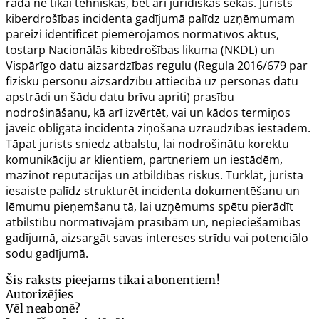
rada ne tikai tehniskas, bet arī juridiskas sekas. Jurists
kiberdrošības incidenta gadījumā palīdz uzņēmumam
pareizi identificēt piemērojamos normatīvos aktus,
tostarp Nacionālās kibedrošības likuma (NKDL) un
Vispārīgo datu aizsardzības regulu (
Regula 2016/679
par
fizisku personu aizsardzību attiecībā uz personas datu
apstrādi un šādu datu brīvu apriti) prasību
nodrošināšanu, kā arī izvērtēt, vai un kādos termiņos
jāveic obligātā incidenta ziņošana uzraudzības iestādēm.
Tāpat jurists sniedz atbalstu, lai nodrošinātu korektu
komunikāciju ar klientiem, partneriem un iestādēm,
mazinot reputācijas un atbildības riskus. Turklāt, jurista
iesaiste palīdz strukturēt incidenta dokumentēšanu un
lēmumu pieņemšanu tā, lai uzņēmums spētu pierādīt
atbilstību normatīvajām prasībām un, nepieciešamības
gadījumā, aizsargāt savas intereses strīdu vai potenciālo
sodu gadījumā.
Šis raksts pieejams tikai abonentiem!
Autorizējies
Vēl neabonē?