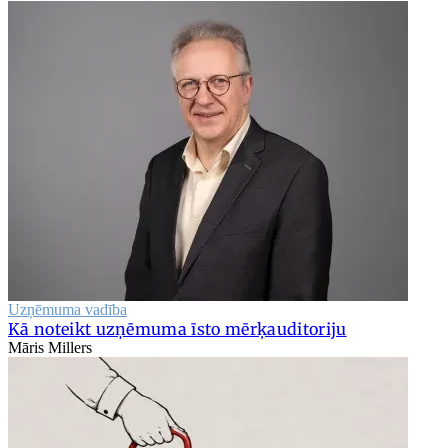
Uzņēmuma vadība
Kā noteikt uzņēmuma īsto mērķauditoriju
Māris Millers