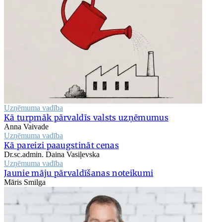
Uzņēmuma vadība
Kā turpmāk pārvaldīs valsts uzņēmumus
Anna Vaivade
Uzņēmuma vadība
Kā pareizi paaugstināt cenas
Dr.sc.admin. Daina Vasiļevska
Uzņēmuma vadība
Jaunie māju pārvaldīšanas noteikumi
Māris Smilga