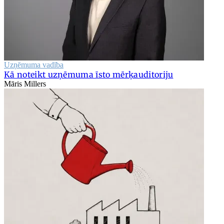
Uzņēmuma vadība
Kā noteikt uzņēmuma īsto mērķauditoriju
Māris Millers