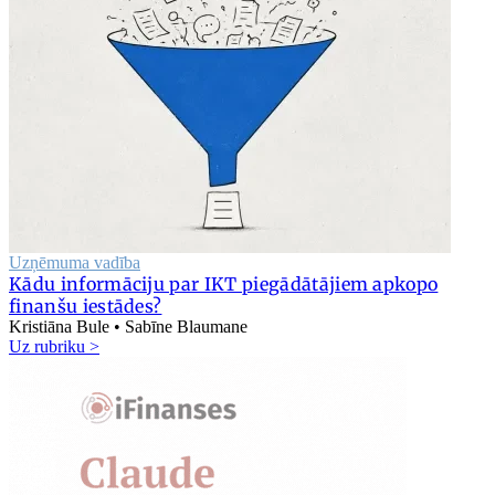
Uzņēmuma vadība
Kādu informāciju par IKT piegādātājiem apkopo
finanšu iestādes?
Kristiāna Bule • Sabīne Blaumane
Uz rubriku >