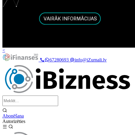
<
67280693
info@iZurnali.lv
Abonēšana
Autorizēties