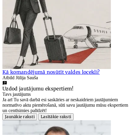
Kā komandējumā nosūtīt valdes locekli?
Atbild Jūlija Sauša
Uzdod jautājumu ekspertiem!
Tavs jautājums
Ja arī Tu savā darbā esi saskāries ar neskaidriem jautājumiem
normatīvo aktu piemērošanā, sūti savu jautājumu mūsu ekspertiem
un centīsimies palīdzēt!
Jaunākie raksti
Lasītākie raksti