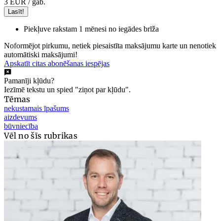
3 EUR
/ gab.
Lasīt!
Piekļuve rakstam 1 mēnesi no iegādes brīža
Noformējot pirkumu, netiek piesaistīta maksājumu karte un nenotiek
automātiski maksājumi!
Apskatīt citas abonēšanas iespējas
Pamanīji kļūdu?
Iezīmē tekstu un spied "ziņot par kļūdu".
Tēmas
nekustamais īpašums
aizdevums
būvniecība
Vēl no šīs rubrikas