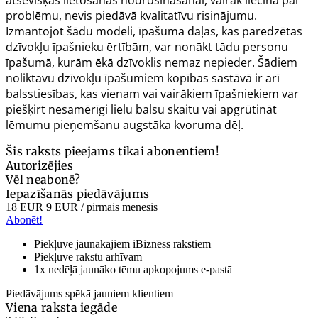
problēmu, nevis piedāvā kvalitatīvu risinājumu.
Izmantojot šādu modeli, īpašuma daļas, kas paredzētas
dzīvokļu īpašnieku ērtībām, var nonākt tādu personu
īpašumā, kurām ēkā dzīvoklis nemaz nepieder. Šādiem
noliktavu dzīvokļu īpašumiem kopības sastāvā ir arī
balsstiesības, kas vienam vai vairākiem īpašniekiem var
piešķirt nesamērīgi lielu balsu skaitu vai apgrūtināt
lēmumu pieņemšanu augstāka kvoruma dēļ.
Šis raksts pieejams tikai abonentiem!
Autorizējies
Vēl neabonē?
Iepazīšanās piedāvājums
18 EUR
9 EUR
/ pirmais mēnesis
Abonēt!
Piekļuve jaunākajiem iBizness rakstiem
Piekļuve rakstu arhīvam
1x nedēļā jaunāko tēmu apkopojums e-pastā
Piedāvājums spēkā jauniem klientiem
Viena raksta iegāde