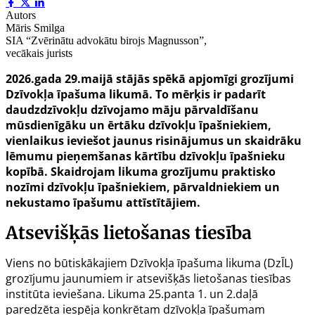
Autors
Māris Smilga
SIA “Zvērinātu advokātu birojs Magnusson”,
vecākais jurists
2026.gada 29.maijā stājās spēkā apjomīgi grozījumi
Dzīvokļa īpašuma likumā. To mērķis ir padarīt
daudzdzīvokļu dzīvojamo māju pārvaldīšanu
mūsdienīgāku un ērtāku dzīvokļu īpašniekiem,
vienlaikus ievie
šo
t jaunus risinājumus un skaidrāku
lēmumu pieņemšanas kārtību dzīvokļu īpašnieku
kopībā. Skaidrojam likuma grozījumu praktisko
nozīmi dzīvokļu īpašniekiem, pārvaldniekiem un
nekustamo īpašumu attīstītājiem.
Atsevišķās lietošanas tiesība
Viens no būtiskākajiem Dzīvokļa īpašuma likuma (DzĪL)
grozījumu jaunumiem ir atsevišķās lietošanas tiesības
institūta ieviešana. Likuma
25.panta
1. un 2.daļā
paredzēta iespēja konkrētam dzīvokļa īpašumam