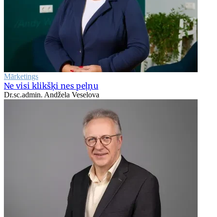
Mārketings
Ne visi klikšķi nes peļņu
Dr.sc.admin. Andžela Veselova