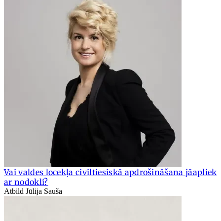
Vai valdes locekļa civiltiesiskā apdrošināšana jāapliek
ar nodokli?
Atbild Jūlija Sauša