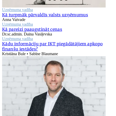
Uzņēmuma vadība
Kā turpmāk pārvaldīs valsts uzņēmumus
Anna Vaivade
Uzņēmuma vadība
Kā pareizi paaugstināt cenas
Dr.sc.admin. Daina Vasiļevska
Uzņēmuma vadība
Kādu informāciju par IKT piegādātājiem apkopo
finanšu iestādes?
Kristiāna Bule • Sabīne Blaumane