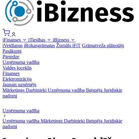
iFinanses
iTiesības
iBizness
iVeidlapas
iRokasgrāmatas
Žurnāls iFiT
Grāmatveža plānotājs
Pasākumi
Pieredze
Uzņēmuma vadība
Valdes loceklis
Finanses
Elektronizācija
Jaunais uzņēmējs
Mārketings
Darbinieki
Uzņēmuma vadība
Ilgtspēja
Juridiskie
padomi
Uzņēmuma vadība
Uzņēmuma vadība
Mārketings
Darbinieki
Ilgtspēja
Juridiskie
padomi