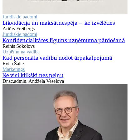
Juridiskie padomi
Likvidācija un maksātnespēja – ko izvēlēties
Artūrs Freibergs
Juridiskie padomi
Konfidencialitātes līgums uzņēmuma pārdošanā
Reinis Sokolovs
Uzņēmuma vadība
Kad personāla vadību nodot ārpakalpojumā
Evija Šalte
Mārketings
Ne visi klikšķi nes peļņu
Dr.sc.admin. Andžela Veselova