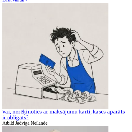
Vai, norēķinoties ar maksājumu karti, kases aparāts
ir obligāts?
Atbild Jadviga Neilande