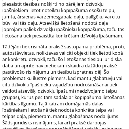
piesaistīt tiesības nošķirti no pārējiem dzīvokļu
īpašniekiem lietot noteiktu kopīpašumā esošu telpu,
jumta, ārsienas vai zemesgabala daļu, palīgēku vai citu
būvi vai tās daļu. Atsevišķā lietošanā nodotā daļa
joprojām paliek dzīvokļu īpašnieku kopīpašumā, taču tās
lietošana tiek piesaistīta konkrētam dzīvokļa īpašumam.
Tādējādi tiek risināta praksē sastopama problēma, proti,
autostāvvietas, noliktavas vai citi objekti tiek lietoti kopā
ar konkrētu dzīvokli, taču šo lietošanas tiesību juridiskā
daba un aprite nav pietiekami skaidra dažādo praksē
pastāvošo risinājumu un tiesību izpratnes dēļ. Šo
problemātiku ilustrē piemērs, kad mantu glabātuvju vai
citu dzīvokļu īpašnieku vajadzību nodrošināšanai tiek
veidoti atsevišķi dzīvokļu īpašumi (nedzīvojamo telpu
grupas), kurus pēc tam sadala ar kopīpašuma lietošanas
kārtības līgumu. Tajā katram domājamās daļas
īpašniekam lietošanā tiek nodota konkrēta telpa vai
telpas daļa, piemēram, mantu glabāšanas nodalījums.
Šāds juridisks risinājums, lai arī praksē darbojas
atsevišķas lietošanas nodrošināšanai, vairāk liecina par