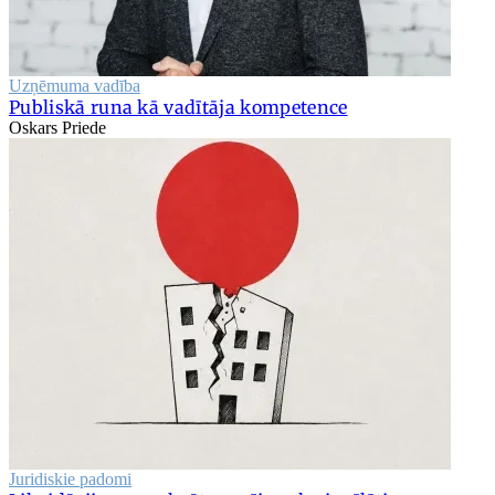
Uzņēmuma vadība
Publiskā runa kā vadītāja kompetence
Oskars Priede
Juridiskie padomi