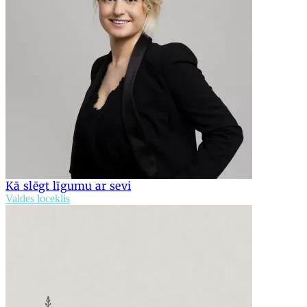
Kā slēgt līgumu ar sevi
Valdes loceklis