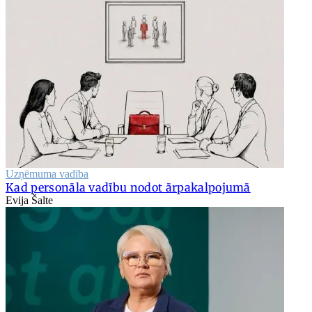
Uzņēmuma vadība
Kad personāla vadību nodot ārpakalpojumā
Evija Šalte