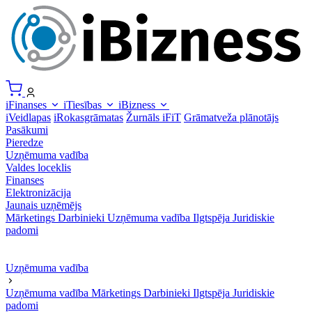
iFinanses
iTiesības
iBizness
iVeidlapas
iRokasgrāmatas
Žurnāls iFiT
Grāmatveža plānotājs
Pasākumi
Pieredze
Uzņēmuma vadība
Valdes loceklis
Finanses
Elektronizācija
Jaunais uzņēmējs
Mārketings
Darbinieki
Uzņēmuma vadība
Ilgtspēja
Juridiskie
padomi
Uzņēmuma vadība
Uzņēmuma vadība
Mārketings
Darbinieki
Ilgtspēja
Juridiskie
padomi