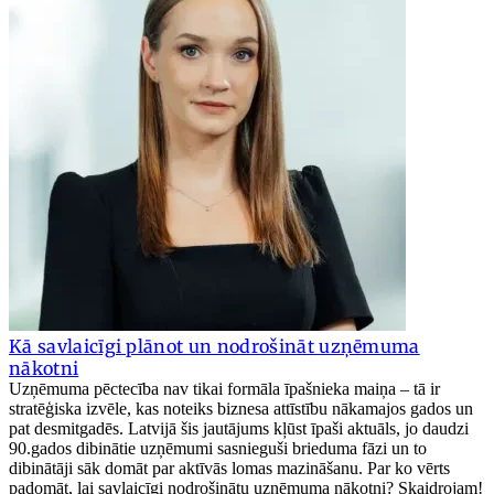
Kā savlaicīgi plānot un nodrošināt uzņēmuma
nākotni
Uzņēmuma pēctecība nav tikai formāla īpašnieka maiņa – tā ir
stratēģiska izvēle, kas noteiks biznesa attīstību nākamajos gados un
pat desmitgadēs. Latvijā šis jautājums kļūst īpaši aktuāls, jo daudzi
90.gados dibinātie uzņēmumi sasnieguši brieduma fāzi un to
dibinātāji sāk domāt par aktīvās lomas mazināšanu. Par ko vērts
padomāt, lai savlaicīgi nodrošinātu uzņēmuma nākotni? Skaidrojam!