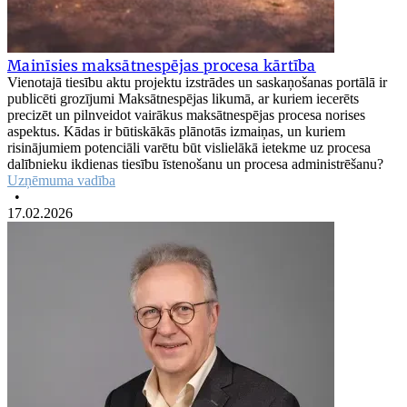
Mainīsies maksātnespējas procesa kārtība
Vienotajā tiesību aktu projektu izstrādes un saskaņošanas portālā ir
publicēti grozījumi Maksātnespējas likumā, ar kuriem iecerēts
precizēt un pilnveidot vairākus maksātnespējas procesa norises
aspektus. Kādas ir būtiskākās plānotās izmaiņas, un kuriem
risinājumiem potenciāli varētu būt vislielākā ietekme uz procesa
dalībnieku ikdienas tiesību īstenošanu un procesa administrēšanu?
Uzņēmuma vadība
•
17.02.2026