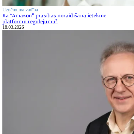
Uzņēmuma vadība
Kā “Amazon” prasības noraidīšana ietekmē
platformu regulējumu?
18.03.2026