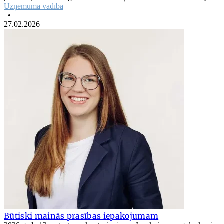
Uzņēmuma vadība
•
27.02.2026
Būtiski mainās prasības iepakojumam