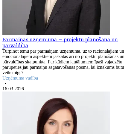
Pārmaiņas uzņēmumā – projektu plānošana un
pārvaldība
Turpinot tēmu par pārmaiņām uzņēmumā, uz to racionālajiem un
emocionālajiem aspektiem jāskatās arī no projektu plānošanas un
pārvaldības skatpunkta. Par kādiem jautājumiem īpaši vajadzētu
parūpēties jau pārmaiņu sagatavošanas posmā, lai iznākums būtu
veiksmīgs?
Uzņēmuma vadība
•
16.03.2026