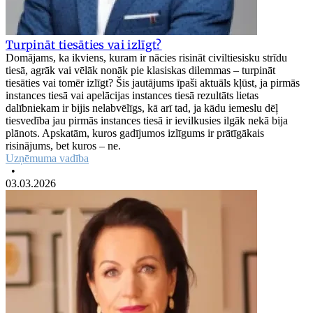
Turpināt tiesāties vai izlīgt?
Domājams, ka ikviens, kuram ir nācies risināt civiltiesisku strīdu
tiesā, agrāk vai vēlāk nonāk pie klasiskas dilemmas – turpināt
tiesāties vai tomēr izlīgt? Šis jautājums īpaši aktuāls kļūst, ja pirmās
instances tiesā vai apelācijas instances tiesā rezultāts lietas
dalībniekam ir bijis nelabvēlīgs, kā arī tad, ja kādu iemeslu dēļ
tiesvedība jau pirmās instances tiesā ir ievilkusies ilgāk nekā bija
plānots. Apskatām, kuros gadījumos izlīgums ir prātīgākais
risinājums, bet kuros – ne.
Uzņēmuma vadība
•
03.03.2026