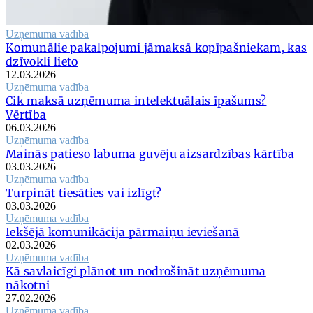
Uzņēmuma vadība
Komunālie pakalpojumi jāmaksā kopīpašniekam, kas
dzīvokli lieto
12.03.2026
Uzņēmuma vadība
Cik maksā uzņēmuma intelektuālais īpašums?
Vērtība
06.03.2026
Uzņēmuma vadība
Mainās patieso labuma guvēju aizsardzības kārtība
03.03.2026
Uzņēmuma vadība
Turpināt tiesāties vai izlīgt?
03.03.2026
Uzņēmuma vadība
Iekšējā komunikācija pārmaiņu ieviešanā
02.03.2026
Uzņēmuma vadība
Kā savlaicīgi plānot un nodrošināt uzņēmuma
nākotni
27.02.2026
Uzņēmuma vadība