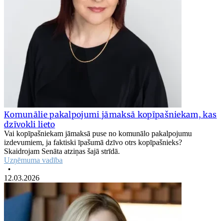
Komunālie pakalpojumi jāmaksā kopīpašniekam, kas
dzīvokli lieto
Vai kopīpašniekam jāmaksā puse no komunālo pakalpojumu
izdevumiem, ja faktiski īpašumā dzīvo otrs kopīpašnieks?
Skaidrojam Senāta atziņas šajā strīdā.
Uzņēmuma vadība
•
12.03.2026