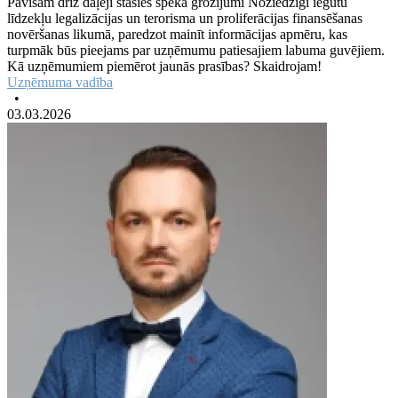
Pavisam drīz daļēji stāsies spēkā grozījumi Noziedzīgi iegūtu
līdzekļu legalizācijas un terorisma un proliferācijas finansēšanas
novēršanas likumā, paredzot mainīt informācijas apmēru, kas
turpmāk būs pieejams par uzņēmumu patiesajiem labuma guvējiem.
Kā uzņēmumiem piemērot jaunās prasības? Skaidrojam!
Uzņēmuma vadība
•
03.03.2026