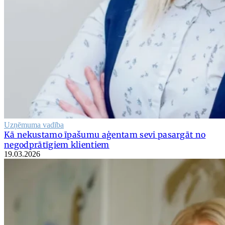
Uzņēmuma vadība
Kā nekustamo īpašumu aģentam sevi pasargāt no
negodprātīgiem klientiem
19.03.2026