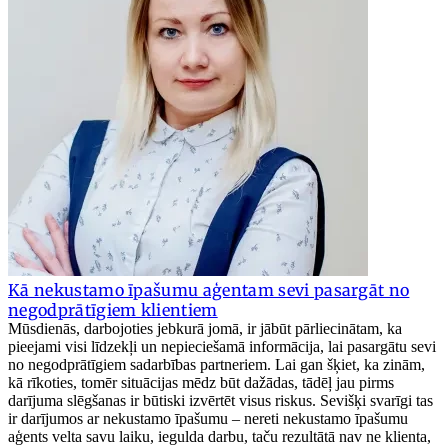
Kā nekustamo īpašumu aģentam sevi pasargāt no
negodprātīgiem klientiem
Mūsdienās, darbojoties jebkurā jomā, ir jābūt pārliecinātam, ka
pieejami visi līdzekļi un nepieciešamā informācija, lai pasargātu sevi
no negodprātīgiem sadarbības partneriem. Lai gan šķiet, ka zinām,
kā rīkoties, tomēr situācijas mēdz būt dažādas, tādēļ jau pirms
darījuma slēgšanas ir būtiski izvērtēt visus riskus. Sevišķi svarīgi tas
ir darījumos ar nekustamo īpašumu – nereti nekustamo īpašumu
aģents velta savu laiku, iegulda darbu, taču rezultātā nav ne klienta,