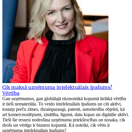
Cik maksā uzņēmuma intelektuālais īpašums?
Vērtība
Gan uzņēmumos, gan globālajā ekonomikā kopumā lielākā vērtība
ir tieši nemateriāla. To veido intelektuālais īpašums un citi aktīvi,
tostarp preču zīmes, dizainparaugi, patenti, autortiesību objekti, kā
arī komercnoslēpumi, zinātība, līgumi, datu kopas un digitālie aktīvi.
Tieši šie resursi nodrošina uzņēmuma priekšrocības un nosaka, cik
drošs un vērtīgs ir bizness kopumā. Kā noteikt, cik vērts ir
uzņēmuma intelektuālais īpašums?