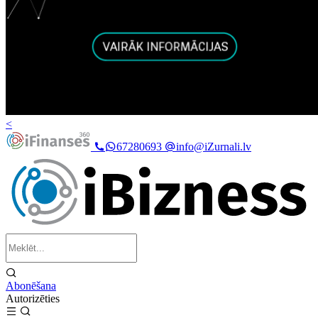
<
67280693
info@iZurnali.lv
Abonēšana
Autorizēties