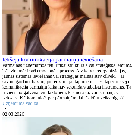
Iekšējā komunikācija pārmaiņu ieviešanā
Pārmaiņas uzņēmumos reti ir tikai strukturāls vai stratēģisks lēmums.
Tās vienmēr ir arī emocionāls process. Aiz katras reorganizācijas,
jaunas sistēmas ieviešanas vai stratēģijas maiņas stāv cilvēki – ar
savām gaidām, bažām, pieredzi un jautājumiem. Tieši tāpēc iekšējā
komunikācija pārmaiņu laikā nav sekundārs atbalsta instruments. Tā
ir viens no galvenajiem faktoriem, kas nosaka, vai pārmaiņas
izdosies. Kā komunicēt par pārmaiņām, lai tās būtu veiksmīgas?
Uzņēmuma vadība
•
02.03.2026