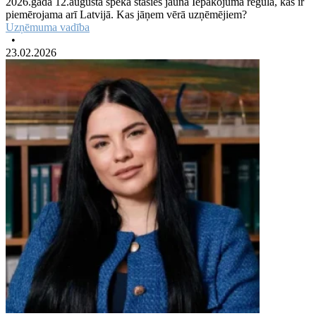
2026.gada 12.augustā spēkā stāsies jaunā Iepakojuma regula, kas ir
piemērojama arī Latvijā. Kas jāņem vērā uzņēmējiem?
Uzņēmuma vadība
•
23.02.2026