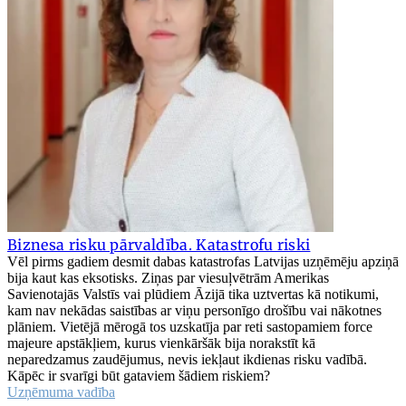
Biznesa risku pārvaldība. Katastrofu riski
Vēl pirms gadiem desmit dabas katastrofas Latvijas uzņēmēju apziņā
bija kaut kas eksotisks. Ziņas par viesuļvētrām Amerikas
Savienotajās Valstīs vai plūdiem Āzijā tika uztvertas kā notikumi,
kam nav nekādas saistības ar viņu personīgo drošību vai nākotnes
plāniem. Vietējā mērogā tos uzskatīja par reti sastopamiem force
majeure apstākļiem, kurus vienkāršāk bija norakstīt kā
neparedzamus zaudējumus, nevis iekļaut ikdienas risku vadībā.
Kāpēc ir svarīgi būt gataviem šādiem riskiem?
Uzņēmuma vadība