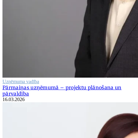
Uzņēmuma vadība
Pārmaiņas uzņēmumā – projektu plānošana un
pārvaldība
16.03.2026