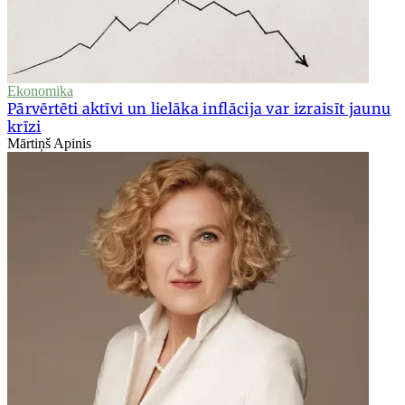
Ekonomika
Pārvērtēti aktīvi un lielāka inflācija var izraisīt jaunu
krīzi
Mārtiņš Apinis