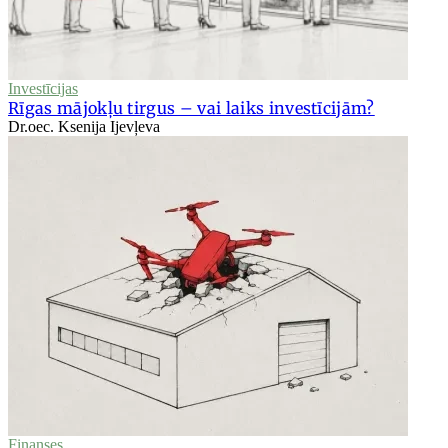
Investīcijas
Rīgas mājokļu tirgus – vai laiks investīcijām?
Dr.oec. Ksenija Ijevļeva
Finanses