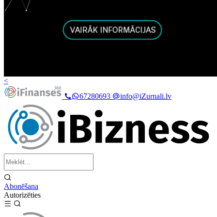
<
67280693
info@iZurnali.lv
Abonēšana
Autorizēties