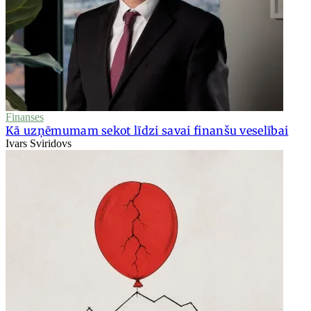
Finanses
Kā uzņēmumam sekot līdzi savai finanšu veselībai
Ivars Sviridovs