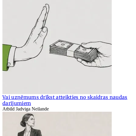
Vai uzņēmums drīkst atteikties no skaidras naudas
darījumiem
Atbild Jadviga Neilande