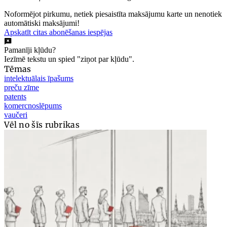
Noformējot pirkumu, netiek piesaistīta maksājumu karte un nenotiek
automātiski maksājumi!
Apskatīt citas abonēšanas iespējas
Pamanīji kļūdu?
Iezīmē tekstu un spied "ziņot par kļūdu".
Tēmas
intelektuālais īpašums
preču zīme
patents
komercnoslēpums
vaučeri
Vēl no šīs rubrikas