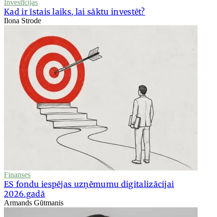
Investīcijas
Kad ir īstais laiks, lai sāktu investēt?
Ilona Strode
Finanses
ES fondu iespējas uzņēmumu digitalizācijai
2026.gadā
Armands Gūtmanis