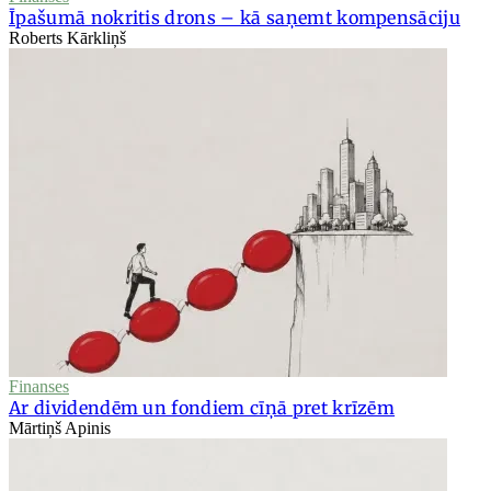
Īpašumā nokritis drons – kā saņemt kompensāciju
Roberts Kārkliņš
Finanses
Ar dividendēm un fondiem cīņā pret krīzēm
Mārtiņš Apinis