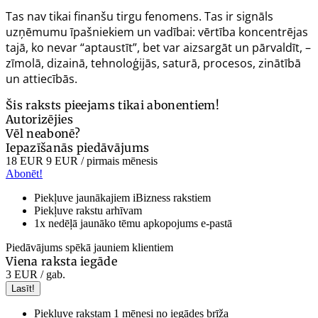
Tas nav tikai finanšu tirgu fenomens. Tas ir signāls
uzņēmumu īpašniekiem un vadībai: vērtība koncentrējas
tajā, ko nevar “aptaustīt”, bet var aizsargāt un pārvaldīt, –
zīmolā, dizainā, tehnoloģijās, saturā, procesos, zinātībā
un attiecībās.
Šis raksts pieejams tikai abonentiem!
Autorizējies
Vēl neabonē?
Iepazīšanās piedāvājums
18 EUR
9 EUR
/ pirmais mēnesis
Abonēt!
Piekļuve jaunākajiem iBizness rakstiem
Piekļuve rakstu arhīvam
1x nedēļā jaunāko tēmu apkopojums e-pastā
Piedāvājums spēkā jauniem klientiem
Viena raksta iegāde
3 EUR
/ gab.
Lasīt!
Piekļuve rakstam 1 mēnesi no iegādes brīža