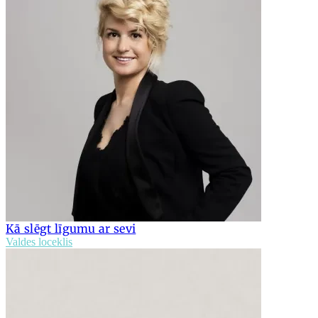
Kā slēgt līgumu ar sevi
Valdes loceklis