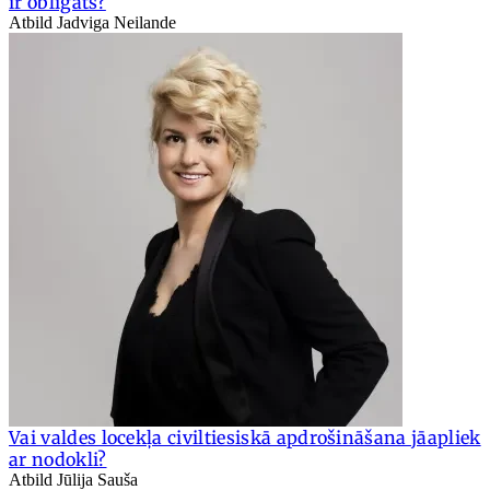
ir obligāts?
Atbild Jadviga Neilande
Vai valdes locekļa civiltiesiskā apdrošināšana jāapliek
ar nodokli?
Atbild Jūlija Sauša