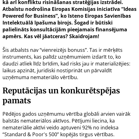
kā arī konfliktu risināšanas stratēģijas izstrādei.
Atbalstu nodrošina Eiropas Komisijas iniciatīva “Ideas
Powered for Business”, ko īsteno Eiropas Savienības
Intelektuālā īpašuma birojs. Šogad ir būtiski
palielināts konsultācijām pieejamais finansējuma
apmērs. Kas vēl jāatceras? Skaidrojam!
Šis atbalsts nav “vienreizējs bonuss”. Tas ir mērķēts
instruments, kas palīdz uzņēmumiem izdarīt to, ko
daudzi atliek līdz brīdim, kad risks jau ir materializējies:
laikus apzināt, juridiski nostiprināt un pārvaldīt
uzņēmuma nemateriālo vērtību.
Reputācijas un konkurētspējas
pamats
Pēdējos gados uzņēmumu vērtība globāli arvien vairāk
balstās nemateriālos aktīvos. Pētījumi liecina, ka
nemateriālie aktīvi veido aptuveni 92% no indeksa
“Standard & Poor's 500” kopējās tirgus vērtības.