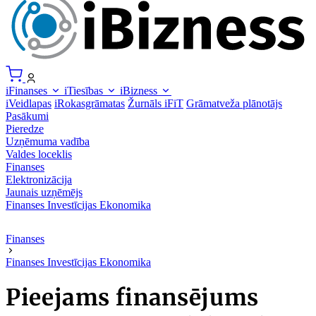
iFinanses
iTiesības
iBizness
iVeidlapas
iRokasgrāmatas
Žurnāls iFiT
Grāmatveža plānotājs
Pasākumi
Pieredze
Uzņēmuma vadība
Valdes loceklis
Finanses
Elektronizācija
Jaunais uzņēmējs
Finanses
Investīcijas
Ekonomika
Finanses
Finanses
Investīcijas
Ekonomika
Pieejams finansējums