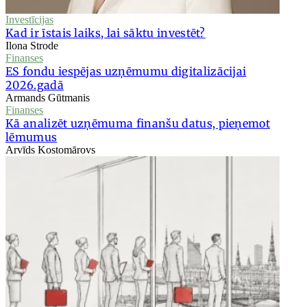
Investīcijas
Kad ir īstais laiks, lai sāktu investēt?
Ilona Strode
Finanses
ES fondu iespējas uzņēmumu digitalizācijai
2026.gadā
Armands Gūtmanis
Finanses
Kā analizēt uzņēmuma finanšu datus, pieņemot
lēmumus
Arvīds Kostomārovs