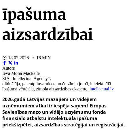
īpašuma
aizsardzībai
18.02.2026. • 16 MIN
Autors
Ieva Mona Mackaite
SIA "Intellectual Agency",
dibinātāja, patentpilnvarniece preču zīmju jomā, intelektuālā
īpašuma vērtētāja, zīmola aizsardzības eksperte,
intellectual.lv
2026.gadā Latvijas mazajiem un vidējiem
uzņēmumiem atkal ir iespēja saņemt Eiropas
Savienības mazo un vidējo uzņēmumu fonda
finansiālo atbalstu intelektuālā īpašuma
priekšizpētei, aizsardzības stratēģijai un reģistrācijai,