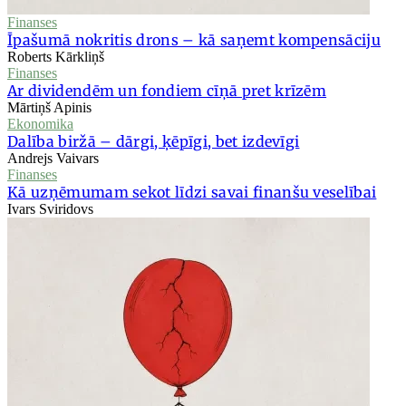
Finanses
Īpašumā nokritis drons – kā saņemt kompensāciju
Roberts Kārkliņš
Finanses
Ar dividendēm un fondiem cīņā pret krīzēm
Mārtiņš Apinis
Ekonomika
Dalība biržā – dārgi, ķēpīgi, bet izdevīgi
Andrejs Vaivars
Finanses
Kā uzņēmumam sekot līdzi savai finanšu veselībai
Ivars Sviridovs