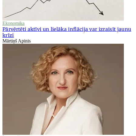
Ekonomika
Pārvērtēti aktīvi un lielāka inflācija var izraisīt jaunu
krīzi
Mārtiņš Apinis