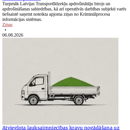
Turpmāk Latvijas Transportlīdzekļu apdrošinātāju birojs un
apdrošināšanas sabiedrības, kā arī operatīvās darbības subjekti varēs
tiešsaistē saņemt noteikta apjoma ziņas no Kriminālprocesa
informācijas sistēmas.
Ziņas
•
06.08.2026
Atvieglota lauksaimniecības kravu nogādāšana uz