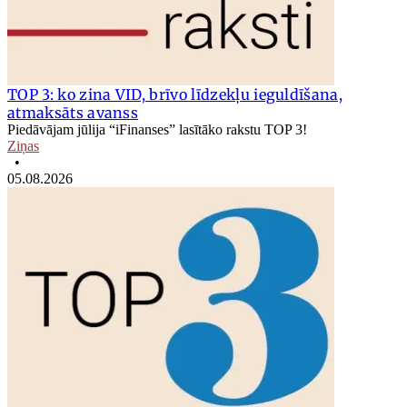
TOP 3: ko zina VID, brīvo līdzekļu ieguldīšana,
atmaksāts avanss
Piedāvājam jūlija “iFinanses” lasītāko rakstu TOP 3!
Ziņas
•
05.08.2026