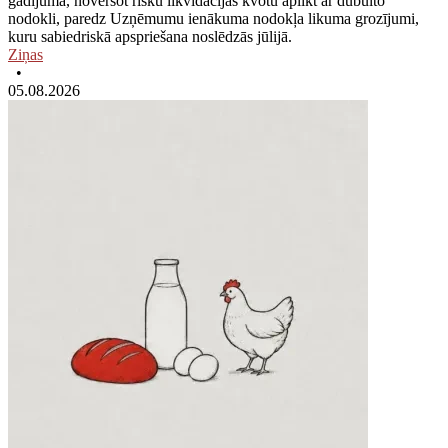
gadījumā, novēršot risku likvidācijas kvotu aplikt ar dubulto
nodokli, paredz Uzņēmumu ienākuma nodokļa likuma grozījumi,
kuru sabiedriskā apspriešana noslēdzās jūlijā.
Ziņas
•
05.08.2026