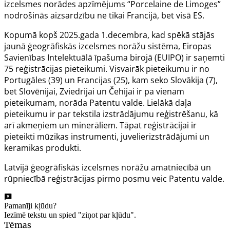
izcelsmes norādes apzīmējums “Porcelaine de Limoges”
nodrošinās aizsardzību ne tikai Francijā, bet visā ES.
Kopumā kopš 2025.gada 1.decembra, kad spēkā stājās
jaunā ģeogrāfiskās izcelsmes norāžu sistēma, Eiropas
Savienības Intelektuālā īpašuma birojā (EUIPO) ir saņemti
75 reģistrācijas pieteikumi. Visvairāk pieteikumu ir no
Portugāles (39) un Francijas (25), kam seko Slovākija (7),
bet Slovēnijai, Zviedrijai un Čehijai ir pa vienam
pieteikumam, norāda Patentu valde. Lielākā daļa
pieteikumu ir par tekstila izstrādājumu reģistrēšanu, kā
arī akmeņiem un minerāliem. Tāpat reģistrācijai ir
pieteikti mūzikas instrumenti, juvelierizstrādājumi un
keramikas produkti.
Latvijā ģeogrāfiskās izcelsmes norāžu amatniecībā un
rūpniecībā reģistrācijas pirmo posmu veic Patentu valde.
Pamanīji kļūdu?
Iezīmē tekstu un spied "ziņot par kļūdu".
Tēmas