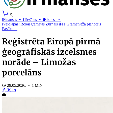
iFinanses
iTiesības
iBizness
iVeidlapas
iRokasgrāmatas
Žurnāls iFiT
Grāmatveža plānotājs
Pasākumi
Reģistrēta Eiropā pirmā
ģeogrāfiskās izcelsmes
norāde – Limožas
porcelāns
28.05.2026. • 1 MIN