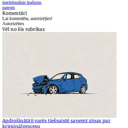
intelektuālais īpašums
patents
Komentāri
Lai komentētu, autorizējies!
Autorizēties
Vēl no šīs rubrikas
Apdrošinātāji varēs tiešsaistē saņemt ziņas par
kriminālprocesu