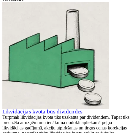
Likvidācijas kvota būs dividendes
Turpmāk likvidācijas kvota tiks uzskatīta par dividendēm. Tāpat tiks
precizēta ar uzņēmumu ienākuma nodokli apliekamā peļņa
likvidācijas gadījumā, akciju atpirkšanas un tirgus cenas korekcijas