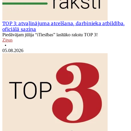
TOP 3: atvaļinājuma atcelšana, darbinieka atbildība,
oficiālā saziņa
Piedāvājam jūlija “iTiesības” lasītāko rakstu TOP 3!
Ziņas
•
05.08.2026