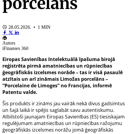
porcelāns
28.05.2026. • 1 MIN
Autors
iFinanses 360
Eiropas Savienības Intelektuālā īpašuma birojā
reģistrēta pirmā amatniecības un rūpniecības
ģeogrāfiskās izcelsmes norāde – tas ir visā pasaulē
atzītais un arī zināmais Limožas porcelāns –
“Porcelaine de Limoges” no Francijas, informē
Patentu valde.
Šis produkts ir zināms jau vairāk nekā divus gadsimtus
un šajā laikā ir spējis saglabāt savu autentiskumu.
Atbilstoši jaunajam Eiropas Savienības (ES) tiesiskajam
regulējumam amatniecības un rūpniecības ražojumu
ģeogrāfiskās izcelsmes norāžu jomā ģeogrāfiskās