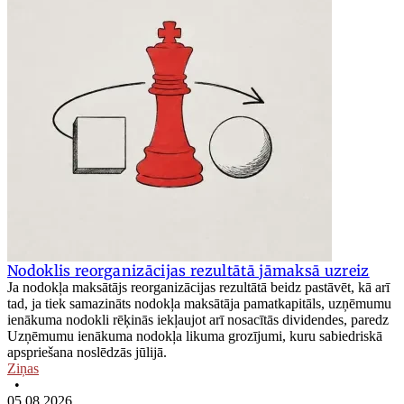
Nodoklis reorganizācijas rezultātā jāmaksā uzreiz
Ja nodokļa maksātājs reorganizācijas rezultātā beidz pastāvēt, kā arī
tad, ja tiek samazināts nodokļa maksātāja pamatkapitāls, uzņēmumu
ienākuma nodokli rēķinās iekļaujot arī nosacītās dividendes, paredz
Uzņēmumu ienākuma nodokļa likuma grozījumi, kuru sabiedriskā
apspriešana noslēdzās jūlijā.
Ziņas
•
05.08.2026