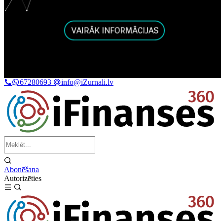
67280693
info@iZurnali.lv
Abonēšana
Autorizēties