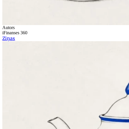
Autors
iFinanses 360
Ziņas