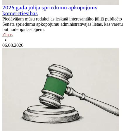
2026.gada jūlija spriedumu apkopojums
komerctiesībās
Piedāvājam mūsu redakcijas ieskatā interesantāko jūlijā publicēto
Senāta spriedumu apkopojumu administratīvajās lietās, kas varētu
būt noderīgs lasītājiem.
Ziņas
•
06.08.2026