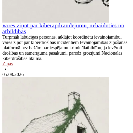
Varēs ziņot par kiberapdraudējumu, nebaidoties no
atbildības
Turpmāk labticīgas personas, atklājot koordinētu ievainojamību,
varēs ziņot par kiberdrošības incidentiem Ievainojamības ziņošanas
platformā bez bažām par iespējamu kriminālatbildību, ja ievēroti
drošības un samērīguma pasākumi, paredz grozījumi Nacionālās
kiberdrošības likumā.
Ziņas
•
05.08.2026