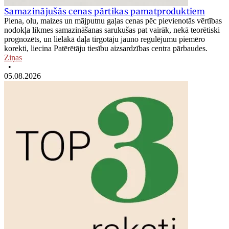
Samazinājušās cenas pārtikas pamatproduktiem
Piena, olu, maizes un mājputnu gaļas cenas pēc pievienotās vērtības
nodokļa likmes samazināšanas sarukušas pat vairāk, nekā teorētiski
prognozēts, un lielākā daļa tirgotāju jauno regulējumu piemēro
korekti, liecina Patērētāju tiesību aizsardzības centra pārbaudes.
Ziņas
•
05.08.2026