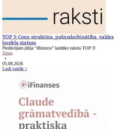
TOP 3: Cenu struktūra, pašnodarbinātība, valdes
locekļa statuss
Piedāvājam jūlija “iBizness” lasītāko rakstu TOP 3!
Ziņas
•
05.08.2026
Lasīt vairāk >