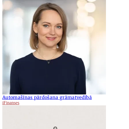
Automašīnas pārdošana grāmatvedībā
iFinanses