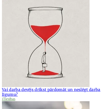
Vai darba devējs drīkst pārdomāt un neslēgt darba
līgumu?
iTiesības