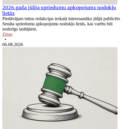
2026.gada jūlija spriedumu apkopojums nodokļu
lietās
Piedāvājam mūsu redakcijas ieskatā interesantāko jūlijā publicēto
Senāta spriedumu apkopojumu nodokļu lietās, kas varētu būt
noderīgs lasītājiem.
Ziņas
•
06.08.2026