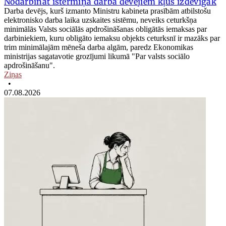
Nodarbināt īstermiņā darba devējiem kļūs izdevīgāk
Darba devējs, kurš izmanto Ministru kabineta prasībām atbilstošu
elektronisko darba laika uzskaites sistēmu, neveiks ceturkšņa
minimālās Valsts sociālās apdrošināšanas obligātās iemaksas par
darbiniekiem, kuru obligāto iemaksu objekts ceturksnī ir mazāks par
trim minimālajām mēneša darba algām, paredz Ekonomikas
ministrijas sagatavotie grozījumi likumā "Par valsts sociālo
apdrošināšanu".
Ziņas
•
07.08.2026