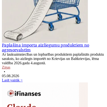
Paplašina importa aizliegumu produktiem no
agresorvalstīm
Ar lauksaimniecības un lopbarības produktiem paplašināts produktu
saraksts, ko aizliegts importēt no Krievijas un Baltkrievijas, lēma
valdība 2026.gada 4.augustā.
Ziņas
•
05.08.2026
Lasīt vairāk >