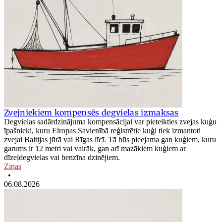
Zvejniekiem kompensēs degvielas izmaksas
Degvielas sadārdzinājuma kompensācijai var pieteikties zvejas kuģu
īpašnieki, kuru Eiropas Savienībā reģistrētie kuģi tiek izmantoti
zvejai Baltijas jūrā vai Rīgas līcī. Tā būs pieejama gan kuģiem, kuru
garums ir 12 metri vai vairāk, gan arī mazākiem kuģiem ar
dīzeļdegvielas vai benzīna dzinējiem.
Ziņas
•
06.08.2026