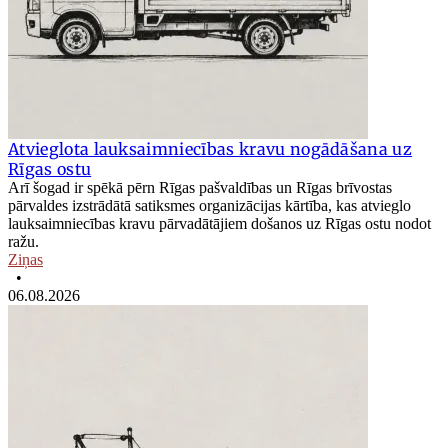
Atvieglota lauksaimniecības kravu nogādāšana uz
Rīgas ostu
Arī šogad ir spēkā pērn Rīgas pašvaldības un Rīgas brīvostas
pārvaldes izstrādātā satiksmes organizācijas kārtība, kas atvieglo
lauksaimniecības kravu pārvadātājiem došanos uz Rīgas ostu nodot
ražu.
Ziņas
•
06.08.2026