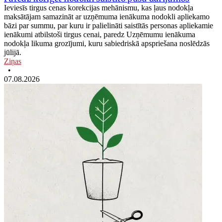
Ieviesīs tirgus cenas korekcijas mehānismu, kas ļaus nodokļa
maksātājam samazināt ar uzņēmuma ienākuma nodokli apliekamo
bāzi par summu, par kuru ir palielināti saistītās personas apliekamie
ienākumi atbilstoši tirgus cenai, paredz Uzņēmumu ienākuma
nodokļa likuma grozījumi, kuru sabiedriskā apspriešana noslēdzās
jūlijā.
Ziņas
•
07.08.2026