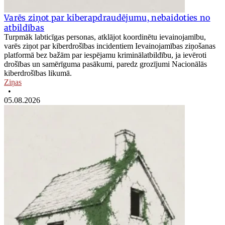
Varēs ziņot par kiberapdraudējumu, nebaidoties no
atbildības
Turpmāk labticīgas personas, atklājot koordinētu ievainojamību,
varēs ziņot par kiberdrošības incidentiem Ievainojamības ziņošanas
platformā bez bažām par iespējamu kriminālatbildību, ja ievēroti
drošības un samērīguma pasākumi, paredz grozījumi Nacionālās
kiberdrošības likumā.
Ziņas
•
05.08.2026