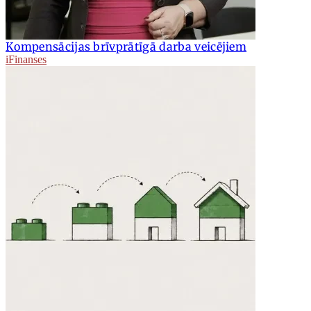
Kompensācijas brīvprātīgā darba veicējiem
iFinanses