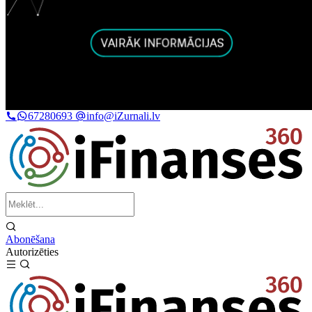
67280693
info@iZurnali.lv
Abonēšana
Autorizēties