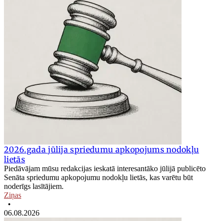
2026.gada jūlija spriedumu apkopojums nodokļu
lietās
Piedāvājam mūsu redakcijas ieskatā interesantāko jūlijā publicēto
Senāta spriedumu apkopojumu nodokļu lietās, kas varētu būt
noderīgs lasītājiem.
Ziņas
•
06.08.2026