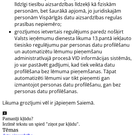
līdzīgi tiesību aizsardzības līdzekļi kā fiziskām
personām, bet šaurākā apjomā, jo juridiskajām
personām Vispārīgās datu aizsardzības regulas
prasības nepiemēro;
grozījumos ietvertais regulējums paredz nošķirt
Valsts ieņēmumu dienesta likuma 13.pantā iekļauto
tiesisko regulējumu par personas datu profilēšanu
un automatizētu lēmumu pieņemšanu
administratīvajā procesā VID informācijas sistēmās,
jo var pastāvēt gadījumi, kad tiek veikta datu
profilēšana bez lēmuma pieņemšanas. Tāpat
automatizēti lēmumi var tikt pieņemti gan
izmantojot personas datu profilēšanu, gan bez
personas datu profilēšanas.
Likuma grozījumi vēl ir jāpieņem Saiemā.
Pamanīji kļūdu?
Iezīmē tekstu un spied "ziņot par kļūdu".
Tēmas