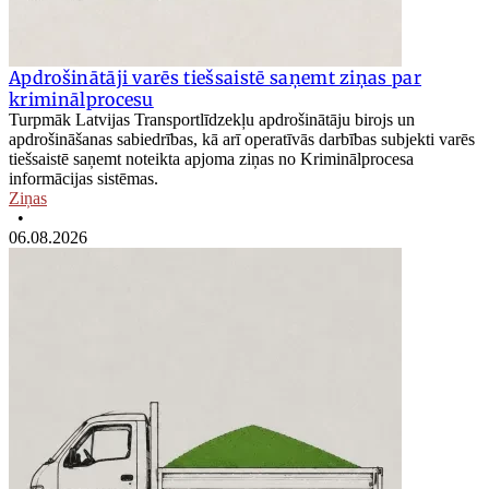
Apdrošinātāji varēs tiešsaistē saņemt ziņas par
kriminālprocesu
Turpmāk Latvijas Transportlīdzekļu apdrošinātāju birojs un
apdrošināšanas sabiedrības, kā arī operatīvās darbības subjekti varēs
tiešsaistē saņemt noteikta apjoma ziņas no Kriminālprocesa
informācijas sistēmas.
Ziņas
•
06.08.2026