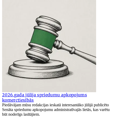
2026.gada jūlija spriedumu apkopojums
komerctiesībās
Piedāvājam mūsu redakcijas ieskatā interesantāko jūlijā publicēto
Senāta spriedumu apkopojumu administratīvajās lietās, kas varētu
būt noderīgs lasītājiem.