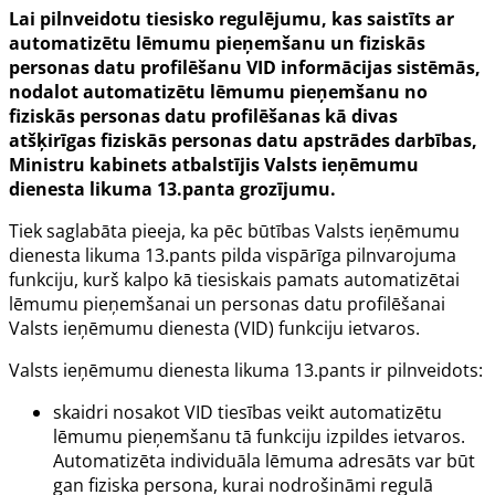
Lai pilnveidotu tiesisko regulējumu, kas saistīts ar
automatizētu lēmumu pieņemšanu un fiziskās
personas datu profilēšanu VID informācijas sistēmās,
nodalot automatizētu lēmumu pieņemšanu no
fiziskās personas datu profilēšanas kā divas
atšķirīgas fiziskās personas datu apstrādes darbības,
Ministru kabinets atbalstījis Valsts ieņēmumu
dienesta likuma 13.panta grozījumu.
Tiek saglabāta pieeja, ka pēc būtības Valsts ieņēmumu
dienesta likuma 13.pants pilda vispārīga pilnvarojuma
funkciju, kurš kalpo kā tiesiskais pamats automatizētai
lēmumu pieņemšanai un personas datu profilēšanai
Valsts ieņēmumu dienesta (VID) funkciju ietvaros.
Valsts ieņēmumu dienesta likuma 13.pants ir pilnveidots:
skaidri nosakot VID tiesības veikt automatizētu
lēmumu pieņemšanu tā funkciju izpildes ietvaros.
Automatizēta individuāla lēmuma adresāts var būt
gan fiziska persona, kurai nodrošināmi regulā