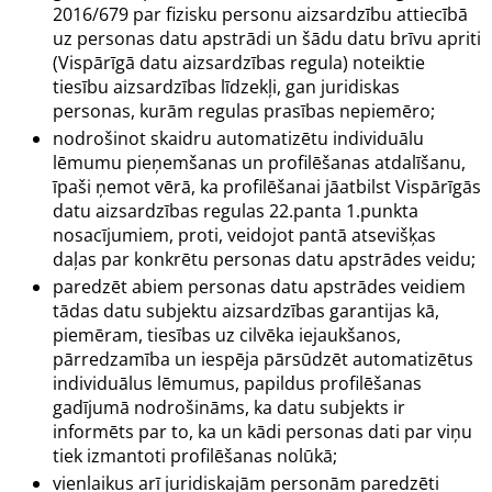
2016/679 par fizisku personu aizsardzību attiecībā
uz personas datu apstrādi un šādu datu brīvu apriti
(Vispārīgā datu aizsardzības regula) noteiktie
tiesību aizsardzības līdzekļi, gan juridiskas
personas, kurām regulas prasības nepiemēro;
nodrošinot skaidru automatizētu individuālu
lēmumu pieņemšanas un profilēšanas atdalīšanu,
īpaši ņemot vērā, ka profilēšanai jāatbilst Vispārīgās
datu aizsardzības regulas 22.panta 1.punkta
nosacījumiem, proti, veidojot pantā atsevišķas
daļas par konkrētu personas datu apstrādes veidu;
paredzēt abiem personas datu apstrādes veidiem
tādas datu subjektu aizsardzības garantijas kā,
piemēram, tiesības uz cilvēka iejaukšanos,
pārredzamība un iespēja pārsūdzēt automatizētus
individuālus lēmumus, papildus profilēšanas
gadījumā nodrošināms, ka datu subjekts ir
informēts par to, ka un kādi personas dati par viņu
tiek izmantoti profilēšanas nolūkā;
vienlaikus arī juridiskajām personām paredzēti