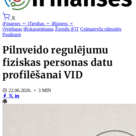
iFinanses
iTiesības
iBizness
iVeidlapas
iRokasgrāmatas
Žurnāls iFiT
Grāmatveža plānotājs
Pasākumi
Pilnveido regulējumu
fiziskas personas datu
profilēšanai VID
22.06.2026. • 3 MIN