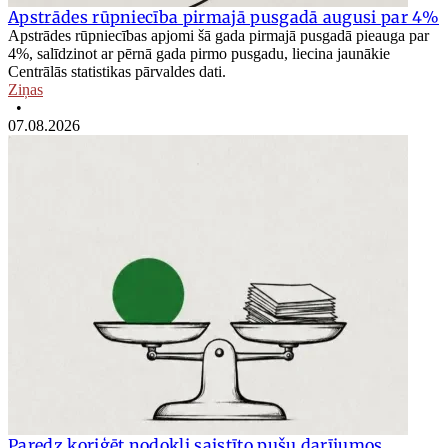
Apstrādes rūpniecība pirmajā pusgadā augusi par 4%
Apstrādes rūpniecības apjomi šā gada pirmajā pusgadā pieauga par
4%, salīdzinot ar pērnā gada pirmo pusgadu, liecina jaunākie
Centrālās statistikas pārvaldes dati.
Ziņas
•
07.08.2026
Paredz koriģēt nodokli saistīto pušu darījumos