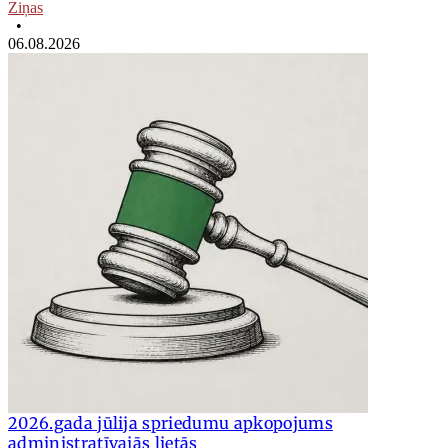
Ziņas
•
06.08.2026
2026.gada jūlija spriedumu apkopojums
administratīvajās lietās