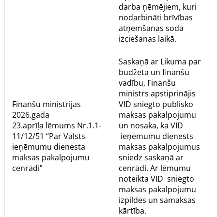
darba ņēmējiem, kuri
nodarbināti brīvības
atņemšanas soda
izciešanas laikā.
Saskaņā ar
Likuma par
budžeta un finanšu
vadību
, Finanšu
ministrs apstiprinājis
Finanšu ministrijas
VID sniegto publisko
2026.gada
maksas pakalpojumu
23.aprīļa
lēmums
Nr.1.1-
un nosaka, ka VID
11/12/51 “Par Valsts
ieņēmumu dienests
ieņēmumu dienesta
maksas pakalpojumus
maksas pakalpojumu
sniedz saskaņā ar
cenrādi”
cenrādi. Ar lēmumu
noteikta VID sniegto
maksas pakalpojumu
izpildes un samaksas
kārtība.