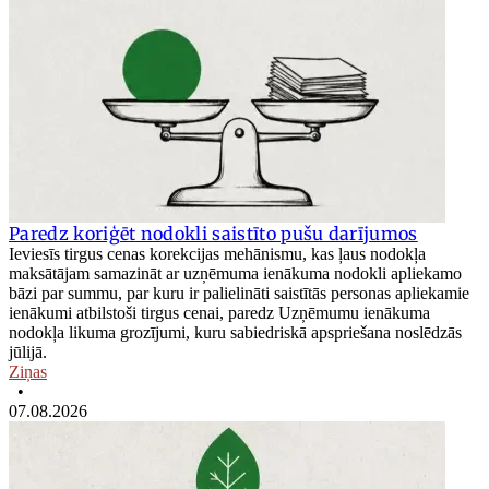
Paredz koriģēt nodokli saistīto pušu darījumos
Ieviesīs tirgus cenas korekcijas mehānismu, kas ļaus nodokļa
maksātājam samazināt ar uzņēmuma ienākuma nodokli apliekamo
bāzi par summu, par kuru ir palielināti saistītās personas apliekamie
ienākumi atbilstoši tirgus cenai, paredz Uzņēmumu ienākuma
nodokļa likuma grozījumi, kuru sabiedriskā apspriešana noslēdzās
jūlijā.
Ziņas
•
07.08.2026