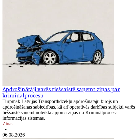
Apdrošinātāji varēs tiešsaistē saņemt ziņas par
kriminālprocesu
Turpmāk Latvijas Transportlīdzekļu apdrošinātāju birojs un
apdrošināšanas sabiedrības, kā arī operatīvās darbības subjekti varēs
tiešsaistē saņemt noteikta apjoma ziņas no Kriminālprocesa
informācijas sistēmas.
Ziņas
•
06.08.2026