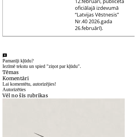
12.februārī, publicēta
oficiālajā izdevumā
“Latvijas Vēstnesis”
Nr.40 2026.gada
26.februārī).
Pamanīji kļūdu?
Iezīmē tekstu un spied "ziņot par kļūdu".
Tēmas
Komentāri
Lai komentētu, autorizējies!
Autorizēties
Vēl no šīs rubrikas