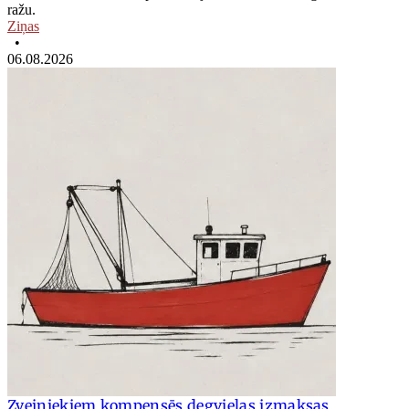
ražu.
Ziņas
•
06.08.2026
Zvejniekiem kompensēs degvielas izmaksas