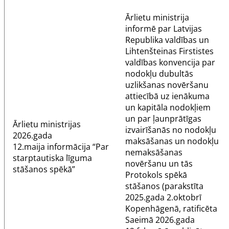
Ārlietu ministrija
informē par Latvijas
Republika valdības un
Lihtenšteinas Firstistes
valdības konvencija par
nodokļu dubultās
uzlikšanas novēršanu
attiecībā uz ienākuma
un kapitāla nodokļiem
un par ļaunprātīgas
Ārlietu ministrijas
izvairīšanās no nodokļu
2026.gada
maksāšanas un nodokļu
12.maija
informācija
“Par
nemaksāšanas
starptautiska līguma
novēršanu un tās
stāšanos spēkā”
Protokols spēkā
stāšanos (parakstīta
2025.gada 2.oktobrī
Kopenhāgenā, ratificēta
Saeimā 2026.gada