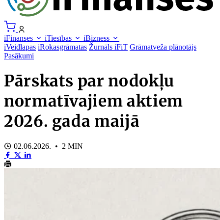
iFinanses
iTiesības
iBizness
iVeidlapas
iRokasgrāmatas
Žurnāls iFiT
Grāmatveža plānotājs
Pasākumi
Pārskats par nodokļu
normatīvajiem aktiem
2026. gada maijā
02.06.2026. • 2 MIN