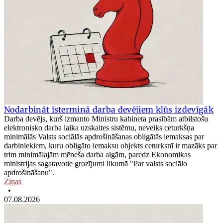
Nodarbināt īstermiņā darba devējiem kļūs izdevīgāk
Darba devējs, kurš izmanto Ministru kabineta prasībām atbilstošu
elektronisko darba laika uzskaites sistēmu, neveiks ceturkšņa
minimālās Valsts sociālās apdrošināšanas obligātās iemaksas par
darbiniekiem, kuru obligāto iemaksu objekts ceturksnī ir mazāks par
trim minimālajām mēneša darba algām, paredz Ekonomikas
ministrijas sagatavotie grozījumi likumā "Par valsts sociālo
apdrošināšanu".
Ziņas
•
07.08.2026