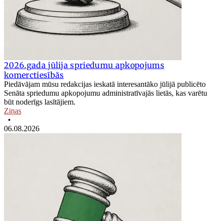
2026.gada jūlija spriedumu apkopojums
komerctiesībās
Piedāvājam mūsu redakcijas ieskatā interesantāko jūlijā publicēto
Senāta spriedumu apkopojumu administratīvajās lietās, kas varētu
būt noderīgs lasītājiem.
Ziņas
•
06.08.2026