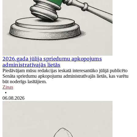
2026.gada jūlija spriedumu apkopojums
administratīvajās lietās
Piedāvājam mūsu redakcijas ieskatā interesantāko jūlijā publicēto
Senāta spriedumu apkopojumu administratīvajās lietās, kas varētu
būt noderīgs lasītājiem.
Ziņas
•
06.08.2026