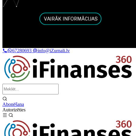
67280693
info@iZurnali.lv
Abonēšana
Autorizēties