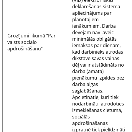
(VID) elektroniskās
deklarēšanas sistēmā
apliecinājums par
plānotajiem
ienākumiem. Darba
devējam nav jāveic
Grozījumi
likumā
“Par
minimālās obligātās
valsts sociālo
iemaksas par dienām,
apdrošināšanu”
kad darbinieks atrodas
dīkstāvē savas vainas
dēļ vai ir atstādināts no
darba (amata)
pienākumu izpildes bez
darba algas
saglabāšanas.
Apcietinātie, kuri tiek
nodarbināti, atrodoties
izmeklēšanas cietumā,
sociālās
apdrošināšanas
izpratnē tiek pielīdzināti