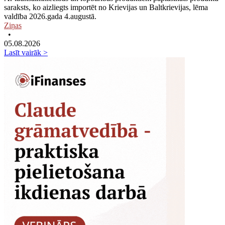
saraksts, ko aizliegts importēt no Krievijas un Baltkrievijas, lēma
valdība 2026.gada 4.augustā.
Ziņas
•
05.08.2026
Lasīt vairāk >