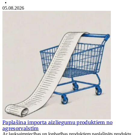
•
05.08.2026
Paplašina importa aizliegumu produktiem no
agresorvalstīm
Ar lauksaimniecības un lopbarības produktiem paplašināts produktu