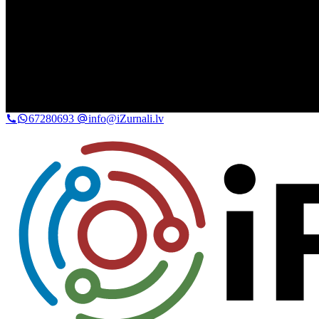
67280693
info@iZurnali.lv