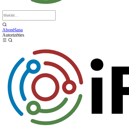
Abonēšana
Autorizēties