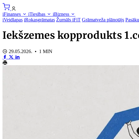
iFinanses
iTiesības
iBizness
iVeidlapas
iRokasgrāmatas
Žurnāls iFiT
Grāmatveža plānotājs
Pasāk
Iekšzemes kopprodukts 1.c
29.05.2026. • 1 MIN