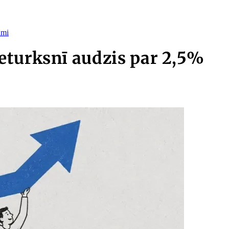
umi
eturksnī audzis par 2,5%