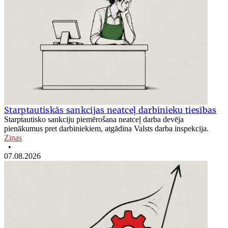
Starptautiskās sankcijas neatceļ darbinieku tiesības
Starptautisko sankciju piemērošana neatceļ darba devēja
pienākumus pret darbiniekiem, atgādina Valsts darba inspekcija.
Ziņas
•
07.08.2026