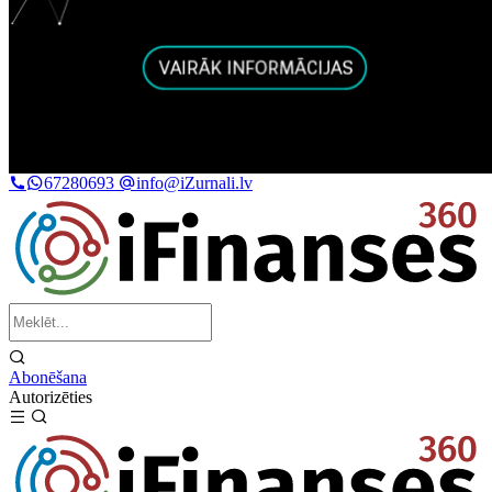
67280693
info@iZurnali.lv
Abonēšana
Autorizēties