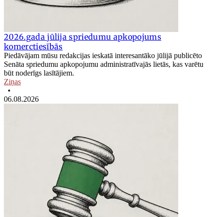
2026.gada jūlija spriedumu apkopojums
komerctiesībās
Piedāvājam mūsu redakcijas ieskatā interesantāko jūlijā publicēto
Senāta spriedumu apkopojumu administratīvajās lietās, kas varētu
būt noderīgs lasītājiem.
Ziņas
•
06.08.2026