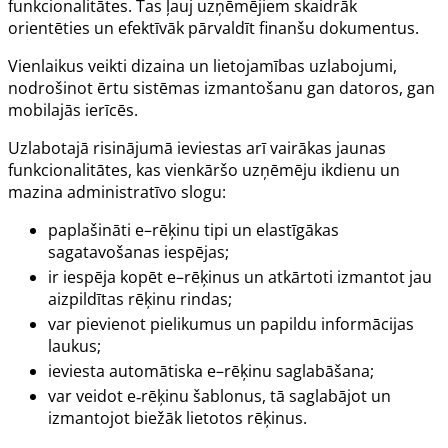
funkcionalitātes. Tas ļauj uzņēmējiem skaidrāk
orientēties un efektīvāk pārvaldīt finanšu dokumentus.
Vienlaikus veikti dizaina un lietojamības uzlabojumi,
nodrošinot ērtu sistēmas izmantošanu gan datoros, gan
mobilajās ierīcēs.
Uzlabotajā risinājumā ieviestas arī vairākas jaunas
funkcionalitātes, kas vienkāršo uzņēmēju ikdienu un
mazina administratīvo slogu:
paplašināti e–rēķinu tipi un elastīgākas
sagatavošanas iespējas;
ir iespēja kopēt e–rēķinus un atkārtoti izmantot jau
aizpildītas rēķinu rindas;
var pievienot pielikumus un papildu informācijas
laukus;
ieviesta automātiska e–rēķinu saglabāšana;
var veidot e‑rēķinu šablonus, tā saglabājot un
izmantojot biežāk lietotos rēķinus.