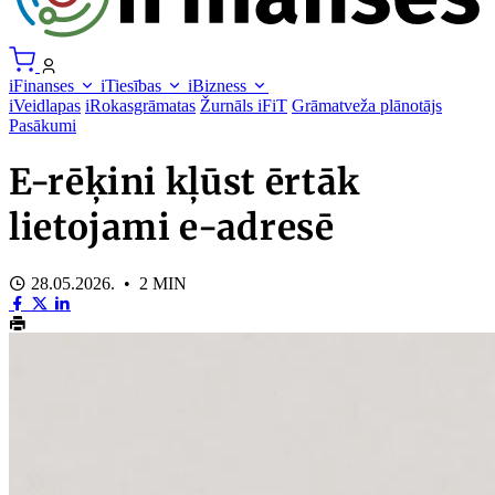
iFinanses
iTiesības
iBizness
iVeidlapas
iRokasgrāmatas
Žurnāls iFiT
Grāmatveža plānotājs
Pasākumi
E-rēķini kļūst ērtāk
lietojami e-adresē
28.05.2026. • 2 MIN