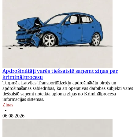
Apdrošinātāji varēs tiešsaistē saņemt ziņas par
kriminālprocesu
Turpmāk Latvijas Transportlīdzekļu apdrošinātāju birojs un
apdrošināšanas sabiedrības, kā arī operatīvās darbības subjekti varēs
tiešsaistē saņemt noteikta apjoma ziņas no Kriminālprocesa
informācijas sistēmas.
Ziņas
•
06.08.2026