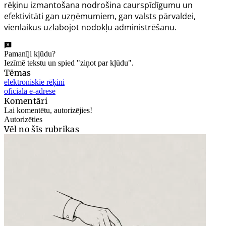
rēķinu izmantošana nodrošina caurspīdīgumu un
efektivitāti gan uzņēmumiem, gan valsts pārvaldei,
vienlaikus uzlabojot nodokļu administrēšanu.
Pamanīji kļūdu?
Iezīmē tekstu un spied "ziņot par kļūdu".
Tēmas
elektroniskie rēķini
oficiālā e-adrese
Komentāri
Lai komentētu, autorizējies!
Autorizēties
Vēl no šīs rubrikas