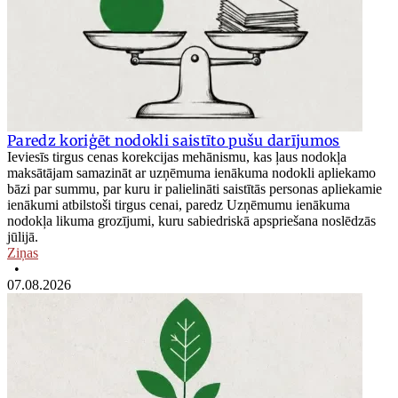
Paredz koriģēt nodokli saistīto pušu darījumos
Ieviesīs tirgus cenas korekcijas mehānismu, kas ļaus nodokļa
maksātājam samazināt ar uzņēmuma ienākuma nodokli apliekamo
bāzi par summu, par kuru ir palielināti saistītās personas apliekamie
ienākumi atbilstoši tirgus cenai, paredz Uzņēmumu ienākuma
nodokļa likuma grozījumi, kuru sabiedriskā apspriešana noslēdzās
jūlijā.
Ziņas
•
07.08.2026