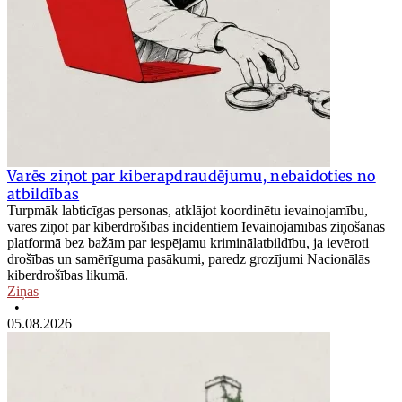
Varēs ziņot par kiberapdraudējumu, nebaidoties no
atbildības
Turpmāk labticīgas personas, atklājot koordinētu ievainojamību,
varēs ziņot par kiberdrošības incidentiem Ievainojamības ziņošanas
platformā bez bažām par iespējamu kriminālatbildību, ja ievēroti
drošības un samērīguma pasākumi, paredz grozījumi Nacionālās
kiberdrošības likumā.
Ziņas
•
05.08.2026