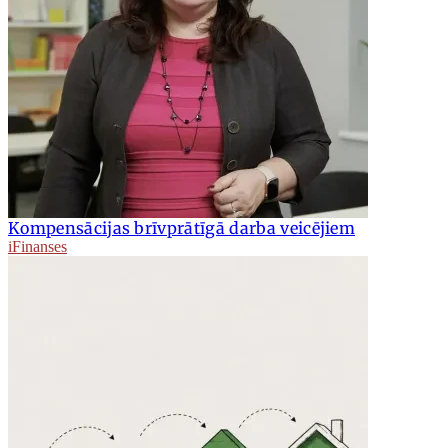
Kompensācijas brīvprātīgā darba veicējiem
iFinanses