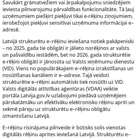
Savukārt grāmatvežiem vai ārpakalpojumu sniedzējiem
ieviesta pilnvarojumu pārvaldības funkcionalitāte. Tā ļauj
uzņēmumiem piešķirt piekļuvi tikai e‑rēķinu ziņojumiem,
ierobežojot piekļuvi sensitīvai uzņēmuma informācijai e–
adresē.
Latvijā strukturētu e–rēķinu ieviešana notiek pakāpeniski
– no 2025. gada tie obligāti ir jālieto norēķinos ar valsts
un pašvaldību iestādēm, bet no 2026. gada strukturētie
e-rēķini obligāti ir jānosūta uz Valsts ieņēmumu dienestu
(VID). Viens no populārākajiem e–rēķina izrakstīšanas un
nosūtīšanas kanāliem ir e–adrese. Tajā veidoti
strukturētie e–rēķini automātiski tiek nosūtīti uz VID.
Valsts digitālās attīstības aģentūras (VDAA) veiktie
portāla Latvija.gov.lv uzlabojumi piedāvā uzņēmējiem
pārskatāmāku un efektīvāku elektronisko rēķinu apriti un
sekmē pāreju uz strukturētu e–rēķinu obligātu
izmantošanu Latvijā.
E–rēķinu risinājuma pilnveide ir būtisks solis vienotas
digitālās rēķinu aprites ieviešanā Latvijā. Strukturētu e–