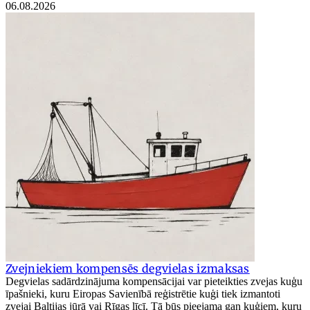
06.08.2026
Zvejniekiem kompensēs degvielas izmaksas
Degvielas sadārdzinājuma kompensācijai var pieteikties zvejas kuģu
īpašnieki, kuru Eiropas Savienībā reģistrētie kuģi tiek izmantoti
zvejai Baltijas jūrā vai Rīgas līcī. Tā būs pieejama gan kuģiem, kuru