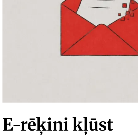
E-rēķini kļūst