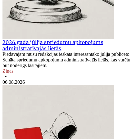
2026.gada jūlija spriedumu apkopojums
administratīvajās lietās
Piedāvājam mūsu redakcijas ieskatā interesantāko jūlijā publicēto
Senāta spriedumu apkopojumu administratīvajās lietās, kas varētu
būt noderīgs lasītājiem.
Ziņas
•
06.08.2026