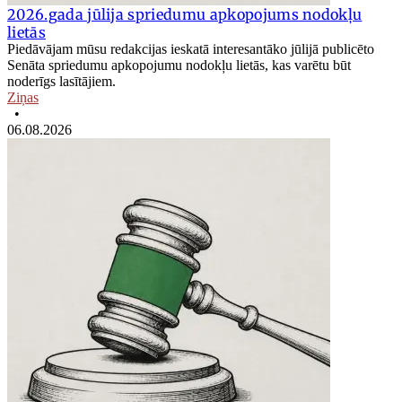
2026.gada jūlija spriedumu apkopojums nodokļu
lietās
Piedāvājam mūsu redakcijas ieskatā interesantāko jūlijā publicēto
Senāta spriedumu apkopojumu nodokļu lietās, kas varētu būt
noderīgs lasītājiem.
Ziņas
•
06.08.2026