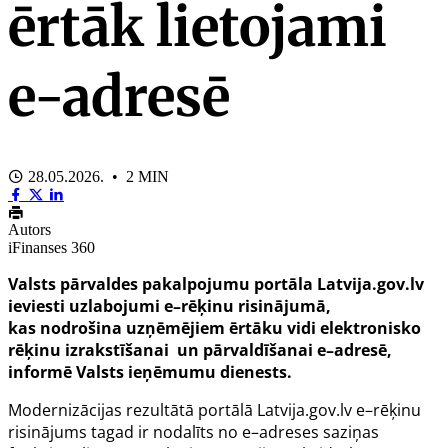
ērtāk lietojami
e-adresē
28.05.2026. • 2 MIN
Autors
iFinanses 360
Valsts pārvaldes pakalpojumu portāla Latvija.gov.lv
ieviesti uzlabojumi e–rēķinu risinājumā,
kas nodrošina uzņēmējiem ērtāku vidi elektronisko
rēķinu izrakstīšanai un pārvaldīšanai e–adresē,
informē Valsts ieņēmumu dienests.
Modernizācijas rezultātā portālā Latvija.gov.lv e–rēķinu
risinājums tagad ir nodalīts no e–adreses saziņas