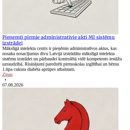
Pieņemti pirmie administratīvie akti MI sistēmu
izstrādei
Mākslīgā intelekta centrs ir pieņēmis administratīvos aktus, kas
nosaka nosacījumus divu Latvijā izstrādātu mākslīgā intelekta
sistēmu izstrādei un pārbaudei kontrolētā vidē kompetento iestāžu
uzraudzībā. Risinājumi paredzēti pirmsskolas izglītībai un bērnu
1.tipa cukura diabēta aprūpes atbalstam.
Ziņas
•
07.08.2026