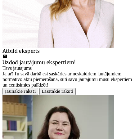
Atbild eksperts
Uzdod jautājumu ekspertiem!
Tavs jautājums
Ja arī Tu savā darbā esi saskāries ar neskaidriem jautājumiem
normatīvo aktu piemērošanā, sūti savu jautājumu mūsu ekspertiem
un centīsimies palīdzēt!
Jaunākie raksti
Lasītākie raksti