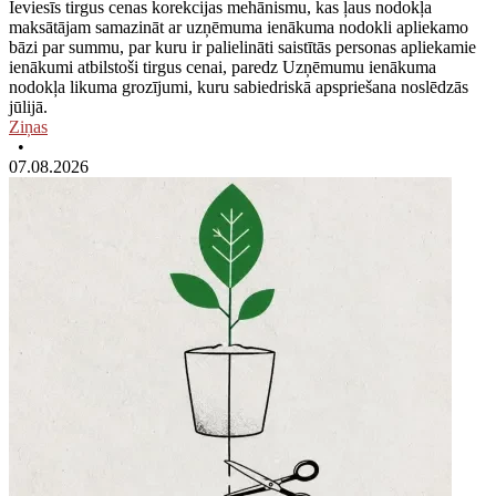
Ieviesīs tirgus cenas korekcijas mehānismu, kas ļaus nodokļa
maksātājam samazināt ar uzņēmuma ienākuma nodokli apliekamo
bāzi par summu, par kuru ir palielināti saistītās personas apliekamie
ienākumi atbilstoši tirgus cenai, paredz Uzņēmumu ienākuma
nodokļa likuma grozījumi, kuru sabiedriskā apspriešana noslēdzās
jūlijā.
Ziņas
•
07.08.2026