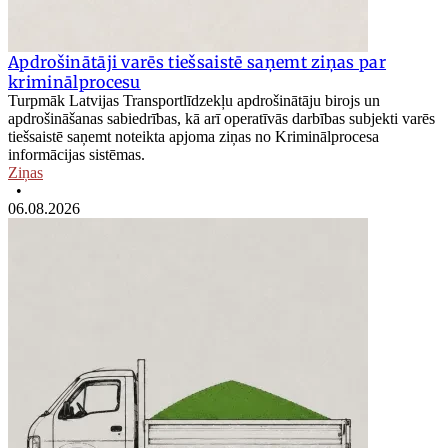
Apdrošinātāji varēs tiešsaistē saņemt ziņas par
kriminālprocesu
Turpmāk Latvijas Transportlīdzekļu apdrošinātāju birojs un
apdrošināšanas sabiedrības, kā arī operatīvās darbības subjekti varēs
tiešsaistē saņemt noteikta apjoma ziņas no Kriminālprocesa
informācijas sistēmas.
Ziņas
•
06.08.2026