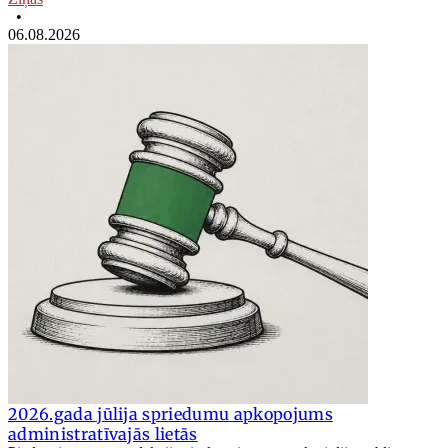
•
06.08.2026
2026.gada jūlija spriedumu apkopojums
administratīvajās lietās