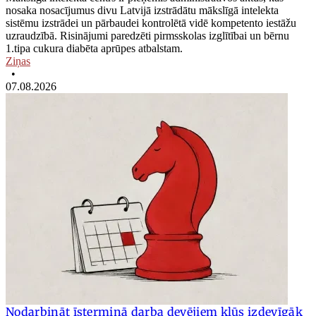
nosaka nosacījumus divu Latvijā izstrādātu mākslīgā intelekta
sistēmu izstrādei un pārbaudei kontrolētā vidē kompetento iestāžu
uzraudzībā. Risinājumi paredzēti pirmsskolas izglītībai un bērnu
1.tipa cukura diabēta aprūpes atbalstam.
Ziņas
•
07.08.2026
Nodarbināt īstermiņā darba devējiem kļūs izdevīgāk