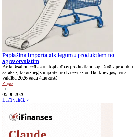
Paplašina importa aizliegumu produktiem no
agresorvalstīm
Ar lauksaimniecības un lopbarības produktiem paplašināts produktu
saraksts, ko aizliegts importēt no Krievijas un Baltkrievijas, lēma
valdība 2026.gada 4.augustā.
Ziņas
•
05.08.2026
Lasīt vairāk >