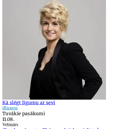
Kā slēgt līgumu ar sevi
iBizness
Tuvākie pasākumi
11.08.
Vebinārs