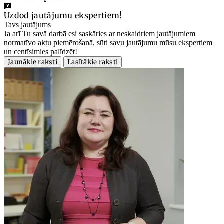
Uzdod jautājumu ekspertiem!
Tavs jautājums
Ja arī Tu savā darbā esi saskāries ar neskaidriem jautājumiem
normatīvo aktu piemērošanā, sūti savu jautājumu mūsu ekspertiem
un centīsimies palīdzēt!
Jaunākie raksti
Lasītākie raksti