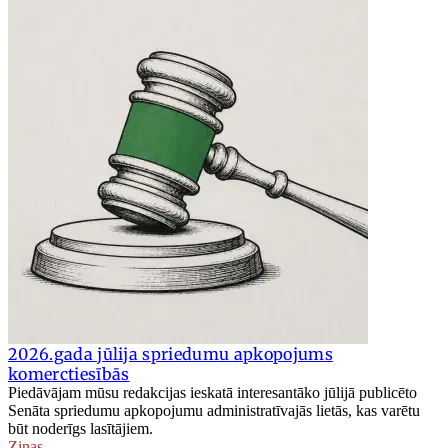
2026.gada jūlija spriedumu apkopojums
komerctiesībās
Piedāvājam mūsu redakcijas ieskatā interesantāko jūlijā publicēto
Senāta spriedumu apkopojumu administratīvajās lietās, kas varētu
būt noderīgs lasītājiem.
Ziņas