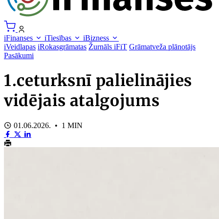
iFinanses
iTiesības
iBizness
iVeidlapas
iRokasgrāmatas
Žurnāls iFiT
Grāmatveža plānotājs
Pasākumi
1.ceturksnī palielinājies
vidējais atalgojums
01.06.2026. • 1 MIN