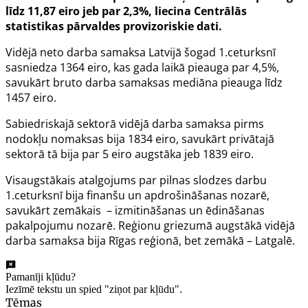
līdz 11,87 eiro jeb par 2,3%, liecina Centrālās
statistikas pārvaldes provizoriskie dati.
Vidējā neto darba samaksa Latvijā šogad 1.ceturksnī
sasniedza 1364 eiro, kas gada laikā pieauga par 4,5%,
savukārt bruto darba samaksas mediāna pieauga līdz
1457 eiro.
Sabiedriskajā sektorā vidējā darba samaksa pirms
nodokļu nomaksas bija 1834 eiro, savukārt privātajā
sektorā tā bija par 5 eiro augstāka jeb 1839 eiro.
Visaugstākais atalgojums par pilnas slodzes darbu
1.ceturksnī bija finanšu un apdrošināšanas nozarē,
savukārt zemākais – izmitināšanas un ēdināšanas
pakalpojumu nozarē. Reģionu griezumā augstākā vidējā
darba samaksa bija Rīgas reģionā, bet zemākā – Latgalē.
Pamanīji kļūdu?
Iezīmē tekstu un spied "ziņot par kļūdu".
Tēmas