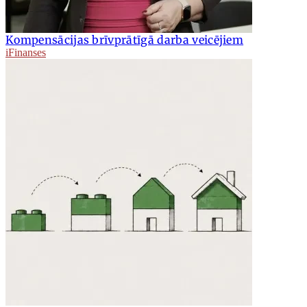
Kompensācijas brīvprātīgā darba veicējiem
iFinanses