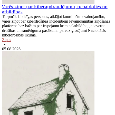
Varēs ziņot par kiberapdraudējumu, nebaidoties no
atbildības
Turpmāk labticīgas personas, atklājot koordinētu ievainojamību,
varēs ziņot par kiberdrošības incidentiem Ievainojamības ziņošanas
platformā bez bažām par iespējamu kriminālatbildību, ja ievēroti
drošības un samērīguma pasākumi, paredz grozījumi Nacionālās
kiberdrošības likumā.
Ziņas
•
05.08.2026