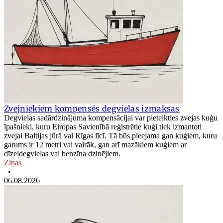
Zvejniekiem kompensēs degvielas izmaksas
Degvielas sadārdzinājuma kompensācijai var pieteikties zvejas kuģu
īpašnieki, kuru Eiropas Savienībā reģistrētie kuģi tiek izmantoti
zvejai Baltijas jūrā vai Rīgas līcī. Tā būs pieejama gan kuģiem, kuru
garums ir 12 metri vai vairāk, gan arī mazākiem kuģiem ar
dīzeļdegvielas vai benzīna dzinējiem.
Ziņas
•
06.08.2026