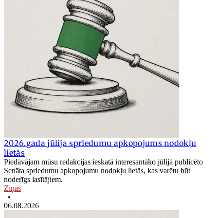
2026.gada jūlija spriedumu apkopojums nodokļu
lietās
Piedāvājam mūsu redakcijas ieskatā interesantāko jūlijā publicēto
Senāta spriedumu apkopojumu nodokļu lietās, kas varētu būt
noderīgs lasītājiem.
Ziņas
•
06.08.2026