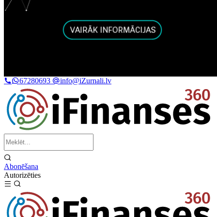
67280693
info@iZurnali.lv
Abonēšana
Autorizēties