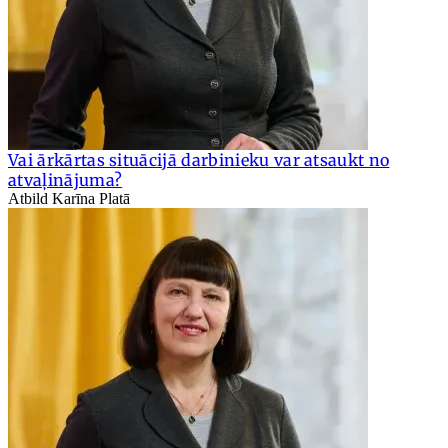
Vai ārkārtas situācijā darbinieku var atsaukt no
atvaļinājuma?
Atbild Karīna Platā