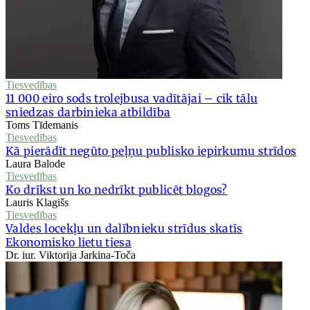
Tiesvedības
11 000 eiro sods trolejbusa vadītājai – cik tālu
sniedzas darbinieka atbildība
Toms Tīdemanis
Tiesvedības
Kā pierādīt negūto peļņu publisko iepirkumu strīdos
Laura Balode
Tiesvedības
Ko drīkst un ko nedrīkt publicēt blogos?
Lauris Klagišs
Tiesvedības
Valdes locekļu un dalībnieku strīdus skatīs
Ekonomisko lietu tiesa
Dr. iur. Viktorija Jarkina-Toča