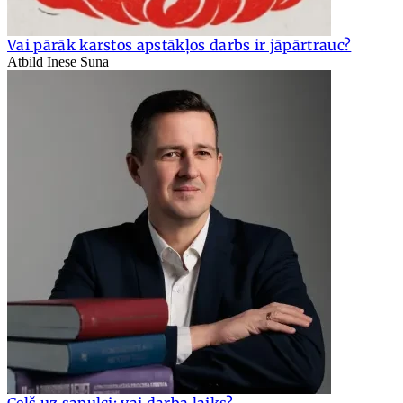
Vai pārāk karstos apstākļos darbs ir jāpārtrauc?
Atbild Inese Sūna
Ceļš uz sapulci: vai darba laiks?