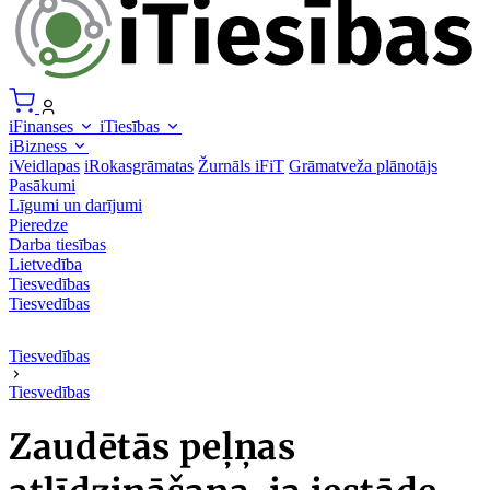
iFinanses
iTiesības
iBizness
iVeidlapas
iRokasgrāmatas
Žurnāls iFiT
Grāmatveža plānotājs
Pasākumi
Līgumi un darījumi
Pieredze
Darba tiesības
Lietvedība
Tiesvedības
Tiesvedības
Tiesvedības
Tiesvedības
Zaudētās peļņas