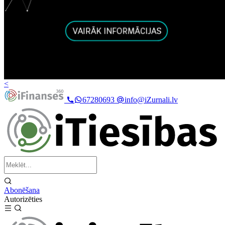
<
67280693
info@iZurnali.lv
Abonēšana
Autorizēties