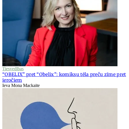
Tiesvedības
“OBELIX” pret “Obelix”: komiksu tēla preču zīme pret
ieročiem
Ieva Mona Mackaite