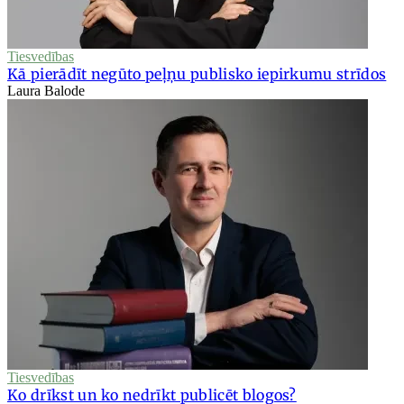
Tiesvedības
Kā pierādīt negūto peļņu publisko iepirkumu strīdos
Laura Balode
Tiesvedības
Ko drīkst un ko nedrīkt publicēt blogos?