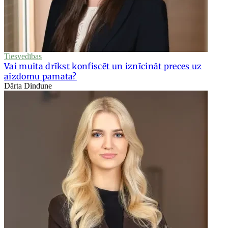
Tiesvedības
Vai muita drīkst konfiscēt un iznīcināt preces uz
aizdomu pamata?
Dārta Dindune