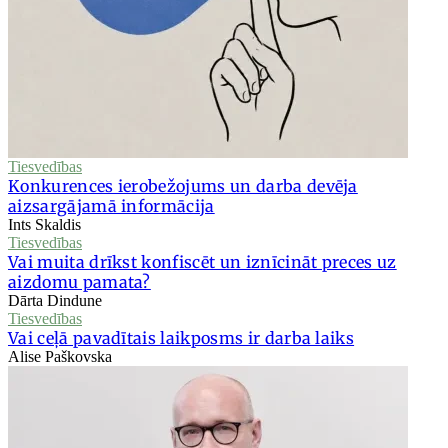
Tiesvedības
Konkurences ierobežojums un darba devēja
aizsargājamā informācija
Ints Skaldis
Tiesvedības
Vai muita drīkst konfiscēt un iznīcināt preces uz
aizdomu pamata?
Dārta Dindune
Tiesvedības
Vai ceļā pavadītais laikposms ir darba laiks
Alise Paškovska