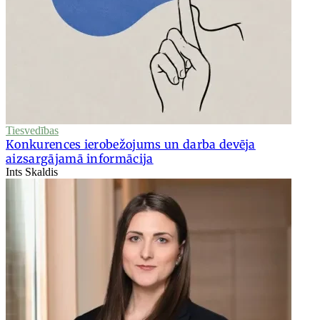
Tiesvedības
Konkurences ierobežojums un darba devēja
aizsargājamā informācija
Ints Skaldis