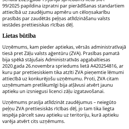
99/2025
papildina izpratni par pierādīšanas standartiem
attiecībā uz zaudējumu apmēru un cēloņsakarību
prasībās par zaudētās peļņas atlīdzināšanu valsts
iestādes prettiesiskas rīcības dēļ.
Lietas būtība
Uzņēmums, kam pieder aptiekas, vērsās administratīvajā
tiesā pret Zāļu valsts aģentūru (ZVA). Prasības pamatā
bija spēkā stājušais Administratīvās apgabaltiesas
2020.gada 26.novembra
spriedums lietā A420254816
, ar
kuru par prettiesiskiem tika atzīti ZVA pieņemtie lēmumi
attiecībā uz konkurējošu uzņēmumu. Proti, ZVA citam
uzņēmumam pretlikumīgi bija atļāvusi atvērt jaunu
aptieku un izsniegusi licenci zāļu izgatavošanai.
Uzņēmums prasīja atlīdzināt zaudējumus – neiegūto
peļņu ZVA prettiesiskās rīcības dēļ, jo tam tika liegta
iespēja pārcelt savu aptieku uz teritoriju, kurā aptieku
varēja atvērt cits uzņēmums.