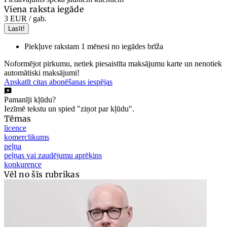
Viena raksta iegāde
3 EUR
/ gab.
Lasīt!
Piekļuve rakstam 1 mēnesi no iegādes brīža
Noformējot pirkumu, netiek piesaistīta maksājumu karte un nenotiek
automātiski maksājumi!
Apskatīt citas abonēšanas iespējas
Pamanīji kļūdu?
Iezīmē tekstu un spied "ziņot par kļūdu".
Tēmas
licence
komerclikums
peļņa
peļņas vai zaudējumu aprēķins
konkurence
Vēl no šīs rubrikas