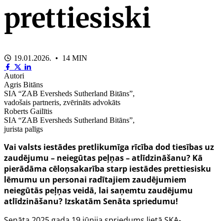
prettiesiski
19.01.2026. • 14 MIN
Autori
Agris Bitāns
SIA “ZAB Eversheds Sutherland Bitāns”,
vadošais partneris, zvērināts advokāts
Roberts Gailītis
SIA “ZAB Eversheds Sutherland Bitāns”,
jurista palīgs
Vai valsts iestādes pretlikumīga rīcība dod tiesības uz
zaudējumu – neiegūtas peļņas – atlīdzināšanu? Kā
pierādāma cēloņsakarība starp iestādes prettiesisku
lēmumu un personai radītajiem zaudējumiem
neiegūtās peļņas veidā, lai saņemtu zaudējumu
atlīdzināšanu? Izskatām Senāta spriedumu!
Senāta 2025.gada 19.jūnija
spriedums lietā SKA-