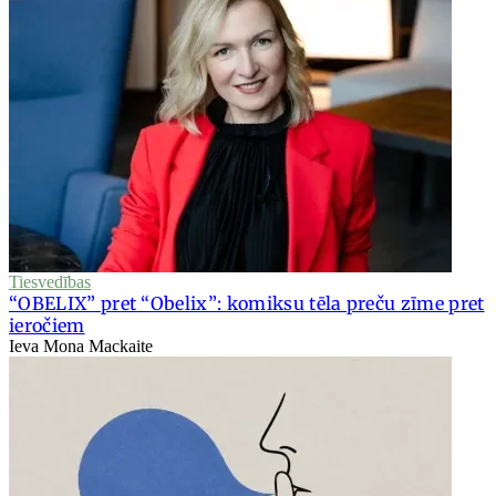
Tiesvedības
“OBELIX” pret “Obelix”: komiksu tēla preču zīme pret
ieročiem
Ieva Mona Mackaite