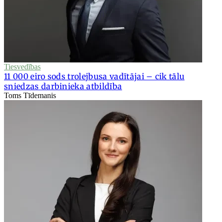
Tiesvedības
11 000 eiro sods trolejbusa vadītājai – cik tālu
sniedzas darbinieka atbildība
Toms Tīdemanis