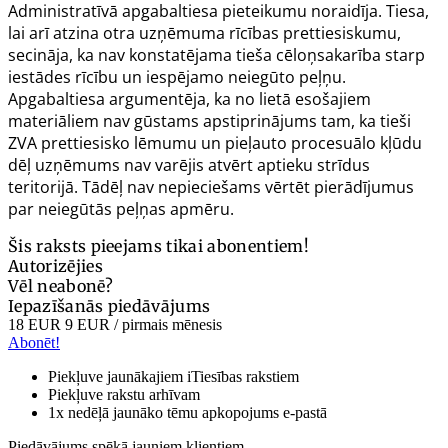
Administratīvā apgabaltiesa pieteikumu noraidīja. Tiesa,
lai arī atzina otra uzņēmuma rīcības prettiesiskumu,
secināja, ka nav konstatējama tieša cēloņsakarība starp
iestādes rīcību un iespējamo neiegūto peļņu.
Apgabaltiesa argumentēja, ka no lietā esošajiem
materiāliem nav gūstams apstiprinājums tam, ka tieši
ZVA prettiesisko lēmumu un pieļauto procesuālo kļūdu
dēļ uzņēmums nav varējis atvērt aptieku strīdus
teritorijā. Tādēļ nav nepieciešams vērtēt pierādījumus
par neiegūtās peļņas apmēru.
Šis raksts pieejams tikai abonentiem!
Autorizējies
Vēl neabonē?
Iepazīšanās piedāvājums
18 EUR
9 EUR
/ pirmais mēnesis
Abonēt!
Piekļuve jaunākajiem iTiesības rakstiem
Piekļuve rakstu arhīvam
1x nedēļā jaunāko tēmu apkopojums e-pastā
Piedāvājums spēkā jauniem klientiem