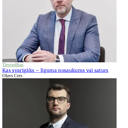
Tiesvedības
Kas svarīgāks – līguma nosaukums vai saturs
Olavs Cers