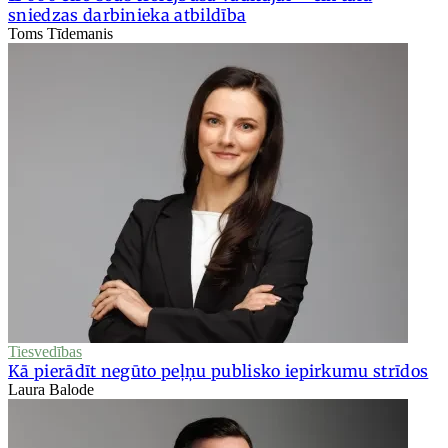
sniedzas darbinieka atbildība
Toms Tīdemanis
Tiesvedības
Kā pierādīt negūto peļņu publisko iepirkumu strīdos
Laura Balode