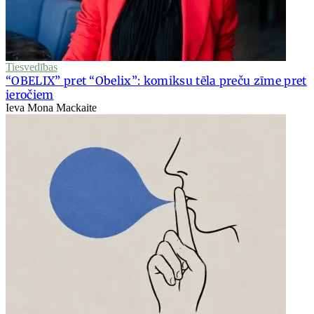
Tiesvedības
“OBELIX” pret “Obelix”: komiksu tēla preču zīme pret
ieročiem
Ieva Mona Mackaite