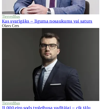
Tiesvedības
Kas svarīgāks – līguma nosaukums vai saturs
Olavs Cers
Tiesvedības
11 000 eiro sods trolejbusa vadītājai – cik tālu