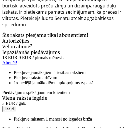
burtiski atveidots preču zīmju un dizainparaugu daļu
izskats, ir pietiekams pamats secinājumam, ka preces ir
viltotas. Pieteicējs lūdza Senātu atcelt apgabaltiesas
spriedumu.
Šis raksts pieejams tikai abonentiem!
Autorizējies
Vēl neabonē?
Iepazīšanās piedāvājums
18 EUR
9 EUR
/ pirmais mēnesis
Abonēt!
Piekļuve jaunākajiem iTiesības rakstiem
Piekļuve rakstu arhīvam
1x nedēļā jaunāko tēmu apkopojums e-pastā
Piedāvājums spēkā jauniem klientiem
Viena raksta iegāde
3 EUR
/ gab.
Lasīt!
Piekļuve rakstam 1 mēnesi no iegādes brīža