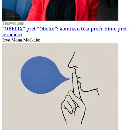
Tiesvedības
“OBELIX” pret “Obelix”: komiksu tēla preču zīme pret
ieročiem
Ieva Mona Mackaite