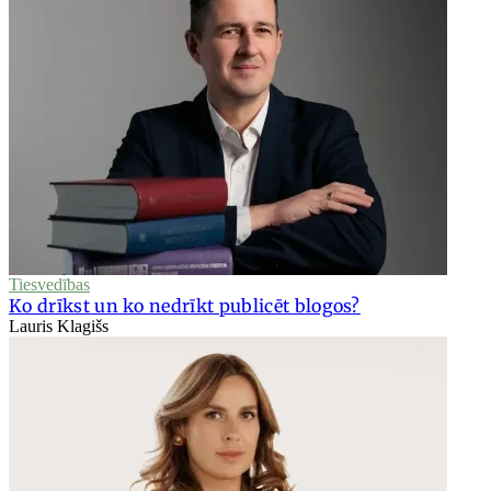
Tiesvedības
Ko drīkst un ko nedrīkt publicēt blogos?
Lauris Klagišs