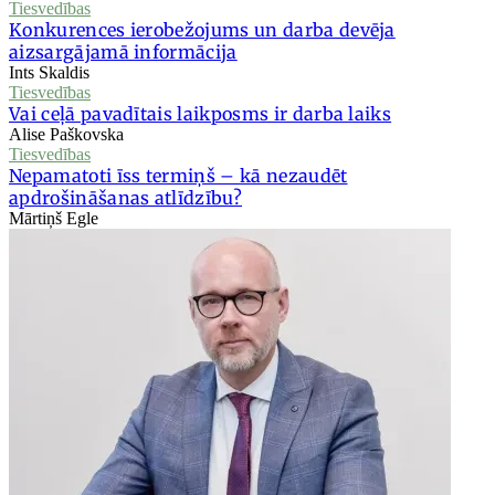
Tiesvedības
Konkurences ierobežojums un darba devēja
aizsargājamā informācija
Ints Skaldis
Tiesvedības
Vai ceļā pavadītais laikposms ir darba laiks
Alise Paškovska
Tiesvedības
Nepamatoti īss termiņš – kā nezaudēt
apdrošināšanas atlīdzību?
Mārtiņš Egle