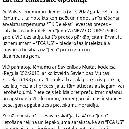
Ar Valsts ieņēmumu dienesta (VID) 2022.gada 28.jūlija
lēmumu tika noteikts konfiscēt un nodot iznīcināšanai
ārvalstu uzņēmuma “TK Delekat” ievestās preces –
rotaļlietas ar konfektēm “Jeep W/NEW COLORS” (9000
gab.). VID uzskatīja, ka šīs preces pārkāpj citam ārvalstu
uzņēmumam – “FCA US” – piederošās intelektuālā
īpašuma tiesības uz “Jeep” preču zīmi un
dizainparaugiem.
VID pamatoja lēmumu ar Savienības Muitas kodeksa
(
Regula 952/2013
, ar ko izveido Savienības Muitas
kodeksu) 198.panta 1.punkta b apakšpunkta iv punktu,
kas ļauj neizlaist preces, ja uz tām attiecas aizliegumi vai
ierobežojumi. Pieteicējs iebilda pret preču iznīcināšanu
un apstrīdēja VID lēmumu, tomēr gan pirmās instances
tiesa, gan apgabaltiesa pieteikumu noraidīja.
Zemāko instanču tiesas uzskatīja, ka vārda “Jeep”
lietošana rēķinā un iepakojuma sarakstā, kā arī “FCA US”
vienpusējais paziņojums, ka rotaļu automobiļos ir