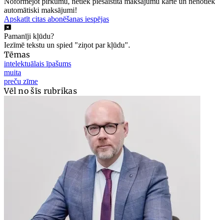
Noformējot pirkumu, netiek piesaistīta maksājumu karte un nenotiek
automātiski maksājumi!
Apskatīt citas abonēšanas iespējas
Pamanīji kļūdu?
Iezīmē tekstu un spied "ziņot par kļūdu".
Tēmas
intelektuālais īpašums
muita
preču zīme
Vēl no šīs rubrikas