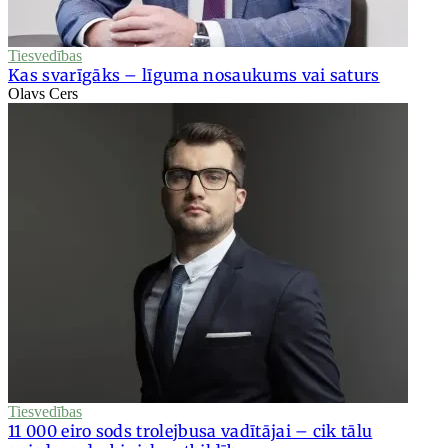
Tiesvedības
Kas svarīgāks – līguma nosaukums vai saturs
Olavs Cers
Tiesvedības
11 000 eiro sods trolejbusa vadītājai – cik tālu