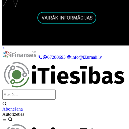
<
67280693
info@iZurnali.lv
Abonēšana
Autorizēties