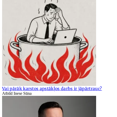
Vai pārāk karstos apstākļos darbs ir jāpārtrauc?
Atbild Inese Sūna