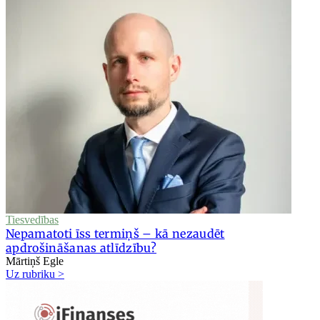
Tiesvedības
Nepamatoti īss termiņš – kā nezaudēt
apdrošināšanas atlīdzību?
Mārtiņš Egle
Uz rubriku >