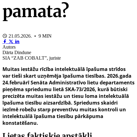
pamata?
21.05.2026. • 9 MIN
Autors
Dārta Dindune
SIA “ZAB COBALT”, juriste
Muitas iestāžu rīcība intelektuālā īpašuma strīdos
var tieši skart uzņēmēja īpašuma tiesības. 2026.gada
24.februārī Senāta Administratīvo lietu departaments
pieņēma spriedumu lietā SKA-73/2026, kurā būtiski
precizēta muitas iestāžu un tiesu loma intelektuālā
īpašuma tiesību aizsardzībā. Spriedums skaidri
iezīmē robežu starp preventīvu muitas kontroli un
intelektuālā īpašuma tiesību pārkāpuma
konstatēšanu.
Lietas faktiskie apstākļi