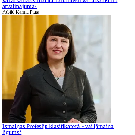
Vai ārkārtas situācijā darbinieku var atsaukt no
atvaļinājuma?
Atbild Karīna Platā
Izmaiņas Profesiju klasifikatorā - vai jāmaina
līgums?