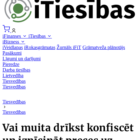
iFinanses
iTiesības
iBizness
iVeidlapas
iRokasgrāmatas
Žurnāls iFiT
Grāmatveža plānotājs
Pasākumi
Līgumi un darījumi
Pieredze
Darba tiesības
Lietvedība
Tiesvedības
Tiesvedības
Tiesvedības
Tiesvedības
Vai muita drīkst konfiscēt