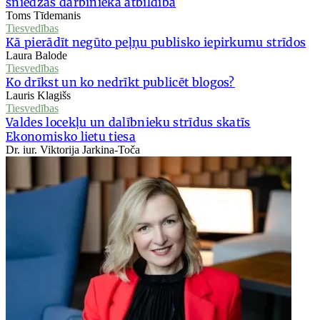
sniedzas darbinieka atbildība
Toms Tīdemanis
Tiesvedības
Kā pierādīt negūto peļņu publisko iepirkumu strīdos
Laura Balode
Tiesvedības
Ko drīkst un ko nedrīkt publicēt blogos?
Lauris Klagišs
Tiesvedības
Valdes locekļu un dalībnieku strīdus skatīs
Ekonomisko lietu tiesa
Dr. iur. Viktorija Jarkina-Toča