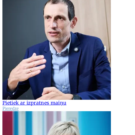
Pietiek ar izpratnes maiņu
Pieredze