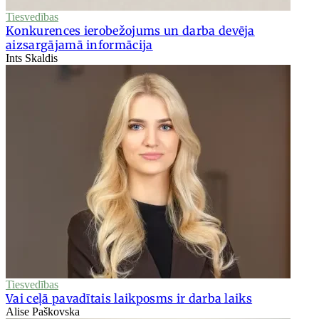
Tiesvedības
Konkurences ierobežojums un darba devēja
aizsargājamā informācija
Ints Skaldis
Tiesvedības
Vai ceļā pavadītais laikposms ir darba laiks
Alise Paškovska