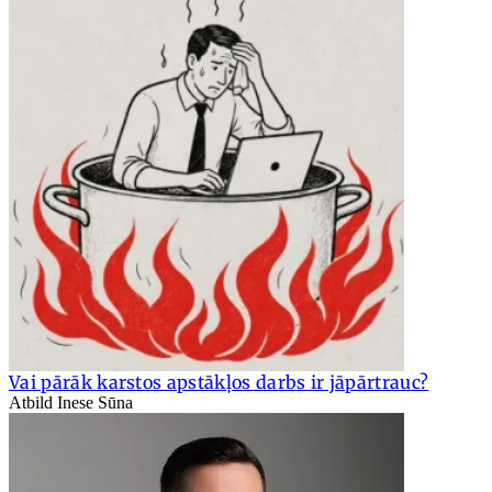
Vai pārāk karstos apstākļos darbs ir jāpārtrauc?
Atbild Inese Sūna