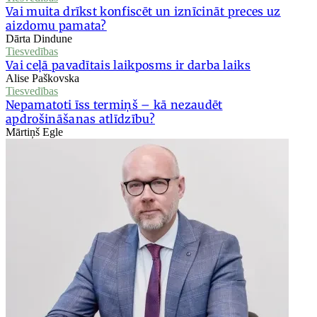
Vai muita drīkst konfiscēt un iznīcināt preces uz
aizdomu pamata?
Dārta Dindune
Tiesvedības
Vai ceļā pavadītais laikposms ir darba laiks
Alise Paškovska
Tiesvedības
Nepamatoti īss termiņš – kā nezaudēt
apdrošināšanas atlīdzību?
Mārtiņš Egle