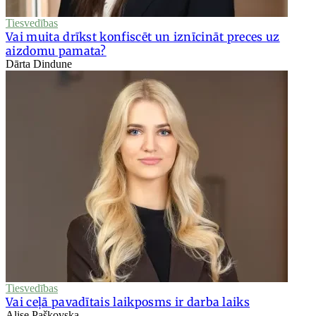
Tiesvedības
Vai muita drīkst konfiscēt un iznīcināt preces uz
aizdomu pamata?
Dārta Dindune
Tiesvedības
Vai ceļā pavadītais laikposms ir darba laiks
Alise Paškovska