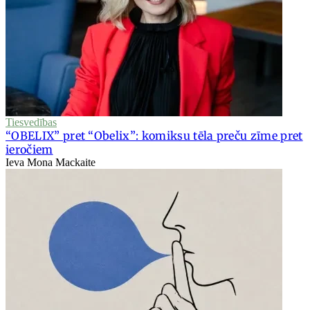
Tiesvedības
“OBELIX” pret “Obelix”: komiksu tēla preču zīme pret
ieročiem
Ieva Mona Mackaite