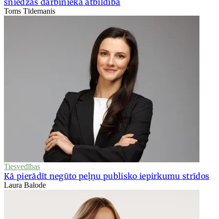
sniedzas darbinieka atbildība
Toms Tīdemanis
Tiesvedības
Kā pierādīt negūto peļņu publisko iepirkumu strīdos
Laura Balode