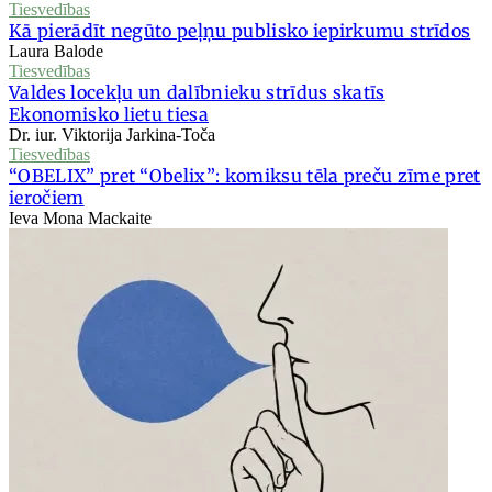
Tiesvedības
Kā pierādīt negūto peļņu publisko iepirkumu strīdos
Laura Balode
Tiesvedības
Valdes locekļu un dalībnieku strīdus skatīs
Ekonomisko lietu tiesa
Dr. iur. Viktorija Jarkina-Toča
Tiesvedības
“OBELIX” pret “Obelix”: komiksu tēla preču zīme pret
ieročiem
Ieva Mona Mackaite