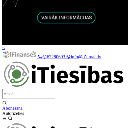
<
67280693
info@iZurnali.lv
Abonēšana
Autorizēties