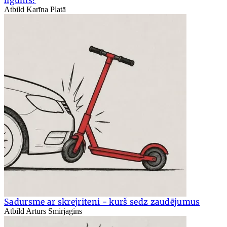
Atbild Karīna Platā
Sadursme ar skrejriteni - kurš sedz zaudējumus
Atbild Arturs Smirjagins