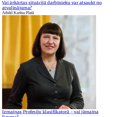
Vai ārkārtas situācijā darbinieku var atsaukt no
atvaļinājuma?
Atbild Karīna Platā
Izmaiņas Profesiju klasifikatorā - vai jāmaina
līgums?