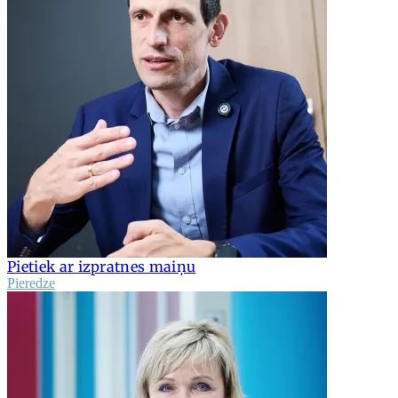
Pietiek ar izpratnes maiņu
Pieredze