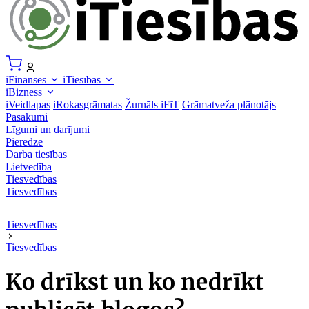
iFinanses
iTiesības
iBizness
iVeidlapas
iRokasgrāmatas
Žurnāls iFiT
Grāmatveža plānotājs
Pasākumi
Līgumi un darījumi
Pieredze
Darba tiesības
Lietvedība
Tiesvedības
Tiesvedības
Tiesvedības
Tiesvedības
Ko drīkst un ko nedrīkt