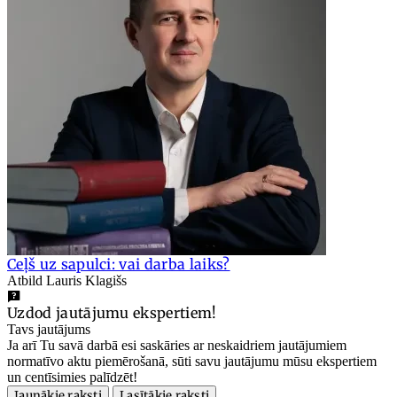
Ceļš uz sapulci: vai darba laiks?
Atbild Lauris Klagišs
Uzdod jautājumu ekspertiem!
Tavs jautājums
Ja arī Tu savā darbā esi saskāries ar neskaidriem jautājumiem
normatīvo aktu piemērošanā, sūti savu jautājumu mūsu ekspertiem
un centīsimies palīdzēt!
Jaunākie raksti
Lasītākie raksti