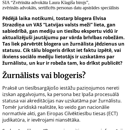
SIA “Zvērināta advokāta Laura Klagiša birojs”,
zvērināts advokāts, sertificēts personas datu apstrādes speciālists
Pēdējā laika notikumi, tostarp blogera Elvisa
Strazdiņa un VAS “Latvijas valsts meži” lieta, gan
sabiedrībā, gan mediju un tiesību ekspertu vidū ir
aktualizējuši jautājumu par vārda brīvības robežām.
Tas liek pārvērtēt blogera un žurnālista jēdzienus un
statusu. Cik tālu blogeris drīkst iet faktu izpētē, vai
ikviens sociālo mediju lietotājs ir uzskatāms par
žurnālistu, un kur ir robeža tam, ko drīkst publicēt?
Žurnālists vai blogeris?
Praksē un tiesībsargājošo iestāžu paziņojumos nereti
izskan apgalvojums, ka persona bez īpaša procesuālā
statusa vai akreditācijas nav uzskatāma par žurnālistu.
Tomēr juridiskā realitāte, ko veido gan nacionālie
normatīvie akti, gan Eiropas Cilvēktiesību tiesas (ECT)
judikatūra, ir ievērojami niansētāka.