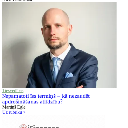
Tiesvedības
Nepamatoti īss termiņš – kā nezaudēt
apdrošināšanas atlīdzību?
Mārtiņš Egle
Uz rubriku >