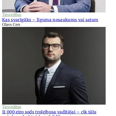
Tiesvedības
Kas svarīgāks – līguma nosaukums vai saturs
Olavs Cers
Tiesvedības
11 000 eiro sods trolejbusa vadītājai – cik tālu