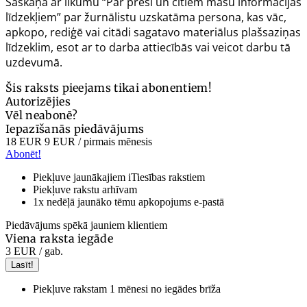
Saskaņā ar likumu “Par presi un citiem masu informācijas
līdzekļiem” par žurnālistu uzskatāma persona, kas vāc,
apkopo, rediģē vai citādi sagatavo materiālus plašsaziņas
līdzeklim, esot ar to darba attiecībās vai veicot darbu tā
uzdevumā.
Šis raksts pieejams tikai abonentiem!
Autorizējies
Vēl neabonē?
Iepazīšanās piedāvājums
18 EUR
9 EUR
/ pirmais mēnesis
Abonēt!
Piekļuve jaunākajiem iTiesības rakstiem
Piekļuve rakstu arhīvam
1x nedēļā jaunāko tēmu apkopojums e-pastā
Piedāvājums spēkā jauniem klientiem
Viena raksta iegāde
3 EUR
/ gab.
Lasīt!
Piekļuve rakstam 1 mēnesi no iegādes brīža