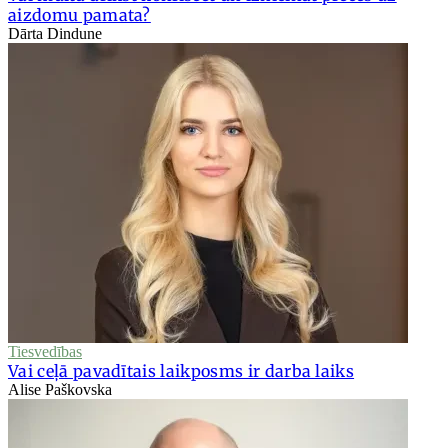
aizdomu pamata?
Dārta Dindune
Tiesvedības
Vai ceļā pavadītais laikposms ir darba laiks
Alise Paškovska