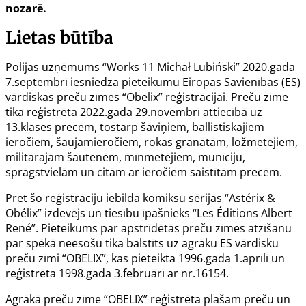
nozarē.
Lietas būtība
Polijas uzņēmums “Works 11 Michał Lubiński” 2020.gada
7.septembrī iesniedza pieteikumu Eiropas Savienības (ES)
vārdiskas preču zīmes “Obelix” reģistrācijai. Preču zīme
tika reģistrēta 2022.gada 29.novembrī attiecībā uz
13.klases precēm, tostarp šāviņiem, ballistiskajiem
ieročiem, šaujamieročiem, rokas granātām, ložmetējiem,
militārajām šautenēm, mīnmetējiem, munīciju,
sprāgstvielām un citām ar ieročiem saistītām precēm.
Pret šo reģistrāciju iebilda komiksu sērijas “Astérix &
Obélix” izdevējs un tiesību īpašnieks “Les Éditions Albert
René”. Pieteikums par apstrīdētās preču zīmes atzīšanu
par spēkā neesošu tika balstīts uz agrāku ES vārdisku
preču zīmi “OBELIX”, kas pieteikta 1996.gada 1.aprīlī un
reģistrēta 1998.gada 3.februārī ar nr.16154.
Agrākā preču zīme “OBELIX” reģistrēta plašam preču un