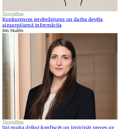
Tiesvedības
Konkurences ierobežojums un darba devēja
aizsargājamā informācija
Ints Skaldis
Tiesvedības
Vai muita drīkst konfiscēt un iznīcināt preces uz