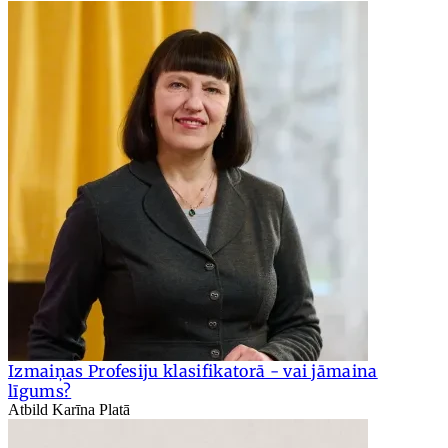
Izmaiņas Profesiju klasifikatorā - vai jāmaina
līgums?
Atbild Karīna Platā