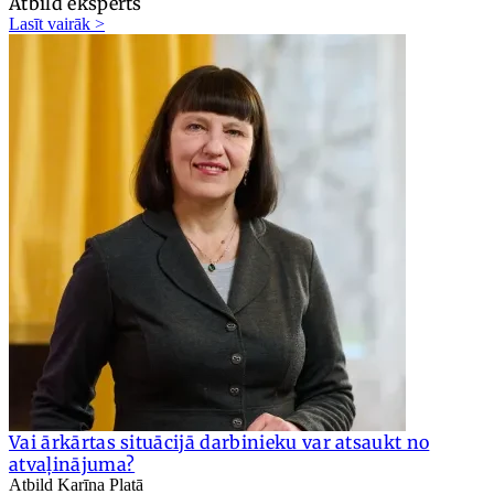
Atbild eksperts
Lasīt vairāk >
Vai ārkārtas situācijā darbinieku var atsaukt no
atvaļinājuma?
Atbild Karīna Platā