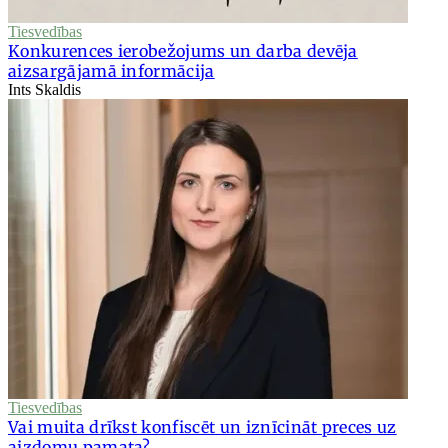
Tiesvedības
Konkurences ierobežojums un darba devēja
aizsargājamā informācija
Ints Skaldis
Tiesvedības
Vai muita drīkst konfiscēt un iznīcināt preces uz
aizdomu pamata?