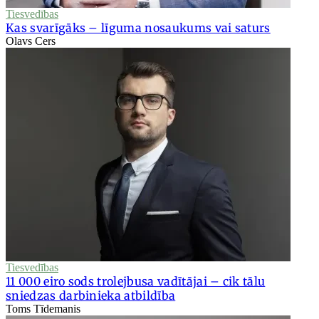
Tiesvedības
Kas svarīgāks – līguma nosaukums vai saturs
Olavs Cers
Tiesvedības
11 000 eiro sods trolejbusa vadītājai – cik tālu
sniedzas darbinieka atbildība
Toms Tīdemanis