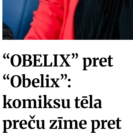
“OBELIX” pret
“Obelix”:
komiksu tēla
preču zīme pret