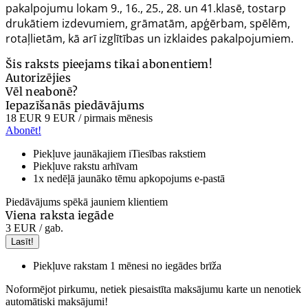
pakalpojumu lokam 9., 16., 25., 28. un 41.klasē, tostarp
drukātiem izdevumiem, grāmatām, apģērbam, spēlēm,
rotaļlietām, kā arī izglītības un izklaides pakalpojumiem.
Šis raksts pieejams tikai abonentiem!
Autorizējies
Vēl neabonē?
Iepazīšanās piedāvājums
18 EUR
9 EUR
/ pirmais mēnesis
Abonēt!
Piekļuve jaunākajiem iTiesības rakstiem
Piekļuve rakstu arhīvam
1x nedēļā jaunāko tēmu apkopojums e-pastā
Piedāvājums spēkā jauniem klientiem
Viena raksta iegāde
3 EUR
/ gab.
Lasīt!
Piekļuve rakstam 1 mēnesi no iegādes brīža
Noformējot pirkumu, netiek piesaistīta maksājumu karte un nenotiek
automātiski maksājumi!