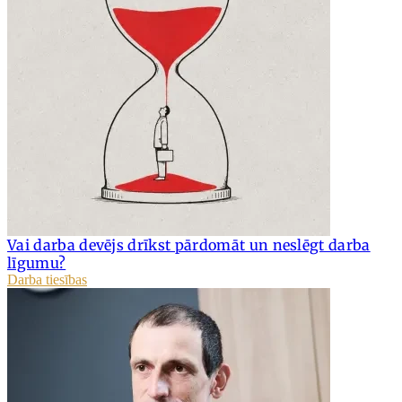
Vai darba devējs drīkst pārdomāt un neslēgt darba
līgumu?
Darba tiesības