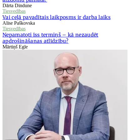
Dārta Dindune
Tiesvedības
Vai ceļā pavadītais laikposms ir darba laiks
Alise Paškovska
Tiesvedības
Nepamatoti īss termiņš – kā nezaudēt
apdrošināšanas atlīdzību?
Mārtiņš Egle