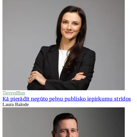
Tiesvedības
Kā pierādīt negūto peļņu publisko iepirkumu strīdos
Laura Balode