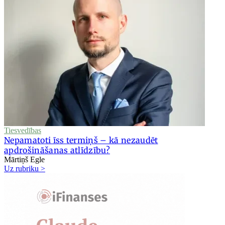
Tiesvedības
Nepamatoti īss termiņš – kā nezaudēt
apdrošināšanas atlīdzību?
Mārtiņš Egle
Uz rubriku >