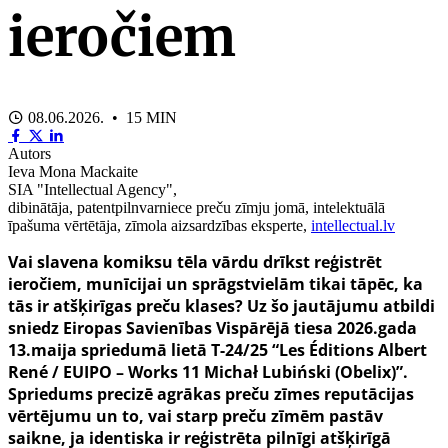
ieročiem
08.06.2026. • 15 MIN
Autors
Ieva Mona Mackaite
SIA "Intellectual Agency",
dibinātāja, patentpilnvarniece preču zīmju jomā, intelektuālā
īpašuma vērtētāja, zīmola aizsardzības eksperte,
intellectual.lv
Vai slavena komiksu tēla vārdu drīkst reģistrēt
ieročiem, munīcijai un sprāgstvielām tikai tāpēc, ka
tās ir atšķirīgas preču klases? Uz šo jautājumu atbildi
sniedz Eiropas Savienības Vispārējā tiesa 2026.gada
13.maija spriedumā lietā T-24/25 “Les Éditions Albert
René / EUIPO – Works 11 Michał Lubiński (Obelix)”.
Spriedums precizē agrākas preču zīmes reputācijas
vērtējumu un to, vai starp preču zīmēm pastāv
saikne, ja identiska ir reģistrēta pilnīgi atšķirīgā