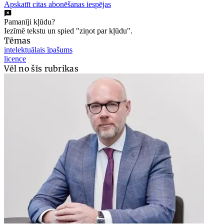
Apskatīt citas abonēšanas iespējas
Pamanīji kļūdu?
Iezīmē tekstu un spied "ziņot par kļūdu".
Tēmas
intelektuālais īpašums
licence
Vēl no šīs rubrikas