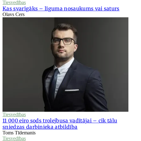
Tiesvedības
Kas svarīgāks – līguma nosaukums vai saturs
Olavs Cers
Tiesvedības
11 000 eiro sods trolejbusa vadītājai – cik tālu
sniedzas darbinieka atbildība
Toms Tīdemanis
Tiesvedības