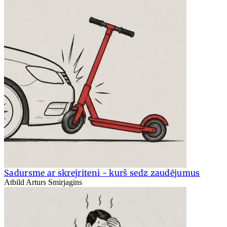
Sadursme ar skrejriteni - kurš sedz zaudējumus
Atbild Arturs Smirjagins