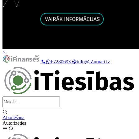
<
67280693
info@iZurnali.lv
Abonēšana
Autorizēties