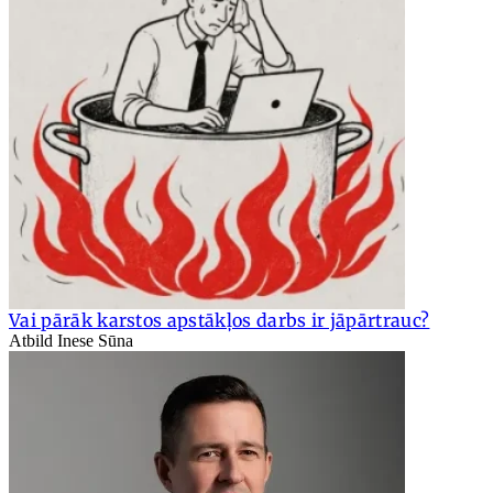
Vai pārāk karstos apstākļos darbs ir jāpārtrauc?
Atbild Inese Sūna