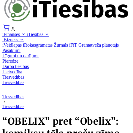
iFinanses
iTiesības
iBizness
iVeidlapas
iRokasgrāmatas
Žurnāls iFiT
Grāmatveža plānotājs
Pasākumi
Līgumi un darījumi
Pieredze
Darba tiesības
Lietvedība
Tiesvedības
Tiesvedības
Tiesvedības
Tiesvedības
“OBELIX” pret “Obelix”: