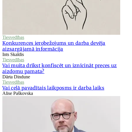
Tiesvedības
Konkurences ierobežojums un darba devēja
aizsargājamā informācija
Ints Skaldis
Tiesvedības
Vai muita drīkst konfiscēt un iznīcināt preces uz
aizdomu pamata?
Dārta Dindune
Tiesvedības
Vai ceļā pavadītais laikposms ir darba laiks
Alise Paškovska