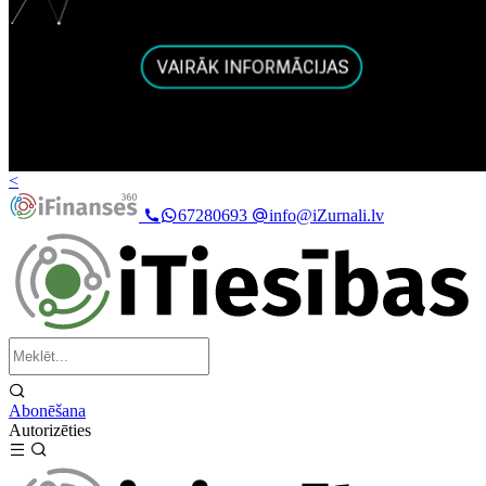
<
67280693
info@iZurnali.lv
Abonēšana
Autorizēties