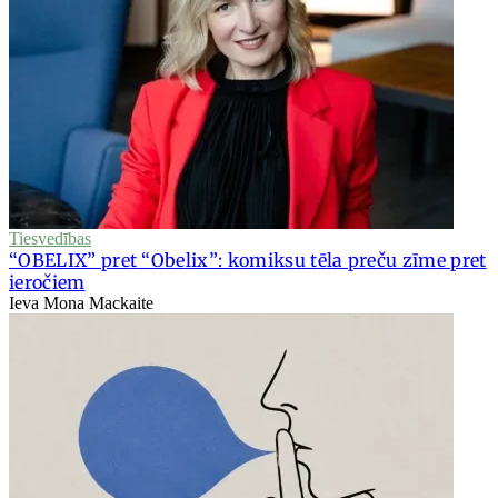
Tiesvedības
“OBELIX” pret “Obelix”: komiksu tēla preču zīme pret
ieročiem
Ieva Mona Mackaite