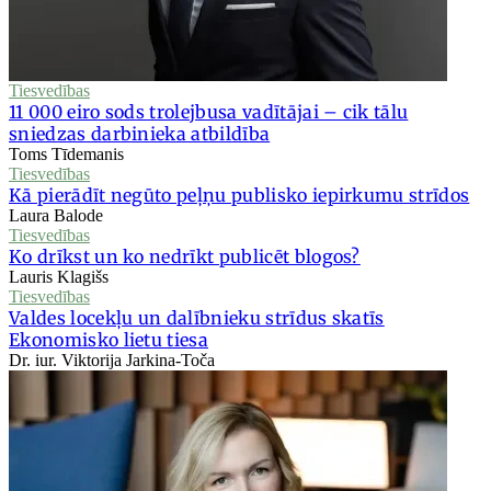
Tiesvedības
11 000 eiro sods trolejbusa vadītājai – cik tālu
sniedzas darbinieka atbildība
Toms Tīdemanis
Tiesvedības
Kā pierādīt negūto peļņu publisko iepirkumu strīdos
Laura Balode
Tiesvedības
Ko drīkst un ko nedrīkt publicēt blogos?
Lauris Klagišs
Tiesvedības
Valdes locekļu un dalībnieku strīdus skatīs
Ekonomisko lietu tiesa
Dr. iur. Viktorija Jarkina-Toča