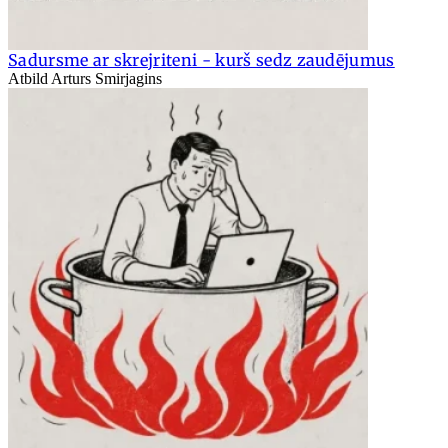
Sadursme ar skrejriteni - kurš sedz zaudējumus
Atbild Arturs Smirjagins