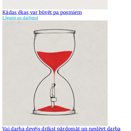
Kādas ēkas var būvēt pa posmiem
Līgumi un darījumi
Vai darba devējs drīkst pārdomāt un neslēgt darba