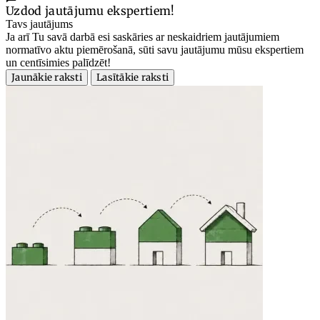
Uzdod jautājumu ekspertiem!
Tavs jautājums
Ja arī Tu savā darbā esi saskāries ar neskaidriem jautājumiem
normatīvo aktu piemērošanā, sūti savu jautājumu mūsu ekspertiem
un centīsimies palīdzēt!
Jaunākie raksti
Lasītākie raksti