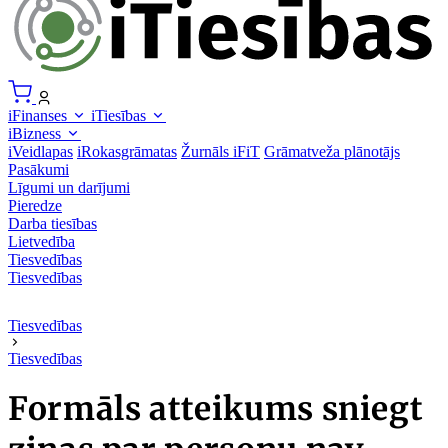
iFinanses
iTiesības
iBizness
iVeidlapas
iRokasgrāmatas
Žurnāls iFiT
Grāmatveža plānotājs
Pasākumi
Līgumi un darījumi
Pieredze
Darba tiesības
Lietvedība
Tiesvedības
Tiesvedības
Tiesvedības
Tiesvedības
Formāls atteikums sniegt