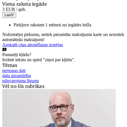
Viena raksta iegāde
3 EUR
/ gab.
Lasīt!
Piekļuve rakstam 1 mēnesi no iegādes brīža
Noformējot pirkumu, netiek piesaistīta maksājumu karte un nenotiek
automātiski maksājumi!
Apskatīt citas abonēšanas iespējas
Pamanīji kļūdu?
Iezīmē tekstu un spied "ziņot par kļūdu".
Tēmas
personas dati
datu aizsardzība
pilnvarojuma līgums
Vēl no šīs rubrikas