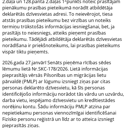
2.daļa un 128.panta 2.daļas 1
punkts noteic prasītājam
pienākumu prasības pieteikumā norādīt atbildētāja
deklarētās dzīvesvietas adresi. To neievērojot, tiesa
atstās prasības pieteikumu bez virzības un noteiks
termiņu trūkstošās informācijas iesniegšanai, bet, ja
prasītājs to neiesniegs, atteiks pieņemt prasības
pieteikumu. Tādējādi atbildētāja deklarētās dzīvesvietas
norādīšana ir priekšnoteikums, lai prasības pieteikums
vispār tiktu pieņemts.
2026.gada 27.janvārī Senāts pieņēma rīcības sēdes
lēmumu lietā Nr.SKC-178/2026. Lietā informācijas
pieprasītājs vērsās Pilsonības un migrācijas lietu
pārvaldē (PMLP) ar lūgumu izsniegt ziņas par citas
personas deklarēto dzīvesvietu, kā šīs personas
identificējošo informāciju norādot tās vārdu un uzvārdu,
darba vietu, iespējamo dzīvesvietu un kredītiestādes
norēķinu kontu. Šādu informāciju PMLP atzina par
nepietiekamu personas viennozīmīgai identificēšanai
Fizisko personu reģistrā un līdz ar to atteica izsniegt
pieprasītās ziņas.