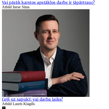
Vai pārāk karstos apstākļos darbs ir jāpārtrauc?
Atbild Inese Sūna
Ceļš uz sapulci: vai darba laiks?
Atbild Lauris Klagišs