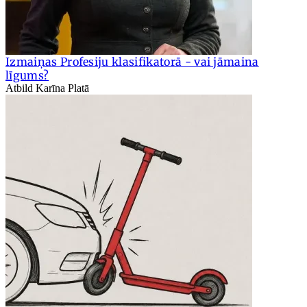
Izmaiņas Profesiju klasifikatorā - vai jāmaina
līgums?
Atbild Karīna Platā