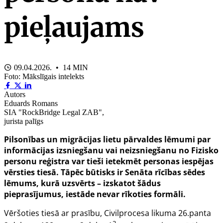
pieļaujams
09.04.2026. • 14 MIN
Foto: Mākslīgais intelekts
Autors
Eduards Romans
SIA "RockBridge Legal ZAB",
jurista palīgs
Pilsonības un migrācijas lietu pārvaldes lēmumi par
informācijas izsniegšanu vai neizsniegšanu no Fizisko
personu reģistra var tieši ietekmēt personas iespējas
vērsties tiesā. Tāpēc būtisks ir Senāta rīcības sēdes
lēmums, kurā uzsvērts – izskatot šādus
pieprasījumus, iestāde nevar rīkoties formāli.
Vēršoties tiesā ar prasību, Civilprocesa likuma 26.panta
2