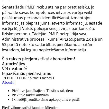
Senāts šādu PMLP rīcību atzina par prettiesisku, jo
pārvalde savas kompetences ietvaros varēja veikt
pasākumus personas identificēšanai, izmantojot
informācijas pieprasījumā ietverto informāciju. Iestāde
varēja lūgt Valsts policijai sniegt ziņas par konkrēto
fizisko personu. Tādējādi PMLP neizpildīja savu
Administratīvā procesa likuma (APL) 59.panta 2.daļā un
53.pantā noteikto sadarbības pienākumu ar citām
iestādēm, lai iegūtu nepieciešamo informāciju.
Šis raksts pieejams tikai abonentiem!
Autorizējies
Vēl neabonē?
Iepazīšanās piedāvājums
18 EUR
9 EUR
/ pirmais mēnesis
Abonēt!
Piekļuve jaunākajiem iTiesības rakstiem
Piekļuve rakstu arhīvam
1x nedēļā jaunāko tēmu apkopojums e-pastā
Piedāvājums spēkā jauniem klientiem