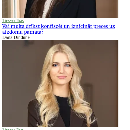
Tiesvedības
Vai muita drīkst konfiscēt un iznīcināt preces uz
aizdomu pamata?
Dārta Dindune
Tiesvedības