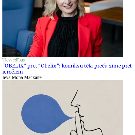
Tiesvedības
“OBELIX” pret “Obelix”: komiksu tēla preču zīme pret
ieročiem
Ieva Mona Mackaite