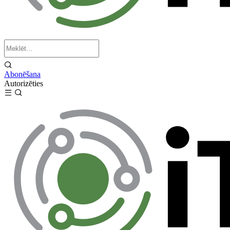
Abonēšana
Autorizēties