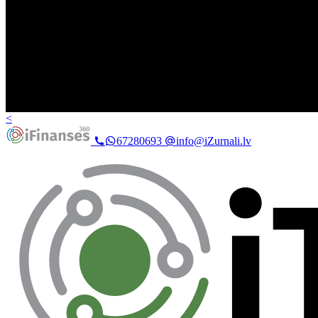
<
67280693
info@iZurnali.lv