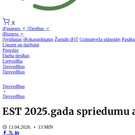
iFinanses
iTiesības
iBizness
iVeidlapas
iRokasgrāmatas
Žurnāls iFiT
Grāmatveža plānotājs
Pasāk
Līgumi un darījumi
Pieredze
Darba tiesības
Lietvedība
Tiesvedības
Tiesvedības
Tiesvedības
Tiesvedības
EST 2025.gada spriedumu at
13.04.2026. • 13 MIN