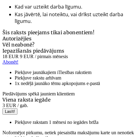
Kad var uzteikt darba līgumu.
Kas jāvērtē, lai noteiktu, vai drīkst uzteikt darba
līgumu.
Šis raksts pieejams tikai abonentiem!
Autorizējies
Vēl neabonē?
Iepazīšanās piedāvājums
18 EUR
9 EUR
/ pirmais mēnesis
Abonēt!
Piekļuve jaunākajiem iTiesības rakstiem
Piekļuve rakstu arhīvam
1x nedēļā jaunāko tēmu apkopojums e-pastā
Piedāvājums spēkā jauniem klientiem
Viena raksta iegāde
3 EUR
/ gab.
Lasīt!
Piekļuve rakstam 1 mēnesi no iegādes brīža
Noformējot pirkumu, netiek piesaistīta maksājumu karte un nenotiek