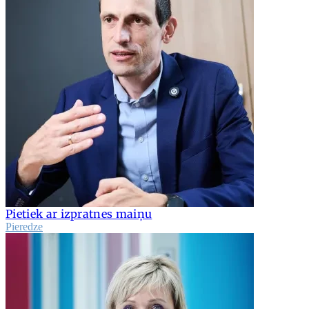
Pietiek ar izpratnes maiņu
Pieredze