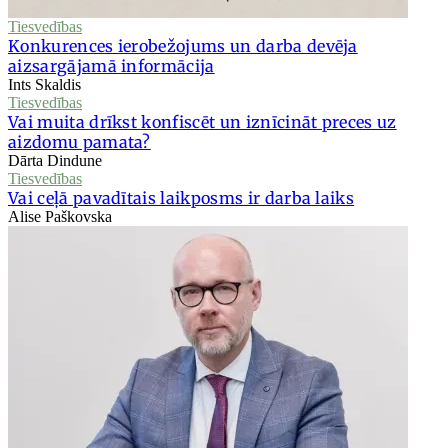
Tiesvedības
Konkurences ierobežojums un darba devēja
aizsargājamā informācija
Ints Skaldis
Tiesvedības
Vai muita drīkst konfiscēt un iznīcināt preces uz
aizdomu pamata?
Dārta Dindune
Tiesvedības
Vai ceļā pavadītais laikposms ir darba laiks
Alise Paškovska