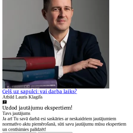
Ceļš uz sapulci: vai darba laiks?
Atbild Lauris Klagišs
Uzdod jautājumu ekspertiem!
Tavs jautājums
Ja arī Tu savā darbā esi saskāries ar neskaidriem jautājumiem
normatīvo aktu piemērošanā, sūti savu jautājumu mūsu ekspertiem
un centīsimies palīdzēt!