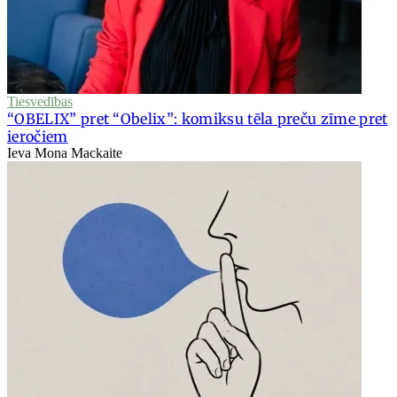
Tiesvedības
“OBELIX” pret “Obelix”: komiksu tēla preču zīme pret
ieročiem
Ieva Mona Mackaite