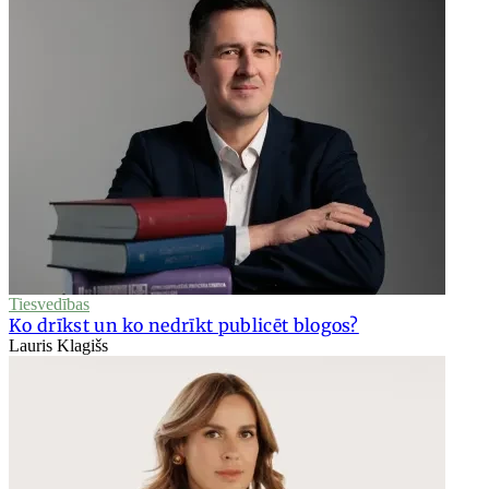
Tiesvedības
Ko drīkst un ko nedrīkt publicēt blogos?
Lauris Klagišs