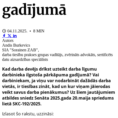
gadījumā
04.11.2025. • 8 MIN
Autors
Andis Burkevics
SIA "Sorainen ZAB",
darba tiesību prakses grupas vadītājs, zvērināts advokāts, sertificēts
datu aizsardzības speciālists
Kad darba devējs drīkst uzteikt darba līgumu
darbinieka ilgstoša pārkāpuma gadījumā? Vai
darbiniekam, ja viņu var nodarbināt dažādās darba
vietās, ir tiesības zināt, kad un kur viņam jāierodas
veikt savus darba pienākumus? Uz šiem jautājumiem
atbildes sniedz Senāta 2025.gada 20.maija spriedums
lietā SKC-192/2025.
Izlasot šo rakstu, uzzināsi: