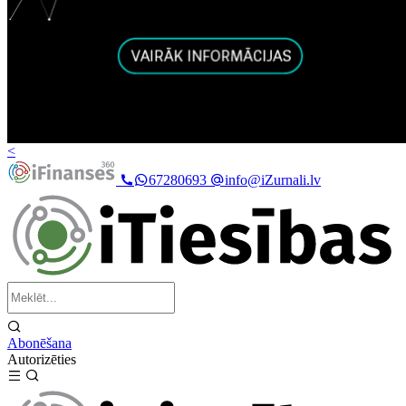
<
67280693
info@iZurnali.lv
Abonēšana
Autorizēties