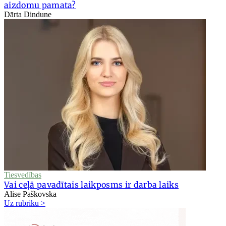
aizdomu pamata?
Dārta Dindune
Tiesvedības
Vai ceļā pavadītais laikposms ir darba laiks
Alise Paškovska
Uz rubriku >