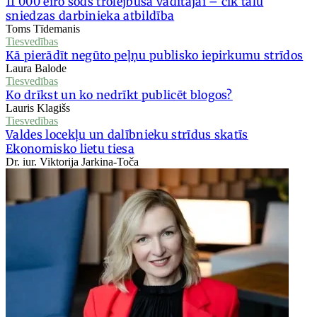
11 000 eiro sods trolejbusa vadītājai – cik tālu
sniedzas darbinieka atbildība
Toms Tīdemanis
Tiesvedības
Kā pierādīt negūto peļņu publisko iepirkumu strīdos
Laura Balode
Tiesvedības
Ko drīkst un ko nedrīkt publicēt blogos?
Lauris Klagišs
Tiesvedības
Valdes locekļu un dalībnieku strīdus skatīs
Ekonomisko lietu tiesa
Dr. iur. Viktorija Jarkina-Toča