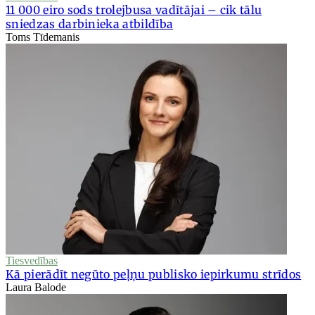
11 000 eiro sods trolejbusa vadītājai – cik tālu
sniedzas darbinieka atbildība
Toms Tīdemanis
Tiesvedības
Kā pierādīt negūto peļņu publisko iepirkumu strīdos
Laura Balode