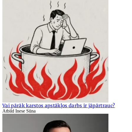
Vai pārāk karstos apstākļos darbs ir jāpārtrauc?
Atbild Inese Sūna