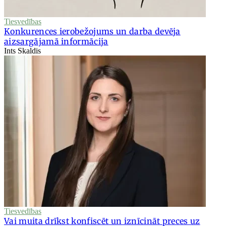
Tiesvedības
Konkurences ierobežojums un darba devēja
aizsargājamā informācija
Ints Skaldis
Tiesvedības
Vai muita drīkst konfiscēt un iznīcināt preces uz