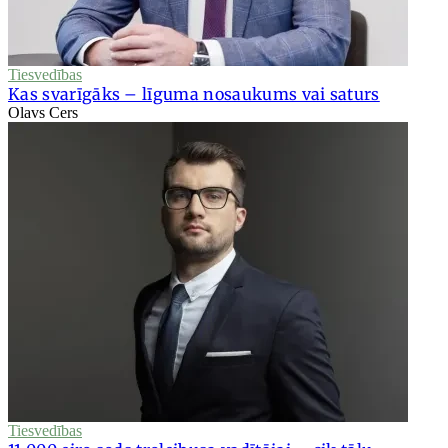
Tiesvedības
Kas svarīgāks – līguma nosaukums vai saturs
Olavs Cers
Tiesvedības