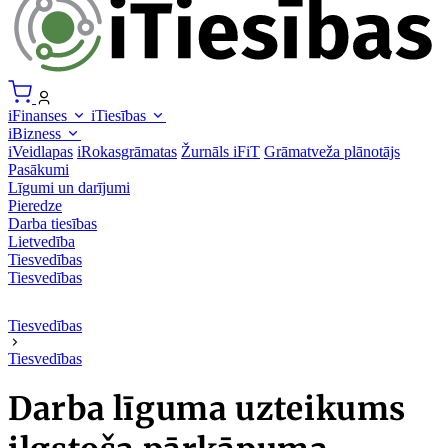
iFinanses
iTiesības
iBizness
iVeidlapas
iRokasgrāmatas
Žurnāls iFiT
Grāmatveža plānotājs
Pasākumi
Līgumi un darījumi
Pieredze
Darba tiesības
Lietvedība
Tiesvedības
Tiesvedības
Tiesvedības
Tiesvedības
Darba līguma uzteikums