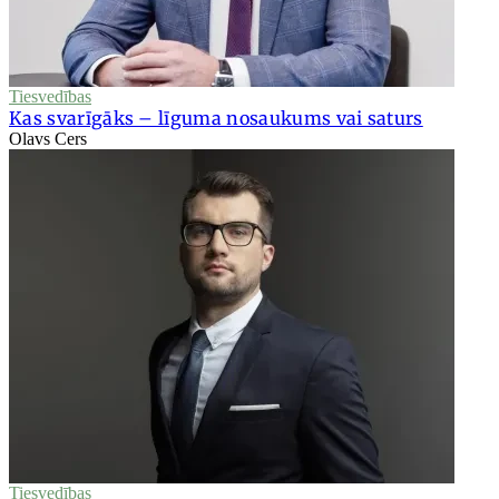
Tiesvedības
Kas svarīgāks – līguma nosaukums vai saturs
Olavs Cers
Tiesvedības