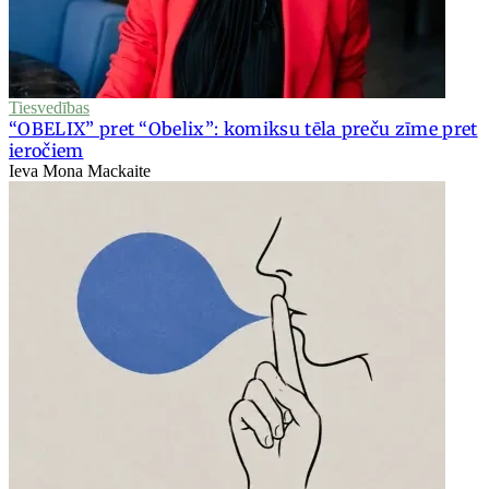
Tiesvedības
“OBELIX” pret “Obelix”: komiksu tēla preču zīme pret
ieročiem
Ieva Mona Mackaite