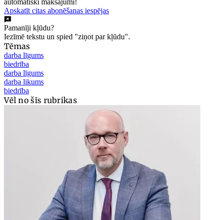
automātiski maksājumi!
Apskatīt citas abonēšanas iespējas
Pamanīji kļūdu?
Iezīmē tekstu un spied "ziņot par kļūdu".
Tēmas
darba līgums
biedrība
darba līgums
darba likums
biedrība
Vēl no šīs rubrikas