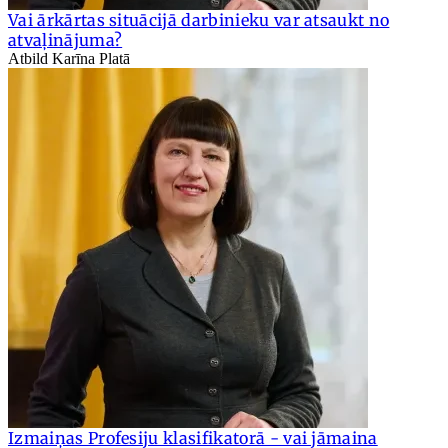
Vai ārkārtas situācijā darbinieku var atsaukt no
atvaļinājuma?
Atbild Karīna Platā
Izmaiņas Profesiju klasifikatorā - vai jāmaina